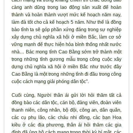
càng anh dũng trong lao động sản xuất để hoàn
thành và hoàn thành v
ượt mức kế hoạch năm nay,
làm đà tốt cho cả kế hoạch 5 năm. Như thế là đồng
bào tỉnh ta sẽ góp phần xứng đáng trong sự nghiệp
xây dựng chủ nghĩa x
ã hội ở miền Bắc, làm c
ơ sở
vững mạnh để thực hiện h
òa bình thống nhất n
ước
nhà… Bác mong tỉnh Cao Bằng sớm trở thành một
trong những tỉnh gương mẫu trong công cuộc xây
dựng chủ nghĩa x
ã hội ở miền Bắc nh
ư trước đây
Cao Bằng là một trong những tỉnh đi đầu trong công
cuộc cách mạng giải phóng dân tộc”.
Cuối cùng, Người thân ái gửi lời hỏi thăm tất cả
đồng bào các dân tộc, cán bộ, đảng viên, đoàn viên
thanh niên, công nhân, bộ đội, công an, dân quân,
các cụ phụ l
ão, các cháu nhi đồng, các bạn Hoa
kiều ở các địa phương, thân ái hỏi thăm các gia
đình đã ủng hộ cách mạng trong thời kỳ bí mật, các