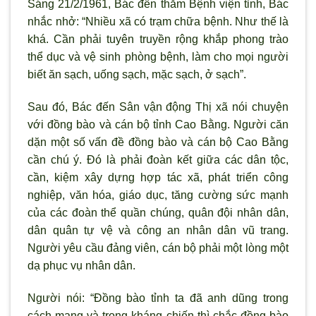
Sáng 21/2/1961, Bác đến thăm Bệnh viện tỉnh, Bác
nhắc nhở: “Nhiều x
ã có trạm chữa bệnh. Nh
ư thế là
khá. Cần phải tuyên truyền rộng khắp phong trào
thể dục và vệ sinh ph
òng bệnh, làm cho mọi ng
ười
biết ăn sạch, uống sạch, mặc sạch, ở sạch”.
Sau đó, Bác đến Sân vận động Thị x
ã nói chuyện
với đồng bào và cán bộ tỉnh Cao Bằng. Ng
ười căn
dặn một số vấn đề đồng bào và cán bộ Cao Bằng
cần chú
ý. Đó là phải đoàn kết giữa các dân tộc,
cần, kiệm xây dựng hợp tác xã, phát triển công
nghiệp, văn hóa, giáo dục, tăng cường sức mạnh
của các đoàn thể quần chúng, quân đội nhân dân,
dân quân tự vệ và công an nhân dân vũ trang.
Ng
ười yêu cầu đảng viên, cán bộ phải một l
òng một
dạ phục vụ nhân dân.
Ng
ười nói: “Đồng bào tỉnh ta đ
ã anh dũng trong
cách mạng và trong kháng chiến thì chắc đồng bào