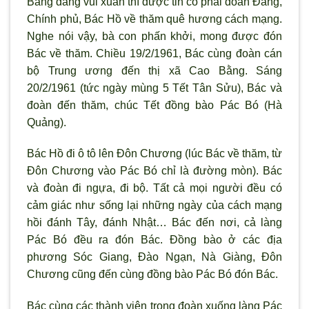
Bằng đang vui xuân thì được tin có phái đoàn Đảng,
Chính phủ, Bác Hồ về thăm quê h
ương cách mạng.
Nghe nói vậy, bà con phấn khởi, mong được đón
Bác về thăm. Chiều 19/2/1961, Bác cùng đoàn cán
bộ Trung ương đến thị x
ã Cao Bằng. Sáng
20/2/1961 (tức ngày mùng 5 Tết Tân Sửu), Bác và
đoàn đến thăm, chúc Tết đồng bào Pác Bó (Hà
Quảng).
Bác Hồ đi ô tô lên Đôn Chương (lúc Bác về thăm, từ
Đôn Chương vào Pác Bó chỉ là đường mòn). Bác
và đoàn đi ngựa, đi bộ. Tất cả mọi người đều có
cảm giác như sống lại những ngày của cách mạng
hồi đánh Tây, đánh Nhật… Bác đến nơi, cả làng
Pác Bó đều ra đón Bác. Đồng bào ở các địa
phương Sóc Giang, Đào Ngạn, Nà Giàng, Đôn
Chương cũng đến cùng đồng bào Pác Bó đón Bác.
Bác cùng các thành viên trong đoàn xuống làng Pác