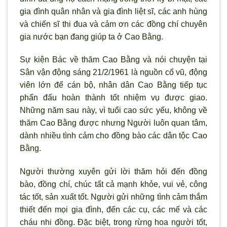
gia đình quân nhân và gia đình liệt sĩ, các anh hùng
và chiến sĩ thi đua và cảm
ơn các đồng chí chuyên
gia nước bạn đang giúp ta ở Cao Bằng.
Sự kiện Bác về thăm Cao Bằng và nói chuyện tại
Sân vận động sáng 21/2/1961 là nguồn cổ vũ, động
viên lớn để cán bộ, nhân dân Cao Bằng tiếp tục
phấn đấu hoàn thành tốt nhiệm vụ được giao.
Những năm sau này, v
ì tuổi cao sức yếu, không về
thăm Cao Bằng được nhưng Người luôn quan tâm,
dành nhiều tình cảm cho đồng bào các dân tộc Cao
Bằng.
Ng
ười thường xuyên gửi lời thăm hỏi đến đồng
bào, đồng chí, chúc tất cả mạnh khỏe, vui vẻ, công
tác tốt, sản xuất tốt. Người gửi những t
ình cảm thắm
thiết đến mọi gia đình, đến các cụ, các mế và các
cháu nhi đồng. Đặc biệt, trong rừng hoa người tốt,