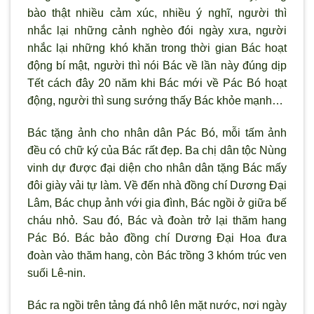
bào thật nhiều cảm xúc, nhiều
ý nghĩ, ng
ười th
ì
nhắc lại những cảnh nghèo đói ngày x
ưa, người
nhắc lại những khó khăn trong thời gian Bác hoạt
động bí mật, người th
ì nói Bác về lần này đúng dịp
Tết cách đây 20 năm khi Bác mới về Pác Bó hoạt
động, người thì sung s
ướng thấy Bác khỏe mạnh…
Bác tặng ảnh cho nhân dân Pác Bó, mỗi tấm ảnh
đều có chữ k
ý của Bác rất đẹp. Ba chị dân tộc Nùng
vinh dự được đại diện cho nhân dân tặng Bác mấy
đôi giày vải tự làm. Về đến nhà đồng chí Dương Đại
Lâm, Bác chụp ảnh với gia đình, Bác ngồi ở giữa bế
cháu nhỏ. Sau đó, Bác và đoàn trở lại thăm hang
Pác Bó. Bác bảo đồng chí Dương Đại Hoa đưa
đoàn vào thăm hang, còn Bác trồng 3 khóm trúc ven
suối Lê-nin.
Bác ra ngồi trên tảng đá nhô lên mặt n
ước, nơi ngày