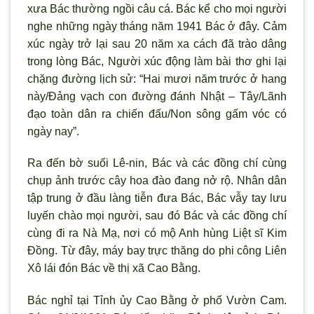
xưa Bác thường ngồi câu cá. Bác kể cho mọi người
nghe những ngày tháng năm 1941 Bác ở đây. Cảm
xúc ngày trở lại sau 20 năm xa cách đ
ã trào dâng
trong lòng Bác, Ng
ười xúc động làm bài thơ ghi lại
chặng đường lịch sử: “Hai mươi năm trước ở hang
này/Đảng vạch con đường đánh Nhật – Tây/L
ãnh
đạo toàn dân ra chiến đấu/Non sông gấm vóc có
ngày nay”.
Ra đến bờ suối Lê-nin, Bác và các đồng chí cùng
chụp ảnh tr
ước cây hoa đào đang nở rộ. Nhân dân
tập trung ở đầu làng tiễn đưa Bác, Bác vẫy tay lưu
luyến chào mọi người, sau đó Bác và các đồng chí
cùng đi ra Nà Mạ, nơi có mộ Anh hùng Liệt sĩ Kim
Đồng. Từ đây, máy bay trực thăng do phi công Liên
Xô lái đón Bác về thị x
ã Cao Bằng.
Bác nghỉ tại Tỉnh ủy Cao Bằng ở phố V
ườn Cam.