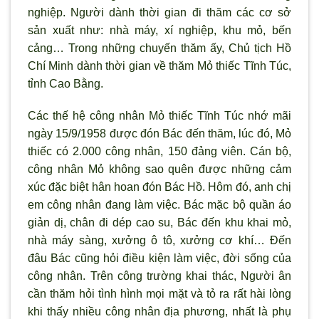
nghiệp. Ng
ười dành thời gian đi thăm các cơ sở
sản xuất như: nhà máy, xí nghiệp, khu mỏ, bến
cảng… Trong những chuyến thăm ấy, Chủ tịch Hồ
Chí Minh dành thời gian về thăm Mỏ thiếc Tĩnh Túc,
tỉnh Cao Bằng.
Các thế hệ công nhân Mỏ thiếc Tĩnh Túc nhớ m
ãi
ngày 15/9/1958 được đón Bác đến thăm, lúc đó, Mỏ
thiếc có 2.000 công nhân, 150 đảng viên. Cán bộ,
công nhân Mỏ không sao quên được những cảm
xúc đặc biệt hân hoan đón Bác Hồ. Hôm đó, anh chị
em công nhân đang làm việc. Bác mặc bộ quần áo
giản dị, chân đi dép cao su, Bác đến khu khai mỏ,
nhà máy sàng, x
ưởng ô tô, xưởng cơ khí… Đến
đâu Bác cũng hỏi điều kiện làm việc, đời sống của
công nhân. Trên công trường khai thác, Người ân
cần thăm hỏi t
ình hình mọi mặt và tỏ ra rất hài lòng
khi thấy nhiều công nhân địa phương, nhất là phụ