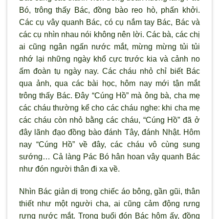
Bó, trông thấy Bác, đồng bào reo hò, phấn khởi.
Các cụ vây quanh Bác, có cụ nắm tay Bác, Bác và
các cụ nhìn nhau nói không nên lời. Các bà, các chị
ai cũng ngân ngấn n
ước mắt, mừng mừng tủi tủi
nhớ lại những ngày khổ cực trước kia và cảnh no
ấm đoàn tụ ngày nay. Các cháu nhỏ chỉ biết Bác
qua ảnh, qua các bài học, hôm nay mới tận mắt
trông thấy Bác. Đây “Cúng Hồ” mà ông bà, cha mẹ
các cháu thường kể cho các cháu nghe: khi cha mẹ
các cháu c
òn nhỏ bằng các cháu, “Cúng Hồ” đã ở
đây lãnh đạo đồng bào đánh Tây, đánh Nhật. Hôm
nay “Cúng Hồ” về đây, các cháu vô cùng sung
s
ướng… Cả làng Pác Bó hân hoan vây quanh Bác
như đón người thân đi xa về.
Nh
ìn Bác giản dị trong chiếc áo bông, gần gũi, thân
thiết nh
ư một người cha, ai cũng cảm động rưng
rưng nước mắt. Trong buổi đón Bác hôm ấy, đồng