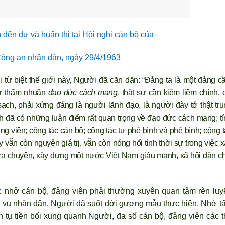
 đến dự và huấn thị tại Hội nghị cán bộ của
ông an nhân dân, ngày 29/4/1963
 từ biệt thế giới này, Người đ
ã căn dặn: “Ðảng ta là một đảng c
sự thấm nhuần
đạo đức cách mạng
, thật sự cần kiệm liêm chính, 
 sạch, phải xứng đáng là ng
ười l
ãnh đạo, là ng
ười đày tớ thật tr
h đ
ã có những luận điểm rất quan trọng về đạo đức cách mạng; t
 viên; công tác cán bộ; công tác tự phê b
ình và phê bình; công 
 vẫn còn nguyên giá trị, vẫn còn nóng hổi tính thời sự trong việc 
ừa chuyên, xây dựng một n
ước Việt Nam giàu mạnh, x
ã hội dân c
c nhở cán bộ, đảng viên phải th
ường xuyên quan tâm rèn luy
c vụ nhân dân. Ng
ười đ
ã suốt đời gương mẫu thực hiện. Nhờ t
 tụ tiền bối xung quanh Ng
ười, đa số cán bộ, đảng viên các t