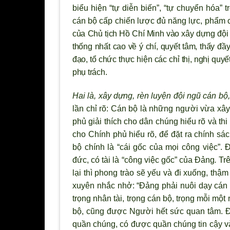
biểu hiện “tự diễn biến”, “tự chuyển hóa” 
cán bộ cấp chiến lược đủ năng lực, phẩm ch
của Chủ tịch Hồ Chí Minh vào xây dựng đội
thống nhất cao về
ý chí, quyết tâm, thấy đ
đạo, tổ chức thực hiện các chỉ thị, nghị quy
phụ trách.
Hai là,
xây dựng, rèn luyện đội ngũ cán bộ,
lần chỉ rõ: Cán bộ là những ng
ười vừa xây
phủ giải thích cho dân chúng hiểu r
õ và th
cho Chính phủ hiểu rõ, để đặt ra chính sá
bộ chính là “cái gốc của mọi công việc”. 
đức, có tài là “công việc gốc” của Đảng
.
Trê
lại th
ì phong trào sẽ yếu và đi xuống, thậm
xuyên nhắc nhở: “Đảng phải nuôi dạy cán
trọng nhân tài, trọng cán bộ, trọng mỗi một 
bộ, cũng được Người hết sức quan tâm. Đ
quần chúng, có được quần chúng tin cậy v