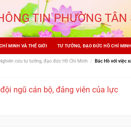
HÔNG TIN PHƯỜNG TÂN
CHÍ MINH VÀ THẾ GIỚI
TƯ TƯỞNG, ĐẠO ĐỨC HỒ CHÍ MIN
Nghiên cứu tư tưởng, đạo đức Hồ Chí Minh
/
Bác Hồ với việc x
đội ngũ cán bộ, đảng viên của lực