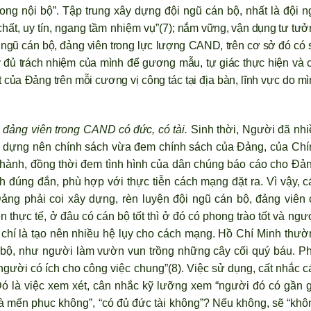
trong nội bộ”. Tập trung xây dựng đội ngũ cán bộ, nhất là đội 
ất, uy tín, ngang tầm nhiệm vụ”(7);
nắm vững, vận dụng tư tưở
 ngũ cán bộ, đảng viên trong lực lượng CAND, trên cơ sở đó có 
ầy đủ trách nhiệm của mình để gương mẫu, tự giác thực hiện và 
ết của Đảng trên mỗi c
ương vị công tác tại địa bàn, lĩnh vực do m
 đảng viên trong CAND có đức, có tài.
Sinh thời, Ng
ười đ
ã nhi
 dựng nên chính sách vừa đem chính sách của Đảng, của Chí
i hành, đồng thời đem tình hình của dân chúng báo cáo cho Đản
ch đúng đắn, phù hợp với thực tiễn cách mạng đặt ra. Vì vậy, c
Đảng phải coi xây dựng, rèn luyện đội ngũ cán bộ, đảng viên 
n thực tế, ở đâu có cán bộ tốt thì ở đó có phong trào tốt và ng
ư
 chí là tạo nên nhiều hệ lụy cho cách mạng. Hồ Chí Minh th
ườ
 bộ, như người làm vườn vun trồng những cây cối qu
ý báu. Ph
ng
ười có ích cho công việc chung”(8). Việc sử dụng, cất nhắc 
ó là việc xem xét, cân nhắc kỹ lưỡng xem “người đó có gần g
à mến phục không”, “có đủ đức tài không”? Nếu không, sẽ “khô