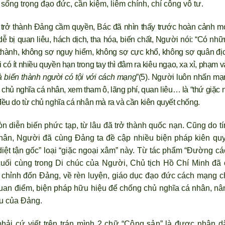
sống trọng đạo đức, cần kiệm, liêm chính, chí công vô t
ư.
rở thành Ðảng cầm quyền, Bác đã nhìn thấy tr
ước hoàn cảnh mớ
ễ bị quan liêu, hách dịch, tha hóa, biến chất, Người nói: “Có nh
g thành, không sợ nguy hiểm, không sợ cực khổ, không sợ quân đị
 có ít nhiều quyền hạn trong tay thì đâm ra kiêu ngạo, xa xỉ, phạm 
à biến thành ng
ười có tội với cách mạng
”(5). Người luôn nhấn mạ
chủ nghĩa cá nhân, xem tham ô, l
ãng phí, quan liêu… là “thứ giặc 
 đều do từ chủ nghĩa cá nhân mà ra và cần kiên quyết chống.
òn diễn biến phức tạp, từ lâu đã trở thành quốc nạn. Cũng do t
nhân, Người đã cùng Đảng ta đề cập nhiều biện pháp kiên quy
diệt tận gốc” loại “giặc ngoại xâm” này. Từ tác phẩm “Đường cá
uối cùng trong Di chúc của Ng
ười, Chủ tịch Hồ Chí Minh đ
ã 
g chỉnh đốn Đảng, về rèn luyện, giáo dục đạo đức cách mạng c
quan điểm, biện pháp hữu hiệu để chống chủ nghĩa cá nhân, nâ
ấu của Đảng.
hải cứ viết trên trán mình 2 chữ “Cộng sản” là được nhân d