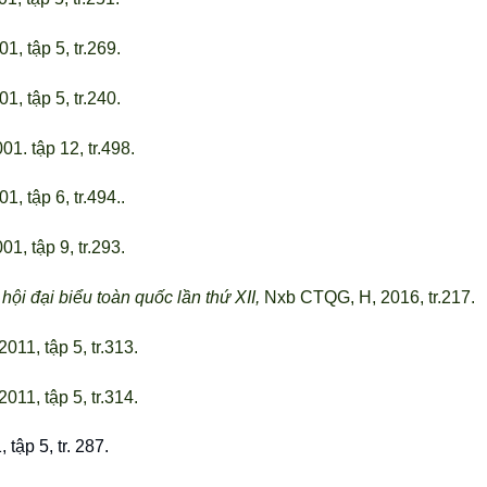
, tập 5, tr.269.
, tập 5, tr.240.
. tập 12, tr.498.
, tập 6, tr.494..
1, tập 9, tr.293.
hội đại biểu toàn quốc lần thứ XII,
Nxb CTQG, H, 2016, tr.217.
011, tập 5, tr.313.
011, tập 5, tr.314.
tập 5, tr. 287.