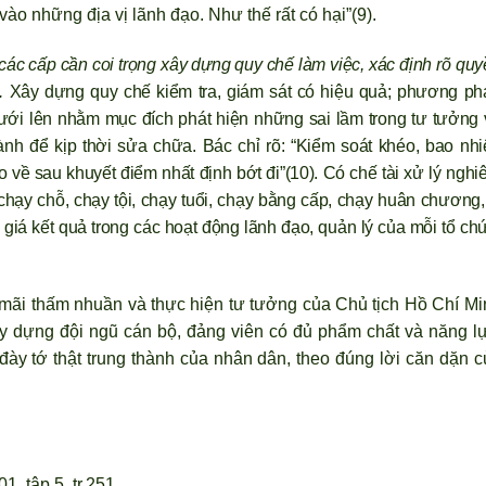
vào những địa vị l
ãnh đạo. Như thế rất có hại”(9).
ác cấp cần coi trọng xây dựng quy chế làm việc, xác định r
õ quy
.
Xây dựng quy chế kiểm tra, giám sát có hiệu quả; ph
ương ph
dưới lên nhằm mục đích phát hiện những sai lầm trong tư tưởng 
nh để kịp thời sửa chữa. Bác chỉ r
õ: “Kiểm soát khéo, bao nhi
 về sau khuyết điểm nhất định bớt đi”(10). Có chế tài xử l
ý nghi
hạy chỗ, chạy tội, chạy tuổi, chạy bằng cấp, chạy huân chương
 giá kết quả trong các hoạt động l
ãnh đạo, quản lý của mỗi tổ ch
mãi thấm nhuần và thực hiện t
ư tưởng của Chủ tịch Hồ Chí Mi
y dựng đội ngũ cán bộ, đảng viên có đủ phẩm chất và năng lự
đày tớ thật trung thành của nhân dân, theo đúng lời căn dặn c
, tập 5, tr.251.