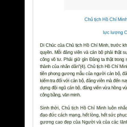
Chủ tịch Hồ Chí Minh
lực l
ượng C
Di Chúc của Chủ tịch Hồ Chí Minh, tr
ước khi
quyền. Mỗi đảng viên và cán bộ phải thật 
công vô t
ư. Phải giữ g
ìn Ðảng ta thật trong
thành của nhân dân”(4). Chủ tịch Hồ Chí Min
tiên phong g
ương mẫu của người cán bộ, đảng
kiểm tra đối với cán bộ, đảng viên mà đến nay
dựng đội ngũ cán bộ, đảng viên vừa hồng v
công bằng, văn minh.
Sinh thời, Chủ tịch Hồ Chí Minh luôn nhắ
đạo đức cách mạng, hết l
òng, hết sức phụ
gương cao đẹp của Người và của các lãnh