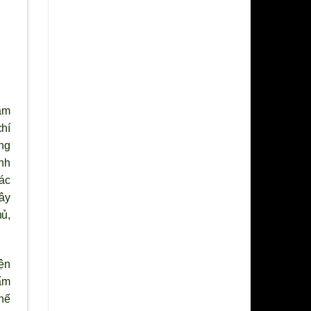
ầm
chí
ung
ính
tác
xây
hủ,
ện
ấm
hế