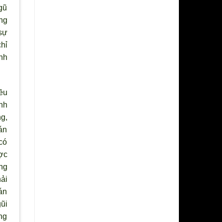
ngũ
ng
sự
chỉ
ình
ều
nh
g,
án
có
ợc
ng
ải
cán
ũi
ng