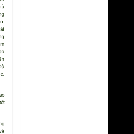
hủ
ng
o.
ải
ng
am
Ðạo
ển
bộ
c,
ạo
tốt
ng
 và