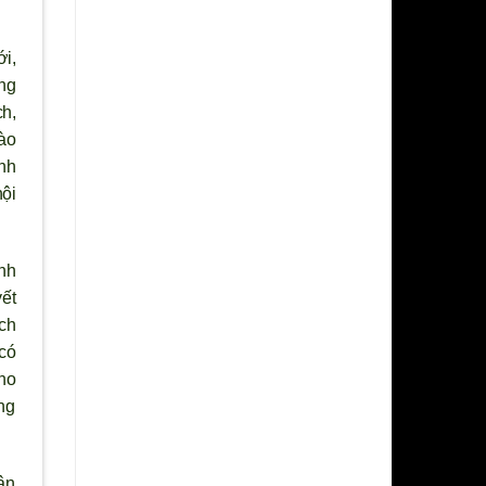
i,
ững
ch,
vào
nh
nội
ính
ết
ch
có
ho
ng
ân