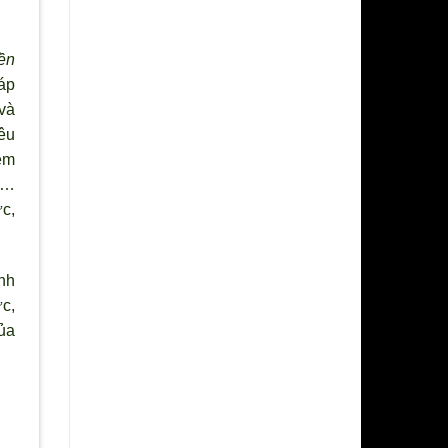
ền
áp
và
êu
êm
,…
ức,
nh
c,
ủa