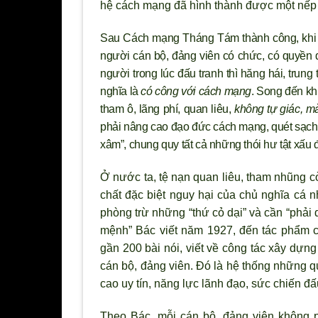
hệ cách mạng đ
ã hình thành được một nếp 
Sau Cách mạng Tháng Tám thành công, khi t
người cán bộ, đảng viên có chức, có quyền d
người trong lúc đấu tranh th
ì hăng hái, trun
nghĩa là
có công với cách mạng
. Song đến khi
tham ô, lãng phí, quan liêu,
không tự giác, m
phải nâng cao đạo đức cách mạng, quét sạch 
xâm”, chung quy tất cả những thói h
ư tật xấu
Ở n
ước ta, tệ nạn quan liêu, tham nhũng c
chất đặc biệt nguy hại của chủ nghĩa cá 
phòng trừ những “thứ cỏ dại” và cần “phải 
mệnh” Bác viết năm 1927, đến tác phẩm c
gần 200 bài nói, viết về công tác xây dựn
cán bộ, đảng viên. Đó là hệ thống những 
cao uy tín, năng lực lãnh đạo, sức chiến đ
Theo Bác, mỗi cán bộ, đảng viên không p