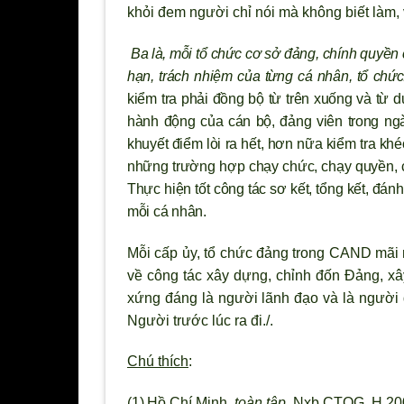
khỏi đem người chỉ nói mà không biết làm, 
Ba là,
mỗi tổ chức c
ơ sở đảng, chính quyền c
hạn, trách nhiệm của từng cá nhân, tổ chức
kiểm tra phải đồng bộ từ trên xuống và từ 
hành động của cán bộ, đảng viên trong ngà
khuyết điểm lòi ra hết, h
ơn nữa kiểm tra khéo
những tr
ường hợp chạy chức, chạy quyền, c
Thực hiện tốt công tác sơ kết, tổng kết, đánh
mỗi cá nhân.
Mỗi cấp ủy, tổ chức đảng trong CAND mãi 
về công tác xây dựng, chỉnh đốn
Ðảng, xâ
xứng đáng là ng
ười l
ãnh đạo và là ng
ười 
Người trước lúc ra đi./.
Chú thích
:
(1)
Hồ Chí Minh,
toàn tâp
, Nxb CTQG, H.2001