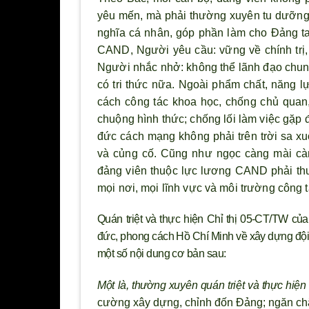
yêu mến, mà phải th
ường xuyên tu dưỡng,
nghĩa cá nhân, góp phần làm cho Đảng ta 
CAND, Người yêu cầu: vững về chính trị,
Người nhắc nhở: không thể l
ãnh đạo chung
có tri thức nữa. Ngoài phẩm chất, năng l
cách công tác khoa học, chống chủ quan,
chuộng h
ình thức; chống lối làm việc gặp 
đức cách mạng không phải trên trời sa xu
và củng cố. Cũng nh
ư ngọc càng mài càn
đảng viên thuộc lực lương CAND phải th
mọi nơi, mọi lĩnh vực và môi trường công t
Quán triệt và thực hiện Chỉ thị 05-CT/TW của B
đức, phong cách Hồ Chí Minh về xây dựng đội 
một số nội dung cơ bản sau:
Một là,
th
ường xuyên quán triệt và thực hiện
cường xây dựng, chỉnh đốn Đảng; ngăn chặn,