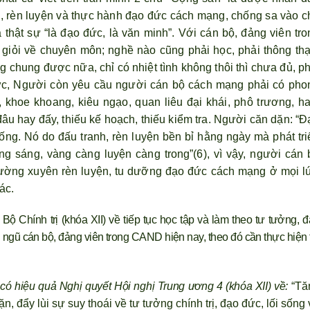
 rèn luyện và thực hành đạo đức cách mạng, chống sa vào c
thật sự “là đạo đức, là văn minh”. Với cán bộ, đảng viên tro
 giỏi về chuyên môn; nghề nào cũng phải học, phải thông thạ
 chung được nữa, chỉ có nhiệt tình không thôi thì ch
ưa đủ, ph
ực, Người c
òn yêu cầu ng
ười cán bộ cách mạng phải có pho
 khoe khoang, kiêu ngạo, quan liêu đại khái, phô trương, h
đâu hay đấy, thiếu kế hoạch, thiếu kiểm tra. Người căn dặn: “
ống. Nó do đấu tranh, rèn luyện bền bỉ hằng ngày mà phát tri
g sáng, vàng càng luyện càng trong”(6), v
ì vậy, ng
ười cán 
ường xuyên rèn luyện, tu dưỡng đạo đức cách mạng ở mọi lú
ác.
ộ Chính trị (khóa XII) về tiếp tục học tập và làm theo t
ư tưởng, đ
ngũ cán bộ, đảng viên trong CAND hiện nay, theo đó cần thực hiện 
 có hiệu quả Nghị quyết Hội nghị Trung ương 4 (khóa XII) về:
“Tă
 đẩy lùi sự suy thoái về tư tưởng chính trị, đạo đức, lối sống