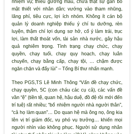
nhiệm vụ; thiếu gương mẫu, chưa thật sự gắn bó
mật thiết với nhân dân; vướng vào tham nhũng,
lãng phí, tiêu cực, lợi ích nhóm. Không ít cán bộ
quản lý doanh nghiệp thiếu ý chí tu d
ưỡng, rèn
luyện, thậm chí lợi dụng sơ hở, cố
ý làm trái, trục
lợi, làm thất thoát vốn, tài sản nhà n
ước, gây hậu
quả nghiêm trọng. T
ình trạng chạy chức, chạy
quyền, chạy tuổi, chạy quy hoạch, chạy luân
chuyển, chạy bằng cấp, chạy tội, … chậm được
ngăn chặn và đẩy lùi” – Tổng Bí th
ư nhấn mạnh.
Theo PGS,TS Lê Minh Thông “Vấn đề chạy chức,
chạy quyền, 5C (con cháu các cụ cả), các vấn đề
vần “ệ” (tiền tệ, quan hệ, hậu duệ, đồ đệ rồi mới đến
trí tuệ) rất nhiều; “bổ nhiệm người nhà người thân”,
“cả họ làm quan”… Do quan hệ mà ông nọ, ông kia
lên vị trí giám đốc, vụ phó vụ trưởng… khiến mọi
người nh
ìn vào không phục. Ng
ười sử dụng nhân