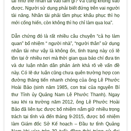
tài như thế nhân tài vào làm g
ì? Và cũng không vào
được. Người sử dụng phải biết đứng trên vai ng
ười
tài năng. Nhân tài phải tâm phục khẩu phục th
ì họ
mới cống hiến, còn không thì họ chỉ làm qua loa”.
Dẫn chứng đó là rất nhiều câu chuyện “cả họ làm
quan” bổ nhiệm “ ng
ười nhà”, “người thân” sử dụng
nhân tài như vậy là không ổn, t
ình trạng này có lẽ
tồn tại ở nhiều n
ơi mà thời gian qua báo chí đưa tin
và dư luận nhân dân phản ánh khá r
õ về vấn đề
này. Có lẽ d
ư luận cũng chưa quên trường hợp con
đường thăng tiến nhanh chóng của ông Lê Phước
Hoài Bảo (sinh năm 1985, con trai của nguyên Bí
thư Tỉnh ủy Quảng Nam Lê Phước Thanh). Ngay
sau khi ra trường năm 2012, ông Lê Phước Hoài
Bảo đ
ã liên tục được bổ nhiệm nắm giữ nhiều trọng
trách tại tỉnh và đến tháng 9-2015, được bổ nhiệm
làm Giám đốc Sở Kế hoạch – Đầu tư tỉnh Quảng