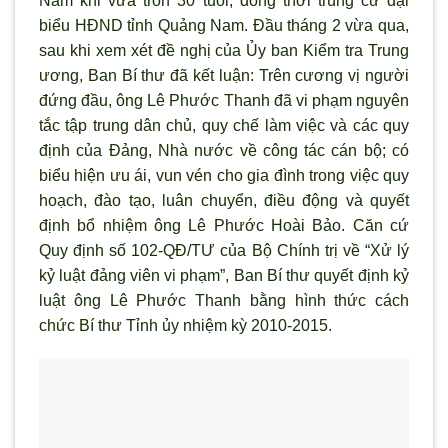
Nam khi vừa tròn 30 tuổi; đồng thời trúng cử đại
biểu HĐND tỉnh Quảng Nam. Đầu tháng 2 vừa qua,
sau khi xem xét đề nghị của Ủy ban Kiểm tra Trung
ương, Ban Bí thư đã kết luận: Trên c
ương vị người
đứng đầu, ông Lê Phước Thanh đ
ã vi phạm nguyên
tắc tập trung dân chủ, quy chế làm việc và các quy
định của Đảng, Nhà n
ước về công tác cán bộ; có
biểu hiện ưu ái, vun vén cho gia đ
ình trong việc quy
hoạch, đào tạo, luân chuyển, điều động và quyết
định bổ nhiệm ông Lê Ph
ước Hoài Bảo. Căn cứ
Quy định số 102-QĐ/TƯ của Bộ Chính trị về “Xử l
ý
kỷ luật đảng viên vi phạm”, Ban Bí th
ư quyết định kỷ
luật ông Lê Phước Thanh bằng h
ình thức cách
chức Bí th
ư Tỉnh ủy nhiệm kỳ 2010-2015.