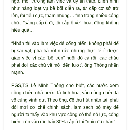
ngộ, môi tr
ường làm việc và uy tín thấp. Điển h
ình
nh
ư hàng loạt vụ bê bối diễn ra, từ cấp cơ sở trở
lên, rồi tiêu cực, tham nhũng… t
ình trạng nhiều công
chức “sáng cắp ô đi, tối cắp ô về”, hoạt động không
hiệu quả…
“Nhân tài vào làm việc để cống hiến, không phải để
bị sai vặt, pha trà rót n
ước nhưng thực tế ít được
giao việc v
ì các “bề trên” ngồi đó cả rồi, các cháu
phải đợi các chú về mới đến lượt”, ông Thông nhấn
mạnh.
PGS,TS Lê Minh Thông cho biết, các n
ước xem
công chức nhà nước là tinh hoa, vào công chức là
vô cùng vinh dự. Theo ông, để thu hút nhân tài, phải
đổi mới cơ chế chính sách, làm sạch bộ máy để
người ta thấy vào khu vực công có thể nỗ lực, cống
hiến; c
òn vào rồi thấy 30% cắp ô thì “nhìn đã chán”.