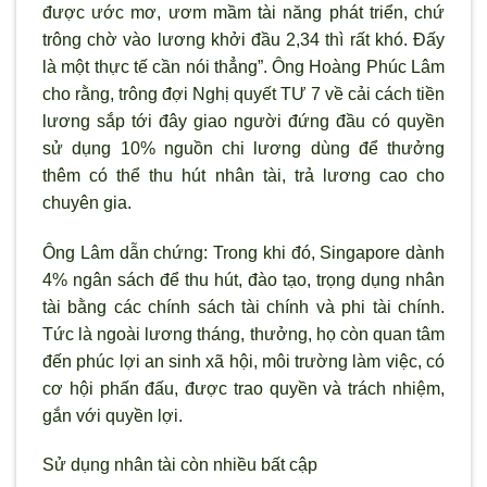
được ước mơ, ươm mầm tài năng phát triển, chứ
trông chờ vào l
ương khởi đầu 2,34 th
ì rất khó. Đấy
là một thực tế cần nói thẳng”. Ông Hoàng Phúc Lâm
cho rằng, trông đợi Nghị quyết TƯ 7 về cải cách tiền
lương sắp tới đây giao người đứng đầu có quyền
sử dụng 10% nguồn chi lương dùng để thưởng
thêm có thể thu hút nhân tài, trả l
ương cao cho
chuyên gia.
Ông Lâm dẫn chứng: Trong khi đó, Singapore dành
4% ngân sách để thu hút, đào tạo, trọng dụng nhân
tài bằng các chính sách tài chính và phi tài chính.
Tức là ngoài lương tháng, thưởng, họ c
òn quan tâm
đến phúc lợi an sinh xã hội, môi tr
ường làm việc, có
cơ hội phấn đấu, được trao quyền và trách nhiệm,
gắn với quyền lợi.
Sử dụng nhân tài còn nhiều bất cập