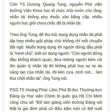
Còn TS D
ương Quang Tung, nguyên Phó viện
trưởng Viện Khoa học tổ chức nhà nước cho rằng,
nhân tài không phụ thuộc vào bằng cấp, nhiều
người học giỏi chưa chắc đ
ã là nhân tài.
Theo ông Tung, để thu hút, trọng dụng nhân tài phải
tập hợp nhiều giải pháp chứ không chỉ mỗi chuyện
đãi ngộ. Muốn trọng dụng thì ng
ười đứng đầu phải
là “minh chủ”, biết sử dụng người. “C
òn ng
ười đứng
đầu không khách quan, đưa những người kém cỏi
lên quản l
ý nhân tài thì không phát huy sự tự do
sáng tạo của nhân tài, rồi kèn cựa, nịnh nọt… làm
thui chột nhân tài”, ông Tung nói.
PGS,TS Hoàng Phúc Lâm, Phó Bí th
ư Thường trực
Đảng ủy Học viện Chính trị quốc gia Hồ Chí Minh
cũng chia sẻ: “Để làm giảng viên trường Đảng nói
thật là gia đ
ình phải có điều kiện mới có thể nuôi