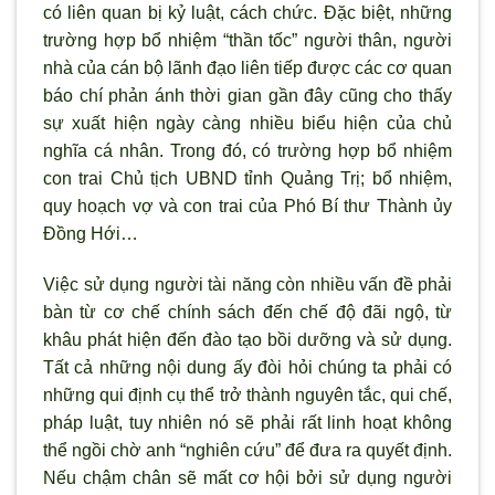
có liên quan bị kỷ luật, cách chức. Đặc biệt, những
trường hợp bổ nhiệm “thần tốc” người thân, người
nhà của cán bộ lãnh đạo liên tiếp được các cơ quan
báo chí phản ánh thời gian gần đây cũng cho thấy
sự xuất hiện ngày càng nhiều biểu hiện của chủ
nghĩa cá nhân. Trong đó, có trường hợp bổ nhiệm
con trai Chủ tịch UBND tỉnh Quảng Trị; bổ nhiệm,
quy hoạch vợ và con trai của Phó Bí th
ư Thành ủy
Đồng Hới…
Việc sử dụng người tài năng c
òn nhiều vấn đề phải
bàn từ c
ơ chế chính sách đến chế độ đ
ãi ngộ, từ
khâu phát hiện đến đào tạo bồi d
ưỡng và sử dụng.
Tất cả những nội dung ấy đ
òi hỏi chúng ta phải có
những qui định cụ thể trở thành nguyên tắc, qui chế,
pháp luật, tuy nhiên nó sẽ phải rất linh hoạt không
thể ngồi chờ anh “nghiên cứu” để đưa ra quyết định.
Nếu chậm chân sẽ mất cơ hội bởi sử dụng người