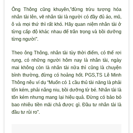
Ông Thông cũng khuyên,”đừng trừu tượng hóa
nhân tài lên, vẽ nhân tài là ng
ười có đầy đủ áo, mũ,
ô và mọi thứ th
ì rất khó. Hãy quan niệm nhân tài ở
từng cấp độ khác nhau để trân trọng và bồi d
ưỡng
từng người”.
Theo ông Thông, nhân tài tùy thời điểm, có thể rơi
rụng, có những người hôm nay là nhân tài, ngày
mai không c
òn là nhân tài nữa thì cũng là chuyện
bình th
ường, đừng có hoảng hốt. PGS,TS Lê Minh
Thông nêu ví dụ “Muốn có 1 cầu thủ tài năng là phải
tốn kém, phải nâng niu, bồi dưỡng từ bé. Nhân tài là
tốn kém nhưng mang lại hiệu quả. Đừng có bảo bỏ
bao nhiêu tiền m
ãi chả được gì. Đầu tư nhân tài là
đầu tư rủi ro”.