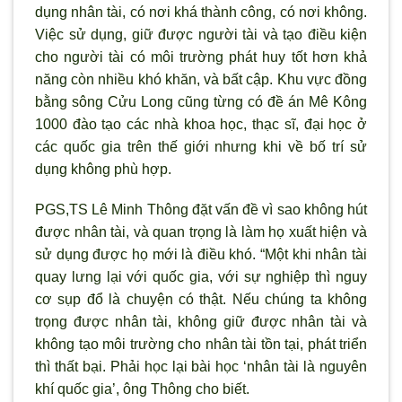
dụng nhân tài, có nơi khá thành công, có nơi không.
Việc sử dụng, giữ được người tài và tạo điều kiện
cho người tài có môi trường phát huy tốt hơn khả
năng c
òn nhiều khó khăn, và bất cập. Khu vực đồng
bằng sông Cửu Long cũng từng có đề án Mê Kông
1000 đào tạo các nhà khoa học, thạc sĩ, đại học ở
các quốc gia trên thế giới nh
ưng khi về bố trí sử
dụng không phù hợp.
PGS,TS Lê Minh Thông đặt vấn đề v
ì sao không hút
được nhân tài, và quan trọng là làm họ xuất hiện và
sử dụng được họ mới là điều khó. “Một khi nhân tài
quay l
ưng lại với quốc gia, với sự nghiệp th
ì nguy
c
ơ sụp đổ là chuyện có thật. Nếu chúng ta không
trọng được nhân tài, không giữ được nhân tài và
không tạo môi trường cho nhân tài tồn tại, phát triển
th
ì thất bại. Phải học lại bài học ‘nhân tài là nguyên
khí quốc gia’, ông Thông cho biết.