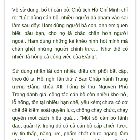
Về sử dụng, bố trí cán bộ, Chủ tịch Hồ Chí Minh chỉ
r
õ: “Lúc dùng cán bộ, nhiều ng
ười đ
ã phạm vào sai
lầm sau đây: Ham dùng ng
ười bà con, anh em quen
biết, bầu bạn, cho họ là chắc chắn hơn người
ngoài. Ham dùng những kẻ khéo nịnh hót m
ình mà
chán ghét những ng
ười chính trực… Như thế cố
nhiên là hỏng cả công việc của Đảng”.
Sử dụng nhân tài c
òn nhiều điều chi phối bất cập,
theo đó tại Hội nghị lần thứ 7 Ban Chấp hành Trung
ương Đảng khóa XII, Tổng Bí thư Nguyễn Phú
Trọng đánh giá, công tác cán bộ c
òn nhiều khe hở,
lỗ hổng, tồn tại nhiều hạn chế, yếu kém; ch
ưa có cơ
chế để kiểm soát quyền lực, chống chạy chức, chạy
quyền một cách hiệu quả…. “Một số cán bộ l
ãnh
đạo, quản lý, trong đó có cả cán bộ cấp chiến lược
uy tín thấp, năng lực, phẩm chất chưa ngang tầm