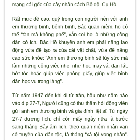
mạng-cái gốc của cây nhân cách Bộ đội Cụ Hồ.
Rất mực đề cao, quý trọng con người nên với anh
em thương binh, bệnh binh, Bác quan niệm, họ có
thể “tàn mà không phế”, vẫn coi họ là những công
dân có ích. Bác Hồ khuyên anh em phải năng lao
động vừa để tạo ra của cải vật chất, vừa để nâng
cao sức khỏe: “Anh em thương binh sẽ tùy sức mà
làm những công việc nhẹ, như học may vá, đan lát,
hớt tóc hoặc giúp việc phòng giấy, giúp việc bình
dân học vụ trong làng”.
Từ năm 1947 đến khi đi từ trần, hầu như năm nào
vào dịp 27-7, Người cũng có thư thăm hỏi động viên
gửi anh em thương binh và gia đình liệt sĩ. Từ ngày
27-7 dương lịch, chỉ còn mấy ngày nữa là bước
sang tháng Bảy âm lịch, theo quan niệm nhân văn
cổ truyền của dân tộc, là tháng “xá tội vong nhân”.