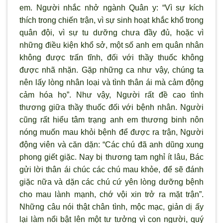
em. Người nhắc nhở ngành Quân y: “Vì sự kích
thích trong chiến trận, vì sự sinh hoạt khắc khổ trong
quân đội, vì sự tu dưỡng chưa đầy đủ, hoặc vì
những điều kiện khổ sở, một số anh em quân nhân
không được trấn tĩnh, đối với thầy thuốc không
được nhã nhặn. Gặp những ca như vậy, chúng ta
nên lấy lòng nhân loại và tình thân ái mà cảm động
cảm hóa họ”. Như vậy, Người rất đề cao tình
thương giữa thầy thuốc đối với bệnh nhân. Người
cũng rất hiểu tâm trạng anh em thương binh nôn
nóng muốn mau khỏi bệnh để được ra trận, Người
động viên và căn dặn: “Các chú đã anh dũng xung
phong giết giặc. Nay bị thương tạm nghỉ ít lâu, Bác
gửi lời thân ái chúc các chú mau khỏe, để sẽ đánh
giặc nữa và dặn các chú cứ yên lòng dưỡng bệnh
cho mau lành mạnh, chớ vội xin trở ra mặt trận”.
Những câu nói thật chân tình, mộc mạc, giản dị ấy
lại làm nổi bật lên một tư tưởng vì con người, quý