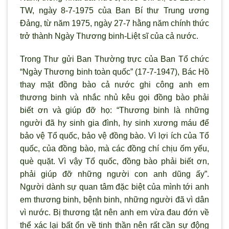
TW, ngày 8-7-1975 của Ban Bí thư Trung ương
Đảng, từ năm 1975, ngày 27-7 hằng năm chính thức
trở thành Ngày Thương binh-Liệt sĩ của cả nước.
Trong Thư gửi Ban Thường trực của Ban Tổ chức
“Ngày Thương binh toàn quốc” (17-7-1947), Bác Hồ
thay mặt đồng bào cả nước ghi công anh em
thương binh và nhắc nhủ kêu gọi đồng bào phải
biết ơn và giúp đỡ họ: “Thương binh là những
người đã hy sinh gia đình, hy sinh xương máu để
bảo vệ Tổ quốc, bảo vệ đồng bào. Vì lợi ích của Tổ
quốc, của đồng bào, mà các đồng chí chịu ốm yếu,
què quặt. Vì vậy Tổ quốc, đồng bào phải biết ơn,
phải giúp đỡ những người con anh dũng ấy”.
Người dành sự quan tâm đặc biệt của mình tới anh
em thương binh, bệnh binh, những người đã vì dân
vì nước. Bị thương tật nên anh em vừa đau đớn về
thể xác lại bất ổn về tinh thần nên rất cần sự động