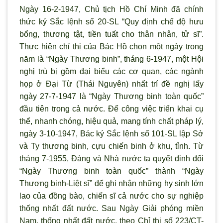
Ngày 16-2-1947, Chủ tịch Hồ Chí Minh đã chính
thức ký Sắc lệnh số 20-SL “Quy định chế độ hưu
bổng, thương tật, tiền tuất cho thân nhân, tử sĩ”.
Thực hiện chỉ thị của Bác Hồ chọn một ngày trong
năm là “Ngày Thương binh”, tháng 6-1947, một Hội
nghị trù bị gồm đại biểu các cơ quan, các ngành
họp ở Đại Từ (Thái Nguyên) nhất trí đề nghị lấy
ngày 27-7-1947 là “Ngày Thương binh toàn quốc”
đầu tiên trong cả nước. Để công việc triển khai cụ
thể, nhanh chóng, hiệu quả, mang tính chất pháp lý,
ngày 3-10-1947, Bác ký Sắc lệnh số 101-SL lập Sở
và Ty thương binh, cựu chiến binh ở khu, tỉnh. Từ
tháng 7-1955, Đảng và Nhà nước ta quyết định đổi
“Ngày Thương binh toàn quốc” thành “Ngày
Thương binh-Liệt sĩ” để ghi nhận những hy sinh lớn
lao của đồng bào, chiến sĩ cả nước cho sự nghiệp
thống nhất đất nước. Sau Ngày Giải phóng miền
Nam, thống nhất đất nước, theo Chỉ thị số 223/CT-