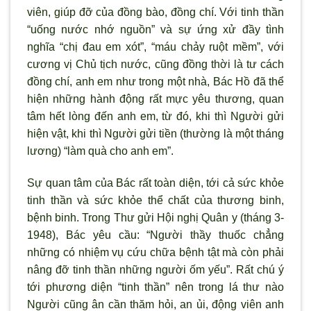
viên, giúp đỡ của đồng bào, đồng chí. Với tinh thần
“uống nước nhớ nguồn” và sự ứng xử đầy tình
nghĩa “chị đau em xót”, “máu chảy ruột mềm”, với
cương vị Chủ tịch nước, cũng đồng thời là tư cách
đồng chí, anh em như trong một nhà, Bác Hồ đã thể
hiện những hành động rất mực yêu thương, quan
tâm hết lòng đến anh em, từ đó, khi thì Người gửi
hiện vật, khi thì Người gửi tiền (thường là một tháng
lương) “làm quà cho anh em”.
Sự quan tâm của Bác rất toàn diện, tới cả sức khỏe
tinh thần và sức khỏe thể chất của thương binh,
bệnh binh. Trong Thư gửi Hội nghị Quân y (tháng 3-
1948), Bác yêu cầu: “Người thầy thuốc chẳng
những có nhiệm vụ cứu chữa bệnh tật mà còn phải
nâng đỡ tinh thần những người ốm yếu”. Rất chú ý
tới phương diện “tinh thần” nên trong lá thư nào
Người cũng ân cần thăm hỏi, an ủi, động viên anh