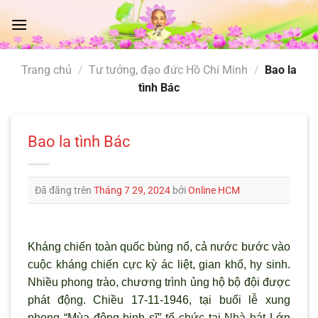
Chuyển
đến
nội
dung
Trang chủ
/
Tư tưởng, đạo đức Hồ Chí Minh
/
Bao la
tình Bác
Bao la tình Bác
Đã đăng trên
Tháng 7 29, 2024
bởi
Online HCM
Kháng chiến toàn quốc bùng nổ, cả nước bước vào
cuộc kháng chiến cực kỳ ác liệt, gian khổ, hy sinh.
Nhiều phong trào, chương trình ủng hộ bộ đội được
phát động. Chiều 17-11-1946, tại buổi lễ xung
phong “Mùa đông binh sĩ” tổ chức tại Nhà hát Lớn