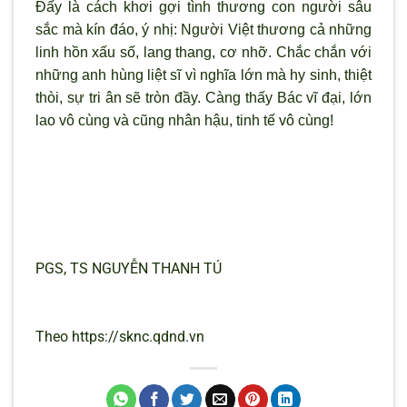
Đấy là cách khơi gợi tình thương con người sâu
sắc mà kín đáo, ý nhị: Người Việt thương cả những
linh hồn xấu số, lang thang, cơ nhỡ. Chắc chắn với
những anh hùng liệt sĩ vì nghĩa lớn mà hy sinh, thiệt
thòi, sự tri ân sẽ tròn đầy. Càng thấy Bác vĩ đại, lớn
lao vô cùng và cũng nhân hậu, tinh tế vô cùng!
PGS, TS NGUYỄN THANH TÚ
Theo https://sknc.qdnd.vn