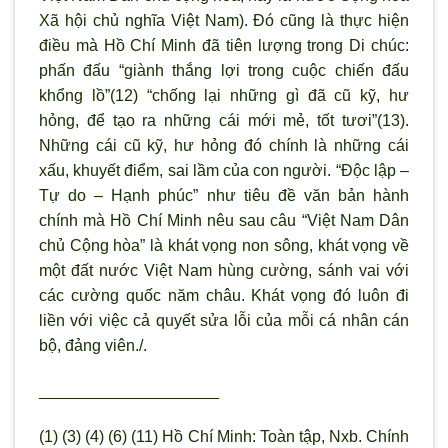
Xã hội chủ nghĩa Việt Nam). Đó cũng là thực hiện
điều mà Hồ Chí Minh đã tiên lượng trong Di chúc:
phấn đấu “giành thắng lợi trong cuộc chiến đấu
khổng lồ”(12) “chống lại những gì đã cũ kỹ, hư
hỏng, để tạo ra những cái mới mẻ, tốt tươi”(13).
Những cái cũ kỹ, hư hỏng đó chính là những cái
xấu, khuyết điểm, sai lầm của con người. “Độc lập –
Tự do – Hạnh phúc” như tiêu đề văn bản hành
chính mà Hồ Chí Minh nêu sau câu “Việt Nam Dân
chủ Cộng hòa” là khát vọng non sông, khát vọng về
một đất nước Việt Nam hùng cường, sánh vai với
các cường quốc năm châu. Khát vọng đó luôn đi
liền với việc cả quyết sửa lỗi của mỗi cá nhân cán
bộ, đảng viên./.
____________________
(1) (3) (4) (6) (11) Hồ Chí Minh: Toàn tập, Nxb. Chính