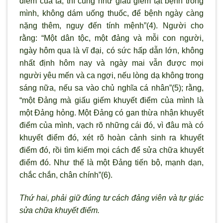
điểm của ta, thì cũng như giấu giếm tật bệnh trong
mình, không dám uống thuốc, để bệnh ngày càng
nặng thêm, nguy đến tính mệnh”(4). Người cho
rằng: “Một dân tộc, một đảng và mỗi con người,
ngày hôm qua là vĩ đại, có sức hấp dẫn lớn, không
nhất định hôm nay và ngày mai vẫn được mọi
người yêu mến và ca ngợi, nếu lòng dạ không trong
sáng nữa, nếu sa vào chủ nghĩa cá nhân”(5); rằng,
“một Đảng mà giấu giếm khuyết điểm của mình là
một Đảng hỏng. Một Đảng có gan thừa nhận khuyết
điểm của mình, vạch rõ những cái đó, vì đâu mà có
khuyết điểm đó, xét rõ hoàn cảnh sinh ra khuyết
điểm đó, rồi tìm kiếm mọi cách để sửa chữa khuyết
điểm đó. Như thế là một Đảng tiến bộ, mạnh dạn,
chắc chắn, chân chính”(6).
Thứ hai, phải giữ đúng tư cách đảng viên và tự giác
sửa chữa khuyết điểm.