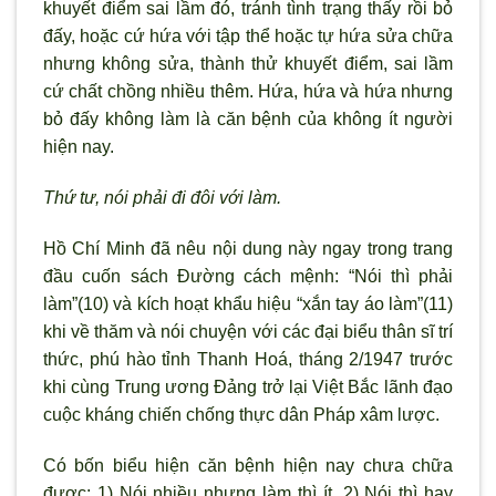
khuyết điểm sai lầm đó, tránh tình trạng thấy rồi bỏ
đấy, hoặc cứ hứa với tập thể hoặc tự hứa sửa chữa
nhưng không sửa, thành thử khuyết điểm, sai lầm
cứ chất chồng nhiều thêm. Hứa, hứa và hứa nhưng
bỏ đấy không làm là căn bệnh của không ít người
hiện nay.
Thứ tư, nói phải đi đôi với làm.
Hồ Chí Minh đã nêu nội dung này ngay trong trang
đầu cuốn sách Đường cách mệnh: “Nói thì phải
làm”(10) và kích hoạt khẩu hiệu “xắn tay áo làm”(11)
khi về thăm và nói chuyện với các đại biểu thân sĩ trí
thức, phú hào tỉnh Thanh Hoá, tháng 2/1947 trước
khi cùng Trung ương Đảng trở lại Việt Bắc lãnh đạo
cuộc kháng chiến chống thực dân Pháp xâm lược.
Có bốn biểu hiện căn bệnh hiện nay chưa chữa
được: 1) Nói nhiều nhưng làm thì ít. 2) Nói thì hay