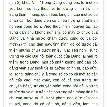
(lần 2) khóa VIII: “Trong Đảng đang bộc lộ một số
yếu kém: sự suy thoái về tư tưởng chính trị; tình
trạng tham nhũng, quan liêu, lãng phí của một số bộ
phận cán bộ, đảng viên có chiều hướng phát triển
nghiêm trọng hơn. Việc thực hiện nguyên tắc tập
trung dân chủ không nghiêm, bộ máy tổ chức của
Đảng và Nhà nước chậm được củng cố và đổi
mới”(2) thì cho đến nay, tình hình đó có được cải
thiện nhưng chưa được nhiều. Các Hội nghị Trung
ương và các Đại hội toàn quốc của Đảng lại nêu rõ
thêm: trong Đảng, một bộ phận không nhỏ cán bộ,
đảng viên suy thoái về tư tưởng chính trị, đạo đức,
lối sống; đáng chú ý là trong số đó có cả một số cán
bộ cấp cao, mặt khác, còn có cả tình trạng “tự
chuyển hóa”, “tự chuyển biến” trong nội bộ. Những
tin tức được đưa trên các phương tiện thông tin báo
chí của nước ta về sự vi phạm đạo đức của con
người, trong đó có cán bộ, đảng viên, làm cho