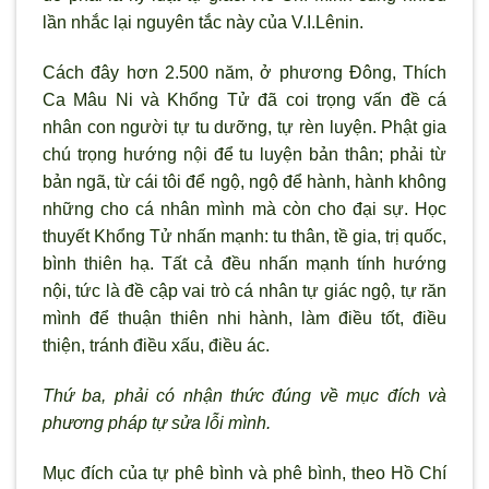
lần nhắc lại nguyên tắc này của V.I.Lênin.
Cách đây hơn 2.500 năm, ở phương Đông, Thích
Ca Mâu Ni và Khổng Tử đã coi trọng vấn đề cá
nhân con người tự tu dưỡng, tự rèn luyện. Phật gia
chú trọng hướng nội để tu luyện bản thân; phải từ
bản ngã, từ cái tôi để ngộ, ngộ để hành, hành không
những cho cá nhân mình mà còn cho đại sự. Học
thuyết Khổng Tử nhấn mạnh: tu thân, tề gia, trị quốc,
bình thiên hạ. Tất cả đều nhấn mạnh tính hướng
nội, tức là đề cập vai trò cá nhân tự giác ngộ, tự răn
mình để thuận thiên nhi hành, làm điều tốt, điều
thiện, tránh điều xấu, điều ác.
Thứ ba, phải có nhận thức đúng về mục đích và
phương pháp tự sửa lỗi mình.
Mục đích của tự phê bình và phê bình, theo Hồ Chí