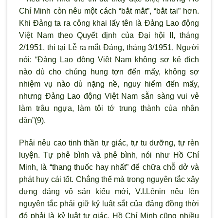
Chí Minh còn nêu một cách “bắt mắt”, “bắt tai” hơn.
Khi Đảng ta ra công khai lấy tên là Đảng Lao động
Việt Nam theo Quyết định của Đại hội II, tháng
2/1951, thì tại Lễ ra mắt Đảng, tháng 3/1951, Người
nói: “Đảng Lao động Việt Nam không sợ kẻ địch
nào dù cho chúng hung tợn đến mấy, không sợ
nhiệm vụ nào dù nặng nề, nguy hiểm đến mấy,
nhưng Đảng Lao động Việt Nam sẵn sàng vui vẻ
làm trâu ngựa, làm tôi tớ trung thành của nhân
dân”(9).
Phải nêu cao tinh thần tự giác, tự tu dưỡng, tự rèn
luyện. Tự phê bình và phê bình, nói như Hồ Chí
Minh, là “thang thuốc hay nhất” để chữa chỗ dở và
phát huy cái tốt. Chẳng thế mà trong nguyên tắc xây
dựng đảng vô sản kiểu mới, V.I.Lênin nêu lên
nguyên tắc phải giữ kỷ luật sắt của đảng đồng thời
đó phải là kỷ luật tự giác. Hồ Chí Minh cũng nhiều