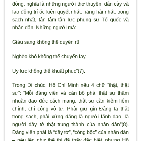
động, nghĩa là những người thợ thuyền, dân cày và
lao động trí óc kiên quyết nhất, hăng hái nhất, trong
sạch nhất, tận tâm tận lực phụng sự Tổ quốc và
nhân dân. Những người mà:
Giàu sang không thể quyến rũ
Nghèo khó không thể chuyển lay,
Uy lực không thể khuất phục”(7).
Trong Di chúc, Hồ Chí Minh nêu 4 chữ “thật, thật
sự”: “Mỗi đảng viên và cán bộ phải thật sự thấm
nhuần đạo đức cách mạng, thật sự cần kiệm liêm
chính, chí công vô tư. Phải giữ gìn Đảng ta thật
trong sạch, phải xứng đáng là người lãnh đạo, là
người đầy tớ thật trung thành của nhân dân”(8).
Đảng viên phải là “đầy tớ”, “công bộc” của nhân dân
– nêu lên như thế thì đã thấy đặc biệt, nhưng Hồ