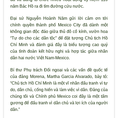
năm Bác Hồ ra đi tìm đường cứu nước.
Đại sứ Nguyễn Hoành Năm gửi lời cảm ơn tới
chính quyền thành phố Mexico City đã dành một
không gian độc đáo giữa thủ đô cổ kính, vườn hoa
“Tự do cho các dân tộc” để đặt tượng Chủ tịch Hồ
Chí Minh và đánh giá đây là biểu t
ượng cao qu
ý
của tình đoàn kết hữu nghị và hợp tác giữa nhân
dân hai n
ước Việt Nam-Mexico.
Bí thư Phụ trách Đối ngoại và các vấn đề quốc tế
của đảng Morena, Martha Garcia Alvarado, bày tỏ:
“Chủ tịch Hồ Chí Minh là một vĩ nhân đấu tranh v
ì tự
do, dân chủ, cống hiến và làm việc vì dân. Đảng của
chúng tôi và Chính phủ Mexico coi đây là một tấm
g
ương để đấu tranh v
ì dân chủ và lợi ích của ng
ười
dân.”