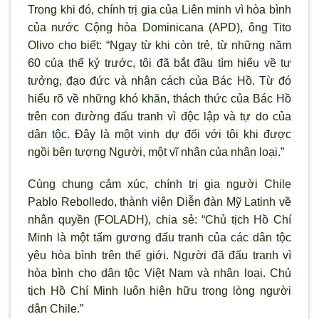
Trong khi đó, chính trị gia của Liên minh v
ì hòa bình
của n
ước Cộng h
òa Dominicana (APD), ông Tito
Olivo cho biết: “Ngay từ khi còn trẻ, từ những năm
60 của thế kỷ trước, tôi đã bắt đầu tìm hiểu về t
ư
tưởng, đạo đức và nhân cách của Bác Hồ. Từ đó
hiểu r
õ về những khó khăn, thách thức của Bác Hồ
trên con đường đấu tranh vì độc lập và tự do của
dân tộc. Đây là một vinh dự đối với tôi khi được
ngồi bên t
ượng Người, một vĩ nhân của nhân loại.”
Cùng chung cảm xúc, chính trị gia người Chile
Pablo Rebolledo, thành viên Diễn đàn Mỹ Latinh về
nhân quyền (FOLADH), chia sẻ: “Chủ tịch Hồ Chí
Minh là một tấm gương đấu tranh của các dân tộc
yêu h
òa bình trên thế giới. Ng
ười đ
ã đấu tranh vì
hòa bình cho dân tộc Việt Nam và nhân loại. Chủ
tịch Hồ Chí Minh luôn hiện hữu trong lòng ng
ười
dân Chile.”