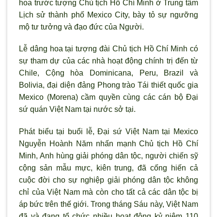
hoa tr
ước tượng Chủ tịch Hồ Chí Minh ở Trung tâm
Lịch sử thành phố Mexico City, bày tỏ sự ngưỡng
mộ tư tưởng và đạo đức của Người.
Lễ dâng hoa tại tượng đài Chủ tịch Hồ Chí Minh có
sự tham dự của các nhà hoạt động chính trị đến từ
Chile, Cộng h
òa Dominicana, Peru, Brazil và
Bolivia, đại diện đảng Phong trào Tái thiết quốc gia
Mexico (Morena) cầm quyền cùng các cán bộ Đại
sứ quán Việt Nam tại nước sở tại.
Phát biểu tại buổi lễ, Đại sứ Việt Nam tại Mexico
Nguyễn Hoành Năm nhấn mạnh Chủ tịch Hồ Chí
Minh, Anh hùng giải phóng dân tộc, ng
ười chiến sỹ
cộng sản mẫu mực, kiên trung, đ
ã cống hiến cả
cuộc đời cho sự nghiệp giải phóng dân tộc không
chỉ của Việt Nam mà còn cho tất cả các dân tộc bị
áp bức trên thế giới. Trong tháng Sáu này, Việt Nam
đã và đang tổ chức nhiều hoạt động kỷ niệm 110