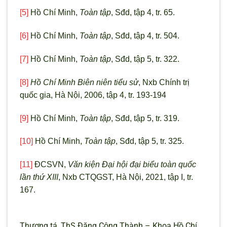
[5]
Hồ Chí Minh,
Toàn tập
, Sđd, tập 4, tr. 65.
[6]
Hồ Chí Minh,
Toàn tập
, Sđd, tập 4, tr. 504.
[7]
Hồ Chí Minh,
Toàn tập
, Sđd, tập 5, tr. 322.
[8]
Hồ Chí Minh
Biên niên tiểu sử
, Nxb Chính trị
quốc gia, Hà Nội, 2006, tập 4, tr. 193-194
[9]
Hồ Chí Minh,
Toàn tập
, Sđd, tập 5, tr. 319.
[10]
Hồ Chí Minh,
Toàn tập
, Sđd, tập 5, tr. 325.
[11]
ĐCSVN,
Văn kiện Đại hội đại biểu toàn quốc
lần thứ XIII
, Nxb CTQGST, Hà Nội, 2021, tập I, tr.
167.
Thượng tá, ThS Đặng Công Thành – Khoa Hồ Chí