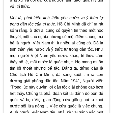
ứng xử và đối đãi của người lãnh đạo, quản lý đối
với trí thức.
Một là, phát triển tinh thần yêu nước và ý thức tự
trọng dân tộc của trí thức.
Hồ Chí Minh đã chỉ ra rất
sớm rằng, ở đời ai cũng có quyền tin theo một học
thuyết, một chủ nghĩa nhưng có một điểm chung mà
hễ là người Việt Nam thì ít nhiều ai cũng có. Đó là
tinh thần yêu nước và ý thức tự trọng dân tộc. Như
mọi người Việt Nam yêu nước khác, trí thức cảm
thấy nô lệ, mất nước là quốc nhục. Họ mong muốn
tìm lối thoát nhưng bế tắc. Đảng ta, đứng đầu là
Chủ tịch Hồ Chí Minh, đã sáng suốt tìm ra con
đường giải phóng dân tộc. Năm 1941, Người viết:
“Trong lúc này quyền lợi dân tộc giải phóng cao hơn
hết thảy. Chúng ta phải đoàn kết lại đánh đổ bọn đế
quốc và bọn Việt gian đặng cứu giống nòi ra khỏi
nước sôi lửa nóng… Việc cứu quốc là việc chung.
Ai là người Việt Nam đều phải kề vai gánh vác một