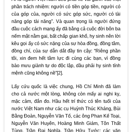
phần trách nhiệm: người có tiền góp tiền, người có
của góp của, người có sức góp sức, người có tài
năng góp tài năng”. Và quan trọng là người đứng
đầu cuộc cách mạng ấy đã bằng cả cuộc đời bôn ba
nếm mật nằm gai, bất chấp gian khổ, hy sinh nên lời
kêu gọi ấy có sức nặng của sự hòa đồng, đồng tâm,
đồng chí, của sự dẫn dắt đầy tin cậy: “Riêng phần
tôi, xin đem hết tâm lực đi cùng các bạn, vì đồng
bào mưu giành tự do độc lập, dầu phải hy sinh tính
mệnh cũng không nề”
[2]
.
Lấy cứu quốc là việc chung, Hồ Chí Minh đã làm
cho cả nước một lòng, không còn mấy ai nghi kỵ,
mặc cảm, đắn đo. Hầu hết trí thức có tên tuổi của
nước Việt Nam như các cụ Huỳnh Thúc Kháng, Bùi
Bằng Đoàn, Nguyễn Văn Tố, các ông Phan Kế Toại,
Nguyễn Văn Huyên, Hoàng Minh Giám, Tôn Thất
Tùng, Trần Đại Nghĩa, Trần Hữu Tước; các văn