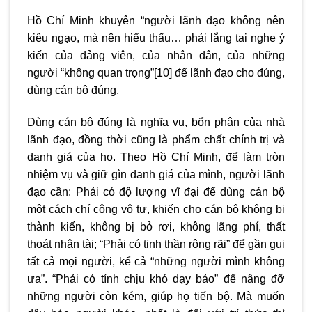
Hồ Chí Minh khuyên “người lãnh đạo không nên
kiêu ngạo, mà nên hiểu thấu… phải lắng tai nghe ý
kiến của đảng viên, của nhân dân, của những
người “không quan trọng”
[10]
để lãnh đạo cho đúng,
dùng cán bộ đúng.
Dùng cán bộ đúng là nghĩa vụ, bổn phận của nhà
lãnh đạo, đồng thời cũng là phẩm chất chính trị và
danh giá của họ. Theo Hồ Chí Minh, để làm tròn
nhiệm vụ và giữ gìn danh giá của mình, người lãnh
đạo cần: Phải có độ lượng vĩ đại để dùng cán bộ
một cách chí công vô tư, khiến cho cán bộ không bị
thành kiến, không bị bỏ rơi, không lãng phí, thất
thoát nhân tài; “Phải có tinh thần rộng rãi” để gần gụi
tất cả mọi người, kể cả “những người mình không
ưa”. “Phải có tính chịu khó dạy bảo” để nâng đỡ
những người còn kém, giúp họ tiến bộ. Mà muốn