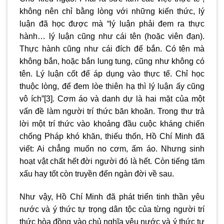
không nên chỉ bằng lòng với những kiến thức, lý
luận đã học được mà “lý luận phải đem ra thực
hành… lý luận cũng như cái tên (hoặc viên đạn).
Thực hành cũng như cái đích để bắn. Có tên mà
không bắn, hoặc bắn lung tung, cũng như không có
tên. Lý luận cốt để áp dụng vào thực tế. Chỉ học
thuộc lòng, để đem lòe thiên hạ thì lý luận ấy cũng
vô ích”
[3]
. Cơm áo và danh dự là hai mặt của một
vấn đề làm người trí thức băn khoăn. Trong thư trả
lời một trí thức vào khoảng đầu cuộc kháng chiến
chống Pháp khó khăn, thiếu thốn, Hồ Chí Minh đã
viết: Ai chẳng muốn no cơm, ấm áo. Nhưng sinh
hoạt vật chất hết đời người đó là hết. Còn tiếng tăm
xấu hay tốt còn truyền đến ngàn đời về sau.
Như vậy, Hồ Chí Minh đã phát triển tinh thần yêu
nước và ý thức tự trọng dân tộc của từng người trí
thức hòa đồng vào chủ nghĩa yêu nước và ý thức tự