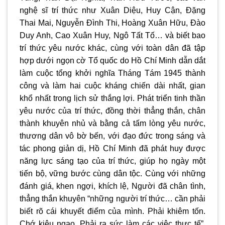
nghệ sĩ trí thức như Xuân Diệu, Huy Cận, Đặng
Thai Mai, Nguyễn Đình Thi, Hoàng Xuân Hữu, Đào
Duy Anh, Cao Xuân Huy, Ngô Tất Tố… và biết bao
trí thức yêu nước khác, cùng với toàn dân đã tập
hợp dưới ngọn cờ Tổ quốc do Hồ Chí Minh dẫn dắt
làm cuộc tổng khởi nghĩa Tháng Tám 1945 thành
công và làm hai cuộc kháng chiến dài nhất, gian
khổ nhất trong lịch sử thắng lợi. Phát triển tinh thần
yêu nước của trí thức, đồng thời thẳng thắn, chân
thành khuyên nhủ và bằng cả tấm lòng yêu nước,
thương dân vô bờ bến, với đạo đức trong sáng và
tác phong giản dị, Hồ Chí Minh đã phát huy được
năng lực sáng tạo của trí thức, giúp họ ngày một
tiến bộ, vững bước cùng dân tộc. Cùng với những
đánh giá, khen ngợi, khích lệ, Người đã chân tình,
thẳng thắn khuyên “những người trí thức… cần phải
biết rõ cái khuyết điểm của mình. Phải khiêm tốn.
Chớ kiêu ngạo. Phải ra sức làm các việc thực tế”,