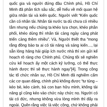
quốc gia và người đứng đầu Chính phủ, Hồ Chí
Minh đã phân tích sâu sắc, dễ hiểu về mối quan hệ
giữa nhân tài và kiến quốc. Người viết “Kiến quốc
cần có nhân tài. Nhân tài nước ta dù chưa có nhiều
lắm nhưng nếu chúng ta khéo lựa chọn, khéo phân
phối, khéo dùng thì nhân tài càng ngày càng phát
triển càng thêm nhiều”. Và, Người thiết tha “mong
rằng đồng bào ta ai có tài năng và sáng kiến…, lại
sẵn lòng hăng hái giúp ích nước nhà thì xin gửi kế
hoạch rõ ràng cho Chính phủ. Chúng tôi sẽ nghiên
cứu kế hoạch ấy một cách kỹ lưỡng, có thể thực
hành được thì sẽ thực hành ngay”
[4]
. Trong công
tác tổ chức nhân sự, Hồ Chí Minh đã nghiêm cấm
các cơ quan đảng, chính phủ không được “tư túng –
kéo bè, kéo cánh, bà con bạn hữu mình, không tài
năng gì cũng kéo vào chức này chức nọ. Người có
tài có đức, nhưng không vừa lòng mình thì đẩy ra
ngoài. Quên rằng việc là việc công, chứ không phải