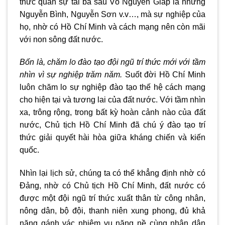
thức quân sự tài ba sau Võ Nguyên Giáp là những
Nguyễn Bình, Nguyễn Sơn v.v…, mà sự nghiệp của
họ, nhờ có Hồ Chí Minh và cách mạng nên còn mãi
với non sông đất nước.
Bốn là, chăm lo đào tạo đội ngũ trí thức mới với tầm
nhìn vì sự nghiệp trăm năm.
Suốt đời Hồ Chí Minh
luôn chăm lo sự nghiệp đào tạo thế hệ cách mạng
cho hiện tại và tương lai của đất nước. Với tầm nhìn
xa, trông rộng, trong bất kỳ hoàn cảnh nào của đất
nước, Chủ tịch Hồ Chí Minh đã chú ý đào tạo trí
thức giải quyết hài hòa giữa kháng chiến và kiến
quốc.
Nhìn lại lịch sử, chúng ta có thể khẳng định nhờ có
Đảng, nhờ có Chủ tịch Hồ Chí Minh, đất nước có
được một đội ngũ trí thức xuất thân từ công nhân,
nông dân, bộ đội, thanh niên xung phong, đủ khả
năng gánh vác nhiệm vụ nặng nề cùng nhân dân