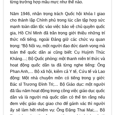
từng trường hợp mẫu mực như thế nào.
Năm 1946, nhận trọng trách Quốc hội khóa I giao
cho thành lập Chính phủ trong lúc cần tập hợp sức
mạnh toàn dân tộc vào việc bảo vệ chủ quyền quốc
gia, Hồ Chí Minh đã trân trọng giới thiệu những trí
thức nổi tiếng, ngoài Đảng giữ các chức vụ quan
trọng: “Bộ Nội vụ, một người đạo đức danh vọng mà
toàn thể quốc dân ai cũng biết: Cụ Huỳnh Thúc
Kháng…; Bộ Quốc phòng: một thanh niên trí thức và
hoạt động quốc dân ta đã từng nghe tiếng: Ông
Phan Anh,… Bộ xã hội, kiêm cả Y tế, Cứu tế và Lao
động: Một nhà chuyên môn có tiếng trong y giới:
Bác sĩ Trương Đình Tri;… Bộ Giáo dục: một người
đã lâu năm hoạt động trong công việc giáo dục quốc
dân và là người mà quốc dân có thể tin rằng nếu
đem việc giáo dục giao cho để gánh vác thì người
ấy sẽ làm hết nhiệm vụ: Ông Đặng Thai Mai;… Bộ