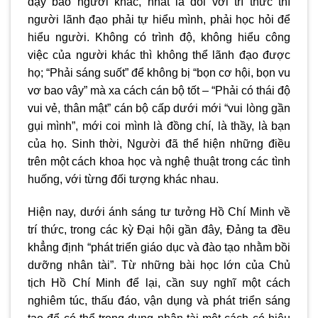
dậy bảo người khác, nhất là đối với trí thức thì
người lãnh đạo phải tự hiểu mình, phải học hỏi để
hiểu người. Không có trình độ, không hiểu công
việc của người khác thì không thể lãnh đạo được
họ; “Phải sáng suốt” để không bị “bọn cơ hội, bọn vu
vơ bao vây” mà xa cách cán bộ tốt – “Phải có thái độ
vui vẻ, thân mật” cán bộ cấp dưới mới “vui lòng gần
gụi mình”, mới coi mình là đồng chí, là thầy, là bạn
của họ. Sinh thời, Người đã thể hiện những điều
trên một cách khoa học và nghệ thuật trong các tình
huống, với từng đối tượng khác nhau.
Hiện nay, dưới ánh sáng tư tưởng Hồ Chí Minh về
trí thức, trong các kỳ Đại hội gần đây, Đảng ta đều
khẳng định “phát triển giáo dục và đào tạo nhằm bồi
dưỡng nhân tài”. Từ những bài học lớn của Chủ
tịch Hồ Chí Minh để lại, cần suy nghĩ một cách
nghiêm túc, thấu đáo, vận dụng và phát triển sáng