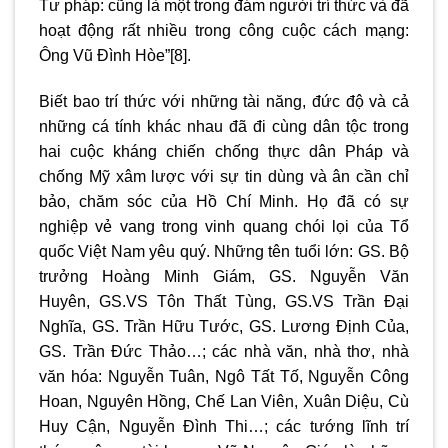
Tư pháp: cũng là một trong đám người trí thức và đã
hoạt động rất nhiều trong công cuộc cách mạng:
Ông Vũ Đình Hòe”
[8]
.
Biết bao trí thức với những tài năng, đức độ và cả
những cá tính khác nhau đã đi cùng dân tộc trong
hai cuộc kháng chiến chống thực dân Pháp và
chống Mỹ xâm lược với sự tin dùng và ân cần chỉ
bảo, chăm sóc của Hồ Chí Minh. Họ đã có sự
nghiệp vẻ vang trong vinh quang chói lọi của Tổ
quốc Việt Nam yêu quý. Những tên tuổi lớn: GS. Bộ
trưởng Hoàng Minh Giám, GS. Nguyễn Văn
Huyên, GS.VS Tôn Thất Tùng, GS.VS Trần Đại
Nghĩa, GS. Trần Hữu Tước, GS. Lương Định Của,
GS. Trần Đức Thảo…; các nhà văn, nhà thơ, nhà
văn hóa: Nguyễn Tuân, Ngô Tất Tố, Nguyễn Công
Hoan, Nguyên Hồng, Chế Lan Viên, Xuân Diệu, Cù
Huy Cận, Nguyễn Đình Thi…; các tướng lĩnh trí