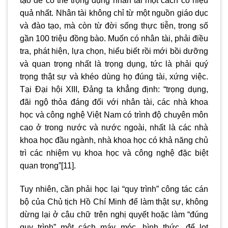
tạo để có thể trọng dụng nhân tài một cách có hiệu
quả nhất. Nhân tài không chỉ từ một nguồn giáo dục
và đào tạo, mà còn từ đời sống thực tiễn, trong số
gần 100 triệu đồng bào. Muốn có nhân tài, phải điều
tra, phát hiện, lựa chọn, hiểu biết rồi mới bồi dưỡng
và quan trọng nhất là trọng dụng, tức là phải quý
trọng thật sự và khéo dùng họ đúng tài, xứng việc.
Tại Đại hội XIII, Đảng ta khẳng định: “trọng dụng,
đãi ngộ thỏa đáng đối với nhân tài, các nhà khoa
học và công nghệ Việt Nam có trình độ chuyên môn
cao ở trong nước và nước ngoài, nhất là các nhà
khoa học đầu ngành, nhà khoa học có khả năng chủ
trì các nhiệm vụ khoa học và công nghệ đặc biệt
quan trọng”
[11]
.
Tuy nhiên, cần phải học lại “quy trình” công tác cán
bộ của Chủ tịch Hồ Chí Minh để làm thật sự, không
dừng lại ở câu chữ trên nghị quyết hoặc làm “đúng
quy trình” một cách máy móc, hình thức, để lọt