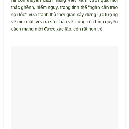
lái con thuyền cách mạng Việt Nam v
ượt qua mọi
thác ghềnh, hiểm nguy, trong t
ình thế “ngàn cân treo
sợi tóc”, vừa tranh thủ thời gian xây dựng lực l
ượng
về mọi mặt, vừa ra sức bảo vệ, củng cố chính quyền
cách mạng mới được xác lập, c
òn rất non trẻ.