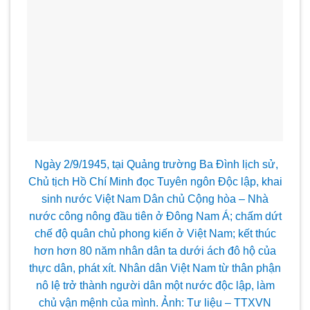
Ngày 2/9/1945, tại Quảng trường Ba Đ
ình lịch sử,
Chủ tịch Hồ Chí Minh đọc Tuyên ngôn Độc lập, khai
sinh nước Việt Nam Dân chủ Cộng hòa – Nhà
n
ước công nông đầu tiên ở Đông Nam Á; chấm dứt
chế độ quân chủ phong kiến ở Việt Nam; kết thúc
hơn hơn 80 năm nhân dân ta dưới ách đô hộ của
thực dân, phát xít. Nhân dân Việt Nam từ thân phận
nô lệ trở thành người dân một nước độc lập, làm
chủ vận mệnh của m
ình. Ảnh: T
ư liệu – TTXVN