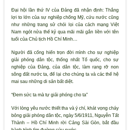
Đại hội lần thứ IV của Đảng đ
ã nhận định: Thắng
lợi to lớn của sự nghiệp chống Mỹ, cứu nước cũng
như những trang sử chói lọi của cách mạng Việt
Nam ngót nửa thế kỷ qua mãi mãi gắn liền với tên
tuổi của Chủ tịch Hồ Chí Minh…
Ng
ười đ
ã cống hiến trọn đời mình cho sự nghiệp
giải phóng dân tộc, thống nhất Tổ quốc, cho sự
nghiệp của Đảng, của dân tộc, làm rạng rỡ non
sông đất nước ta, để lại cho chúng ta và các thế hệ
mai sau những di sản bất diệt.
“Đem sức ta mà tự giải phóng cho ta”
Với lòng yêu n
ước thiết tha và
ý chí, khát vọng cháy
bỏng giải phóng dân tộc, ngày 5/6/1911, Nguyễn Tất
Thành – Hồ Chí Minh rời Cảng Sài Gòn, bắt đầu
hành trình tìm đường cứu nước.