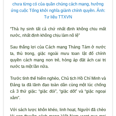
chưa từng có của quần chúng cách mạng, hưởng
ứng cuộc Tổng khởi nghĩa giành chính quyền. Ảnh:
Tư liệu TTXVN
“Thà hy sinh tất cả chứ nhất định không chịu mất
nước, nhất định không chịu làm nô lệ”
Sau thắng lợi của Cách mạng Tháng Tám ở nước
ta, thù trong, giặc ngoài mưu toan lật đổ chính
quyền cách mạng non trẻ, h
òng áp đặt ách cai trị
nước ta một lần nữa.
Trước tình thế hiểm nghèo, Chủ tịch Hồ Chí Minh và
Đảng ta đã lãnh đạo toàn dân cùng một lúc chống
cả 3 thứ giặc: “giặc đói”, “giặc dốt” và “giặc ngoại
xâm”.
Với sách l
ược khôn khéo, linh hoạt, Người đ
ã chèo