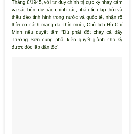
Tháng 8/1945, với tư duy chính trị cực kỳ nhạy cảm
và sắc bén, dự báo chính xác, phân tích kịp thời và
thấu đáo t
ình hình trong n
ước và quốc tế, nhận r
õ
thời c
ơ cách mạng đ
ã chín muồi, Chủ tịch Hồ Chí
Minh nêu quyết tâm “Dù phải đốt cháy cả dãy
Tr
ường Sơn cũng phải kiên quyết giành cho kỳ
được độc lập dân tộc”.