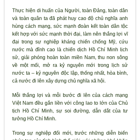
Thực hiện di huấn của Ng
ười, toàn Đảng, toàn dân
và toàn quân ta đ
ã phát huy cao độ chủ nghĩa anh
hùng cách mạng, sức mạnh đoàn kết toàn dân tộc
kết hợp với sức mạnh thời đại, làm nên thắng lợi vĩ
đại trong sự nghiệp kháng chiến chống Mỹ, cứu
nước mà đỉnh cao là chiến dịch Hồ Chí Minh lịch
sử, giải phóng hoàn toàn miền Nam, thu non sông
về một mối, mở ra kỷ nguyên mới trong lịch sử
n
ước ta – kỷ nguyên độc lập, thống nhất, h
òa bình,
cả n
ước đi lên xây dựng chủ nghĩa x
ã hội.
Mỗi thắng lợi và mỗi b
ước đi lên của cách mạng
Việt Nam đều gắn liền với công lao to lớn của Chủ
tịch Hồ Chí Minh, sự soi đường, dẫn dắt của tư
tưởng Hồ Chí Minh.
Trong sự nghiệp đổi mới, trước những diễn biến