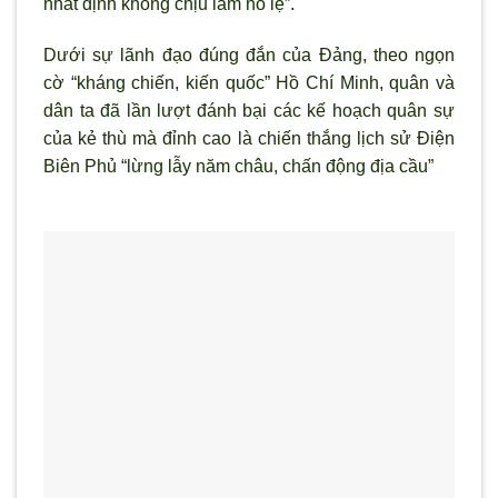
nhất định không chịu làm nô lệ”.
D
ưới sự l
ãnh đạo đúng đắn của Đảng, theo ngọn
cờ “kháng chiến, kiến quốc” Hồ Chí Minh, quân và
dân ta đã lần l
ượt đánh bại các kế hoạch quân sự
của kẻ thù mà đỉnh cao là chiến thắng lịch sử Điện
Biên Phủ “lừng lẫy năm châu, chấn động địa cầu”