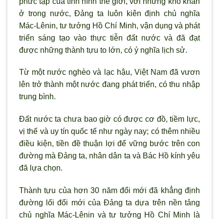
phức tạp của t
ình hình thế giới, với những khó khăn
ở trong nước, Đảng ta luôn kiên định chủ nghĩa
Mác-Lênin, t
ư tưởng Hồ Chí Minh, vận dụng và phát
triển sáng tạo vào thực tiễn đất nước và đ
ã đạt
được những thành tựu to lớn, có ý nghĩa lịch sử.
Từ một n
ước nghèo và lạc hậu, Việt Nam đ
ã v
ươn
lên trở thành một nước đang phát triển, có thu nhập
trung b
ình.
Đất nước ta chưa bao giờ có được cơ đồ, tiềm lực,
vị thế và uy tín quốc tế nh
ư ngày nay; có thêm nhiều
điều kiện, tiền đề thuận lợi để vững bước trên con
đường mà Đảng ta, nhân dân ta và Bác Hồ kính yêu
đ
ã lựa chọn.
Thành tựu của h
ơn 30 năm đổi mới đ
ã khẳng định
đường lối đổi mới của Đảng ta dựa trên nền tảng
chủ nghĩa Mác-Lênin và t
ư tưởng Hồ Chí Minh là