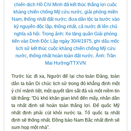
chiến dịch Hồ Chí Minh đã kết thúc thắng lợi cuộc
kháng chiến chống Mỹ cứu n
ước, giải phóng miền
Nam, thống nhất đất nước; đưa dân tộc ta bước vào
kỷ nguyên độc lập, thống nhất, cả nước đi lên chủ
nghĩa x
ã hội. Trong ảnh: Xe tăng quân Giải phóng
tiến vào Dinh Độc Lập ngày 30/4/1975, ghi dấu mốc
lịch sử kết thúc cuộc kháng chiến chống Mỹ cứu
n
ước, thống nhất hoàn toàn đất nước. Ảnh: Trần
Mai Hưởng/TTXVN
Trước lúc đi xa, Người để lại cho toàn Đảng, toàn
dân ta bản Di chúc lịch sử trong đó khẳng định một
ý chí mãnh liệt, một quyết tâm sắt đá và một niềm tin
tất thắng: “Dù khó khăn gian khổ đến mấy, nhân dân
ta nhất định sẽ hoàn toàn thắng lợi. Đế quốc Mỹ
nhất định phải cút khỏi nước ta. Tổ quốc ta nhất
định sẽ thống nhất. Đồng bào Nam Bắc nhất định sẽ
sum họp một nhà”.