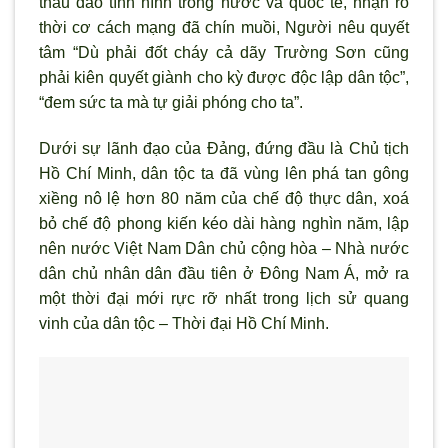
thấu đáo t
ình hình trong n
ước và quốc tế, nhận r
õ
thời c
ơ cách mạng đ
ã chín muồi, Ng
ười nêu quyết
tâm “Dù phải đốt cháy cả d
ãy Tr
ường Sơn cũng
phải kiên quyết giành cho kỳ được độc lập dân tộc”,
“đem sức ta mà tự giải phóng cho ta”.
Dưới sự l
ãnh đạo của Đảng, đứng đầu là Chủ tịch
Hồ Chí Minh, dân tộc ta đã vùng lên phá tan gông
xiềng nô lệ h
ơn 80 năm của chế độ thực dân, xoá
bỏ chế độ phong kiến kéo dài hàng ngh
ìn năm, lập
nên n
ước Việt Nam Dân chủ cộng h
òa – Nhà n
ước
dân chủ nhân dân đầu tiên ở Đông Nam Á, mở ra
một thời đại mới rực rỡ nhất trong lịch sử quang
vinh của dân tộc – Thời đại Hồ Chí Minh.