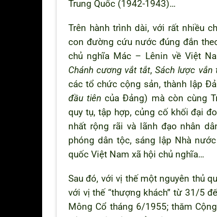
Trung Quốc (1942-1943)…
Trên hành trình dài, với rất nhiều
con đường cứu nước đúng đắn theo 
chủ nghĩa Mác – Lênin về Việt N
Chánh cương vắt tắt
,
Sách lược vắn 
các tổ chức cộng sản, thành lập Đ
đầu tiên
của Đảng) mà còn cùng Tr
quy tụ, tập hợp, củng cố khối đại đ
nhất rộng rãi và lãnh đạo nhân dâ
phóng dân tộc, sáng lập Nhà nước
quốc Việt Nam xã hội chủ nghĩa…
Sau đó, với vị thế một nguyên thủ 
với vị thế “thượng khách” từ 31/5 
Mông Cổ tháng 6/1955; thăm Cộng h