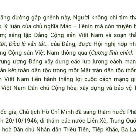
 chặng đường gập ghềnh này, Người không chỉ tìm th
lý luận của chủ nghĩa Mác – Lênin mà còn truyền 
am; sáng lập Đảng Cộng sản Việt Nam và soạn th
tắt
,
Điều lệ vắn tắt
… của Đảng, được Hội nghị hợp nh
ảng Cộng sản Việt Nam thông qua (
Cương lĩnh chính t
ung ương Đảng xây dựng các lực lượng cách mạn
oàn kết toàn dân tộc trong một Mặt trận dân tộc thố
n Việt Nam tiến hành thắng lợi cuộc cách mạng gi
 Việt Nam Dân chủ Cộng hòa; xây dựng và bảo vệ 
quốc gia, Chủ tịch Hồ Chí Minh đã sang thăm nước Ph
đến 20/10/1946; đi thăm các nước Liên Xô, Trung Quố
oà Dân chủ Nhân dân Triều Tiên, Tiệp Khắc, Ba La