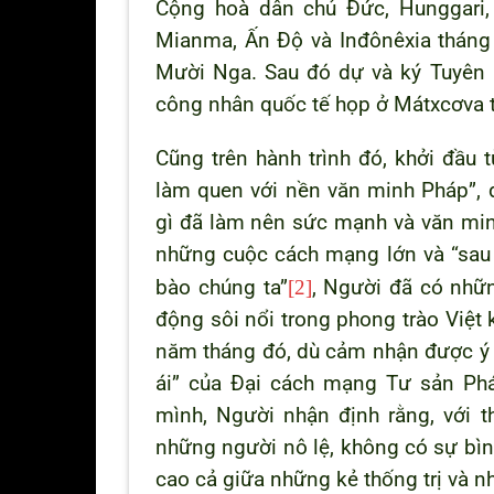
Cộng hoà dân chủ Đức, Hunggari,
Mianma, Ấn Độ và Inđônêxia tháng
Mười Nga. Sau đó dự và ký Tuyên 
công nhân quốc tế họp ở Mátxcơva
Cũng trên hành trình đó, khởi đầu
làm quen với nền văn minh Pháp”,
gì đã làm nên sức mạnh và văn min
những cuộc cách mạng lớn và “sau 
bào chúng ta”
[2]
,
Người đã có nhữn
động sôi nổi trong phong trào Việt
năm tháng đó, dù cảm nhận được ý n
ái” của Đại cách mạng Tư sản Ph
mình, Người nhận định rằng, với 
những người nô lệ, không có sự bì
cao cả giữa những kẻ thống trị và n