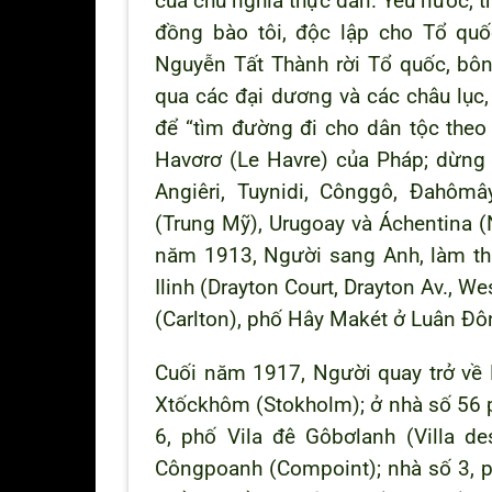
của chủ nghĩa thực dân. Yêu nước, t
đồng bào tôi, độc lập cho Tổ quố
Nguyễn Tất Thành rời Tổ quốc, bôn
qua các đại dương và các châu lục
để “tìm đường đi cho dân tộc theo
Havơrơ (Le Havre) của Pháp; dừng
Angiêri, Tuynidi, Cônggô, Đahôm
(Trung Mỹ), Urugoay và Áchentina 
năm 1913, Người sang Anh, làm thu
Ilinh (Drayton Court, Drayton Av., 
(Carlton), phố Hây Makét ở Luân Đ
Cuối năm 1917, Người quay trở về 
Xtốckhôm (Stokholm); ở nhà số 56 p
6, phố Vila đê Gôbơlanh (Villa d
Côngpoanh (Compoint); nhà số 3, 