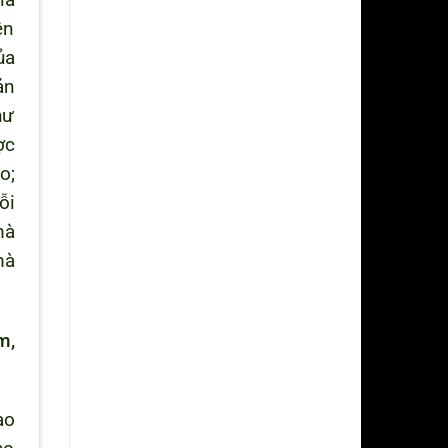
là
ện
ủa
ản
hư
ợc
o;
ỗi
mà
mà
m,
ạo