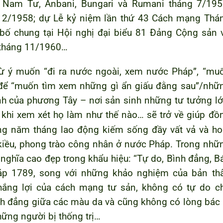
 Nam Tư, Anbani, Bungari và Rumani tháng 7/195
 2/1958; dự Lễ kỷ niệm lần thứ 43 Cách mạng Thá
bố chung tại Hội nghị đại biểu 81 Đảng Cộng sản 
 tháng 11/1960…
 từ ý muốn “đi ra nước ngoài, xem nước Pháp”, “mu
 để “muốn tìm xem những gì ẩn giấu đằng sau”/nhữ
h của phương Tây – nơi sản sinh những tư tưởng lớ
khi xem xét họ làm như thế nào… sẽ trở về giúp đồ
g năm tháng lao động kiếm sống đầy vất vả và ho
 kiều, phong trào công nhân ở nước Pháp. Trong nhữ
ghĩa cao đẹp trong khẩu hiệu: “Tự do, Bình đẳng, B
áp 1789, song với những khảo nghiệm của bản th
thắng lợi của cách mạng tư sản, không có tự do c
nh đẳng giữa các màu da và cũng không có lòng bác 
hững người bị thống trị…