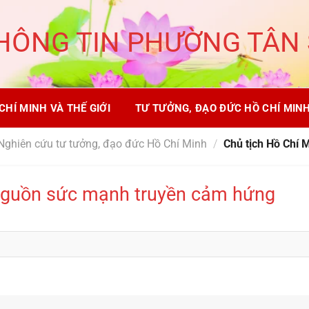
HÔNG TIN PHƯỜNG TÂN
CHÍ MINH VÀ THẾ GIỚI
TƯ TƯỞNG, ĐẠO ĐỨC HỒ CHÍ MIN
Nghiên cứu tư tưởng, đạo đức Hồ Chí Minh
/
Chủ tịch Hồ Chí 
Nguồn sức mạnh truyền cảm hứng