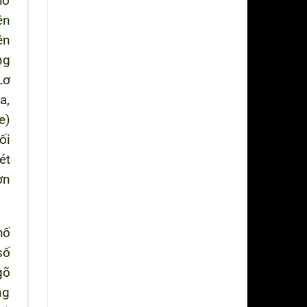
ho
ên
ên
ng
Lơ
a,
e)
ối
ét
ơn
hố
số
gõ
ng