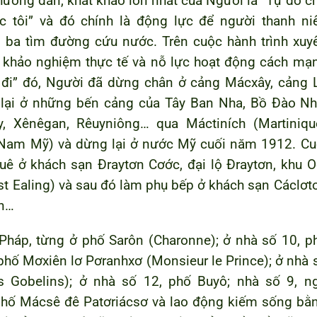
hương dân, khát khao lớn nhất của Người là “Tự do c
c tôi” và đó chính là động lực để người thanh ni
 ba tìm đường cứu nước. Trên cuộc hành trình xuy
, khảo nghiệm thực tế và nỗ lực hoạt động cách mạ
 đi” đó, Người đã dừng chân ở cảng Mácxây, cảng 
 lại ở những bến cảng của Tây Ban Nha, Bồ Đào Nh
ây, Xênêgan, Rêuyniông…
qua Máctiních (Martiniqu
(Nam Mỹ) và dừng lại ở nước Mỹ cuối năm 1912. Cu
ê ở khách sạn Đraytơn Cơớc, đại lộ Đraytơn, khu O
West Ealing) và sau đó làm phụ bếp ở khách sạn Cáclơt
ôn…
Pháp, từng ở phố Sarôn (Charonne); ở nhà số 10, p
hố Mơxiên lơ Pơranhxơ (Monsieur le Prince); ở nhà 
es Gobelins); ở nhà số 12, phố Buyô; nhà số 9, n
phố Mácsê đê Patơriácsơ và lao động kiếm sống bằ