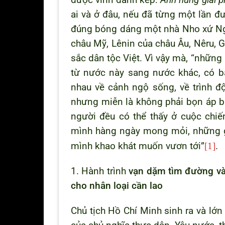
được vinh danh kép:
Anh hùng giải p
ai và ở đâu, nếu đã từng một lần đư
đúng bóng dáng một nhà Nho xứ Ngh
châu Mỹ, Lênin của châu Âu, Nêru, 
sắc dân tộc Việt. Vì vậy mà, “những
từ nước này sang nước khác, có ba
nhau về cảnh ngộ sống, về trình độ 
nhưng miễn là không phải bọn áp bứ
người đều có thể thấy ở cuộc chi
mình hàng ngày mong mỏi, những gi
mình khao khát muốn vươn tới”
[1]
.
1. Hành trình
vạn dặm tìm đường và 
cho nhân loại cần lao
Chủ tịch Hồ Chí Minh sinh ra và lớn 