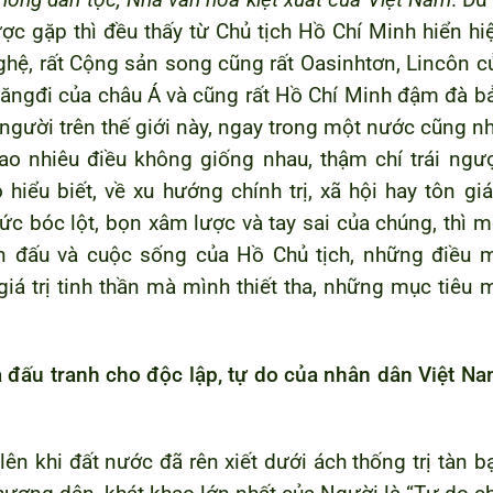
hóng dân tộc, Nhà văn hóa kiệt xuất của Việt Nam
. Dù 
ợc gặp thì đều thấy từ Chủ tịch Hồ Chí Minh hiển hi
ệ, rất Cộng sản song cũng rất Oasinhtơn, Lincôn c
Găngđi của châu Á và cũng rất Hồ Chí Minh đậm đà b
 người trên thế giới này, ngay trong một nước cũng n
o nhiêu điều không giống nhau, thậm chí trái ngư
hiểu biết, về xu hướng chính trị, xã hội hay tôn giá
c bóc lột, bọn xâm lược và tay sai của chúng, thì m
ến đấu và cuộc sống của Hồ Chủ tịch, những điều 
á trị tinh thần mà mình thiết tha, những mục tiêu 
đấu tranh cho độc lập, tự do của nhân dân Việt Na
lên khi đất nước đã rên xiết dưới ách thống trị tàn b