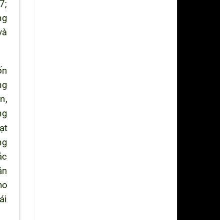
7;
ng
và
ốn
ng
n,
ng
ạt
ng
ác
ân
ho
ái