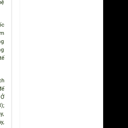
hệ
ốc
àm
ng
ng
tế
ch
để
 Ở
);
y,
y,