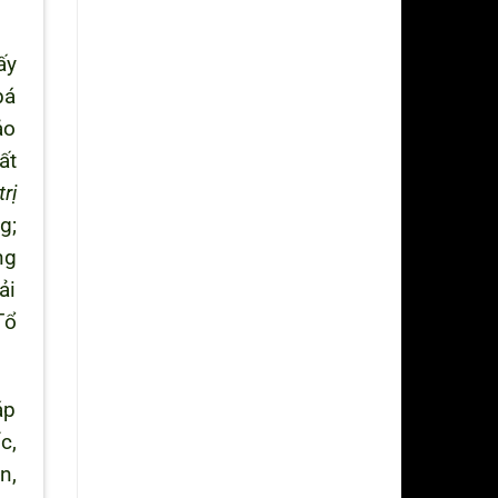
ấy
bá
ảo
ất
rị
g;
ng
ải
Tổ
áp
c,
n,