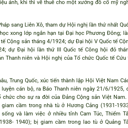
iệu ảnh, khi thì vẽ thuê cho một xưởng đồ cổ mỹ ng
háp sang Liên Xô, tham dự Hội nghị lần thứ nhất Qu
học xong lớp ngắn hạn tại Đại học Phương Đông; l
ế Cộng sản tháng 4/1924; dự Đại hội V Quốc tế Cộ
; dự Đại hội lần thứ III Quốc tế Công hội đỏ thá
ản Thanh niên và Hội nghị của Tổ chức Quốc tế Cứu 
u, Trung Quốc, xúc tiến thành lập Hội Việt Nam Cá
luyện cán bộ, ra Báo Thanh niên ngày 21/6/1925, 
 tổ chức cho sự ra đời của Đảng Cộng sản Việt Nam.
ị giam cầm trong nhà tù ở Hương Cảng (1931-1933
 sống và làm việc ở nhiều tỉnh Cam Túc, Thiểm Tâ
938- 1940); bị giam cầm trong lao tù ở Quảng Tâ