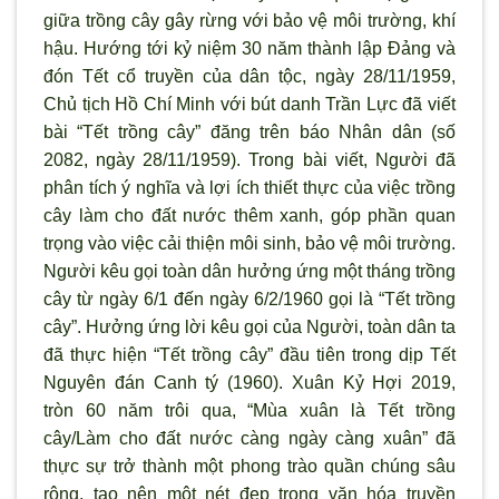
giữa trồng cây gây rừng với bảo vệ môi trường, khí
hậu. Hướng tới kỷ niệm 30 năm thành lập Đảng và
đón Tết cổ truyền của dân tộc, ngày 28/11/1959,
Chủ tịch Hồ Chí Minh với bút danh Trần Lực đã viết
bài “Tết trồng cây” đăng trên báo Nhân dân (số
2082, ngày 28/11/1959). Trong bài viết, Người đã
phân tích ý nghĩa và lợi ích thiết thực của việc trồng
cây làm cho đất nước thêm xanh, góp phần quan
trọng vào việc cải thiện môi sinh, bảo vệ môi trường.
Người kêu gọi toàn dân hưởng ứng một tháng trồng
cây từ ngày 6/1 đến ngày 6/2/1960 gọi là “Tết trồng
cây”. Hưởng ứng lời kêu gọi của Người, toàn dân ta
đã thực hiện “Tết trồng cây” đầu tiên trong dịp Tết
Nguyên đán Canh tý (1960). Xuân Kỷ Hợi 2019,
tròn 60 năm trôi qua, “Mùa xuân là Tết trồng
cây/Làm cho đất nước càng ngày càng xuân” đã
thực sự trở thành một phong trào quần chúng sâu
rộng, tạo nên một nét đẹp trong văn hóa truyền