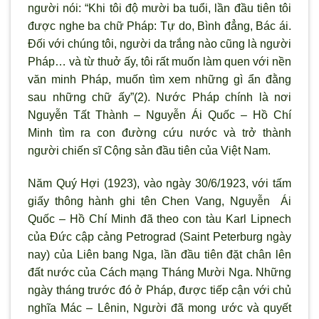
người nói: “Khi tôi độ mười ba tuổi, lần đầu tiên tôi
được nghe ba chữ Pháp: Tự do, Bình đẳng, Bác ái.
Đối với chúng tôi, người da trắng nào cũng là người
Pháp… và từ thuở ấy, tôi rất muốn làm quen với nền
văn minh Pháp, muốn tìm xem những gì ẩn đằng
sau những chữ ấy”(2). Nước Pháp chính là nơi
Nguyễn Tất Thành – Nguyễn Ái Quốc – Hồ Chí
Minh tìm ra con đường cứu nước và trở thành
người chiến sĩ Cộng sản đầu tiên của Việt Nam.
Năm Quý Hợi (1923), vào ngày 30/6/1923, với tấm
giấy thông hành ghi tên Chen Vang, Nguyễn Ái
Quốc – Hồ Chí Minh đã theo con tàu Karl Lipnech
của Đức cập cảng Petrograd (Saint Peterburg ngày
nay) của Liên bang Nga, lần đầu tiên đặt chân lên
đất nước của Cách mạng Tháng Mười Nga. Những
ngày tháng trước đó ở Pháp, được tiếp cận với chủ
nghĩa Mác – Lênin, Người đã mong ước và quyết