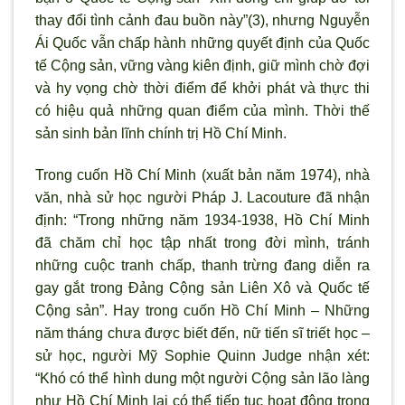
thay đổi tình cảnh đau buồn này”(3), nhưng Nguyễn
Ái Quốc vẫn chấp hành những quyết định của Quốc
tế Cộng sản, vững vàng kiên định, giữ mình chờ đợi
và hy vọng chờ thời điểm để khởi phát và thực thi
có hiệu quả những quan điểm của mình. Thời thế
sản sinh bản lĩnh chính trị Hồ Chí Minh.
Trong cuốn Hồ Chí Minh (xuất bản năm 1974), nhà
văn, nhà sử học người Pháp J. Lacouture đã nhận
định: “Trong những năm 1934-1938, Hồ Chí Minh
đã chăm chỉ học tập nhất trong đời mình, tránh
những cuộc tranh chấp, thanh trừng đang diễn ra
gay gắt trong Đảng Cộng sản Liên Xô và Quốc tế
Cộng sản”. Hay trong cuốn Hồ Chí Minh – Những
năm tháng chưa được biết đến, nữ tiến sĩ triết học –
sử học, người Mỹ Sophie Quinn Judge nhận xét:
“Khó có thể hình dung một người Cộng sản lão làng
như Hồ Chí Minh lại có thể tiếp tục hoạt động trong