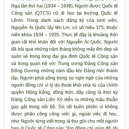
Nga lần thứ hai (1934 – 1938), Người được Quốc tế
Cộng sản (QTCS) cử đi học tại trường Quốc tế
Lênin. Trong danh sách đăng ký của sinh viên,
Nguyễn Ái Quốc lấy tên Lin, có số hiệu 375, thuộc
niên khóa 1934 – 1935. Thực tế đây là khoảng thời
gian rất khó khăn đối với Nguyễn Ái Quốc, Người
đã trải qua những năm tháng không mấy êm đẹp và
suôn sẻ trong lòng đại gia đình Quốc tế Cộng sản
và trong quan hệ với Trung ương Đảng Cộng sản
Đông Dương những năm đầu khi Đảng mới thành
lập. Người phải sống trong sự nghi ngờ của những
người đồng chí vì lý do thoát khỏi nhà tù của chính
quyền Hồng Kông, đồng thời, đây cũng là thời kỳ
Đảng Cộng sản Liên Xô diễn ra những mâu thuẫn
gay gắt trong nội bộ. Dù rất buồn phiền vì không
được phân công công việc gì, ngoài việc đi học,
như Người từng viết trong lá thư gửi cho một người
bạn ở Quốc tế Cộng sản “Xin đồng chí giúp đỡ tôi