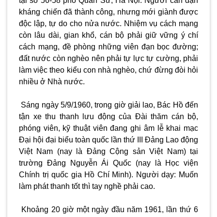
tại số 56-58 phố Quán Sứ, Hà Nội. Người căn dặn
kháng chiến đã thành công, nhưng mới giành được
độc lập, tự do cho nửa nước. Nhiệm vụ cách mạng
còn lâu dài, gian khổ, cán bộ phải giữ vững ý chí
cách mạng, đề phòng những viên đạn bọc đường;
đất nước còn nghèo nên phải tự lực tự cường, phải
làm việc theo kiểu con nhà nghèo, chứ đừng đòi hỏi
nhiều ở Nhà nước.
Sáng ngày 5/9/1960, trong giờ giải lao, Bác Hồ đến
tận xe thu thanh lưu động của Đài thăm cán bộ,
phóng viên, kỹ thuật viên đang ghi âm lễ khai mạc
Đại hội đại biểu toàn quốc lần thứ III Đảng Lao động
Việt Nam (nay là Đảng Cộng sản Việt Nam) tại
trường Đảng Nguyễn Ái Quốc (nay là Học viện
Chính trị quốc gia Hồ Chí Minh). Người dạy: Muốn
làm phát thanh tốt thì tay nghề phải cao.
Khoảng 20 giờ một ngày đầu năm 1961, lần thứ 6