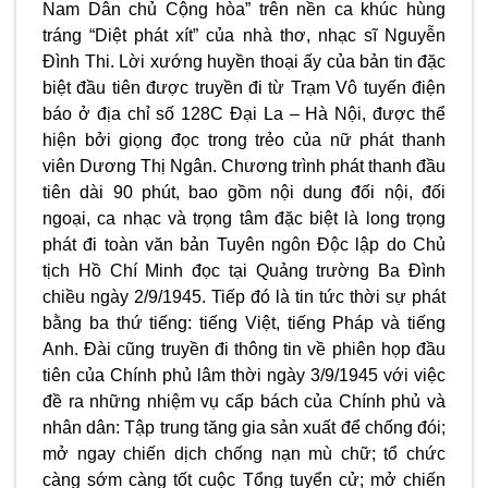
Nam Dân chủ Cộng hòa” trên nền ca khúc hùng
tráng “Diệt phát xít” của nhà thơ, nhạc sĩ Nguyễn
Đình Thi. Lời xướng huyền thoại ấy của bản tin đặc
biệt đầu tiên được truyền đi từ Trạm Vô tuyến điện
báo ở địa chỉ số 128C Đại La – Hà Nội, được thể
hiện bởi giọng đọc trong trẻo của nữ phát thanh
viên Dương Thị Ngân. Chương trình phát thanh đầu
tiên dài 90 phút, bao gồm nội dung đối nội, đối
ngoại, ca nhạc và trọng tâm đặc biệt là long trọng
phát đi toàn văn bản Tuyên ngôn Độc lập do Chủ
tịch Hồ Chí Minh đọc tại Quảng trường Ba Đình
chiều ngày 2/9/1945. Tiếp đó là tin tức thời sự phát
bằng ba thứ tiếng: tiếng Việt, tiếng Pháp và tiếng
Anh. Đài cũng truyền đi thông tin về phiên họp đầu
tiên của Chính phủ lâm thời ngày 3/9/1945 với việc
đề ra những nhiệm vụ cấp bách của Chính phủ và
nhân dân: Tập trung tăng gia sản xuất để chống đói;
mở ngay chiến dịch chống nạn mù chữ; tổ chức
càng sớm càng tốt cuộc Tổng tuyển cử; mở chiến