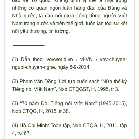
bảo vệ Tổ quốc; khẳng định vị thế là một trong
những cơ quan ngôn luận hàng đầu của Đảng và
Nhà nước, là cầu nối giữa cộng đồng người Việt
Nam trong nước và trên thế giới, luôn lan tỏa sự kết
nối yêu thương, tin tưởng.
——————-
(1) Dẫn theo: vovworld.vn › vi-VN › vov-chuyen-
nguoi-chuyen-nghe, ngày 6-9-2014
(2) Phạm Văn Đồng: Lời tựa cuốn sách “Nửa thế kỷ
Tiếng nói Việt Nam”, Nxb CTQGST, H, 1995, tr 3.
(3) “70 năm Đài Tiếng nói Việt Nam” (1945-2015),
Nxb CTQG, H, 2015, tr 38.
(4) Hồ Chí Minh: Toàn tập, Nxb CTQG, H, 2011, tập
4, tr.467.