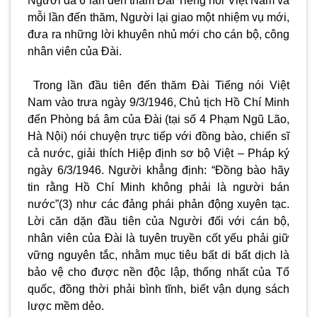
Người đã 6 lần đến thăm Đài Tiếng nói Việt Nam và
mỗi lần đến thăm, Người lại giao một nhiệm vụ mới,
đưa ra những lời khuyên nhủ mới cho cán bộ, công
nhân viên của Đài.
Trong lần đầu tiên đến thăm Đài
Tiếng nói Việt
Nam
vào trưa ngày 9/3/1946, Chủ tịch Hồ Chí Minh
đến Phòng bá âm của Đài (tại số 4 Phạm Ngũ Lão,
Hà Nội) nói chuyện trực tiếp với đồng bào, chiến sĩ
cả nước, giải thích Hiệp định sơ bộ Việt – Pháp ký
ngày 6/3/1946. Người khẳng định: “Đồng bào hãy
tin rằng Hồ Chí Minh không phải là người bán
nước”(3) như các đảng phái phản động xuyên tạc.
Lời căn dặn đầu tiên của Người đối với cán bộ,
nhân viên của Đài là tuyên truyền cốt yếu phải giữ
vững nguyên tắc, nhằm mục tiêu bất di bất dịch là
bảo vệ cho được nền độc lập, thống nhất của Tổ
quốc, đồng thời phải bình tĩnh, biết vận dụng sách
lược mềm dẻo.