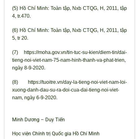
(5) Hồ Chí Minh: Toàn tập, Nxb CTQG, H, 2011, tập
4, tr.470.
(6) Hồ Chí Minh: Toàn tập, Nxb CTQG, H, 2011, tập
5, tr 20.
(7) https://moha.gov.vn/tin-tuc-su-kien/diem-tin/dai-
tieng-noi-viet-nam-75-nam-hinh-thanh-va-phat-trien,
ngày 8-9-2020.
(8) https://tuoitre.vn/day-la-tieng-noi-viet-nam-loi-
xuong-danh-dau-su-ra-doi-cua-dai-tieng-noi-viet-
nam, ngày 6-9-2020.
Minh Dương – Duy Tiến
Học viện Chính trị Quốc gia Hồ Chí Minh