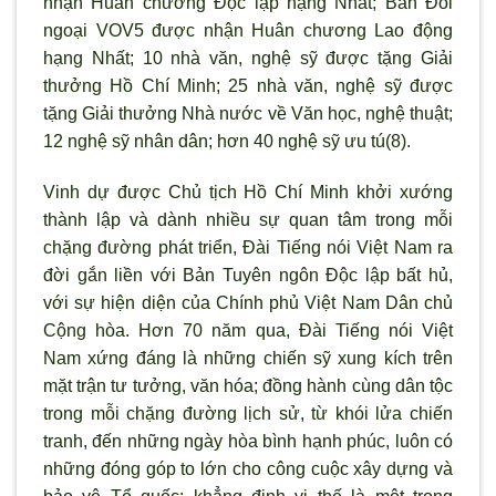
nhận Huân chương Độc lập hạng Nhất; Ban Đối
ngoại VOV5 được nhận Huân chương Lao động
hạng Nhất; 10 nhà văn, nghệ sỹ được tặng Giải
thưởng Hồ Chí Minh; 25 nhà văn, nghệ sỹ được
tặng Giải thưởng Nhà nước về Văn học, nghệ thuật;
12 nghệ sỹ nhân dân; hơn 40 nghệ sỹ ưu tú(8).
Vinh dự được Chủ tịch Hồ Chí Minh khởi xướng
thành lập và dành nhiều sự quan tâm trong mỗi
chặng đường phát triển, Đài Tiếng nói Việt Nam ra
đời gắn liền với Bản Tuyên ngôn Độc lập bất hủ,
với sự hiện diện của Chính phủ Việt Nam Dân chủ
Cộng hòa. Hơn 70 năm qua, Đài Tiếng nói Việt
Nam xứng đáng là những chiến sỹ xung kích trên
mặt trận tư tưởng, văn hóa; đồng hành cùng dân tộc
trong mỗi chặng đường lịch sử, từ khói lửa chiến
tranh, đến những ngày hòa bình hạnh phúc, luôn có
những đóng góp to lớn cho công cuộc xây dựng và