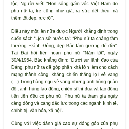
tộc, Người viết: “Non sông gấm vóc Việt Nam do
phụ nữ ta, trẻ cũng như già, ra sức dệt thêu mà
thêm tốt đẹp, rực rỡ”.
Điều này một lần nữa được Người khẳng định trong
cuốn sách “Lịch sử nước ta”: “Phụ nữ ta chẳng tầm
thường. Ðánh Ðông, dẹp Bắc làm gương để đời”.
Tại Đại hội liên hoan phụ nữ “Năm tốt”, ngày
30/4/1964, Bác khẳng định: “Dưới sự lãnh đạo của
Đảng, phụ nữ ta đã góp phần khá lớn làm cho cách
mạng thành công, kháng chiến thắng lợi vẻ vang
(…) Trong hàng ngũ vẻ vang những anh hùng quân
đội, anh hùng lao động, chiến sĩ thi đua và lao động
tiên tiến đều có phụ nữ. Phụ nữ ta tham gia ngày
càng đông và càng đắc lực trong các ngành kinh tế,
chính trị, văn hóa, xã hội”.
Cùng với việc đánh giá cao sự đóng góp của phụ