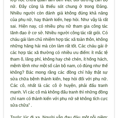
nữ. Đây cũng là thiếu sót chung ở trong Đảng.
Nhiều người còn đánh giá không đúng khả năng
của phụ nữ, hay thành kiến, hẹp hòi. Như vậy là rất
sai. Hiện nay, có nhiều phụ nữ tham gia công tác
lãnh đạo ở cơ sở. Nhiều người công tác rất giỏi. Có
cháu gái làm chủ nhiệm hợp tác xã toàn thôn, không
những hăng hái mà còn làm rất tốt. Các cháu gái ở
các hợp tác xã thường có nhiều ưu điểm: ít mắc tệ
tham ô, lãng phí, không hay chè chén, ít hống hách,
mệnh lệnh như một số cán bộ nam, có đúng như thế
không? Bác mong rằng các đồng chí hãy thật sự
sửa chữa bệnh thành kiến, hẹp hòi đối với phụ nữ.
Các cô, nhất là các cô ở huyện, phải đấu tranh
mạnh. Vì các cô mà không đấu tranh thì những đồng
chí nam có thành kiến với phụ nữ sẽ không tích cực
sửa chữa” .
Trước lúc đi xa, Người vẫn đau đáu một nỗi niềm: