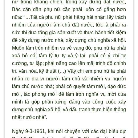
nữ trong kháng chiến, trong xây dựng đất nước,
Bác căn dặn phụ nữ cần phải luôn cố gắng hơn
nữa: “…Tất cả phụ nữ phải hăng hái nhận lấy trách
nhiệm của người làm chủ đất nước, tức là phải ra
sức thi đua tăng gia sản xuất và thực hành tiết kiệm
để xây dựng nước nhà, xây dựng chủ nghĩa xã hội.
Muốn làm tròn nhiệm vụ vẻ vang đó, phụ nữ ta phải
xoá bỏ cái tâm lý tự ty và ỷ lại; phải có ý chí tự
cường, tự lập; phải nâng cao lên mãi trình độ chính
trị, văn hóa, kỹ thuật (…) Vậy chị em phụ nữ ta phải
nhận rõ địa vị người làm chủ và nhiệm vụ người
làm chủ nước nhà; phải có quyết tâm mới, đạo đức
mới, tác phong mới để làm trọn nghĩa vụ mới của
mình là góp phần xứng đáng vào công cuộc xây
dựng chủ nghĩa xã hội và đấu tranh thực hiện thống
nhất nước nhà”.
Ngày 9-3-1961, khi nói chuyện với các đại biểu dự