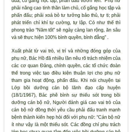
đua, cố gắng học tập, phấn đấu vươn lên: “Phụ nữ
phải nâng cao tinh thần làm chủ, cố gắng học tập và
phấn đấu; phải xoá bỏ tư tưởng bảo thủ, tự ti; phải
phát triển chí khí tự cường, tự lập. Có như thế thì
phong trào “Năm tốt” sẽ ngày càng lan rộng, ăn sâu
và sẽ thực hiện 100% bình quyền, bình đẳng” .
Xuất phát từ vai trò, vị trí và những đóng góp của
phụ nữ, Bác Hồ đã nhiều lần nêu rõ trách nhiệm của
các cơ quan Đảng, chính quyền, các tổ chức đoàn
thể trong việc tạo điều kiện thuận lợi cho phụ nữ
tham gia hoạt động, phấn đấu. Khi nói chuyện tại
Lớp bồi dưỡng cán bộ lãnh đạo cấp huyện
(18/1/1967), Bác phê bình sự thiếu sót trong bồi
dưỡng cán bộ nữ, Người đánh giá cao vai trò của
cán bộ nữ đồng thời yêu cầu phải đấu tranh mạnh
bệnh thành kiến hẹp hòi đối với phụ nữ: “Cán bộ nữ
ít như vậy là một thiếu sót. Các đồng chí phụ trách
lớp học chưa quan tâm đến việc bồi dưỡng cán bộ