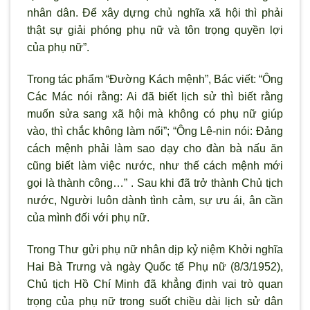
nhân dân. Để xây dựng chủ nghĩa xã hội thì phải
thật sự giải phóng phụ nữ và tôn trọng quyền lợi
của phụ nữ”.
Trong tác phẩm “Ðường Kách mệnh”, Bác viết: “Ông
Các Mác nói rằng: Ai đã biết lịch sử thì biết rằng
muốn sửa sang xã hội mà không có phụ nữ giúp
vào, thì chắc không làm nổi”; “Ông Lê-nin nói: Ðảng
cách mệnh phải làm sao dạy cho đàn bà nấu ăn
cũng biết làm việc nước, như thế cách mệnh mới
gọi là thành công…” . Sau khi đã trở thành Chủ tịch
nước, Người luôn dành tình cảm, sự ưu ái, ân cần
của mình đối với phụ nữ.
Trong Thư gửi phụ nữ nhân dịp kỷ niệm Khởi nghĩa
Hai Bà Trưng và ngày Quốc tế Phụ nữ (8/3/1952),
Chủ tịch Hồ Chí Minh đã khẳng định vai trò quan
trọng của phụ nữ trong suốt chiều dài lịch sử dân