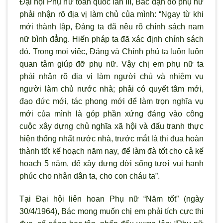
Đại hội Phụ nữ toàn quốc lần III, Bác dặn dò phụ nữ
phải nhận rõ địa vị làm chủ của mình: “Ngay từ khi
mới thành lập, Đảng ta đã nêu rõ chính sách nam
nữ bình đẳng. Hiến pháp ta đã xác định chính sách
đó. Trong mọi việc, Đảng và Chính phủ ta luôn luôn
quan tâm giúp đỡ phụ nữ. Vậy chị em phụ nữ ta
phải nhận rõ địa vị làm người chủ và nhiệm vụ
người làm chủ nước nhà; phải có quyết tâm mới,
đạo đức mới, tác phong mới để làm trọn nghĩa vụ
mới của mình là góp phần xứng đáng vào công
cuộc xây dựng chủ nghĩa xã hội và đấu tranh thực
hiện thống nhất nước nhà, trước mắt là thi đua hoàn
thành tốt kế hoạch năm nay, để làm đà tốt cho cả kế
hoạch 5 năm, để xây dựng đời sống tươi vui hạnh
phúc cho nhân dân ta, cho con cháu ta”.
Tại Đại hội liên hoan Phụ nữ “Năm tốt” (ngày
30/4/1964), Bác mong muốn chị em phải tích cực thi