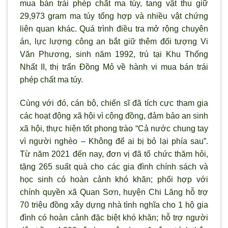
mua bán trái phép chất ma túy, tang vật thu giữ
29,973 gram ma túy tổng hợp và nhiều vật chứng
liên quan khác. Quá trình điều tra mở rộng chuyên
án, lực lượng công an bắt giữ thêm đối tượng Vi
Văn Phương, sinh năm 1992, trú tại Khu Thống
Nhất II, thị trấn Đồng Mỏ về hành vi mua bán trái
phép chất ma túy.
Cùng với đó, cán bộ, chiến sĩ đã tích cực tham gia
các hoạt động xã hội vì cộng đồng, đảm bảo an sinh
xã hội, thực hiện tốt phong trào “Cả nước chung tay
vì người nghèo – Không để ai bị bỏ lại phía sau”.
Từ năm 2021 đến nay, đơn vị đã tổ chức thăm hỏi,
tặng 265 suất quà cho các gia đình chính sách và
học sinh có hoàn cảnh khó khăn; phối hợp với
chính quyền xã Quan Sơn, huyện Chi Lăng hỗ trợ
70 triệu đồng xây dựng nhà tình nghĩa cho 1 hộ gia
đình có hoàn cảnh đặc biệt khó khăn; hỗ trợ người