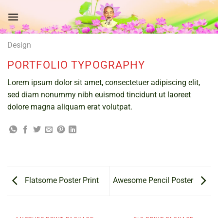
Chuyển
đến
nội
dung
Design
PORTFOLIO TYPOGRAPHY
Lorem ipsum dolor sit amet, consectetuer adipiscing elit,
sed diam nonummy nibh euismod tincidunt ut laoreet
dolore magna aliquam erat volutpat.
Flatsome Poster Print
Awesome Pencil Poster