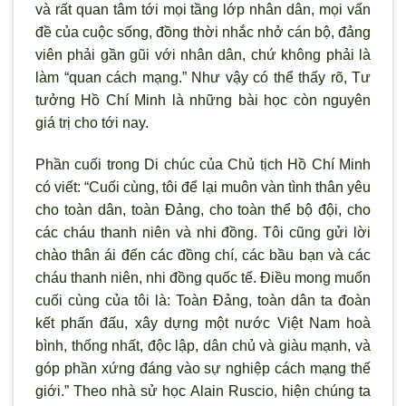
và rất quan tâm tới mọi tầng lớp nhân dân, mọi vấn
đề của cuộc sống, đồng thời nhắc nhở cán bộ, đảng
viên phải gần gũi với nhân dân, chứ không phải là
làm “quan cách mạng.” Như vậy có thể thấy rõ, Tư
tưởng Hồ Chí Minh là những bài học còn nguyên
giá trị cho tới nay.
Phần cuối trong Di chúc của Chủ tịch Hồ Chí Minh
có viết: “Cuối cùng, tôi để lại muôn vàn tình thân yêu
cho toàn dân, toàn Đảng, cho toàn thể bộ đội, cho
các cháu thanh niên và nhi đồng. Tôi cũng gửi lời
chào thân ái đến các đồng chí, các bầu bạn và các
cháu thanh niên, nhi đồng quốc tế. Điều mong muốn
cuối cùng của tôi là: Toàn Đảng, toàn dân ta đoàn
kết phấn đấu, xây dựng một nước Việt Nam hoà
bình, thống nhất, độc lập, dân chủ và giàu mạnh, và
góp phần xứng đáng vào sự nghiệp cách mạng thế
giới.” Theo nhà sử học Alain Ruscio, hiện chúng ta