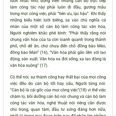
luôn nhắc nhở, động viên những cán bộ trực tiếp
làm công tác này phải luôn đi đầu, gương mẫu
trong mọi công việc, phải “tiên ưu, lạc hậu”. Khi thấy
những biểu hiện lười biếng, sa vào chủ nghĩa cá
nhân của một số cán bộ làm công tác văn hóa,
Người nghiêm khắc phê bình: “Phải thấy rằng nói
chung văn hóa của ta còn loanh quanh trong thành
phố, chỗ dễ ăn, chứ chưa đến chỗ đồng bào Mèo,
đồng bào Mán” (16), “Văn hóa phải gắn liền với lao
động, sản xuất. Văn hóa xa đời sống, xa lao động là
văn hóa suông” (17).
Có thể nói, sự thành công hay thất bại của mọi công
việc đều do cán bộ tốt hay xấu, Người từng nói:
“Cán bộ là cái gốc của mọi công việc”(18) vì thế việc
chăm lo, bồi dưỡng cán bộ nói chung và cán bộ làm
công tác văn hóa, nghệ thuật nói riêng cần được
chú trọng, quan tâm, đầu tư xứng đáng hơn nữa,
nhất là trong giai đoạn hiện nay để nhân lên những