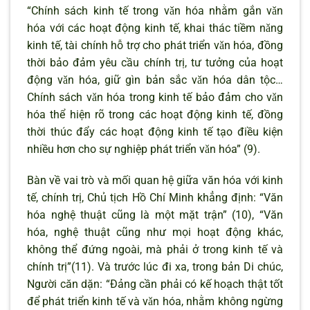
“Chính sách kinh tế trong vǎn hóa nhằm gắn vǎn
hóa với các hoạt động kinh tế, khai thác tiềm nǎng
kinh tế, tài chính hỗ trợ cho phát triển vǎn hóa, đồng
thời bảo đảm yêu cầu chính trị, tư tưởng của hoạt
động vǎn hóa, giữ gìn bản sắc vǎn hóa dân tộc…
Chính sách vǎn hóa trong kinh tế bảo đảm cho vǎn
hóa thể hiện rõ trong các hoạt động kinh tế, đồng
thời thúc đẩy các hoạt động kinh tế tạo điều kiện
nhiều hơn cho sự nghiệp phát triển vǎn hóa” (9).
Bàn về vai trò và mối quan hệ giữa văn hóa với kinh
tế, chính trị, Chủ tịch Hồ Chí Minh khẳng định: “Văn
hóa nghệ thuật cũng là một mặt trận” (10), “Văn
hóa, nghệ thuật cũng như mọi hoạt động khác,
không thể đứng ngoài, mà phải ở trong kinh tế và
chính trị”(11). Và trước lúc đi xa, trong bản Di chúc,
Người căn dặn: “Đảng cần phải có kế hoạch thật tốt
để phát triển kinh tế và vǎn hóa, nhằm không ngừng