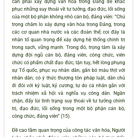
cần phải xây dựng văn hóa trong Đảng để khắc
phục những suy thoái về tư tưởng, đạo đức, lối sống
của một bộ phận không nhỏ cán bộ, đảng viên: “Chú
trọng chăm lo xây dựng văn hóa trong Đảng, trong
các cơ quan nhà nước và các đoàn thể; coi đây là
nhân tố quan trọng để xây dựng hệ thống chính trị
trong sạch, vững mạnh. Trong đó, trọng tâm là xây
dựng đội ngũ cán bộ, đảng viên, công chức, viên
chức có phẩm chất đạo đức, tận tuỵ, hết lòng phụng
sự Tổ quốc, phục vụ nhân dân, gắn bó máu thịt với
nhân dân; có ý thức thượng tôn pháp luật, dân chủ
đi đôi với kỷ luật, kỷ cương; tự do cá nhân gắn với
trách nhiệm xã hội và nghĩa vụ công dân. Ngăn
chặn, đẩy lùi tình trạng suy thoái về tư tưởng chính
trị, đạo đức, lối sống trong một bộ phận cán bộ,
công chức, đảng viên” (15).
Đề cao tầm quan trọng của công tác văn hóa, Người