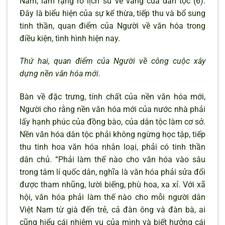
Nam, làm rạng rỡ lịch sử vẻ vang của dân tộc”(6).
Đây là biểu hiện của sự kế thừa, tiếp thu và bổ sung
tinh thần, quan điểm của Người về văn hóa trong
điều kiện, tình hình hiện nay.
Thứ hai, quan điểm của Người về công cuộc xây
dựng nền văn hóa mới.
Bàn về đặc trưng, tính chất của nền văn hóa mới,
Người cho rằng nền văn hóa mới của nước nhà phải
lấy hạnh phúc của đồng bào, của dân tộc làm cơ sở.
Nền văn hóa dân tộc phải không ngừng học tập, tiếp
thu tinh hoa văn hóa nhân loại, phải có tinh thần
dân chủ. “Phải làm thế nào cho văn hóa vào sâu
trong tâm lí quốc dân, nghĩa là văn hóa phải sửa đổi
được tham nhũng, lười biếng, phù hoa, xa xỉ. Với xã
hội, văn hóa phải làm thế nào cho mỗi người dân
Việt Nam từ già đến trẻ, cả đàn ông và đàn bà, ai
cũng hiểu cái nhiệm vụ của mình và biết hưởng cái