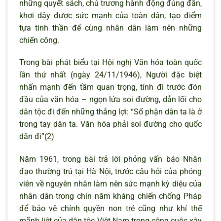
những quyết sách, chủ trương hành động đúng đắn,
khơi dậy được sức mạnh của toàn dân, tạo điểm
tựa tinh thần để cùng nhân dân làm nên những
chiến công.
Trong bài phát biểu tại Hội nghị Văn hóa toàn quốc
lần thứ nhất (ngày 24/11/1946), Người đặc biệt
nhấn mạnh đến tầm quan trọng, tính đi trước đón
đầu của văn hóa – ngọn lửa soi đường, dẫn lối cho
dân tộc đi đến những thắng lợi: “Số phận dân ta là ở
trong tay dân ta. Văn hóa phải soi đường cho quốc
dân đi”(2)
Năm 1961, trong bài trả lời phỏng vấn báo Nhân
đạo thường trú tại Hà Nội, trước câu hỏi của phóng
viên về nguyên nhân làm nên sức mạnh kỳ diệu của
nhân dân trong chín năm kháng chiến chống Pháp
để bảo vệ chính quyền non trẻ cũng như khí thế
mãnh liệt của dân tộc Việt Nam trong công cuộc xây