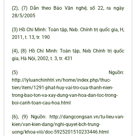
(2), (7) Dẫn theo Báo Văn nghệ, số 22, ra ngày
28/5/2005
(3) Hồ Chí Minh: Toàn tập, Nxb. Chính trị quốc gia, H,
2011, t. 13, tr. 190
(4), (8) Hồ Chí Minh: Toàn tập, Nxb Chính trị quốc
gia, Hà Nội, 2002, t. 3, tr. 431
(5) Nguồn:
http://lyluanchinhtri.vn/home/index.php/thuc-
tien/item/1291-phat-huy-vai-tro-cua-thanh-nien-
trong-bao-ton-va-xay-dung-van-hoa-dan-toc-trong-
boi-canh-toan-cau-hoa.html
(6), (9) Nguồn: http://dangcongsan.vn/tu-lieu-van-
kien/van-kien-dang/nghi-quyet-bch-trung-
uong/khoa-viii/doc-5925201510233446.html