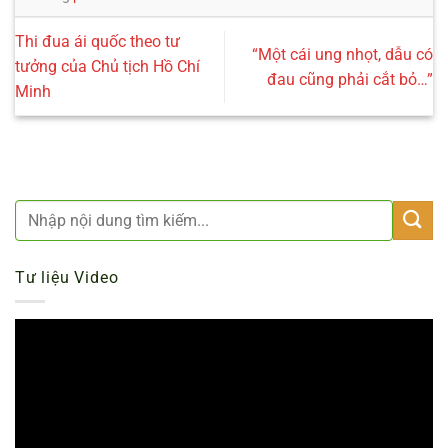
Thi đua ái quốc theo tư
“Một cái ung nhọt, dẫu có
tưởng của Chủ tịch Hồ Chí
đau cũng phải cắt bỏ…”
Minh
Tư liệu Video