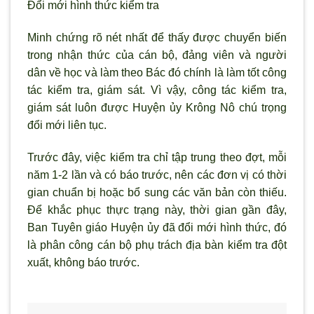
Ðổi mới hình thức kiểm tra
Minh chứng rõ nét nhất để thấy được chuyển biến
trong nhận thức của cán bộ, đảng viên và ng
ười
dân về học và làm theo Bác đó chính là làm tốt công
tác kiểm tra, giám sát. V
ì vậy, công tác kiểm tra,
giám sát luôn được Huyện ủy Krông Nô chú trọng
đổi mới liên tục.
Tr
ước đây, việc kiểm tra chỉ tập trung theo đợt, mỗi
năm 1-2 lần và có báo trước, nên các đơn vị có thời
gian chuẩn bị hoặc bổ sung các văn bản c
òn thiếu.
Để khắc phục thực trạng này, thời gian gần đây,
Ban Tuyên giáo Huyện ủy đã đổi mới hình thức, đó
là phân công cán bộ phụ trách địa bàn kiểm tra đột
xuất, không báo trước.