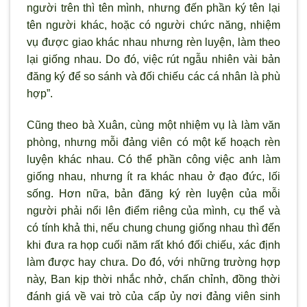
ng
ười trên th
ì tên mình, nh
ưng đến phần k
ý tên lại
tên ng
ười khác, hoặc có người chức năng, nhiệm
vụ được giao khác nhau nhưng rèn luyện, làm theo
lại giống nhau. Do đó, việc rút ngẫu nhiên vài bản
đăng k
ý để so sánh và đối chiếu các cá nhân là phù
hợp”.
Cũng theo bà Xuân, cùng một nhiệm vụ là làm văn
phòng, nh
ưng mỗi đảng viên có một kế hoạch rèn
luyện khác nhau. Có thể phần công việc anh làm
giống nhau, nhưng ít ra khác nhau ở đạo đức, lối
sống. Hơn nữa, bản đăng k
ý rèn luyện của mỗi
ng
ười phải nổi lên điểm riêng của m
ình, cụ thể và
có tính khả thi, nếu chung chung giống nhau thì đến
khi đưa ra họp cuối năm rất khó đối chiếu, xác định
làm được hay chưa. Do đó, với những trường hợp
này, Ban kịp thời nhắc nhở, chấn chỉnh, đồng thời
đánh giá về vai trò của cấp ủy n
ơi đảng viên sinh