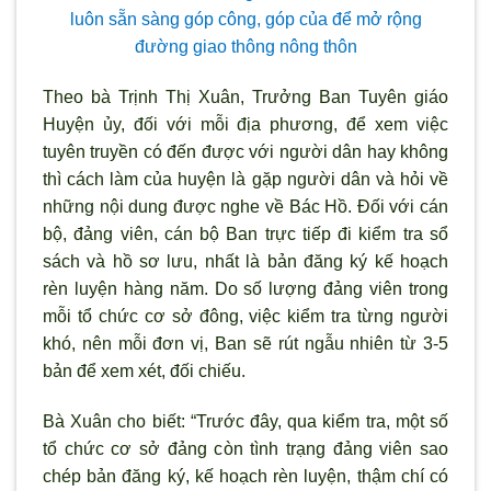
luôn sẵn sàng góp công, góp của để mở rộng
đường giao thông nông thôn
Theo bà Trịnh Thị Xuân, Tr
ưởng Ban Tuyên giáo
Huyện ủy, đối với mỗi địa phương, để xem việc
tuyên truyền có đến được với người dân hay không
th
ì cách làm của huyện là gặp ng
ười dân và hỏi về
những nội dung được nghe về Bác Hồ. Đối với cán
bộ, đảng viên, cán bộ Ban trực tiếp đi kiểm tra sổ
sách và hồ sơ lưu, nhất là bản đăng k
ý kế hoạch
rèn luyện hàng năm. Do số lượng đảng viên trong
mỗi tổ chức c
ơ sở đông, việc kiểm tra từng người
khó, nên mỗi đơn vị, Ban sẽ rút ngẫu nhiên từ 3-5
bản để xem xét, đối chiếu.
Bà Xuân cho biết: “Trước đây, qua kiểm tra, một số
tổ chức cơ sở đảng c
òn tình trạng đảng viên sao
chép bản đăng ký, kế hoạch rèn luyện, thậm chí có