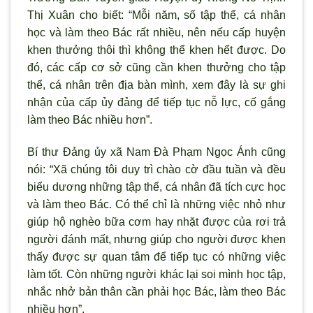
Thị Xuân cho biết: “Mỗi năm, số tập thể, cá nhân
học và làm theo Bác rất nhiều, nên nếu cấp huyện
khen th
ưởng thôi th
ì không thể khen hết được. Do
đó, các cấp cơ sở cũng cần khen thưởng cho tập
thể, cá nhân trên địa bàn mình, xem đây là sự ghi
nhận của cấp ủy đảng để tiếp tục nỗ lực, cố gắng
làm theo Bác nhiều h
ơn”.
Bí thư Đảng ủy x
ã Nam Đà Phạm Ngọc Ánh cũng
nói: “Xã chúng tôi duy trì chào cờ đầu tuần và đều
biểu dương những tập thể, cá nhân đã tích cực học
và làm theo Bác. Có thể chỉ là những việc nhỏ nh
ư
giúp hộ nghèo bữa cơm hay nhặt được của rơi trả
người đánh mất, nhưng giúp cho người được khen
thấy được sự quan tâm để tiếp tục có những việc
làm tốt. C
òn những ng
ười khác lại soi m
ình học tập,
nhắc nhở bản thân cần phải học Bác, làm theo Bác
nhiều h
ơn”.