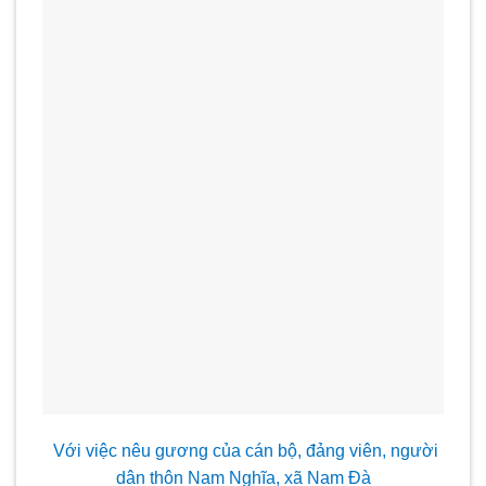
Với việc nêu g
ương của cán bộ, đảng viên, người
dân thôn Nam Nghĩa, x
ã Nam Đà