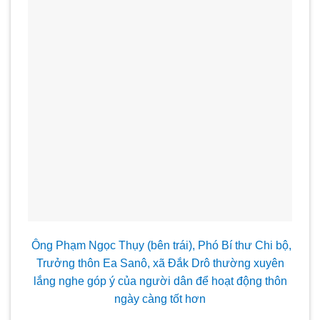
Ông Phạm Ngọc Thụy (bên trái), Phó Bí th
ư Chi bộ,
Trưởng thôn Ea Sanô, x
ã Ðắk Drô th
ường xuyên
lắng nghe góp
ý của ng
ười dân để hoạt động thôn
ngày càng tốt hơn