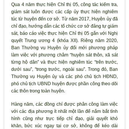
Qua 4 năm thực hiện Chỉ thị 05, công tác kiểm tra,
giám sát luôn được các cấp ủy thực hiện nghiêm
túc từ huyện đến cơ sở. Từ năm 2017, Huyện ủy đ
ã
chỉ đạo, hướng dẫn các tổ chức cơ sở đảng tự giám
sát, báo cáo việc thực hiện Chỉ thị 05 gắn với Nghị
quyết Trung ương 4 (khóa XII). Riêng năm 2020,
Ban Thường vụ Huyện ủy đổi mới phương pháp
làm việc với ph
ương châm “huyện sát thôn, x
ã sát
từng hộ dân” và thực hiện nghiêm túc “trên tr
ước,
dưới sau”, “trong trước, ngoài sau”. Trong đó, Ban
Thường vụ Huyện ủy và các phó chủ tịch HĐND,
phó chủ tịch UBND huyện được phần công theo d
õi
các thôn trong toàn huyện.
Hàng năm, các đồng chí được phân công làm việc
với các địa phương ít nhất một lần để nắm bắt tình
hình cũng nh
ư trực tiếp chỉ đạo, giải quyết khó
khăn, bức xúc ngay tại cơ sở, không để kéo dài