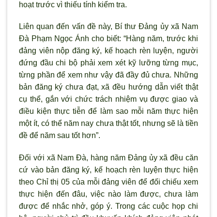
hoạt trước v
ì thiếu tính kiểm tra.
Liên quan đến vấn đề này, Bí th
ư Đảng ủy x
ã Nam
Đà Phạm Ngọc Ánh cho biết: “Hàng năm, trước khi
đảng viên nộp đăng ký, kế hoạch rèn luyện, ng
ười
đứng đầu chi bộ phải xem xét kỹ lưỡng từng mục,
từng phần để xem như vậy đ
ã đầy đủ chưa. Những
bản đăng ký chưa đạt, xã đều hướng dẫn viết thật
cụ thể, gắn với chức trách nhiệm vụ được giao và
điều kiện thực tiễn để làm sao mỗi năm thực hiện
một ít, có thể năm nay chưa thật tốt, nhưng sẽ là tiền
đề để năm sau tốt hơn”.
Đối với xã Nam Đà, hàng năm Đảng ủy xã đều căn
cứ vào bản đăng ký, kế hoạch rèn luyện thực hiện
theo Chỉ thị 05 của mỗi đảng viên để đối chiếu xem
thực hiện đến đâu, việc nào làm được, chưa làm
được để nhắc nhở, góp ý. Trong các cuộc họp chi