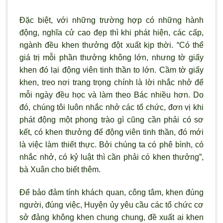
Đặc biệt, với những trường hợp có những hành
động, nghĩa cử cao đẹp th
ì khi phát hiện, các cấp,
ngành đều khen thưởng đột xuất kịp thời. “Có thể
giá trị mỗi phần thưởng không lớn, nhưng tờ giấy
khen đó lại động viên tinh thần to lớn. Cầm tờ giấy
khen, treo n
ơi trang trọng chính là lời nhắc nhở để
mỗi ngày đều học và làm theo Bác nhiều hơn. Do
đó, chúng tôi luôn nhắc nhở các tổ chức, đơn vị khi
phát động một phong trào g
ì cũng cần phải có s
ơ
kết, có khen thưởng để động viên tinh thần, đó mới
là việc làm thiết thực. Bởi chúng ta có phê b
ình, có
nhắc nhở, có kỷ luật thì cần phải có khen th
ưởng”,
bà Xuân cho biết thêm.
Để bảo đảm tính khách quan, công tâm, khen đúng
người, đúng việc, Huyện ủy yêu cầu các tổ chức cơ
sở đảng không khen chung chung, đề xuất ai khen