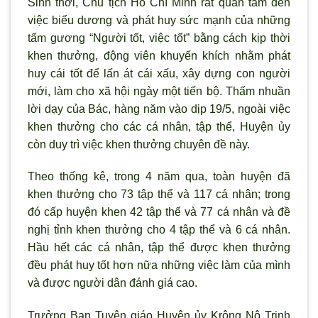
Sinh thời, Chủ tịch Hồ Chí Minh rất quan tâm đến
việc biểu dương và phát huy sức mạnh của những
tấm gương “Người tốt, việc tốt” bằng cách kịp thời
khen thưởng, động viên khuyến khích nhằm phát
huy cái tốt để lấn át cái xấu, xây dựng con người
mới, làm cho x
ã hội ngày một tiến bộ. Thấm nhuần
lời dạy của Bác, hàng năm vào dịp 19/5, ngoài việc
khen th
ưởng cho các cá nhân, tập thể, Huyện ủy
c
òn duy trì việc khen th
ưởng chuyên đề này.
Theo thống kê, trong 4 năm qua, toàn huyện đ
ã
khen th
ưởng cho 73 tập thể và 117 cá nhân; trong
đó cấp huyện khen 42 tập thể và 77 cá nhân và đề
nghị tỉnh khen thưởng cho 4 tập thể và 6 cá nhân.
Hầu hết các cá nhân, tập thể được khen thưởng
đều phát huy tốt hơn nữa những việc làm của m
ình
và được người dân đánh giá cao.
Trưởng Ban Tuyên giáo Huyện ủy Krông Nô Trịnh