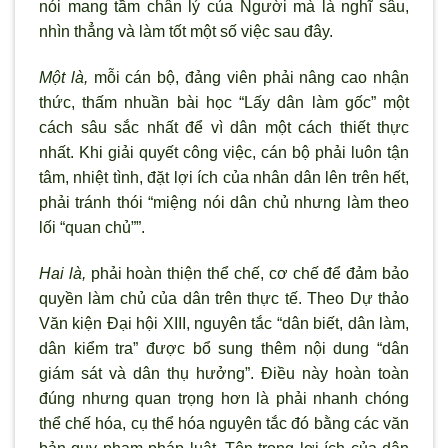
nói mang tầm chân l
ý của Ng
ười mà là nghĩ sâu,
nh
ìn thẳng và làm tốt một số việc sau đây.
Một là,
mỗi cán bộ, đảng viên phải nâng cao nhận
thức, thấm nhuần bài học “Lấy dân làm gốc” một
cách sâu sắc nhất để vì dân một cách thiết thực
nhất. Khi giải quyết công việc, cán bộ phải luôn tận
tâm, nhiệt tình, đặt lợi ích của nhân dân lên trên hết,
phải tránh thói “miệng nói dân chủ nh
ưng làm theo
lối “quan chủ””.
Hai là,
phải hoàn thiện thể chế, cơ chế để đảm bảo
quyền làm chủ của dân trên thực tế. Theo Dự thảo
Văn kiện Đại hội XIII, nguyên tắc “dân biết, dân làm,
dân kiểm tra” được bổ sung thêm nội dung “dân
giám sát và dân thụ hưởng”. Điều này hoàn toàn
đúng nhưng quan trọng hơn là phải nhanh chóng
thể chế hóa, cụ thể hóa nguyên tắc đó bằng các văn