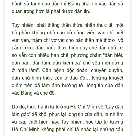
hành và lãnh đạo dân thì Đảng phải tin vào dân và
quan trọng h
ơn là phải được dân tin.
Tuy nhiên, phải thắng thắn thừa nhận thực tế, một
bộ phận không nhỏ cán bộ đảng viên vẫn chỉ biết
vun vén, thậm chí vơ vét cho bản thân mà thờ ơ, vô
cảm trước dân. Việc thực hiện quy chế dân chủ cơ
sơ vẫn c
òn nhiều hạn chế; ph
ương châm “dân biết,
dân bàn, dân làm, dân kiểm tra” chủ yếu mới dừng
ở “dân làm”. Căn bệnh độc đoán, chuyên quyền,
dân chủ h
ình thức còn ở đâu đó… Những khuyết
điểm trên đã làm ảnh h
ưởng tới l
òng tin của dân
vào Đảng và chế độ.
Do đó, thực hành t
ư tưởng Hồ Chí Minh về “Lấy dân
làm gốc” để khôi phục lại l
òng tin của dân, là nhiệm
vụ cấp thiết hiện nay. Tuy nhiên, học tập t
ư tưởng
Hồ Chí Minh không phải chỉ là nhắc lại những câu