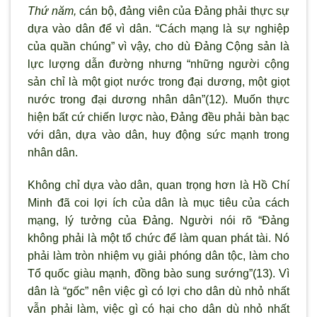
Thứ năm,
cán bộ, đảng viên của Đảng phải thực sự
dựa vào dân để vì dân. “Cách mạng là sự nghiệp
của quần chúng” vì vậy, cho dù Đảng Cộng sản là
lực l
ượng dẫn đường nhưng “những người cộng
sản chỉ là một giọt nước trong đại dương, một giọt
nước trong đại dương nhân dân”(12). Muốn thực
hiện bất cứ chiến lược nào, Đảng đều phải bàn bạc
với dân, dựa vào dân, huy động sức mạnh trong
nhân dân.
Không chỉ dựa vào dân, quan trọng hơn là Hồ Chí
Minh đ
ã coi lợi ích của dân là mục tiêu của cách
mạng, lý t
ưởng của Đảng. Người nói r
õ “Đảng
không phải là một tổ chức để làm quan phát tài. Nó
phải làm tròn nhiệm vụ giải phóng dân tộc, làm cho
Tổ quốc giàu mạnh, đồng bào sung s
ướng”(13). V
ì
dân là “gốc” nên việc gì có lợi cho dân dù nhỏ nhất
vẫn phải làm, việc gì có hại cho dân dù nhỏ nhất