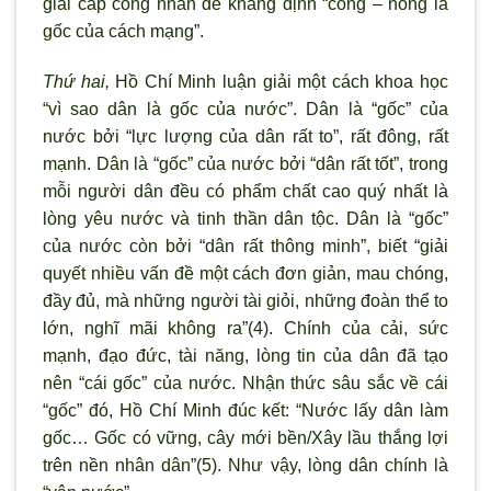
giai cấp công nhân để khẳng định “công – nông là
gốc của cách mạng”.
Thứ hai,
Hồ Chí Minh luận giải một cách khoa học
“v
ì sao dân là gốc của n
ước”. Dân là “gốc” của
nước bởi “lực lượng của dân rất to”, rất đông, rất
mạnh. Dân là “gốc” của nước bởi “dân rất tốt”, trong
mỗi người dân đều có phẩm chất cao qu
ý nhất là
lòng yêu n
ước và tinh thần dân tộc. Dân là “gốc”
của nước c
òn bởi “dân rất thông minh”, biết “giải
quyết nhiều vấn đề một cách đơn giản, mau chóng,
đầy đủ, mà những ng
ười tài giỏi, những đoàn thể to
lớn, nghĩ m
ãi không ra”(4). Chính của cải, sức
mạnh, đạo đức, tài năng, lòng tin của dân đã tạo
nên “cái gốc” của n
ước. Nhận thức sâu sắc về cái
“gốc” đó, Hồ Chí Minh đúc kết: “Nước lấy dân làm
gốc… Gốc có vững, cây mới bền/Xây lầu thắng lợi
trên nền nhân dân”(5). Như vậy, l
òng dân chính là