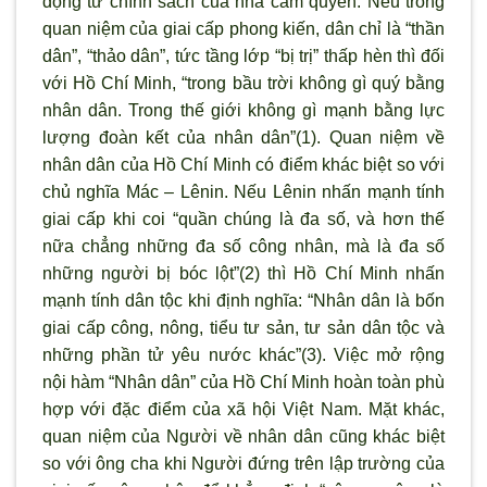
động từ chính sách của nhà cầm quyền. Nếu trong
quan niệm của giai cấp phong kiến, dân chỉ là “thần
dân”, “thảo dân”, tức tầng lớp “bị trị” thấp hèn thì đối
với Hồ Chí Minh, “trong bầu trời không gì quý bằng
nhân dân. Trong thế giới không gì mạnh bằng lực
l
ượng đoàn kết của nhân dân”(1). Quan niệm về
nhân dân của Hồ Chí Minh có điểm khác biệt so với
chủ nghĩa Mác – Lênin. Nếu Lênin nhấn mạnh tính
giai cấp khi coi “quần chúng là đa số, và hơn thế
nữa chẳng những đa số công nhân, mà là đa số
những người bị bóc lột”(2) th
ì Hồ Chí Minh nhấn
mạnh tính dân tộc khi định nghĩa: “Nhân dân là bốn
giai cấp công, nông, tiểu t
ư sản, tư sản dân tộc và
những phần tử yêu nước khác”(3). Việc mở rộng
nội hàm “Nhân dân” của Hồ Chí Minh hoàn toàn phù
hợp với đặc điểm của x
ã hội Việt Nam. Mặt khác,
quan niệm của Ng
ười về nhân dân cũng khác biệt
so với ông cha khi Người đứng trên lập trường của