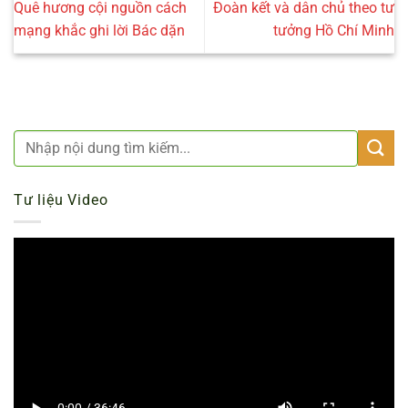
Quê hương cội nguồn cách
Đoàn kết và dân chủ theo tư
mạng khắc ghi lời Bác dặn
tưởng Hồ Chí Minh
Tư liệu Video