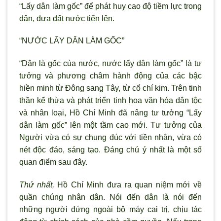
“Lấy dân làm gốc” để phát huy cao độ tiềm lực trong
dân, đưa đất nước tiến lên.
“N
ƯỚC LẤY DÂN LÀM GỐC”
“Dân là gốc của nước, nước lấy dân làm gốc” là tư
tưởng và phương châm hành động của các bậc
hiền minh từ Đông sang Tây, từ cổ chí kim. Trên tinh
thần kế thừa và phát triển tinh hoa văn hóa dân tộc
và nhân loại, Hồ Chí Minh đ
ã nâng t
ư tưởng “Lấy
dân làm gốc” lên một tầm cao mới. Tư tưởng của
Người vừa có sự chung đúc với tiền nhân, vừa có
nét độc đáo, sáng tạo. Đáng chú
ý nhất là một số
quan điểm sau đây.
Thứ nhất,
Hồ Chí Minh đưa ra quan niệm mới về
quần chúng nhân dân. Nói đến dân là nói đến
những người đứng ngoài bộ máy cai trị, chịu tác