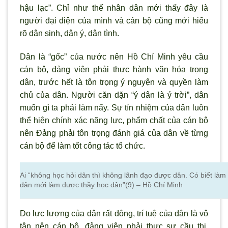
hậu lạc”. Chỉ như thế nhân dân mới thấy đây là
người đại diện của m
ình và cán bộ cũng mới hiểu
rõ dân sinh, dân ý, dân tình.
Dân là “gốc” của n
ước nên Hồ Chí Minh yêu cầu
cán bộ, đảng viên phải thực hành văn hóa trọng
dân, trước hết là tôn trọng
ý nguyện và quyền làm
chủ của dân. Ng
ười căn dặn “
ý dân là ý trời”, dân
muốn gì ta phải làm nấy. Sự tín nhiệm của dân luôn
thể hiện chính xác năng lực, phẩm chất của cán bộ
nên Đảng phải tôn trọng đánh giá của dân về từng
cán bộ để làm tốt công tác tổ chức.
Ai “không học hỏi dân thì không lãnh đạo được dân. Có biết làm 
dân mới làm được thầy học dân”(9) – Hồ Chí Minh
Do lực lượng của dân rất đông, trí tuệ của dân là vô
tận nên cán bộ, đảng viên phải thực sự cầu thị,