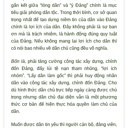
gắn kết giữa “l
òng dân” và “ý Đảng” chính là mục
tiêu giải phóng dân tộc. Trong thời bình, c
ơ sở quan
trọng nhất để tạo dựng niềm tin của dân vào Đảng
chính là lợi ích của dân. Đây không phải là sự ban
ơn mà là trách nhiệm, là hành động đúng quy luật
của Đảng. Nếu không mang lại lợi ích cho dân th
ì
có nói bao nhiêu về dân chủ cũng đều vô nghĩa.
Bốn là,
phải tăng cường công tác xây dựng, chỉnh
đốn Đảng, đẩy lùi tệ nạn tham nhũng, “lợi ích
nhóm”. “Lấy dân làm gốc” thì phải huy động nhân
dân vào công tác xây dựng, chỉnh đốn Đảng. Cho
dù hình thức dân chủ trực tiếp ngày càng được chú
trọng nhưng dân chủ đại diện vẫn là một ph
ương
thức cơ bản để hiện thực hóa quyền làm chủ của
dân.
Muốn được dân tin yêu th
ì ng
ười cán bộ, đảng viên,