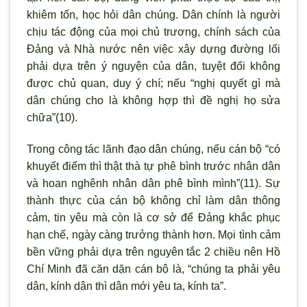
khiêm tốn, học hỏi dân chúng. Dân chính là ng
ười
chịu tác động của mọi chủ trương, chính sách của
Đảng và Nhà nước nên việc xây dựng đường lối
phải dựa trên
ý nguyện của dân, tuyệt đối không
được chủ quan, duy ý chí; nếu “nghị quyết gì mà
dân chúng cho là không hợp thì đề nghị họ sửa
chữa”(10).
Trong công tác lãnh đạo dân chúng, nếu cán bộ “có
khuyết điểm thì thật thà tự phê bình tr
ước nhân dân
và hoan nghênh nhân dân phê b
ình mình”(11). Sự
thành thực của cán bộ không chỉ làm dân thông
cảm, tin yêu mà còn là c
ơ sở để Đảng khắc phục
hạn chế, ngày càng trưởng thành hơn. Mọi t
ình cảm
bền vững phải dựa trên nguyên tắc 2 chiều nên Hồ
Chí Minh đã căn dặn cán bộ là, “chúng ta phải yêu
dân, kính dân thì dân mới yêu ta, kính ta”.