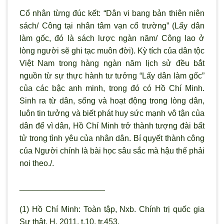
Cổ nhân từng đúc kết: “Dân vi bang bản thiên niên
sách/ Công tại nhân tâm vạn cổ tr
ường”
(Lấy dân
làm gốc, đó là sách lược ngàn năm/ Công lao ở
l
òng ng
ười sẽ ghi tạc muôn đời). Kỳ tích của dân tộc
Việt Nam trong hàng ngàn năm lịch sử đều bắt
nguồn từ sự thực hành tư tưởng “Lấy dân làm gốc”
của các bậc anh minh, trong đó có Hồ Chí Minh.
Sinh ra từ dân, sống và hoạt động trong l
òng dân,
luôn tin t
ưởng và biết phát huy sức mạnh vô tận của
dân để v
ì dân, Hồ Chí Minh trở thành t
ượng đài bất
tử trong t
ình yêu của nhân dân. Bí quyết thành công
của Ng
ười chính là bài học sâu sắc mà hậu thế phải
noi theo./.
___________________
(1) Hồ Chí Minh: Toàn tập, Nxb. Chính trị quốc gia
Sự thật, H, 2011, t.10, tr.453.