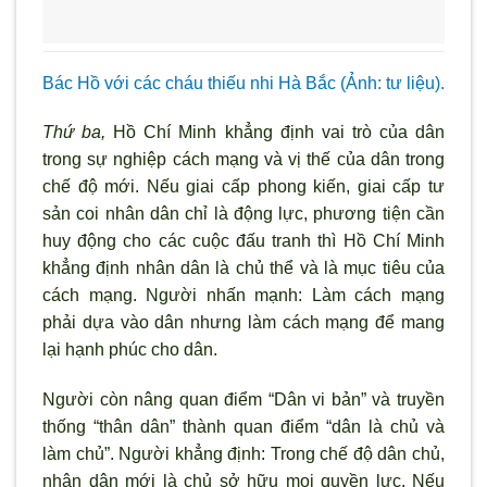
Bác Hồ với các cháu thiếu nhi Hà Bắc (Ảnh: tư liệu).
Thứ ba,
Hồ Chí Minh khẳng định vai tr
ò của dân
trong sự nghiệp cách mạng và vị thế của dân trong
chế độ mới. Nếu giai cấp phong kiến, giai cấp tư
sản coi nhân dân chỉ là động lực, phương tiện cần
huy động cho các cuộc đấu tranh thì Hồ Chí Minh
khẳng định nhân dân là chủ thể và là mục tiêu của
cách mạng. Ng
ười nhấn mạnh: Làm cách mạng
phải dựa vào dân nhưng làm cách mạng để mang
lại hạnh phúc cho dân.
Người c
òn nâng quan điểm “Dân vi bản” và truyền
thống “thân dân” thành quan điểm “dân là chủ và
làm chủ”. Ng
ười khẳng định: Trong chế độ dân chủ,
nhân dân mới là chủ sở hữu mọi quyền lực. Nếu