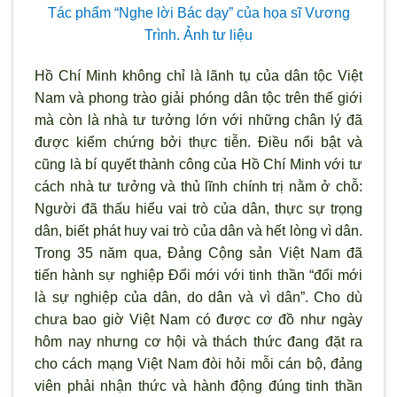
Tác phẩm “Nghe lời Bác dạy” của họa sĩ V
ương
Tr
ình. Ảnh tư liệu
Hồ Chí Minh không chỉ là lãnh tụ của dân tộc Việt
Nam và phong trào giải phóng dân tộc trên thế giới
mà còn là nhà t
ư tưởng lớn với những chân l
ý đã
được kiểm chứng bởi thực tiễn. Điều nổi bật và
cũng là bí quyết thành công của Hồ Chí Minh với t
ư
cách nhà tư tưởng và thủ lĩnh chính trị nằm ở chỗ:
Người đ
ã thấu hiểu vai trò của dân, thực sự trọng
dân, biết phát huy vai trò của dân và hết lòng vì dân.
Trong 35 năm qua, Đảng Cộng sản Việt Nam đã
tiến hành sự nghiệp Đổi mới với tinh thần “đổi mới
là sự nghiệp của dân, do dân và vì dân”. Cho dù
ch
ưa bao giờ Việt Nam có được cơ đồ như ngày
hôm nay nhưng cơ hội và thách thức đang đặt ra
cho cách mạng Việt Nam đ
òi hỏi mỗi cán bộ, đảng
viên phải nhận thức và hành động đúng tinh thần