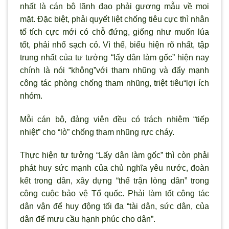
nhất là cán bộ l
ãnh đạo phải gương mẫu về mọi
mặt. Đặc biệt, phải quyết liệt chống tiêu cực thì nhân
tố tích cực mới có chỗ đứng, giống như muốn lúa
tốt, phải nhổ sạch cỏ. Vì thế, biểu hiện rõ nhất, tập
trung nhất của t
ư tưởng “lấy dân làm gốc” hiện nay
chính là nói “không”với tham nhũng và đẩy mạnh
công tác ph
òng chống tham nhũng, triệt tiêu“lợi ích
nhóm.
Mỗi cán bộ, đảng viên đều có trách nhiệm “tiếp
nhiệt” cho “lò” chống tham nhũng rực cháy.
Thực hiện t
ư tưởng “Lấy dân làm gốc” th
ì còn phải
phát huy sức mạnh của chủ nghĩa yêu n
ước, đoàn
kết trong dân, xây dựng “thế trận l
òng dân” trong
công cuộc bảo vệ Tổ quốc. Phải làm tốt công tác
dân vận để huy động tối đa “tài dân, sức dân, của
dân để mưu cầu hạnh phúc cho dân”.