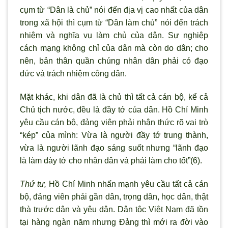
cụm từ “Dân là chủ” nói đến địa vị cao nhất của dân
trong x
ã hội thì cụm từ “Dân làm chủ” nói đến trách
nhiệm và nghĩa vụ làm chủ của dân. Sự nghiệp
cách mạng không chỉ của dân mà còn do dân; cho
nên, bản thân quần chúng nhân dân phải có đạo
đức và trách nhiệm công dân.
Mặt khác, khi dân đã là chủ thì tất cả cán bộ, kể cả
Chủ tịch n
ước, đều là đầy tớ của dân. Hồ Chí Minh
yêu cầu cán bộ, đảng viên phải nhận thức r
õ vai trò
“kép” của mình: Vừa là ng
ười đầy tớ trung thành,
vừa là người l
ãnh đạo sáng suốt nhưng “lãnh đạo
là làm đày tớ cho nhân dân và phải làm cho tốt”(6).
Thứ t
ư,
Hồ Chí Minh nhấn mạnh yêu cầu tất cả cán
bộ, đảng viên phải gần dân, trọng dân, học dân, thật
thà trước dân và yêu dân. Dân tộc Việt Nam đ
ã tồn
tại hàng ngàn năm nhưng Đảng thì mới ra đời vào