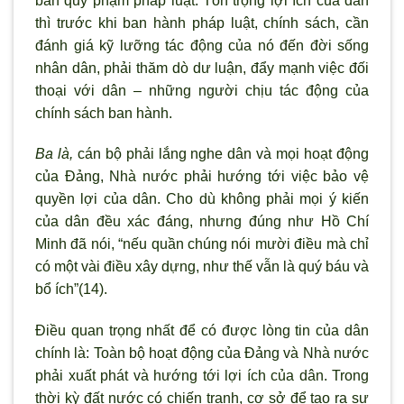
bản quy phạm pháp luật. Tôn trọng lợi ích của dân
th
ì tr
ước khi ban hành pháp luật, chính sách, cần
đánh giá kỹ lưỡng tác động của nó đến đời sống
nhân dân, phải thăm d
ò d
ư luận, đẩy mạnh việc đối
thoại với dân – những người chịu tác động của
chính sách ban hành.
Ba là,
cán bộ phải lắng nghe dân và mọi hoạt động
của Đảng, Nhà nước phải hướng tới việc bảo vệ
quyền lợi của dân. Cho dù không phải mọi
ý kiến
của dân đều xác đáng, nhưng đúng như Hồ Chí
Minh đã nói, “nếu quần chúng nói m
ười điều mà chỉ
có một vài điều xây dựng, như thế vẫn là qu
ý báu và
bổ ích”(14).
Điều quan trọng nhất để có được lòng tin của dân
chính là: Toàn bộ hoạt động của Đảng và Nhà n
ước
phải xuất phát và hướng tới lợi ích của dân. Trong
thời kỳ đất nước có chiến tranh, cơ sở để tạo ra sự