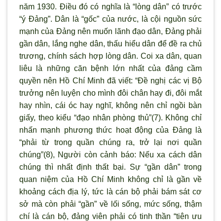
năm 1930. Điều đó có nghĩa là “lòng dân” có tr
ước
“
ý Đảng”. Dân là “gốc” của n
ước, là cội nguồn sức
mạnh của Đảng nên muốn l
ãnh đạo dân, Đảng phải
gần dân, lắng nghe dân, thấu hiểu dân để đề ra chủ
trương, chính sách hợp lòng dân. Coi xa dân, quan
liêu là những căn bệnh lớn nhất của đảng cầm
quyền nên Hồ Chí Minh đã viết: “Đề nghị các vị Bộ
trưởng nên luyện cho mình đôi chân hay đi, đôi mắt
hay nhìn, cái óc hay nghĩ, không nên chỉ ngồi bàn
giấy, theo kiểu “đạo nhân phòng thủ”(7). Không chỉ
nhấn mạnh ph
ương thức hoạt động của Đảng là
“phải từ trong quần chúng ra, trở lại nơi quần
chúng”(8), Người c
òn cảnh báo: Nếu xa cách dân
chúng thì nhất định thất bại. Sự “gần dân” trong
quan niệm của Hồ Chí Minh không chỉ là gần về
khoảng cách địa lý, tức là cán bộ phải bám sát c
ơ
sở mà c
òn phải “gần” về lối sống, mức sống, thậm
chí là cán bộ, đảng viên phải có tinh thần “tiên
ưu