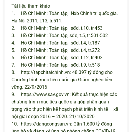
Tài liệu tham khảo
1.
Hồ Chí Minh: Toàn tập, Nxb Chính trị quốc gia,
Hà Nội 2011, t.13, tr.511.
2.
Hồ Chí Minh: Toàn tập, sđd, t.10, tr.453
3.
Hồ Chí Minh: Toàn tập, sđd, t.5, tr.501-502
4.
Hồ Chí Minh: Toàn tập, sđd, t.4, tr.187
5.
Hồ Chí Minh: Toàn tập, sđd, t.4, tr.272
6.
Hồ Chí Minh: Toàn tập, sđd, t.12, tr.402
7.
Hồ Chí Minh: Toàn tập, sđd, t.9, tr.518
8.
http://tapchitaichinh.vn: 48.397 tỷ đồng cho
Chương trình mục tiêu quốc gia Giảm nghèo bền
vững. 22/9/2016
9.
https://www.sav.gov.vn: Kết quả thực hiện các
chương trình mục tiêu quốc gia góp phần quan
trọng vào thực hiện kế hoạch phát triển kinh tế – xã
hội giai đoạn 2016 – 2020. 21/10/2020
10.
https://dangcongsan.vn: Gần 1.600 tỷ đồng
ủng hộ và đăng ký ủng hộ phòng chống COVID-19.