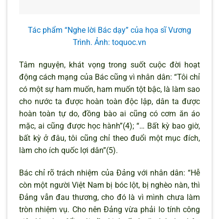
Tác phẩm “Nghe lời Bác dạy” của họa sĩ Vương
Trình. Ảnh: toquoc.vn
Tâm nguyện, khát vọng trong suốt cuộc đời hoạt
động cách mạng của Bác cũng vì nhân dân: “Tôi chỉ
có một sự ham muốn, ham muốn tột bậc, là làm sao
cho nước ta được hoàn toàn độc lập, dân ta được
hoàn toàn tự do, đồng bào ai cũng có cơm ăn áo
mặc, ai cũng được học hành”(4); “… Bất kỳ bao giờ,
bất kỳ ở đâu, tôi cũng chỉ theo đuổi một mục đích,
làm cho ích quốc lợi dân”(5).
Bác chỉ rõ trách nhiệm của Đảng với nhân dân: “Hễ
còn một người Việt Nam bị bóc lột, bị nghèo nàn, thì
Đảng vẫn đau thương, cho đó là vì mình chưa làm
tròn nhiệm vụ. Cho nên Đảng vừa phải lo tính công