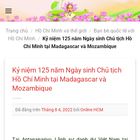
Chuyển
đến
nội
dung
Trang chủ
/
Hồ Chí Minh và thế giới
/
Bạn bè quốc tế với
Hồ Chí Minh
/
Kỷ niệm 125 năm Ngày sinh Chủ tịch Hồ
Chí Minh tại Madagascar và Mozambique
Kỷ niệm 125 năm Ngày sinh Chủ tịch
Hồ Chí Minh tại Madagascar và
Mozambique
Đã đăng trên
Tháng 8 4, 2022
bởi
Online HCM
Tại Antananarivo, Lãnh sự danh dự Việt Nam tại