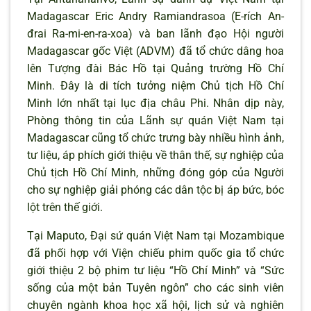
Madagascar Eric Andry Ramiandrasoa (E-rích An-
đrai Ra-mi-en-ra-xoa) và ban lãnh đạo Hội người
Madagascar gốc Việt (ADVM) đã tổ chức dâng hoa
lên Tượng đài Bác Hồ tại Quảng trường Hồ Chí
Minh. Đây là di tích tưởng niệm Chủ tịch Hồ Chí
Minh lớn nhất tại lục địa châu Phi. Nhân dịp này,
Phòng thông tin của Lãnh sự quán Việt Nam tại
Madagascar cũng tổ chức trưng bày nhiều hình ảnh,
tư liệu, áp phích giới thiệu về thân thế, sự nghiệp của
Chủ tịch Hồ Chí Minh, những đóng góp của Người
cho sự nghiệp giải phóng các dân tộc bị áp bức, bóc
lột trên thế giới.
Tại Maputo, Đại sứ quán Việt Nam tại Mozambique
đã phối hợp với Viện chiếu phim quốc gia tổ chức
giới thiệu 2 bộ phim tư liệu “Hồ Chí Minh” và “Sức
sống của một bản Tuyên ngôn” cho các sinh viên
chuyên ngành khoa học xã hội, lịch sử và nghiên