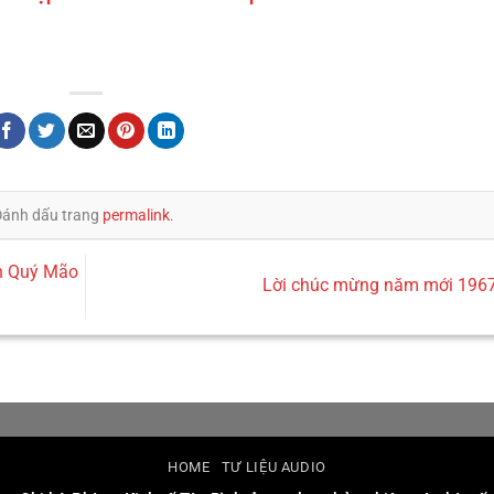
Đánh dấu trang
permalink
.
ân Quý Mão
Lời chúc mừng năm mới 196
HOME
TƯ LIỆU AUDIO