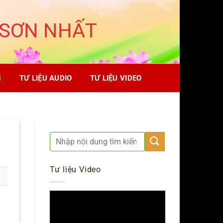
 SƠN NHẤT
H
TƯ LIỆU AUDIO
TƯ LIỆU VIDEO
Tư liệu Video