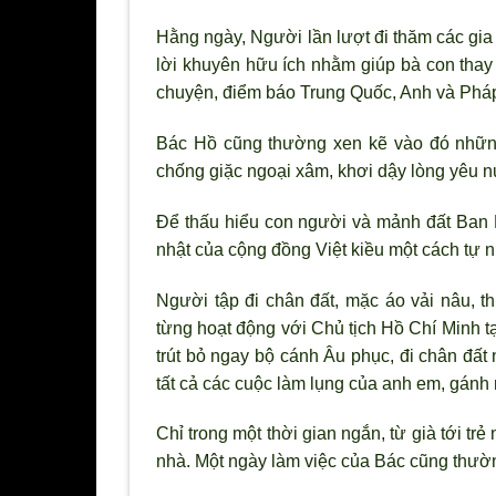
Hằng ngày, Ng
ười lần lượt đi thăm các gia
lời khuyên hữu ích nhằm giúp bà con thay 
chuyện, điểm báo Trung Quốc, Anh và Pháp 
Bác Hồ cũng thường xen kẽ vào đó những
chống giặc ngoại xâm, khơi dậy l
òng yêu n
Để thấu hiểu con người và mảnh đất Ban 
nhật của cộng đồng Việt kiều một cách tự n
Người tập đi chân đất, mặc áo vải nâu, 
từng hoạt động với Chủ tịch Hồ Chí Minh t
trút bỏ ngay bộ cánh Âu phục, đi chân đất
tất cả các cuộc làm lụng của anh em, gánh 
Chỉ trong một thời gian ngắn, từ già tới tr
nhà. Một ngày làm việc của Bác cũng thườ