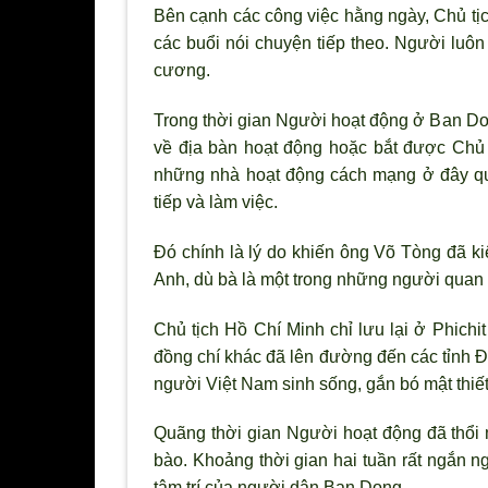
Bên cạnh các công việc hằng ngày, Chủ tị
các buổi nói chuyện tiếp theo. Người luôn
cương.
Trong thời gian Người hoạt động ở Ban Don
về địa bàn hoạt động hoặc bắt được Chủ 
những nhà hoạt động cách mạng ở đây quan
tiếp và làm việc.
Đó chính là l
ý do khiến ông Võ Tòng đã kiê
Anh, dù bà là một trong những ng
ười quan 
Chủ tịch Hồ Chí Minh chỉ lưu lại ở Phichi
đồng chí khác đ
ã lên đường đến các tỉnh Đ
người Việt Nam sinh sống, gắn bó mật thiế
Qu
ãng thời gian Ng
ười hoạt động đ
ã thổi
bào. Khoảng thời gian hai tuần rất ngắn 
tâm trí của người dân Ban Dong.