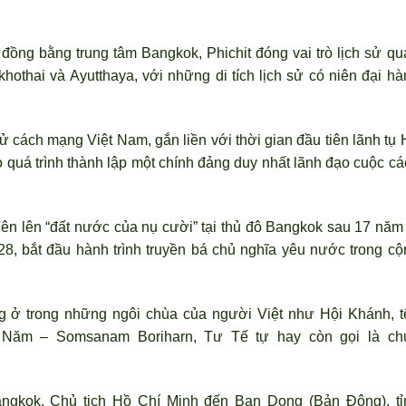
 đồng bằng trung tâm Bangkok, Phichit đóng vai tr
ò lịch sử qu
khothai và Ayutthaya, với những di tích lịch sử có niên đại hà
sử cách mạng Việt Nam, gắn liền với thời gian đầu tiên lãnh tụ
o quá trình thành lập một chính đảng duy nhất lãnh đạo cuộc cá
ên lên “đất nước của nụ cười” tại thủ đô Bangkok sau 17 năm 
, bắt đầu hành trình truyền bá chủ nghĩa yêu n
ước trong cộ
g ở trong những ngôi chùa của người Việt như Hội Khánh, t
g Năm – Somsanam Boriharn, Tư Tế tự hay c
òn gọi là ch
angkok, Chủ tịch Hồ Chí Minh đến Ban Dong (Bản Đông), tỉ