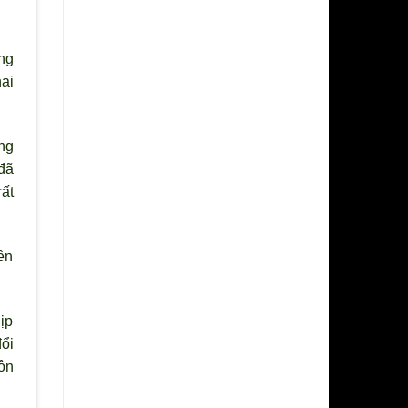
ng
ai
ng
 đã
ất
ền
dịp
ổi
tôn