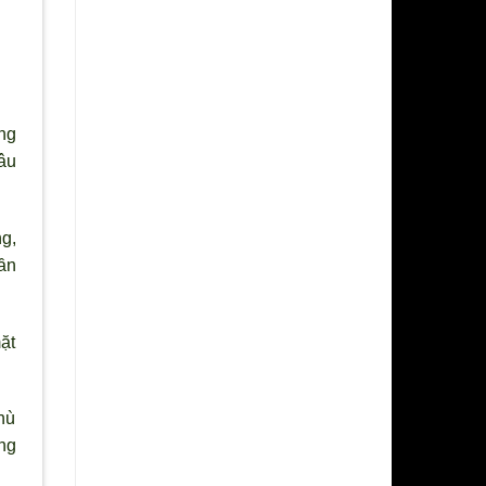
ng
âu
ng,
ần
ặt
hù
ảng