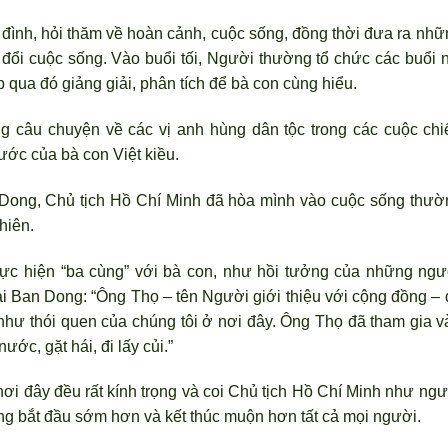
 đ
ình, hỏi thăm về hoàn cảnh, cuộc sống, đồng thời đưa ra nhữ
đổi cuộc sống. Vào buổi tối, Ng
ười thường tổ chức các buổi n
qua đó giảng giải, phân tích để bà con cùng hiểu.
 câu chuyện về các vị anh hùng dân tộc trong các cuộc chi
ước của bà con Việt kiều.
Dong, Chủ tịch Hồ Chí Minh đ
ã hòa mình vào cuộc sống th
ườ
hiên.
thực hiện “ba cùng” với bà con, như hồi tưởng của những ngư
ại Ban Dong: “Ông Thọ – tên Người giới thiệu với cộng đồng – 
 như thói quen của chúng tôi ở nơi đây. Ông Thọ đã tham gia v
n
ước, gặt hái, đi lấy củi.”
ẻ nơi đây đều rất kính trọng và coi Chủ tịch Hồ Chí Minh như ng
ng bắt đầu sớm hơn và kết thúc muộn hơn tất cả mọi người.