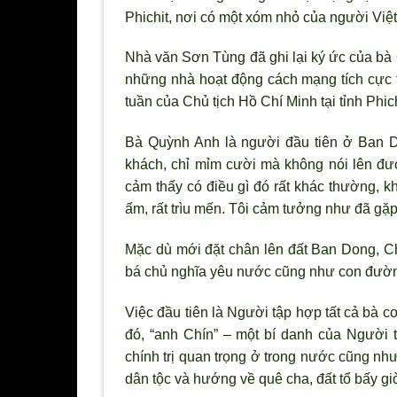
Phichit, nơi có một xóm nhỏ của người Việt
Nhà văn Sơn Tùng đã ghi lại ký ức của bà
những nhà hoạt động cách mạng tích cực t
tuần của Chủ tịch Hồ Chí Minh tại tỉnh Phich
Bà Quỳnh Anh là ng
ười đầu tiên ở Ban D
khách, chỉ mỉm c
ười mà không nói lên đư
cảm thấy có điều gì đó rất khác thường, kh
ấm, rất tr
ìu mến. Tôi cảm t
ưởng như đ
ã gặp
Mặc dù mới đặt chân lên đất Ban Dong, Chủ
bá chủ nghĩa yêu n
ước cũng như con đườn
Việc đầu tiên là Người tập hợp tất cả bà co
đó, “anh Chín” – một bí danh của Người 
chính trị quan trọng ở trong nước cũng như 
dân tộc và h
ướng về quê cha, đất tổ bấy gi