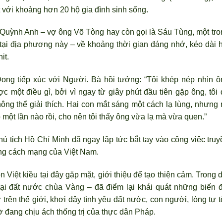
 với khoảng hơn 20 hộ gia đình sinh sống.
 Quỳnh Anh – vợ ông Võ Tòng hay còn gọi là Sáu Tùng, một tro
ại địa phương này – về khoảng thời gian đáng nhớ, kéo dài h
it.
ong tiếp xúc với Người. Bà hồi tưởng: “Tôi khép nép nh
ìn ô
ợc một điều g
ì, bởi vì ngay từ giây phút đầu tiên gặp ông, tôi
ông thể giải thích. Hai con mắt sáng một cách lạ lùng, nh
ưng r
 một lần nào rồi, cho nên tôi thấy ông vừa lạ mà vừa quen.”
 tịch Hồ Chí Minh đã ngay lập tức bắt tay vào công việc truy
g cách mạng của Việt Nam.
n Việt kiều tại đây gặp mặt, giới thiệu để tạo thiện cảm. Trong 
tại đất nước chùa Vàng – đ
ã điểm lại khái quát những biến đ
trên thế giới, kh
ơi dậy t
ình yêu đất nước, con người, lòng tự 
ờ đang chịu ách thống trị của thực dân Pháp.