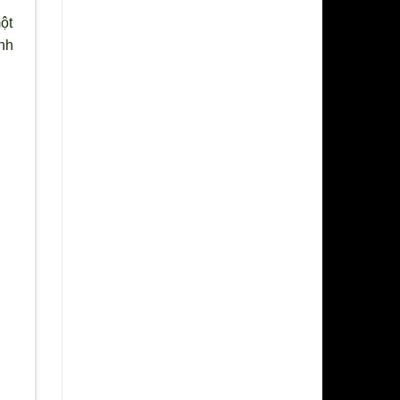
một
nh