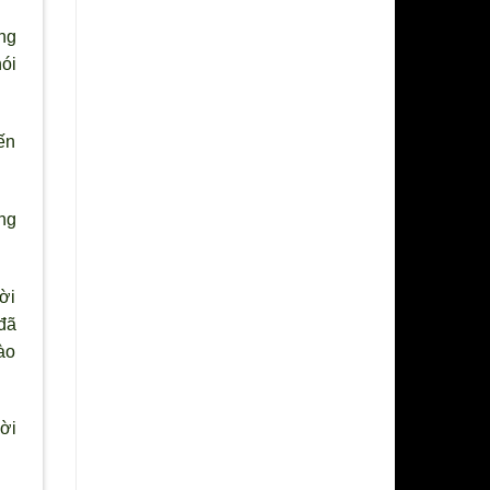
ng
ói
ến
ng
ời
đ
ã
ào
ười