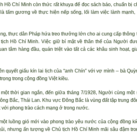
ch Hồ Chí Minh c
òn thức rất khuya để đọc sách báo, chuẩn bị c
 là tấm g
ương về thực hiện nếp sống, lối làm việc lành mạnh, 
g, thực dân Pháp hứa treo thưởng lớn cho ai cung cấp thông t
tịch Hồ Chí Minh. Việc giữ bí mật về thân thế của Người đư
 tâm hàng đầu, quán triệt vào tất cả các khâu sinh hoạt, gi
n quyết giấu kín lai lịch của “anh Chín” với vợ mình – bà Quỳ
trọng trong cộng đồng Việt kiều.
t một thời gian ngắn, đến giữa tháng 7/1928, Người cùng một 
ông Bắc, Thái Lan. Khu vực Đông Bắc là vùng đất tập trung đô
t với phong trào cách mạng ở trong n
ước.
 một luồng gió mới vào phong trào yêu n
ước của cộng đồng ki
ngủi, nhưng ấn tượng về Chủ tịch Hồ Chí Minh m
ãi sâu đậm tro