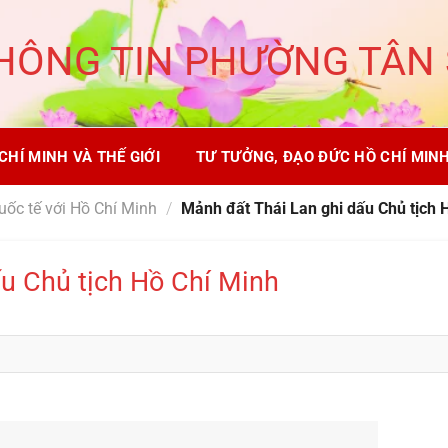
HÔNG TIN PHƯỜNG TÂN
CHÍ MINH VÀ THẾ GIỚI
TƯ TƯỞNG, ĐẠO ĐỨC HỒ CHÍ MIN
uốc tế với Hồ Chí Minh
/
Mảnh đất Thái Lan ghi dấu Chủ tịch 
u Chủ tịch Hồ Chí Minh