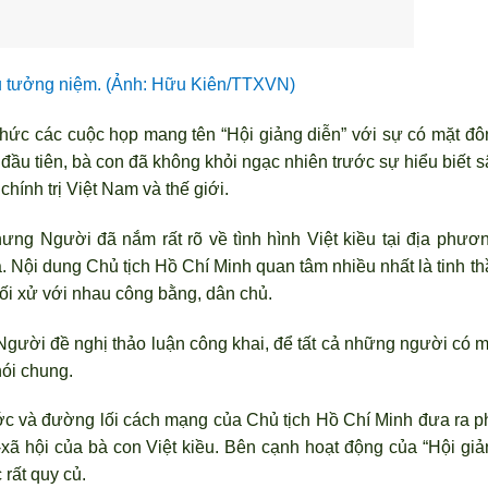
 t
ưởng niệm. (Ảnh: Hữu Kiên/TTXVN)
chức các cuộc họp mang tên “Hội giảng diễn” với sự có mặt đô
đầu tiên, bà con đã không khỏi ngạc nhiên tr
ước sự hiểu biết s
 chính trị Việt Nam và thế giới.
nhưng Người đ
ã nắm rất rõ về tình hình Việt kiều tại địa phươ
. Nội dung Chủ tịch Hồ Chí Minh quan tâm nhiều nhất là tinh th
ối xử với nhau công bằng, dân chủ.
Người đề nghị thảo luận công khai, để tất cả những người có m
nói chung.
c và đường lối cách mạng của Chủ tịch Hồ Chí Minh đưa ra p
ế-xã hội của bà con Việt kiều. Bên cạnh hoạt động của “Hội gi
 rất quy củ.