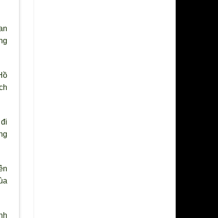
an
ng
 Hồ
ch
đi
ng
ên
ùa
nh