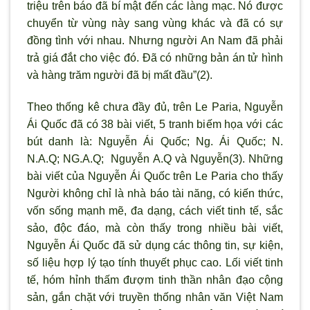
triệu trên báo đã bí mật đến các làng mạc. Nó được
chuyển từ vùng này sang vùng khác và đã có sự
đồng tình với nhau. Nhưng người An Nam đã phải
trả giá đắt cho việc đó. Ðã có những bản án tử hình
và hàng trăm người đã bị mất đầu”(2).
Theo thống kê chưa đầy đủ, trên Le Paria, Nguyễn
Ái Quốc đã có 38 bài viết, 5 tranh biếm họa với các
bút danh là: Nguyễn Ái Quốc; Ng. Ái Quốc; N.
N.A.Q; NG.A.Q; Nguyễn A.Q và Nguyễn(3). Những
bài viết của Nguyễn Ái Quốc trên Le Paria cho thấy
Người không chỉ là nhà báo tài năng, có kiến thức,
vốn sống mạnh mẽ, đa dạng, cách viết tinh tế, sắc
sảo, độc đáo, mà còn thấy trong nhiều bài viết,
Nguyễn Ái Quốc đã sử dụng các thông tin, sự kiện,
số liệu hợp lý tạo tính thuyết phục cao. Lối viết tinh
tế, hóm hỉnh thấm đượm tinh thần nhân đạo cộng
sản, gắn chặt với truyền thống nhân văn Việt Nam