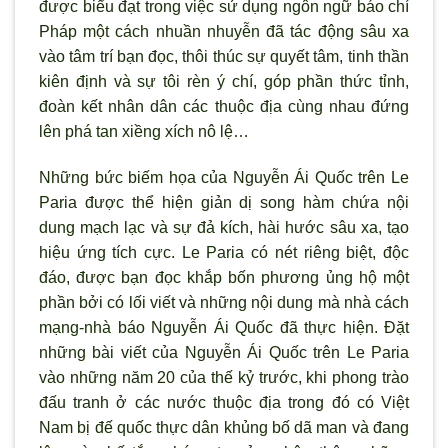
được biểu đạt trong việc sử dụng ngôn ngữ báo chí
Pháp một cách nhuần nhuyễn đã tác động sâu xa
vào tâm trí bạn đọc, thôi thúc sự quyết tâm, tinh thần
kiên định và sự tôi rèn ý chí, góp phần thức tỉnh,
đoàn kết nhân dân các thuộc địa cùng nhau đứng
lên phá tan xiềng xích nô lệ…
Những bức biếm họa của Nguyễn Ái Quốc trên Le
Paria được thể hiện giản dị song hàm chứa nội
dung mạch lạc và sự đả kích, hài hước sâu xa, tạo
hiệu ứng tích cực. Le Paria có nét riêng biệt, độc
đáo, được bạn đọc khắp bốn phương ủng hộ một
phần bởi có lối viết và những nội dung mà nhà cách
mạng-nhà báo Nguyễn Ái Quốc đã thực hiện. Ðặt
những bài viết của Nguyễn Ái Quốc trên Le Paria
vào những năm 20 của thế kỷ trước, khi phong trào
đấu tranh ở các nước thuộc địa trong đó có Việt
Nam bị đế quốc thực dân khủng bố dã man và đang