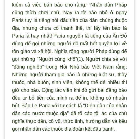
kiêm cả việc bán báo cho rằng: “Nhân dân Pháp
cũng thích chơi chữ. Nay ra tờ báo nhỏ ở ngay
Paris tuy là tiếng nói đầu tiên của dân chúng thuộc
địa, nhưng chưa có thanh thế, thì lấy tên báo là
Paria là hay nhất! Paria nguyên là tiếng của Ấn Ðộ
dùng để gọi những người đã mất hết quyền lợi về
tôn giáo và xã hội. Nghĩa rộng người Pháp dùng để
gọi những “Người cùng khổ”(1). Người chia sẻ với
“đồng nghiệp” trong Hội Nhà báo Việt Nam rằng:
Những người tham gia báo là những luật sư, thầy
thuốc, nhà buôn, sinh viên, không thể để nhiều thì
giờ cho báo. Cộng tác viên khi đó gửi bài đăng báo
đều tự bỏ tiền của mình ra để in, không có nhuận
bút. Báo Le Paria với tư cách là “Diễn đàn của nhân
dân các nước thuộc địa” đã tố cáo tội ác của chủ
nghĩa thực dân, cổ vũ, thức tỉnh, hướng dẫn và kêu
gọi nhân dân các thuộc địa đoàn kết đấu tranh.