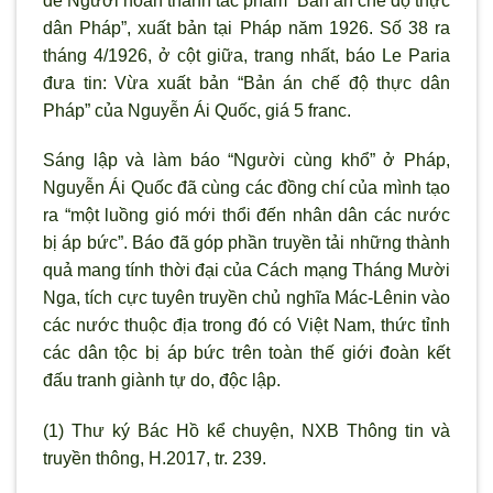
để Người hoàn thành tác phẩm “Bản án chế độ thực
dân Pháp”, xuất bản tại Pháp năm 1926. Số 38 ra
tháng 4/1926, ở cột giữa, trang nhất, báo Le Paria
đưa tin: Vừa xuất bản “Bản án chế độ thực dân
Pháp” của Nguyễn Ái Quốc, giá 5 franc.
Sáng lập và làm báo “Người cùng khổ” ở Pháp,
Nguyễn Ái Quốc đã cùng các đồng chí của mình tạo
ra “một luồng gió mới thổi đến nhân dân các nước
bị áp bức”. Báo đã góp phần truyền tải những thành
quả mang tính thời đại của Cách mạng Tháng Mười
Nga, tích cực tuyên truyền chủ nghĩa Mác-Lênin vào
các nước thuộc địa trong đó có Việt Nam, thức tỉnh
các dân tộc bị áp bức trên toàn thế giới đoàn kết
đấu tranh giành tự do, độc lập.
(1) Thư ký Bác Hồ kể chuyện, NXB Thông tin và
truyền thông, H.2017, tr. 239.