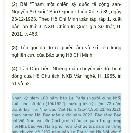
(2) Bài “Thăm một chiến sỹ quốc tế cộng sản-
Nguyễn Ái Quốc” Báo Ogoniok Liên Xô, số 39, ngày
23-12-1923. Theo Hồ Chí Minh toàn tập, tập 1, xuất
bản lần thứ 3, NXB Chính trị Quốc gia-Sự thật, H,
2011, tr. 463.
(3) Tên gọi đã được phiên âm và số liệu trong
nghiên cứu của Bảo tàng Hồ Chí Minh.
(4) Trần Dân Tiên: Những mẩu chuyện về đời hoạt
động của Hồ Chủ tịch, NXB Văn nghệ, H, 1955, tr.
51 và 52.
Nhân kỷ niệm 100 năm báo Le Paria (Người cùng khổ)
xuất bản số đầu (1/4/1922); hướng tới kỷ niệm 72 năm
thành lập Hội Nhà báo Việt Nam (21/4/1950-21/4/2022);
chào mừng Hội Báo toàn quốc năm 2022, Bảo tàng Báo
chí Việt Nam và Liên Chi hội nhà báo cơ quan Trung ương
Hội Nhà báo Việt Nam phối hợp tổ chức tọa đàm và trưng
bày chuyên đề “100 năm báo Le Paria” tại Hà Nội vào 9