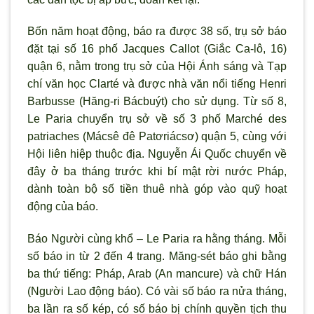
Bốn năm hoạt động, báo ra được 38 số, trụ sở báo
đặt tại số 16 phố Jacques Callot (Giắc Ca-lô, 16)
quận 6, nằm trong trụ sở của Hội Ánh sáng và Tạp
chí văn học Clarté và được nhà văn nổi tiếng Henri
Barbusse (Hăng-ri Bácbuýt) cho sử dụng. Từ số 8,
Le Paria chuyển trụ sở về số 3 phố Marché des
patriaches (Mácsê đê Patơriácsơ) quận 5, cùng với
Hội liên hiệp thuộc địa. Nguyễn Ái Quốc chuyển về
đây ở ba tháng trước khi bí mật rời nước Pháp,
dành toàn bộ số tiền thuê nhà góp vào quỹ hoạt
động của báo.
Báo Người cùng khổ – Le Paria ra hằng tháng. Mỗi
số báo in từ 2 đến 4 trang. Măng-sét báo ghi bằng
ba thứ tiếng: Pháp, Arab (An mancure) và chữ Hán
(Người Lao động báo). Có vài số báo ra nửa tháng,
ba lần ra số kép, có số báo bị chính quyền tịch thu