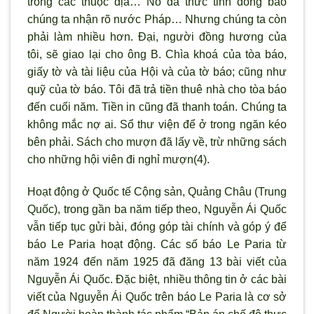
trong các thuộc địa… Nó đã thức tỉnh đồng bào
chúng ta nhận rõ nước Pháp… Nhưng chúng ta còn
phải làm nhiều hơn. Ðại, người đồng hương của
tôi, sẽ giao lại cho ông B. Chìa khoá của tòa báo,
giấy tờ và tài liệu của Hội và của tờ báo; cũng như
quỹ của tờ báo. Tôi đã trả tiền thuê nhà cho tòa báo
đến cuối năm. Tiền in cũng đã thanh toán. Chúng ta
không mắc nợ ai. Sổ thư viện để ở trong ngăn kéo
bên phải. Sách cho mượn đã lấy về, trừ những sách
cho những hội viên đi nghỉ mượn(4).
Hoạt động ở Quốc tế Cộng sản, Quảng Châu (Trung
Quốc), trong gần ba năm tiếp theo, Nguyễn Ái Quốc
vẫn tiếp tục gửi bài, đóng góp tài chính và góp ý để
báo Le Paria hoạt động. Các số báo Le Paria từ
năm 1924 đến năm 1925 đã đăng 13 bài viết của
Nguyễn Ái Quốc. Ðặc biệt, nhiều thông tin ở các bài
viết của Nguyễn Ái Quốc trên báo Le Paria là cơ sở