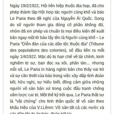
Ngày 19/2/1922, Hội liên hiệp thuộc địa họp, đã cho
phép thành lập Hội hợp tác người cùng khổ và báo
Le Paria theo đề nghị của Nguyễn Ái Quốc. Song
do số người tham gia đóng cổ phần không đủ,
nhóm đã xin phép và chuẩn bị mọi điều kiện để xuất
bản ngay một tờ báo lấy tên là Người cùng khổ – Le
Paria “Diễn đàn của các dân tộc thuộc địa” (Tribune
des populations des colonies), số đầu tiên ra mắt
ngày 1/4/1922. Mặc dù bị hạn chế về tài chính, kinh
nghiệm trị sự, bạn đọc xa xôi, phân tán… nhưng
mỗi số, Le Paria in hàng nghìn bản cho thấy vai trò
và sự cần thiết của báo trong việc xây đắp tình đoàn
kết, hữu nghị, sự hiểu biết, đồng cảm giữa những
người vô sản bản xứ trong cuộc đấu tranh chống
xâm lược cai trị. Một thế kỷ trôi qua, Le Paria thật sự
là “vật chứng” cho tinh thần quốc tế vô sản theo
khẩu hiệu của V.I.Lênin: Vô sản tất cả các nước và
các dân tộc bị áp bức, đoàn kết lại.