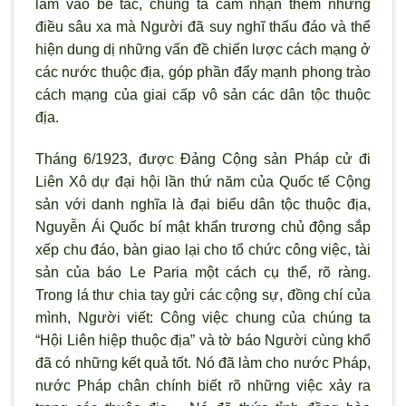
lâm vào bế tắc, chúng ta cảm nhận thêm những
điều sâu xa mà Người đã suy nghĩ thấu đáo và thể
hiện dung dị những vấn đề chiến lược cách mạng ở
các nước thuộc địa, góp phần đẩy mạnh phong trào
cách mạng của giai cấp vô sản các dân tộc thuộc
địa.
Tháng 6/1923, được Ðảng Cộng sản Pháp cử đi
Liên Xô dự đại hội lần thứ năm của Quốc tế Cộng
sản với danh nghĩa là đại biểu dân tộc thuộc địa,
Nguyễn Ái Quốc bí mật khẩn trương chủ động sắp
xếp chu đáo, bàn giao lại cho tổ chức công việc, tài
sản của báo Le Paria một cách cụ thể, rõ ràng.
Trong lá thư chia tay gửi các cộng sự, đồng chí của
mình, Người viết: Công việc chung của chúng ta
“Hội Liên hiệp thuộc địa” và tờ báo Người cùng khổ
đã có những kết quả tốt. Nó đã làm cho nước Pháp,
nước Pháp chân chính biết rõ những việc xảy ra