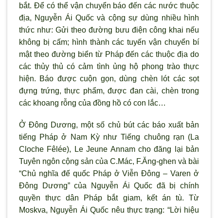
bắt. Ðể có thể vận chuyển báo đến các nước thuộc
địa, Nguyễn Ái Quốc và cộng sự dùng nhiều hình
thức như: Gửi theo đường bưu điện công khai nếu
không bị cấm; hình thành các tuyến vận chuyển bí
mật theo đường biển từ Pháp đến các thuộc địa do
các thủy thủ có cảm tình ủng hộ phong trào thực
hiện. Báo được cuộn gọn, dùng chèn lót các sọt
đựng trứng, thực phẩm, được đan cài, chèn trong
các khoang rỗng của đồng hồ có con lắc…
Ở Ðông Dương, một số chủ bút các báo xuất bản
tiếng Pháp ở Nam Kỳ như Tiếng chuông rạn (La
Cloche Fêlée), Le Jeune Annam cho đăng lại bản
Tuyên ngôn cộng sản của C.Mác, F.Ăng-ghen và bài
“Chủ nghĩa đế quốc Pháp ở Viễn Ðông – Varen ở
Ðông Dương” của Nguyễn Ái Quốc đã bị chính
quyền thực dân Pháp bắt giam, kết án tù. Từ
Moskva, Nguyễn Ái Quốc nêu thực trạng: “Lời hiệu