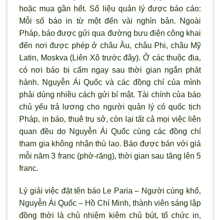
hoặc mua gần hết. Số liệu quản lý được báo cáo:
Mỗi số báo in từ một đến vài nghìn bản. Ngoài
Pháp, báo được gửi qua đường bưu điện công khai
đến nơi được phép ở châu Âu, châu Phi, châu Mỹ
Latin, Moskva (Liên Xô trước đây). Ở các thuộc địa,
có nơi báo bị cấm ngay sau thời gian ngắn phát
hành. Nguyễn Ái Quốc và các đồng chí của mình
phải dùng nhiều cách gửi bí mật. Tài chính của báo
chủ yếu trả lương cho người quản lý có quốc tịch
Pháp, in báo, thuê trụ sở, còn lại tất cả mọi việc liên
quan đều do Nguyễn Ái Quốc cùng các đồng chí
tham gia không nhận thù lao. Báo được bán với giá
mỗi năm 3 franc (phờ-răng), thời gian sau tăng lên 5
franc.
Lý giải việc đặt tên báo Le Paria – Người cùng khổ,
Nguyễn Ái Quốc – Hồ Chí Minh, thành viên sáng lập
đồng thời là chủ nhiệm kiêm chủ bút, tổ chức in,