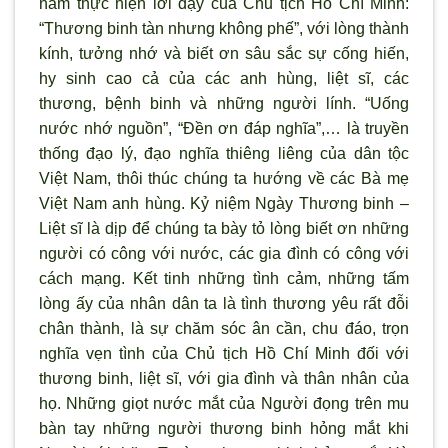
năm thực hiện lời dạy của Chủ tịch Hồ Chí Minh:
“Thương binh tàn nhưng không phế”, với lòng thành
kính, tưởng nhớ và biết ơn sâu sắc sự cống hiến,
hy sinh cao cả của các anh hùng, liệt sĩ, các
thương, bệnh binh và những người lính. “Uống
nước nhớ nguồn”, “Đền ơn đáp nghĩa”,… là truyền
thống đạo lý, đạo nghĩa thiêng liêng của dân tộc
Việt Nam, thôi thúc chúng ta hướng về các Bà mẹ
Việt Nam anh hùng. Kỷ niệm Ngày Thương binh –
Liệt sĩ là dịp để chúng ta bày tỏ lòng biết ơn những
người có công với nước, các gia đình có công với
cách mạng. Kết tinh những tình cảm, những tấm
lòng ấy của nhân dân ta là tình thương yêu rất đỗi
chân thành, là sự chăm sóc ân cần, chu đáo, trọn
nghĩa vẹn tình của Chủ tịch Hồ Chí Minh đối với
thương binh, liệt sĩ, với gia đình và thân nhân của
họ. Những giọt nước mắt của Người đọng trên mu
bàn tay những người thương binh hỏng mắt khi