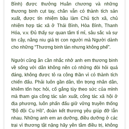
Bình) được thưởng Huân chương và những
thương binh cụt tay, chân vẫn có thành tích sản
xuất, được tín nhiệm bầu làm Chủ tịch xã, chủ
nhiệm hợp tác xã ở Thái Bình, Hòa Bình, Thanh
Hóa, v.v. Đủ thấy sự quan tâm tỉ mỉ, sâu sắc và sự
tin cậy, nâng niu giá trị con người mà Người dành
cho những “Thương binh tàn nhưng không phế”.
Người cũng ân cần nhắc nhở anh em thương binh
về sống với dân không nên có những đòi hỏi quá
đáng, không được tỏ ra công thần vì có thành tích
chiến đấu. Phải luôn gần dân, tôn trọng nhân dân,
khiêm tốn học hỏi, cố gắng tùy theo sức của mình
mà tham gia công tác sản xuất, công tác xã hội ở
địa phương, luôn phấn đấu giữ vững truyền thống
“Bộ đội Cụ Hồ”, đoàn kết thương yêu giúp đỡ lẫn
nhau. Những anh em an dưỡng, điều dưỡng ở các
trại vì thương tật nặng hãy yên tâm điều trị, không