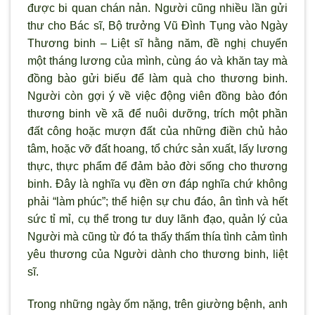
được bi quan chán nản. Người cũng nhiều lần gửi
thư cho Bác sĩ, Bộ trưởng Vũ Đình Tụng vào Ngày
Thương binh – Liệt sĩ hằng năm, đề nghị chuyển
một tháng lương của mình, cùng áo và khăn tay mà
đồng bào gửi biếu để làm quà cho thương binh.
Người còn gợi ý về việc động viên đồng bào đón
thương binh về xã để nuôi dưỡng, trích một phần
đất công hoặc mượn đất của những điền chủ hảo
tâm, hoặc vỡ đất hoang, tổ chức sản xuất, lấy lương
thực, thực phẩm để đảm bảo đời sống cho thương
binh. Đây là nghĩa vụ đền ơn đáp nghĩa chứ không
phải “làm phúc”; thể hiện sự chu đáo, ân tình và hết
sức tỉ mỉ, cụ thể trong tư duy lãnh đạo, quản lý của
Người mà cũng từ đó ta thấy thấm thía tình cảm tình
yêu thương của Người dành cho thương binh, liệt
sĩ.
Trong những ngày ốm nặng, trên giường bệnh, anh