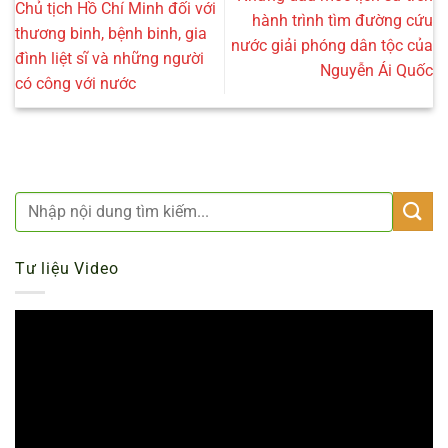
Chủ tịch Hồ Chí Minh đối với
hành trình tìm đường cứu
thương binh, bệnh binh, gia
nước giải phóng dân tộc của
đình liệt sĩ và những người
Nguyễn Ái Quốc
có công với nước
Tư liệu Video