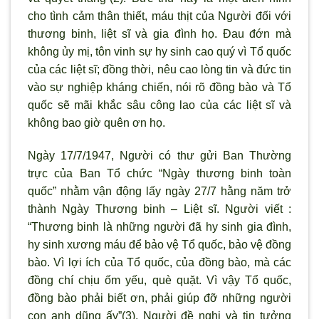
cho tình cảm thân thiết, máu thịt của Người đối với
thương binh, liệt sĩ và gia đình họ. Đau đớn mà
không ủy mị, tôn vinh sự hy sinh cao quý vì Tổ quốc
của các liệt sĩ; đồng thời, nêu cao lòng tin và đức tin
vào sự nghiệp kháng chiến, nói rõ đồng bào và Tổ
quốc sẽ mãi khắc sâu công lao của các liệt sĩ và
không bao giờ quên ơn họ.
Ngày 17/7/1947, Người có thư gửi Ban Thường
trực của Ban Tổ chức “Ngày thương binh toàn
quốc” nhằm vận động lấy ngày 27/7 hằng năm trở
thành Ngày Thương binh – Liệt sĩ. Người viết :
“Thương binh là những người đã hy sinh gia đình,
hy sinh xương máu để bảo vệ Tổ quốc, bảo vệ đồng
bào. Vì lợi ích của Tổ quốc, của đồng bào, mà các
đồng chí chịu ốm yếu, què quặt. Vì vậy Tổ quốc,
đồng bào phải biết ơn, phải giúp đỡ những người
con anh dũng ấy”(3). Người đề nghị và tin tưởng