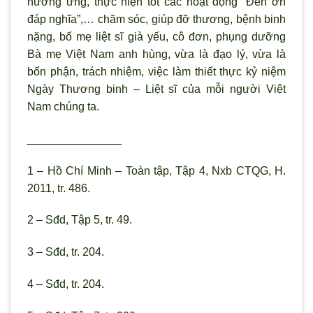
hưởng ứng, thực hiện tốt các hoạt động “Đền ơn
đáp nghĩa”,… chăm sóc, giúp đỡ thương, bệnh binh
nặng, bố mẹ liệt sĩ già yếu, cô đơn, phụng dưỡng
Bà mẹ Việt Nam anh hùng, vừa là đạo lý, vừa là
bổn phận, trách nhiệm, việc làm thiết thực kỷ niệm
Ngày Thương binh – Liệt sĩ của mỗi người Việt
Nam chúng ta.
_______________
1 – Hồ Chí Minh – Toàn tập, Tập 4, Nxb CTQG, H.
2011, tr. 486.
2 – Sđd, Tập 5, tr. 49.
3 – Sđd, tr. 204.
4 – Sđd, tr. 204.