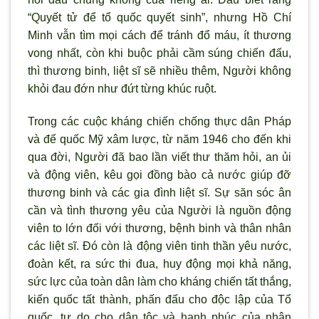
“Quyết tử để tổ quốc quyết sinh”, nhưng Hồ Chí
Minh vẫn tìm mọi cách để tránh đổ máu, ít thương
vong nhất, còn khi buộc phải cầm súng chiến đấu,
thì thương binh, liệt sĩ sẽ nhiều thêm, Người không
khỏi đau đớn như đứt từng khúc ruột.
Trong các cuộc kháng chiến chống thực dân Pháp
và đế quốc Mỹ xâm lược, từ năm 1946 cho đến khi
qua đời, Người đã bao lần viết thư thăm hỏi, an ủi
và động viên, kêu gọi đồng bào cả nước giúp đỡ
thương binh và các gia đình liệt sĩ. Sự săn sóc ân
cần và tình thương yêu của Người là nguồn động
viên to lớn đối với thương, bệnh binh và thân nhân
các liệt sĩ. Đó còn là động viên tinh thần yêu nước,
đoàn kết, ra sức thi đua, huy động mọi khả năng,
sức lực của toàn dân làm cho kháng chiến tất thắng,
kiến quốc tất thành, phấn đấu cho độc lập của Tổ
quốc, tự do cho dân tộc và hạnh phúc của nhân