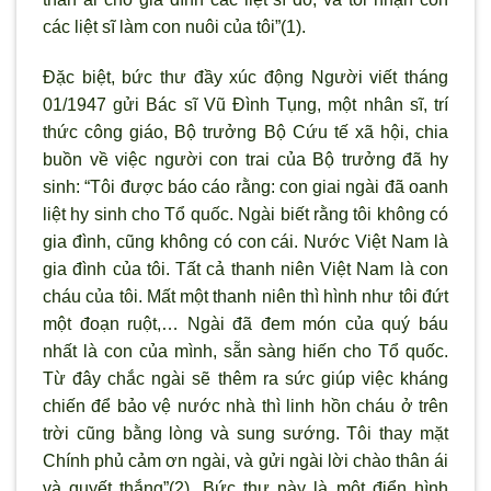
các liệt sĩ làm con nuôi của tôi”(1).
Đặc biệt, bức thư đầy xúc động Người viết tháng
01/1947 gửi Bác sĩ Vũ Đình Tụng, một nhân sĩ, trí
thức công giáo, Bộ trưởng Bộ Cứu tế xã hội, chia
buồn về việc người con trai của Bộ trưởng đã hy
sinh: “Tôi được báo cáo rằng: con giai ngài đã oanh
liệt hy sinh cho Tổ quốc. Ngài biết rằng tôi không có
gia đình, cũng không có con cái. Nước Việt Nam là
gia đình của tôi. Tất cả thanh niên Việt Nam là con
cháu của tôi. Mất một thanh niên thì hình như tôi đứt
một đoạn ruột,… Ngài đã đem món của quý báu
nhất là con của mình, sẵn sàng hiến cho Tổ quốc.
Từ đây chắc ngài sẽ thêm ra sức giúp việc kháng
chiến để bảo vệ nước nhà thì linh hồn cháu ở trên
trời cũng bằng lòng và sung sướng. Tôi thay mặt
Chính phủ cảm ơn ngài, và gửi ngài lời chào thân ái
và quyết thắng”(2). Bức thư này là một điển hình