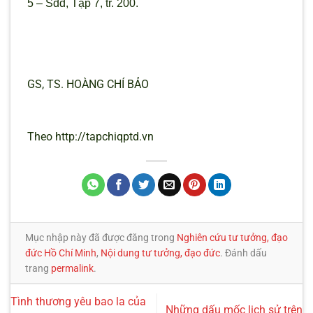
5 – Sđd, Tập 7, tr. 200.
GS, TS. HOÀNG CHÍ BẢO
Theo http://tapchiqptd.vn
Mục nhập này đã được đăng trong
Nghiên cứu tư tưởng, đạo
đức Hồ Chí Minh
,
Nội dung tư tưởng, đạo đức
. Đánh dấu
trang
permalink
.
Tình thương yêu bao la của
Những dấu mốc lịch sử trên