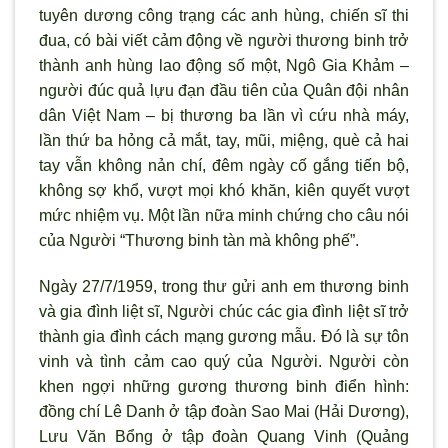
tuyên dương công trạng các anh hùng, chiến sĩ thi
đua, có bài viết cảm động về người thương binh trở
thành anh hùng lao động số một, Ngô Gia Khảm –
người đúc quả lựu đạn đầu tiên của Quân đội nhân
dân Việt Nam – bị thương ba lần vì cứu nhà máy,
lần thứ ba hỏng cả mắt, tay, mũi, miệng, què cả hai
tay vẫn không nản chí, đêm ngày cố gắng tiến bộ,
không sợ khổ, vượt mọi khó khăn, kiên quyết vượt
mức nhiệm vụ. Một lần nữa minh chứng cho câu nói
của Người “Thương binh tàn mà không phế”.
Ngày 27/7/1959, trong thư gửi anh em thương binh
và gia đình liệt sĩ, Người chúc các gia đình liệt sĩ trở
thành gia đình cách mạng gương mẫu. Đó là sự tôn
vinh và tình cảm cao quý của Người. Người còn
khen ngợi những gương thương binh điển hình:
đồng chí Lê Danh ở tập đoàn Sao Mai (Hải Dương),
Lưu Văn Bổng ở tập đoàn Quang Vinh (Quảng