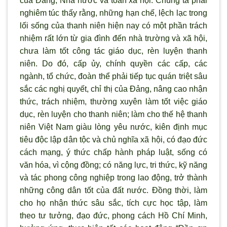
của Đảng, Nhà nước và toàn xã hội. Chúng ta phải
nghiêm túc thấy rằng, những hạn chế, lệch lạc trong
lối sống của thanh niên hiện nay có một phần trách
nhiệm rất lớn từ gia đình đến nhà trường và xã hội,
chưa làm tốt công tác giáo dục, rèn luyện thanh
niên. Do đó, cấp ủy, chính quyền các cấp, các
ngành, tổ chức, đoàn thể phải tiếp tục quán triệt sâu
sắc các nghị quyết, chỉ thị của Đảng, nâng cao nhận
thức, trách nhiệm, thường xuyên làm tốt việc giáo
dục, rèn luyện cho thanh niên; làm cho thế hệ thanh
niên Việt Nam giàu lòng yêu nước, kiên định mục
tiêu độc lập dân tộc và chủ nghĩa xã hội, có đạo đức
cách mạng, ý thức chấp hành pháp luật, sống có
văn hóa, vì cộng đồng; có năng lực, tri thức, kỹ năng
và tác phong công nghiệp trong lao động, trở thành
những công dân tốt của đất nước. Đồng thời, làm
cho họ nhận thức sâu sắc, tích cực học tập, làm
theo tư tưởng, đạo đức, phong cách Hồ Chí Minh,