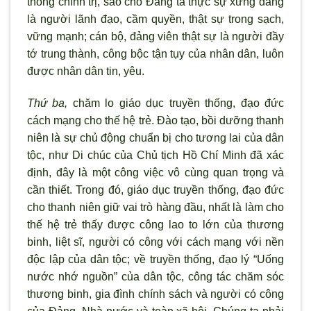
thống chính trị, sao cho Đảng ta thực sự xứng đáng
là người lãnh đạo, cầm quyền, thật sự trong sạch,
vững mạnh; cán bộ, đảng viên thật sự là người đầy
tớ trung thành, công bộc tận tụy của nhân dân, luôn
được nhân dân tin, yêu.
Thứ ba,
chăm lo giáo dục truyền thống, đạo đức
cách mạng cho thế hệ trẻ. Đào tạo, bồi dưỡng thanh
niên là sự chủ động chuẩn bị cho tương lai của dân
tộc, như Di chúc của Chủ tịch Hồ Chí Minh đã xác
định, đây là một công việc vô cùng quan trọng và
cần thiết. Trong đó, giáo dục truyền thống, đạo đức
cho thanh niên giữ vai trò hàng đầu, nhất là làm cho
thế hệ trẻ thấy được công lao to lớn của thương
binh, liệt sĩ, người có công với cách mạng với nền
độc lập của dân tộc; về truyền thống, đạo lý “Uống
nước nhớ nguồn” của dân tộc, công tác chăm sóc
thương binh, gia đình chính sách và người có công