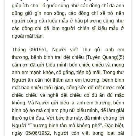
giúp ích cho Tổ quốc cũng như các đồng chí đã anh
dũng giữ gìn non sông, các đồng chí sẽ trở nên
người công dân kiểu mẫu ở hậu phương cũng như
các đồng chí đã làm người chiến sĩ kiểu mẫu ở
ngoài mặt trận.
Tháng 09/1951, Người viết Thư gửi anh em
thương, bệnh binh trại dệt chiếu (Tuyên Quang)(5)
cám ơn đã gửi biếu mình bốn chiếc chiếu và mong
anh em mạnh khỏe, cố gắng, tiến bộ mãi. Trong thư
Người ân cần hỏi thăm anh em thương, bệnh binh
mất bao nhiêu thời gian, công sức để dệt được một
chiếc chiếu và nghề dệt chiếu có đủ ăn đủ mặc
không. Và Người gửi biếu lại anh em thương, bệnh
binh bộ áo mà chị em phụ nữ biếu mình, để làm giải
thưởng thi đua. ­­­­­­­­Với bức thư này, đã minh chứng lời
Người “Thương binh tàn mà không phế”. Đặc biệt,
ngày 05/06/1952, Người còn viết trong loạt bài