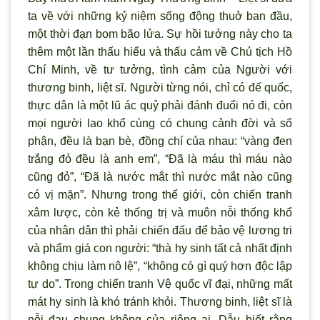
ta về với những kỷ niệm sống động thuở ban đầu,
một thời đạn bom bão lửa. Sự hồi tưởng này cho ta
thêm một lần thấu hiểu và thấu cảm về Chủ tịch Hồ
Chí Minh, về tư tưởng, tình cảm của Người với
thương binh, liệt sĩ. Người từng nói, chỉ có đế quốc,
thực dân là một lũ ác quỷ phải đánh đuổi nó đi, còn
mọi người lao khổ cùng có chung cảnh đời và số
phận, đều là bạn bè, đồng chí của nhau: “vàng đen
trắng đỏ đều là anh em”, “Đã là máu thì máu nào
cũng đỏ”, “Đã là nước mắt thì nước mắt nào cũng
có vị mặn”. Nhưng trong thế giới, còn chiến tranh
xâm lược, còn kẻ thống trị và muôn nỗi thống khổ
của nhân dân thì phải chiến đấu để bảo vệ lương tri
và phẩm giá con người: “thà hy sinh tất cả nhất định
không chịu làm nô lệ”, “không có gì quý hơn độc lập
tự do”. Trong chiến tranh Vệ quốc vĩ đại, những mất
mát hy sinh là khó tránh khỏi. Thương binh, liệt sĩ là
nỗi đau chung không của riêng ai. Dẫu biết rằng