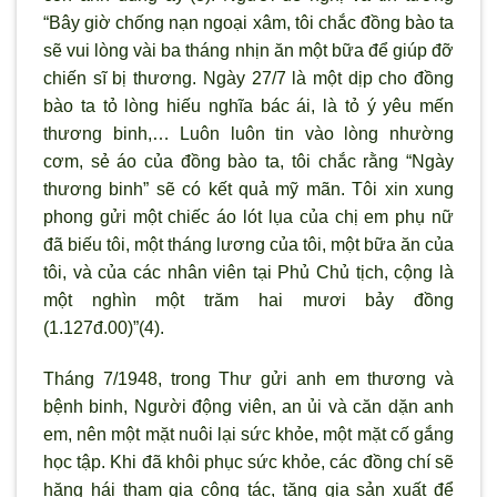
“Bây giờ chống nạn ngoại xâm, tôi chắc đồng bào ta
sẽ vui lòng vài ba tháng nhịn ăn một bữa để giúp đỡ
chiến sĩ bị thương. Ngày 27/7 là một dịp cho đồng
bào ta tỏ lòng hiếu nghĩa bác ái, là tỏ ý yêu mến
thương binh,… Luôn luôn tin vào lòng nhường
cơm, sẻ áo của đồng bào ta, tôi chắc rằng “Ngày
thương binh” sẽ có kết quả mỹ mãn. Tôi xin xung
phong gửi một chiếc áo lót lụa của chị em phụ nữ
đã biếu tôi, một tháng lương của tôi, một bữa ăn của
tôi, và của các nhân viên tại Phủ Chủ tịch, cộng là
một nghìn một trăm hai mươi bảy đồng
(1.127đ.00)”(4).
Tháng 7/1948, trong Thư gửi anh em thương và
bệnh binh, Người động viên, an ủi và căn dặn anh
em, nên một mặt nuôi lại sức khỏe, một mặt cố gắng
học tập. Khi đã khôi phục sức khỏe, các đồng chí sẽ
hăng hái tham gia công tác, tăng gia sản xuất để