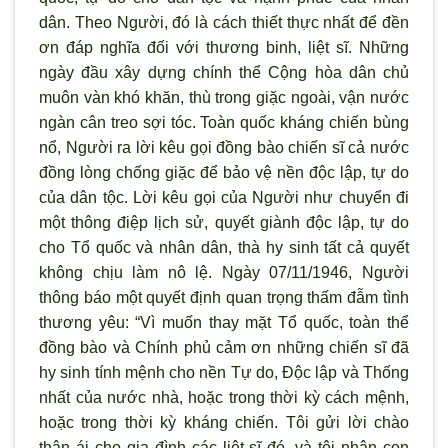
dân. Theo Người, đó là cách thiết thực nhất để đền
ơn đáp nghĩa đối với thương binh, liệt sĩ. Những
ngày đầu xây dựng chính thể Cộng hòa dân chủ
muôn vàn khó khăn, thù trong giặc ngoài, vận nước
ngàn cân treo sợi tóc. Toàn quốc kháng chiến bùng
nổ, Người ra lời kêu gọi đồng bào chiến sĩ cả nước
đồng lòng chống giặc để bảo vệ nền độc lập, tự do
của dân tộc. Lời kêu gọi của Người như chuyển đi
một thông điệp lịch sử, quyết giành độc lập, tự do
cho Tổ quốc và nhân dân, thà hy sinh tất cả quyết
không chịu làm nô lệ. Ngày 07/11/1946, Người
thông báo một quyết định quan trọng thấm đẫm tình
thương yêu: “Vì muốn thay mặt Tổ quốc, toàn thể
đồng bào và Chính phủ cảm ơn những chiến sĩ đã
hy sinh tính mệnh cho nền Tự do, Độc lập và Thống
nhất của nước nhà, hoặc trong thời kỳ cách mệnh,
hoặc trong thời kỳ kháng chiến. Tôi gửi lời chào
thân ái cho gia đình các liệt sĩ đó, và tôi nhận con