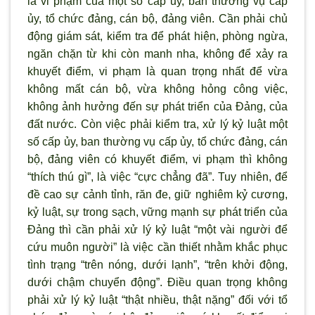
là vi phạm của một số cấp ủy, ban th
ường vụ cấp
ủy, tổ chức đảng, cán bộ, đảng viên. Cần phải chủ
động giám sát, kiểm tra để phát hiện, ph
òng ngừa,
ngăn chặn từ khi còn manh nha, không để xảy ra
khuyết điểm, vi phạm là quan trọng nhất để vừa
không mất cán bộ, vừa không hỏng công việc,
không ảnh hưởng đến sự phát triển của Đảng, của
đất nước. Còn việc phải kiểm tra, xử lý kỷ luật một
số cấp ủy, ban th
ường vụ cấp ủy, tổ chức đảng, cán
bộ, đảng viên có khuyết điểm, vi phạm th
ì không
“thích thú gì”, là việc “cực chẳng đã”. Tuy nhiên, để
đề cao sự cảnh tỉnh, răn đe, giữ nghiêm kỷ c
ương,
kỷ luật, sự trong sạch, vững mạnh sự phát triển của
Đảng th
ì cần phải xử lý kỷ luật “một vài ng
ười để
cứu muôn người” là việc cần thiết nhằm khắc phục
t
ình trạng “trên nóng, d
ưới lạnh”, “trên khởi động,
dưới chậm chuyển động”. Điều quan trọng không
phải xử l
ý kỷ luật “thật nhiều, thật nặng” đối với tổ