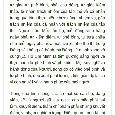
tự giác tự phê bình, phải chủ động, tự giác kiểm
thảo, tự nhận trách nhiệm của tập thể và cá nhân
trong quá trình thực hiện chức năng, nhiệm vụ, gắn
trách nhiệm của cá nhân với trách nhiệm của tập
thể. Người nói: “Mỗi cán bộ, mỗi đảng viên hằng
ngày phải tự kiểm điểm, tự phê bình, tự sửa chữa
nh
ư mỗi ngày phải rửa mặt. Được như thế th
ì trong
Đảng sẽ không có bệnh mà Đảng sẽ mạnh khỏe vô
cùng”(1). Hồ Chí Minh là tấm g
ương sáng ngời về
thực hành tự phê b
ình và phê bình. Mọi suy nghĩ và
hành động của Người, trong đó có việc phê bình và
tự phê bình, đều xuất phát từ mục tiêu giản dị: tất cả
vì con ng
ười và v
ì hạnh phúc của mọi ng
ười.
Trong quá tr
ình công tác, có một số cán bộ, đảng
viên, kể cả ng
ười giữ cương vị cao mắc phải sai
lầm, khuyết điểm, thậm chí phạm phải những khuyết
điểm, vi phạm nghiêm trọng. Điều quan trọng là khi