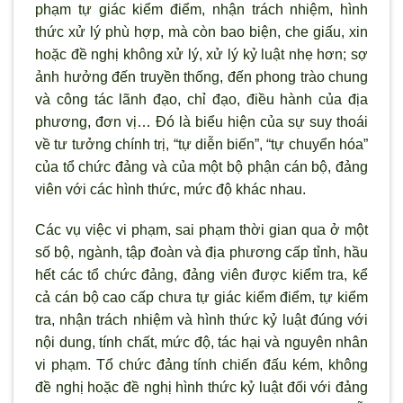
phạm tự giác kiểm điểm, nhận trách nhiệm, hình
thức xử lý phù hợp, mà còn bao biện, che giấu, xin
hoặc đề nghị không xử lý, xử lý kỷ luật nhẹ hơn; sợ
ảnh hưởng đến truyền thống, đến phong trào chung
và công tác lãnh đạo, chỉ đạo, điều hành của địa
phương, đơn vị… Đó là biểu hiện của sự suy thoái
về t
ư tưởng chính trị, “tự diễn biến”, “tự chuyển hóa”
của tổ chức đảng và của một bộ phận cán bộ, đảng
viên với các h
ình thức, mức độ khác nhau.
Các vụ việc vi phạm, sai phạm thời gian qua ở một
số bộ, ngành, tập đoàn và địa phương cấp tỉnh, hầu
hết các tổ chức đảng, đảng viên được kiểm tra, kể
cả cán bộ cao cấp chưa tự giác kiểm điểm, tự kiểm
tra, nhận trách nhiệm và hình thức kỷ luật đúng với
nội dung, tính chất, mức độ, tác hại và nguyên nhân
vi phạm. Tổ chức đảng tính chiến đấu kém, không
đề nghị hoặc đề nghị hình thức kỷ luật đối với đảng