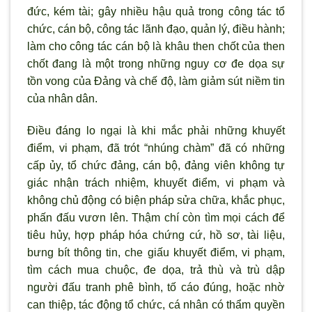
đức, kém tài; gây nhiều hậu quả trong công tác tổ
chức, cán bộ, công tác l
ãnh đạo, quản lý, điều hành;
làm cho công tác cán bộ là khâu then chốt của then
chốt đang là một trong những nguy c
ơ đe dọa sự
tồn vong của Đảng và chế độ, làm giảm sút niềm tin
của nhân dân.
Điều đáng lo ngại là khi mắc phải những khuyết
điểm, vi phạm, đ
ã trót “nhúng chàm” đã có những
cấp ủy, tổ chức đảng, cán bộ, đảng viên không tự
giác nhận trách nhiệm, khuyết điểm, vi phạm và
không chủ động có biện pháp sửa chữa, khắc phục,
phấn đấu vươn lên. Thậm chí còn tìm mọi cách để
tiêu hủy, hợp pháp hóa chứng cứ, hồ s
ơ, tài liệu,
bưng bít thông tin, che giấu khuyết điểm, vi phạm,
t
ìm cách mua chuộc, đe dọa, trả thù và trù dập
ng
ười đấu tranh phê b
ình, tố cáo đúng, hoặc nhờ
can thiệp, tác động tổ chức, cá nhân có thẩm quyền