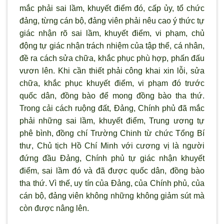
mắc phải sai lầm, khuyết điểm đó, cấp ủy, tổ chức
đảng, từng cán bộ, đảng viên phải nêu cao
ý thức tự
giác nhận rõ sai lầm, khuyết điểm, vi phạm, chủ
động tự giác nhận trách nhiệm của tập thể, cá nhân,
đề ra cách sửa chữa, khắc phục phù hợp, phấn đấu
vươn lên. Khi cần thiết phải công khai xin lỗi, sửa
chữa, khắc phục khuyết điểm, vi phạm đó trước
quốc dân, đồng bào để mong đồng bào tha thứ.
Trong cải cách ruộng đất, Đảng, Chính phủ đã mắc
phải những sai lầm, khuyết điểm, Trung ương tự
phê bình, đồng chí Trường Chinh từ chức Tổng Bí
thư, Chủ tịch Hồ Chí Minh với cương vị là ng
ười
đứng đầu Đảng, Chính phủ tự giác nhận khuyết
điểm, sai lầm đó và đ
ã được quốc dân, đồng bào
tha thứ. Vì thế, uy tín của Đảng, của Chính phủ, của
cán bộ, đảng viên không những không giảm sút mà
còn được nâng lên.