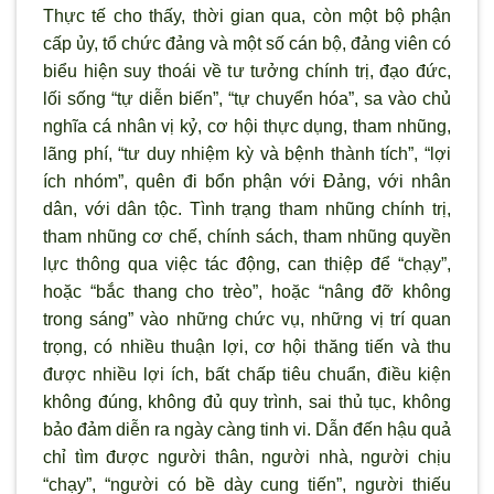
Thực tế cho thấy, thời gian qua, còn một bộ phận
cấp ủy, tổ chức đảng và một số cán bộ, đảng viên có
biểu hiện suy thoái về t
ư tưởng chính trị, đạo đức,
lối sống “tự diễn biến”, “tự chuyển hóa”, sa vào chủ
nghĩa cá nhân vị kỷ, cơ hội thực dụng, tham nhũng,
l
ãng phí, “t
ư duy nhiệm kỳ và bệnh thành tích”, “lợi
ích nhóm”, quên đi bổn phận với Đảng, với nhân
dân, với dân tộc. T
ình trạng tham nhũng chính trị,
tham nhũng c
ơ chế, chính sách, tham nhũng quyền
lực thông qua việc tác động, can thiệp để “chạy”,
hoặc “bắc thang cho trèo”, hoặc “nâng đỡ không
trong sáng” vào những chức vụ, những vị trí quan
trọng, có nhiều thuận lợi, cơ hội thăng tiến và thu
được nhiều lợi ích, bất chấp tiêu chuẩn, điều kiện
không đúng, không đủ quy tr
ình, sai thủ tục, không
bảo đảm diễn ra ngày càng tinh vi. Dẫn đến hậu quả
chỉ tìm được người thân, người nhà, ng
ười chịu
“chạy”, “người có bề dày cung tiến”, người thiếu