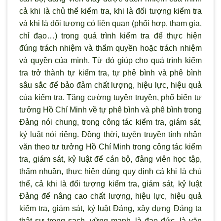
cả khi là chủ thể kiểm tra, khi là đối tượng kiểm tra
và khi là đối tượng có liên quan (phối hợp, tham gia,
chỉ đạo…) trong quá trình kiểm tra để thực hiện
đúng trách nhiệm và thẩm quyền hoặc trách nhiệm
và quyền của mình. Từ đó giúp cho quá trình kiểm
tra trở thành tự kiểm tra, tự phê bình và phê bình
sâu sắc để bảo đảm chất lượng, hiệu lực, hiệu quả
của kiểm tra. Tăng cường tuyên truyền, phổ biến t
ư
tưởng Hồ Chí Minh về tự phê b
ình và phê bình trong
Đảng nói chung, trong công tác kiểm tra, giám sát,
kỷ luật nói riêng. Đồng thời, tuyên truyền tính nhân
văn theo tư tưởng Hồ Chí Minh trong công tác kiểm
tra, giám sát, kỷ luật để cán bộ, đảng viên học tập,
thấm nhuần, thực hiện đúng quy định cả khi là chủ
thể, cả khi là đối tượng kiểm tra, giám sát, kỷ luật
Đảng để nâng cao chất lượng, hiệu lực, hiệu quả
kiểm tra, giám sát, kỷ luật Đảng, xây dựng Đảng ta
thật sự trong sạch, vững mạnh, là đạo đức, là văn