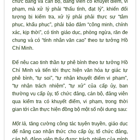
chức đảng và cán bộ, đảng viên có khuyết điểm, vi
phạm, mà xử lý phải “thấu tình, đạt lý”, khiến đối
tượng bị kiểm tra, xử lý phải phải thực sự “tâm
phục, khẩu phục”, phải bảo đảm “công minh, chính
xác, kịp thời”, có tính giáo dục, phòng ngừa, răn đe
chung và có “tính nhân văn cao” theo tư tưởng Hồ
Chí Minh.
Để nêu cao tinh thần tự phê bình theo t
ư tưởng Hồ
Chí Minh và tiến tới thực hiện văn hóa tự giác tự
phê b
ình, “tự soi”, “tự nhận khuyết điểm vi phạm”,
“tự nhận trách nhiệm”, “tự xử” của cấp ủy, ban
thường vụ cấp ủy, tổ chức đảng, cán bộ, đảng viên
qua kiểm tra có khuyết điểm, vi phạm, trong thời
gian tới cần thực hiện đồng bộ một số nội dung sau:
Một là,
tăng cường công tác tuyên truyền, giáo dục
để nâng cao nhận thức cho cấp ủy, tổ chức đảng,
cán bộ, đảng viên thấy được trách nhiệm của mình