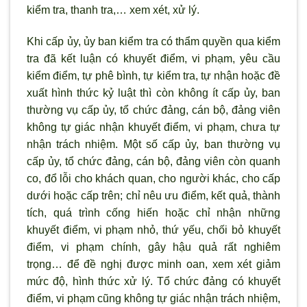
kiểm tra, thanh tra,… xem xét, xử lý.
Khi cấp ủy, ủy ban kiểm tra có thẩm quyền qua kiểm
tra đã kết luận có khuyết điểm, vi phạm, yêu cầu
kiểm điểm, tự phê bình, tự kiểm tra, tự nhận hoặc đề
xuất hình thức kỷ luật thì còn không ít cấp ủy, ban
th
ường vụ cấp ủy, tổ chức đảng, cán bộ, đảng viên
không tự giác nhận khuyết điểm, vi phạm, chưa tự
nhận trách nhiệm. Một số cấp ủy, ban thường vụ
cấp ủy, tổ chức đảng, cán bộ, đảng viên c
òn quanh
co, đổ lỗi cho khách quan, cho người khác, cho cấp
dưới hoặc cấp trên; chỉ nêu
ưu điểm, kết quả, thành
tích, quá tr
ình cống hiến hoặc chỉ nhận những
khuyết điểm, vi phạm nhỏ, thứ yếu, chối bỏ khuyết
điểm, vi phạm chính, gây hậu quả rất nghiêm
trọng… để đề nghị được minh oan, xem xét giảm
mức độ, hình thức xử lý. Tổ chức đảng có khuyết
điểm, vi phạm cũng không tự giác nhận trách nhiệm,