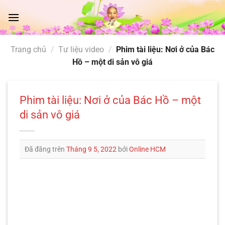
Chuyển
đến
nội
dung
Trang chủ
/
Tư liệu video
/
Phim tài liệu: Nơi ở của Bác
Hồ – một di sản vô giá
Phim tài liệu: Nơi ở của Bác Hồ – một
di sản vô giá
Đã đăng trên
Tháng 9 5, 2022
bởi
Online HCM