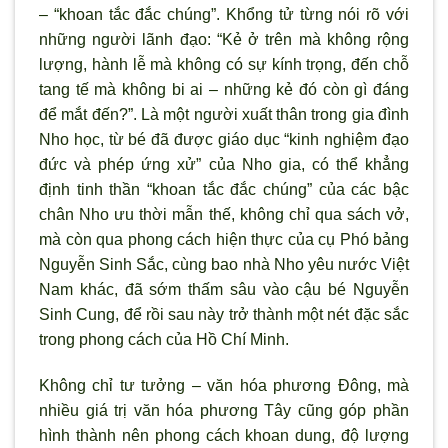
– “khoan tắc đắc chúng”. Khổng tử từng nói rõ với
những người lãnh đạo: “Kẻ ở trên mà không rộng
lượng, hành lễ mà không có sự kính trọng, đến chỗ
tang tế mà không bi ai – những kẻ đó còn gì đáng
để mắt đến?”. Là một người xuất thân trong gia đình
Nho học, từ bé đã được giáo dục “kinh nghiệm đạo
đức và phép ứng xử” của Nho gia, có thể khẳng
định tinh thần “khoan tắc đắc chúng” của các bậc
chân Nho ưu thời mẫn thế, không chỉ qua sách vở,
mà còn qua phong cách hiện thực của cụ Phó bảng
Nguyễn Sinh Sắc, cùng bao nhà Nho yêu nước Việt
Nam khác, đã sớm thấm sâu vào cậu bé Nguyễn
Sinh Cung, để rồi sau này trở thành một nét đặc sắc
trong phong cách của Hồ Chí Minh.
Không chỉ tư tưởng – văn hóa phương Đông, mà
nhiều giá trị văn hóa phương Tây cũng góp phần
hình thành nên phong cách khoan dung, độ lượng