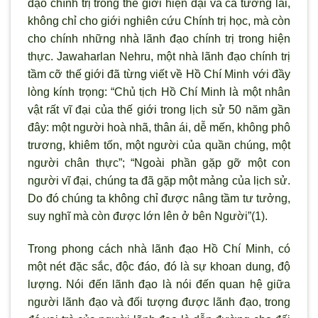
đạo chính trị trong thế giới hiện đại và cả tương lai,
không chỉ cho giới nghiên cứu Chính trị học, mà còn
cho chính những nhà lãnh đạo chính trị trong hiện
thực. Jawaharlan Nehru, một nhà lãnh đạo chính trị
tầm cỡ thế giới đã từng viết về Hồ Chí Minh với đầy
lòng kính trọng: “Chủ tịch Hồ Chí Minh là một nhân
vật rất vĩ đại của thế giới trong lịch sử 50 năm gần
đây: một người hoà nhã, thân ái, dễ mến, không phô
trương, khiêm tốn, một người của quần chúng, một
người chân thực”; “Ngoài phần gặp gỡ một con
người vĩ đại, chúng ta đã gặp một mảng của lịch sử.
Do đó chúng ta không chỉ được nâng tầm tư tưởng,
suy nghĩ mà còn được lớn lên ở bên Người”(1).
Trong phong cách nhà lãnh đạo Hồ Chí Minh, có
một nét đặc sắc, độc đáo, đó là sự khoan dung, độ
lượng. Nói đến lãnh đạo là nói đến quan hệ giữa
người lãnh đạo và đối tượng được lãnh đạo, trong