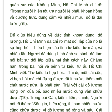
quân sự của Khổng Minh, Hồ Chí Minh chỉ rõ:
“Trọng người hiền tốt, ưa người lẽ phải, khoan hồng
và cương trực, dũng cảm và nhiều mưu, đó là đại
tướng”(9).
Để giúp hiểu đúng về đức tính khoan dung, độ
lượng, Hồ Chí Minh đã chỉ rõ mặt đối lập của nó là
sự hẹp hòi – biểu hiện của tính tự kiêu, tự mãn; và
nhiều lần Người đã dùng hình ảnh so sánh để làm
nổi bật sự đối lập giữa hai tính cách này. Chẳng
hạn, trong bài nói về bệnh tự kiêu, tự ái, Hồ Chí
Minh viết: “Tự kiêu là hẹp hòi… Thí dụ một cái cốc,
vì hẹp hòi mà chỉ đựng được rất ít nước, thêm một
chút nước nữa, là phải tràn. Trái với cái độ lượng
rộng lớn của bể, bao nhiêu nước cũng vẫn chứa
được”(10). Trong bài Cần, kiệm, liêm, chính, Người
nói rõ thêm: “Sông to, biển rộng, thì bao nhiêu nước
cũng chứa được, vì độ lượng nó rộng và sâu. Cái