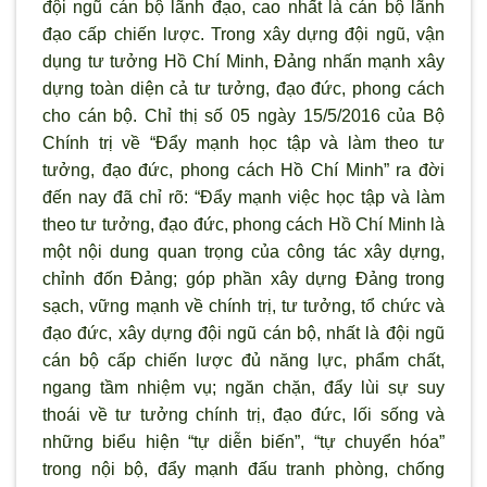
đội ngũ cán bộ lãnh đạo, cao nhất là cán bộ lãnh
đạo cấp chiến lược. Trong xây dựng đội ngũ, vận
dụng tư tưởng Hồ Chí Minh, Đảng nhấn mạnh xây
dựng toàn diện cả tư tưởng, đạo đức, phong cách
cho cán bộ. Chỉ thị số 05 ngày 15/5/2016 của Bộ
Chính trị về “Đẩy mạnh học tập và làm theo tư
tưởng, đạo đức, phong cách Hồ Chí Minh” ra đời
đến nay đã chỉ rõ: “Đẩy mạnh việc học tập và làm
theo tư tưởng, đạo đức, phong cách Hồ Chí Minh là
một nội dung quan trọng của công tác xây dựng,
chỉnh đốn Đảng; góp phần xây dựng Đảng trong
sạch, vững mạnh về chính trị, tư tưởng, tổ chức và
đạo đức, xây dựng đội ngũ cán bộ, nhất là đội ngũ
cán bộ cấp chiến lược đủ năng lực, phẩm chất,
ngang tầm nhiệm vụ; ngăn chặn, đẩy lùi sự suy
thoái về tư tưởng chính trị, đạo đức, lối sống và
những biểu hiện “tự diễn biến”, “tự chuyển hóa”
trong nội bộ, đẩy mạnh đấu tranh phòng, chống