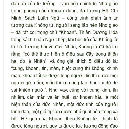
dấu ấn của tư tưởng – văn hóa chính trị Nho giáo
trong phong cách khoan dung, độ lượng Hồ Chí
Minh. Sách Luận Ngữ – công trình phản ánh tư
tưởng của Khổng tử, người sáng lập nên Nho giáo
– đã rất coi trọng chữ “Khoan”. Thiên Dương Hóa
trong sách Luận Ngữ chép, khi học trò của Khổng tử
là Tử Trương hỏi về đức Nhân, Khổng tử đã trả lời
rằng: “có thể thực hiện 5 điều sau đây trong thiên
hạ, đó là Nhân”, và ông giải thích 5 điều đó là:
“cung, khoan, tín, mẫn, huệ: cung thì không khinh
mạn, khoan tất sẽ được lòng người, tín thì được mọi
người gửi gắm, mẫn thì có công lao, huệ thì đủ để
sai khiến người”. Như vậy, cùng với cung kính, tín
nhiệm, cần mẫn và ân huệ, sự khoan hậu là một
hiện thân của đức Nhân, một đức tính của người
lãnh đạo, một giá trị cần được phổ quát hóa trong xã
hội. Hệ quả của Khoan, theo Khổng tử, chính là
được lòng người, quy tụ được lực lượng đông đảo