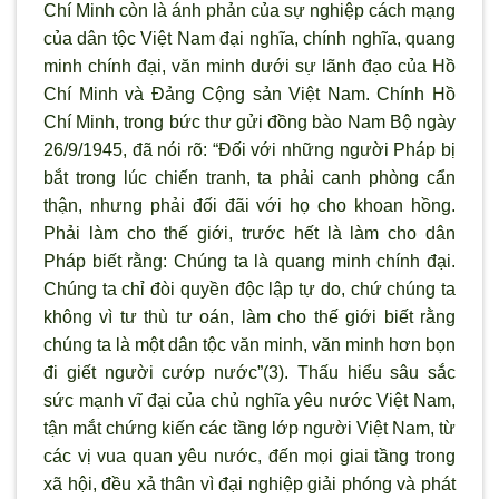
Chí Minh còn là ánh phản của sự nghiệp cách mạng
của dân tộc Việt Nam đại nghĩa, chính nghĩa, quang
minh chính đại, văn minh dưới sự lãnh đạo của Hồ
Chí Minh và Đảng Cộng sản Việt Nam. Chính Hồ
Chí Minh, trong bức thư gửi đồng bào Nam Bộ ngày
26/9/1945, đã nói rõ: “Đối với những người Pháp bị
bắt trong lúc chiến tranh, ta phải canh phòng cẩn
thận, nhưng phải đối đãi với họ cho khoan hồng.
Phải làm cho thế giới, trước hết là làm cho dân
Pháp biết rằng: Chúng ta là quang minh chính đại.
Chúng ta chỉ đòi quyền độc lập tự do, chứ chúng ta
không vì tư thù tư oán, làm cho thế giới biết rằng
chúng ta là một dân tộc văn minh, văn minh hơn bọn
đi giết người cướp nước”(3). Thấu hiểu sâu sắc
sức mạnh vĩ đại của chủ nghĩa yêu nước Việt Nam,
tận mắt chứng kiến các tầng lớp người Việt Nam, từ
các vị vua quan yêu nước, đến mọi giai tầng trong
xã hội, đều xả thân vì đại nghiệp giải phóng và phát