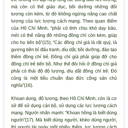
mà còn có thể giáo dục, bồi dưỡng những đối
tượng còn kém, từ đó không ngừng nâng cao chất
lượng của lực lượng cách mạng. Theo quan điểm
của Hồ Chí Minh, “phải có tính chịu khó dạy bảo,
mới có thể nâng đỡ những đồng chí còn kém, giúp
cho họ tiến bộ”(15); “Các đồng chí già là rất quý, là
gương bền bỉ đấu tranh, dìu dắt, bồi dưỡng, đào tạo
thêm đồng chí trẻ. Đồng chí già phải giúp đỡ cho
đồng chí trẻ tiến bộ. Như thế đòi hỏi ở đồng chí già
phải có thái độ độ lượng, dìu dắt đồng chí trẻ. Đó
cũng là một tiêu chuẩn đạo đức cộng sản chủ
nghĩa”(16).
Khoan dung, độ lượng, theo Hồ Chí Minh, còn là cơ
sở để sử dụng cán bộ, sử dụng các lực lượng cách
mạng. Người nhấn mạnh: “Khoan hồng là biết dùng
người”(17). Mà biết dùng người, khéo dùng người,
thì người tài ngày một nhiều thêm, lực lượng cách