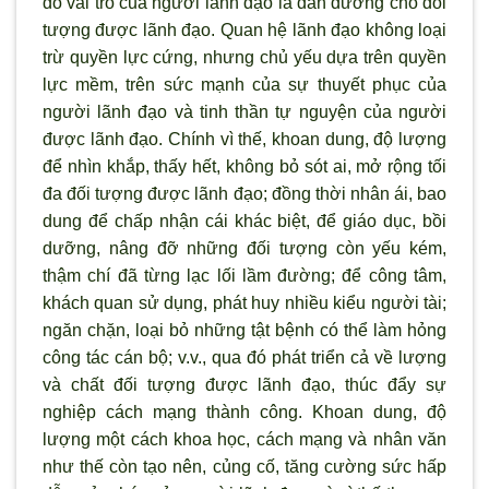
đó vai trò của người lãnh đạo là dẫn đường cho đối
tượng được lãnh đạo. Quan hệ lãnh đạo không loại
trừ quyền lực cứng, nhưng chủ yếu dựa trên quyền
lực mềm, trên sức mạnh của sự thuyết phục của
người lãnh đạo và tinh thần tự nguyện của người
được lãnh đạo. Chính vì thế, khoan dung, độ lượng
để nhìn khắp, thấy hết, không bỏ sót ai, mở rộng tối
đa đối tượng được lãnh đạo; đồng thời nhân ái, bao
dung để chấp nhận cái khác biệt, để giáo dục, bồi
dưỡng, nâng đỡ những đối tượng còn yếu kém,
thậm chí đã từng lạc lối lầm đường; để công tâm,
khách quan sử dụng, phát huy nhiều kiểu người tài;
ngăn chặn, loại bỏ những tật bệnh có thể làm hỏng
công tác cán bộ; v.v., qua đó phát triển cả về lượng
và chất đối tượng được lãnh đạo, thúc đẩy sự
nghiệp cách mạng thành công. Khoan dung, độ
lượng một cách khoa học, cách mạng và nhân văn
như thế còn tạo nên, củng cố, tăng cường sức hấp