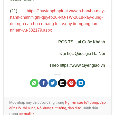
(21)
https://thuvienphapluat.vn/van-ban/bo-may-
hanh-chinh/Nghi-quyet-26-NQ-TW-2018-xay-dung-
doi-ngu-can-bo-co-nang-luc-va-uy-tin-ngang-tam-
nhiem-vu-382179.aspx
PGS.TS. Lại Quốc Khánh
Đại học Quốc gia Hà Nội
Theo https://www.tuyengiao.vn
Mục nhập này đã được đăng trong
Nghiên cứu tư tưởng, đạo
đức Hồ Chí Minh
,
Nội dung tư tưởng, đạo đức
. Đánh dấu
trang
permalink
.