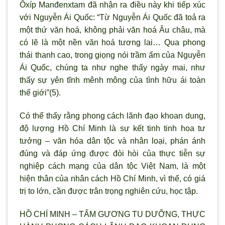
Ôxíp Manđenxtam đã nhận ra điều này khi tiếp xúc
với Nguyễn Ái Quốc: “Từ Nguyễn Ái Quốc đã toả ra
một thứ văn hoá, không phải văn hoá Âu châu, mà
có lẽ là một nền văn hoá tương lai… Qua phong
thái thanh cao, trong giọng nói trầm ấm của Nguyễn
Ái Quốc, chúng ta như nghe thấy ngày mai, như
thấy sự yên tĩnh mênh mông của tình hữu ái toàn
thế giới”(5).
Có thể thấy rằng phong cách lãnh đạo khoan dung,
độ lượng Hồ Chí Minh là sự kết tinh tinh hoa tư
tưởng – văn hóa dân tộc và nhân loại, phán ánh
đúng và đáp ứng được đòi hòi của thực tiễn sự
nghiệp cách mạng của dân tộc Việt Nam, là một
hiện thân của nhân cách Hồ Chí Minh, vì thế, có giá
trị to lớn, cần được trân trọng nghiên cứu, học tập.
HỒ CHÍ MINH – TẤM GƯƠNG TU DƯỠNG, THỰC