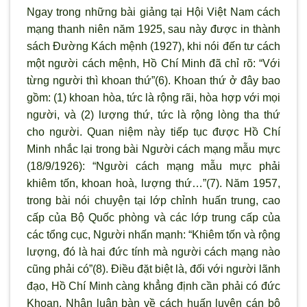
Ngay trong những bài giảng tại Hội Việt Nam cách
mạng thanh niên năm 1925, sau này được in thành
sách Đường Kách mệnh (1927), khi nói đến tư cách
một người cách mệnh, Hồ Chí Minh đã chỉ rõ: “Với
từng người thì khoan thứ”(6). Khoan thứ ở đây bao
gồm: (1) khoan hòa, tức là rộng rãi, hòa hợp với mọi
người, và (2) lượng thứ, tức là rộng lòng tha thứ
cho người. Quan niệm này tiếp tục được Hồ Chí
Minh nhắc lại trong bài Người cách mạng mẫu mực
(18/9/1926): “Người cách mạng mẫu mực phải
khiêm tốn, khoan hoà, lượng thứ…”(7). Năm 1957,
trong bài nói chuyện tại lớp chỉnh huấn trung, cao
cấp của Bộ Quốc phòng và các lớp trung cấp của
các tổng cục, Người nhấn mạnh: “Khiêm tốn và rộng
lượng, đó là hai đức tính mà người cách mạng nào
cũng phải có”(8). Điều đặt biệt là, đối với người lãnh
đạo, Hồ Chí Minh càng khẳng định cần phải có đức
Khoan. Nhân luận bàn về cách huấn luyện cán bộ