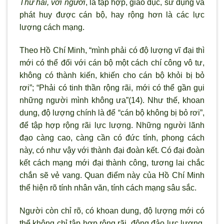
Thứ hai,
với người
, là tập hợp, giáo dục, sử dụng và
phát huy được cán bộ, hay rộng hơn là các lực
lượng cách mạng.
Theo Hồ Chí Minh, “mình phải có độ lượng vĩ đại thì
mới có thể đối với cán bộ một cách chí công vô tư,
không có thành kiến, khiến cho cán bộ khỏi bị bỏ
rơi”; “Phải có tinh thần rộng rãi, mới có thể gần gụi
những người mình không ưa”(14). Như thế, khoan
dung, độ lượng chính là để “cán bộ không bị bỏ rơi”,
để tập hợp rộng rãi lực lượng. Những người lãnh
đạo càng cao, càng cần có đức tính, phong cách
này, có như vậy với thành đại đoàn kết. Có đại đoàn
kết cách mạng mới đại thành công, tương lai chắc
chắn sẽ vẻ vang. Quan điểm này của Hồ Chí Minh
thể hiện rõ tính nhân văn, tính cách mạng sâu sắc.
Người còn chỉ rõ, có khoan dung, độ lượng mới có
thể không chỉ tập hợp rộng rãi, đông đảo lực lượng,