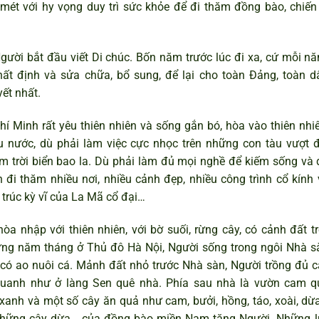
ét với hy vọng duy trì sức khỏe để đi thăm đồng bào, chiến 
gười bắt đầu viết Di chúc. Bốn năm trước lúc đi xa, cứ mỗi nă
hất định và sửa chữa, bổ sung, để lại cho toàn Đảng, toàn d
ết nhất.
í Minh rất yêu thiên nhiên và sống gắn bó, hòa vào thiên nhiê
nước, dù phải làm việc cực nhọc trên những con tàu vượt đ
 trời biển bao la. Dù phải làm đủ mọi nghề để kiếm sống và 
đi thăm nhiều nơi, nhiều cảnh đẹp, nhiều công trình cổ kính 
trúc kỳ vĩ của La Mã cổ đại…
òa nhập với thiên nhiên, với bờ suối, rừng cây, có cảnh đất tr
hững năm tháng ở Thủ đô Hà Nội, Người sống trong ngôi Nhà s
 có ao nuôi cá. Mảnh đất nhỏ trước Nhà sàn, Người trồng đủ c
quanh như ở làng Sen quê nhà. Phía sau nhà là vườn cam q
 xanh và một số cây ăn quả như cam, bưởi, hồng, táo, xoài, dừ
à những cây dừa… của đồng bào miền Nam tặng Người. Những l