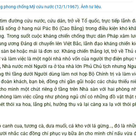
ng phong chống Mỹ cứu nước (12/1/1967). Ảnh tư liệu.
m đường cứu nước, cứu dân, trở về Tổ quốc, trực tiếp lãnh đ
ã sống ở hang núi Pác Bó (Cao Bằng) trong điều kiện khó khă
ạng. Trong suốt cuộc kháng chiến chống thực dân Pháp xâm lư
ung ương Đảng di chuyển lên Việt Bắc, lãnh đạo kháng chiến ki
 sàn bé hoặc mái lá đơn sơ. Kháng chiến thắng lợi, trở về Thủ 
ở và làm việc là một ngôi nhà nhỏ vốn của người thợ điện phục 
 Nhà nước mời Người ra ở tòa nhà lớn Phủ Chủ tịch nhưng Ngư
g thì tầng dưới Người dùng làm nơi họp Bộ Chính trị và làm vi
ố đoàn khách, bạn bè, đồng chí gần gũi hoặc các cháu thiếu niê
cho mình một chút riêng ở tầng trên Nhà sàn với hai phòng nh
phòng làm việc cũng như phòng ngủ chỉ có những đồ vật thật 
ét thói xa hoa, lãng phí, hưởng thụ và lại càng xa lạ với thói 
canh cua, tương cà, dưa muối, cá kho với lá gừng…, đó là nhữ
ười nhắc các đồng chí phục vụ bữa ăn cho mình chỉ nấu vừa đ