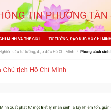
HÔNG TIN PHƯỜNG TÂN
CHÍ MINH VÀ THẾ GIỚI
TƯ TƯỞNG, ĐẠO ĐỨC HỒ CHÍ MIN
Nghiên cứu tư tưởng, đạo đức Hồ Chí Minh
/
Phong cách sinh 
 Chủ tịch Hồ Chí Minh
nh xuất phát từ một triết lý nhân sinh là lấy khiêm tốn, giản 