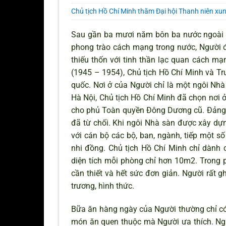
Chủ tịch Hồ Chí Minh thăm Đại hội Thanh niên xu
Sau gần ba mươi năm bôn ba nước ngoài tì
phong trào cách mạng trong nước, Người đ
thiếu thốn với tinh thần lạc quan cách m
(1945 – 1954), Chủ tịch Hồ Chí Minh và Tr
quốc. Nơi ở của Người chỉ là một ngôi Nhà
Hà Nội, Chủ tịch Hồ Chí Minh đã chọn nơi 
cho phủ Toàn quyền Đông Dương cũ. Đảng,
đã từ chối. Khi ngôi Nhà sàn được xây dựn
với cán bộ các bộ, ban, ngành, tiếp một s
nhi đồng. Chủ tịch Hồ Chí Minh chỉ dành 
diện tích mỗi phòng chỉ hơn 10m2. Trong 
cần thiết và hết sức đơn giản. Người rất gh
trương, hình thức.
Bữa ăn hàng ngày của Người thường chỉ có 
món ăn quen thuộc mà Người ưa thích. Ng