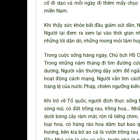
cố đi dạo và mỗi ngày đi thêm mấy chục m
miền Nam.
Khi thấy sức khỏe bắt đầu giảm sút dần, N
Người lại đem ra xem lại vào thời gian n
những lời dặn dò, những mong mỏi tâm huy
Trong cuộc sống hàng ngày, Chủ tịch Hồ Ch
Trong những năm tháng đi tìm đường cứu 
dương, Người vẫn thường dậy sớm để ngắm
hoạt động cách mạng, Người vẫn tìm cách 
tráng lệ của nước Pháp, chiêm ngưỡng kiến 
Khi trở về Tổ quốc, người đích thực sống h
sông núi, có đất trồng rau, trồng hoa… N
dưới bóng cây râm mát, rộn rã tiếng chim,
loại hoa, có hàng rào hoa dâm bụt bao 
hương, bên kia bờ ao cá là vườn trồng rau
Đầu Nhà sàn là cây vú sữa, trước nhà l