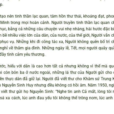
p.
 tạo nên tinh thần lạc quan, tâm hồn thư thái, khoáng đạt, pho
 Minh trong mọi hoàn cảnh. Người truyền tinh thần lạc quan c
hục, bằng cả những câu chuyện vui nhẹ nhàng, hài hước đặc bi
bề nhiều việc lớn của dân, của nước, của thế giới, Người vẫn 
phục vụ. Những khi đi công tác xa, Người không quên bố trí c
nghỉ về thăm gia đình. Những ngày lễ, Tết, mọi người quây qu
đầy tình cảm yêu thương.
ước, hiếu với dân là cao hơn tất cả nhưng không vì thế mà qu
Khi còn bôn ba ở nước ngoài, những lá thư của Người gửi cho 
ền thực dân đã giữ lại. Người đã viết thư cho Khâm sứ Trung K
ụ Nguyễn Sinh Huy nhưng đều không có hồi âm. Năm 1950, ng
iết thư gửi họ Nguyễn Sinh: “Nghe tin anh Cả mất, lòng tôi r
sá xa cách, lúc anh đau yếu tôi không thể trông nom, lúc anh 