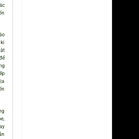
ác
ốn
áo
ki
ật
để
ong
iếp
ịa
ốn
ng
e,
ay
ẫn