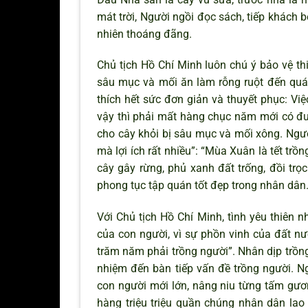
mát trời, Người ngồi đọc sách, tiếp khách 
nhiên thoáng đãng.
Chủ tịch Hồ Chí Minh luôn chú ý bảo vệ th
sâu mục và mối ăn làm rỗng ruột đến quá
thích hết sức đơn giản và thuyết phục: Vi
vậy thì phải mất hàng chục năm mới có đ
cho cây khỏi bị sâu mục và mối xông. Người
mà lợi ích rất nhiều”: “Mùa Xuân là tết t
cây gây rừng, phủ xanh đất trống, đồi tr
phong tục tập quán tốt đẹp trong nhân dân
Với Chủ tịch Hồ Chí Minh, tình yêu thiên n
của con người, vì sự phồn vinh của đất nướ
trăm năm phải trồng người”. Nhân dịp trồng
nhiệm đến bàn tiếp vấn đề trồng người. N
con người mới lớn, nâng niu từng tấm gươn
hàng triệu triệu quần chúng nhân dân lao