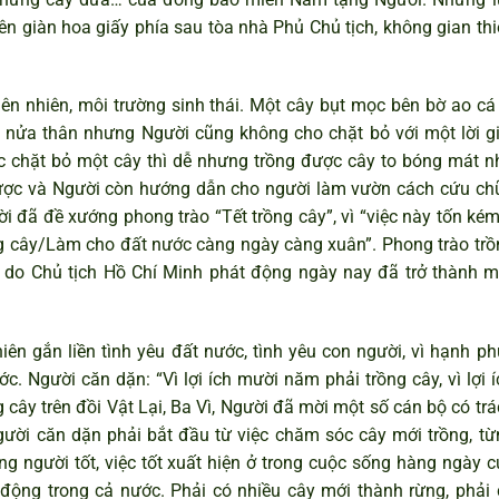
bên giàn hoa giấy phía sau tòa nhà Phủ Chủ tịch, không gian th
iên nhiên, môi trường sinh thái. Một cây bụt mọc bên bờ ao cá 
 nửa thân nhưng Người cũng không cho chặt bỏ với một lời gi
ệc chặt bỏ một cây thì dễ nhưng trồng được cây to bóng mát n
ược và Người còn hướng dẫn cho người làm vườn cách cứu ch
 đã đề xướng phong trào “Tết trồng cây”, vì “việc này tốn kém 
rồng cây/Làm cho đất nước càng ngày càng xuân”. Phong trào trồ
ọc do Chủ tịch Hồ Chí Minh phát động ngày nay đã trở thành m
.
hiên gắn liền tình yêu đất nước, tình yêu con người, vì hạnh p
c. Người căn dặn: “Vì lợi ích mười năm phải trồng cây, vì lợi 
 cây trên đồi Vật Lại, Ba Vì, Người đã mời một số cán bộ có tr
gười căn dặn phải bắt đầu từ việc chăm sóc cây mới trồng, từ
g người tốt, việc tốt xuất hiện ở trong cuộc sống hàng ngày c
 động trong cả nước. Phải có nhiều cây mới thành rừng, phải 