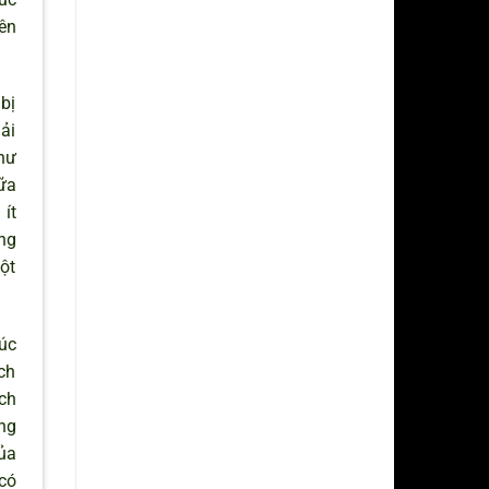
iên
bị
ải
hư
ữa
ít
ng
ột
húc
ích
ách
ng
ủa
có