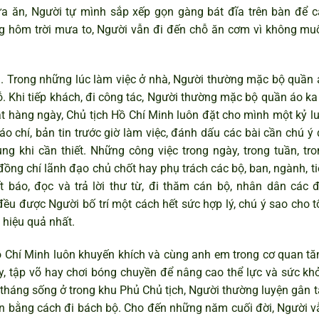
ữa ăn, Người tự mình sắp xếp gọn gàng bát đĩa trên bàn để c
ng hôm trời mưa to, Người vẫn đi đến chỗ ăn cơm vì không mu
ị. Trong những lúc làm việc ở nhà, Người thường mặc bộ quần 
. Khi tiếp khách, đi công tác, Người thường mặc bộ quần áo ka 
ạt hàng ngày, Chủ tịch Hồ Chí Minh luôn đặt cho mình một kỷ lu
o chí, bản tin trước giờ làm việc, đánh dấu các bài cần chú ý 
 dụng khi cần thiết. Những công việc trong ngày, trong tuần, tr
đồng chí lãnh đạo chủ chốt hay phụ trách các bộ, ban, ngành, t
t báo, đọc và trả lời thư từ, đi thăm cán bộ, nhân dân các đ
u được Người bố trí một cách hết sức hợp lý, chú ý sao cho t
ó hiệu quả nhất.
 Chí Minh luôn khuyến khích và cùng anh em trong cơ quan tă
y, tập võ hay chơi bóng chuyền để nâng cao thể lực và sức khỏ
háng sống ở trong khu Phủ Chủ tịch, Người thường luyện gân t
ân bằng cách đi bách bộ. Cho đến những năm cuối đời, Người v