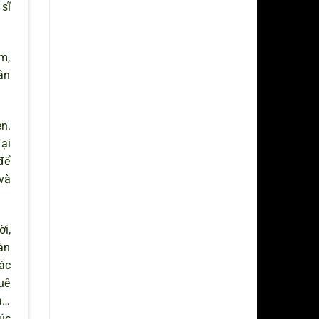
sĩ
m,
ân
n.
ại
để
và
ời,
àn
ác
uê
a…
úc