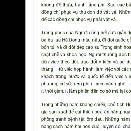
không để thừa, tránh lãng phí. Sau các b
đồng chí phục vụ thu dọn đỡ vất vả. Nhữ
để các đồng chí phục vụ phải vất vả.
Trang phục của Người cũng hết sức giản d
bà ba lụa Hà Đông màu nâu, đi đôi guốc gỗ
bốn túi và đi đôi dép cao su.Trong sinh ho
chặt chẽ và khoa học. Người thường đọc bá
tiện việc theo dõi, trao đổi ý kiến và sử
tháng – từ việc họp hành, làm việc với các 
khách trong nước và quốc tế đến việc viế
phương, cơ sở, xem phim, xem văn nghệ… đề
ít thời gian, ít làm phiền đến cơ sở mà lại c
Trong những năm kháng chiến, Chủ tịch Hồ
gia sản xuất để cải thiện bữa ăn hàng ngà
phòng tránh bệnh tật, ốm đau. Những năm t
bằng cách nắm hai hòn cuội, luyện đôi ch