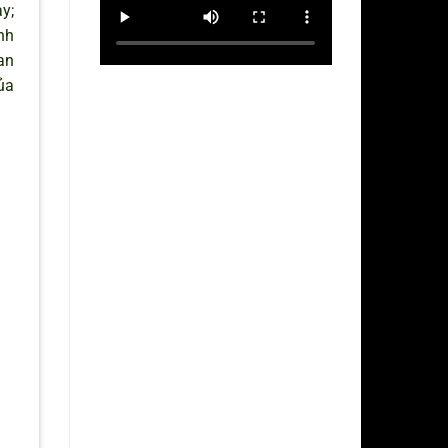
y;
nh
uan
ủa