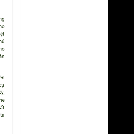
ng
ho
ệt
chú
ho
ần
ên
cụ
ỳ,
he
ất
tạ