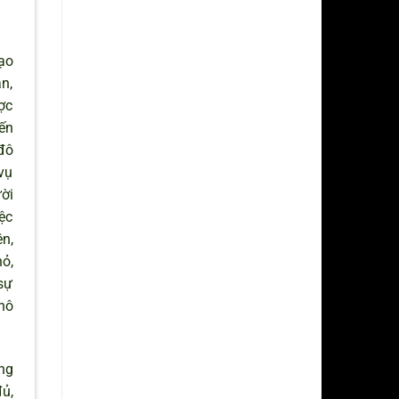
ạo
n,
ợc
ến
đô
vụ
ời
ệc
n,
ỏ,
sự
phô
ng
ủ,