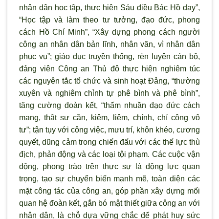
nhân dân học tập, thực hiện Sáu điều Bác Hồ dạy”,
“Học tập và làm theo tư tưởng, đạo đức, phong
cách Hồ Chí Minh”, “Xây dựng phong cách người
công an nhân dân bản lĩnh, nhân văn, v
ì nhân dân
phục vụ”; giáo dục truyền thống, rèn luyện cán bộ,
đảng viên Công an Thủ đô thực hiện nghiêm túc
các nguyên tắc tổ chức và sinh hoạt Đảng, “thường
xuyên và nghiêm chỉnh tự phê bình và phê bình”,
tăng cường đoàn kết, “thấm nhuần đạo đức cách
mạng, thật sự cần, kiệm, liêm, chính, chí công vô
t
ư”; tận tụy với công việc, mưu trí, khôn khéo, cương
quyết, dũng cảm trong chiến đấu với các thế lực thù
địch, phản động và các loại tội phạm. Các cuộc vận
động, phong trào trên thực sự là động lực quan
trọng, tạo sự chuyển biến mạnh mẽ, toàn diện các
mặt công tác của công an, góp phần xây dựng mối
quan hệ đoàn kết, gắn bó mật thiết giữa công an với
nhân dân, là chỗ dựa vững chắc để phát huy sức