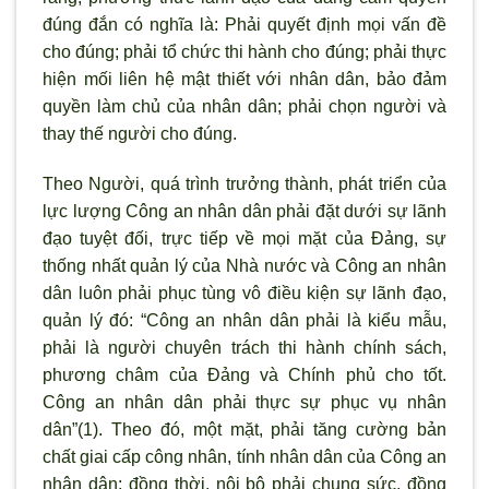
đúng đắn có nghĩa là: Phải quyết định mọi vấn đề
cho đúng; phải tổ chức thi hành cho đúng; phải thực
hiện mối liên hệ mật thiết với nhân dân, bảo đảm
quyền làm chủ của nhân dân; phải chọn ng
ười và
thay thế người cho đúng.
Theo Người, quá tr
ình tr
ưởng thành, phát triển của
lực lượng Công an nhân dân phải đặt dưới sự l
ãnh
đạo tuyệt đối, trực tiếp về mọi mặt của Đảng, sự
thống nhất quản lý của Nhà n
ước và Công an nhân
dân luôn phải phục tùng vô điều kiện sự l
ãnh đạo,
quản lý đó: “Công an nhân dân phải là kiểu mẫu,
phải là ng
ười chuyên trách thi hành chính sách,
phương châm của Đảng và Chính phủ cho tốt.
Công an nhân dân phải thực sự phục vụ nhân
dân”(1). Theo đó, một mặt, phải tăng cường bản
chất giai cấp công nhân, tính nhân dân của Công an
nhân dân; đồng thời, nội bộ phải chung sức, đồng