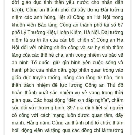
đời giáo dục tinh thần yêu nước cho nhân dân
ta”(4), Công an thành phố đ
ã xây dựng Đài t
ưởng
niệm các anh hùng, liệt sĩ Công an Hà Nội trong
khuôn viên Bảo tàng Công an thành phố tại số 67
phố L
ý Th
ường Kiệt, Hoàn Kiếm, Hà Nội. Đài tưởng
niệm là sự tri ân của cán bộ, chiến sĩ Công an Hà
Nội đối với những chiến công và sự hy sinh thầm
lặng của các thế hệ cha, anh trong nhiệm vụ bảo vệ
an ninh Tổ quốc, giữ g
ìn bình yên cuộc sống và
hạnh phúc của nhân dân, góp phần quan trọng vào
giáo dục truyền thống, nâng cao lòng tự hào, tinh
thần trách nhiệm để lực lượng Công an Thủ đô
hoàn thành xuất sắc nhiệm vụ vẻ vang trong thời
gian qua.
Cá
c
hoạ
t
độ
ng “đ
ề
n
ơn đáp nghĩa”, chăm
sóc đối với thương binh, 397 gia đình liệt sĩ, người
có công với cách mạng luôn được quan tâm, đẩy
mạnh. Hằng năm, Công an thành phố tổ chức thăm
hỏi, động viên và tặng quà các đồng chí là thương