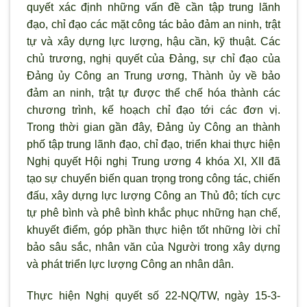
quyết xác định những vấn đề cần tập trung lãnh
đạo, chỉ đạo các mặt công tác bảo đảm an ninh, trật
tự và xây dựng lực l
ượng, hậu cần, kỹ thuật. Các
chủ trương, nghị quyết của Đảng, sự chỉ đạo của
Đảng ủy Công an Trung ương, Thành ủy về bảo
đảm an ninh, trật tự được thể chế hóa thành các
chương tr
ình, kế hoạch chỉ đạo tới các đơn vị.
Trong thời gian gần đây, Đảng ủy Công an thành
phố tập trung lãnh đạo, chỉ đạo, triển khai thực hiện
Nghị quyết Hội nghị Trung ương 4 khóa XI, XII đã
tạo sự chuyển biến quan trọng trong công tác, chiến
đấu, xây dựng lực lượng Công an Thủ đô; tích cực
tự phê bình và phê bình khắc phục những hạn chế,
khuyết điểm, góp phần thực hiện tốt những lời chỉ
bảo sâu sắc, nhân văn của Người trong xây dựng
và phát triển lực l
ượng Công an nhân dân.
Thực hiện Nghị quyết số 22-NQ/TW, ngày 15-3-