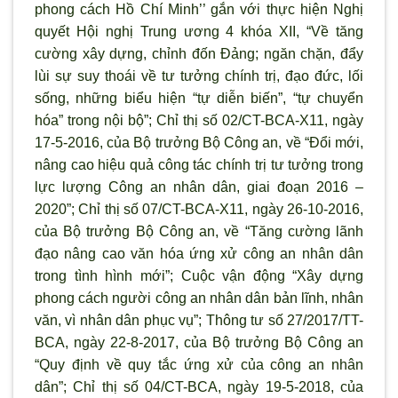
phong cách Hồ Chí Minh’’ gắn với thực hiện Nghị
quyết Hội nghị Trung ương 4 khóa XII, “Về tăng
cường xây dựng, chỉnh đốn Đảng; ngăn chặn, đẩy
lùi sự suy thoái về tư tưởng chính trị, đạo đức, lối
sống, những biểu hiện “tự diễn biến”, “tự chuyển
hóa” trong nội bộ”; Chỉ thị số 02/CT-BCA-X11, ngày
17-5-2016, của Bộ trưởng Bộ Công an, về “Đổi mới,
nâng cao hiệu quả công tác chính trị tư tưởng trong
lực lượng Công an nhân dân, giai đoạn 2016 –
2020”; Chỉ thị số 07/CT-BCA-X11, ngày 26-10-2016,
của Bộ trưởng Bộ Công an, về “Tăng cường l
ãnh
đạo nâng cao văn hóa ứng xử công an nhân dân
trong tình hình mới”; Cuộc vận động “Xây dựng
phong cách người công an nhân dân bản lĩnh, nhân
văn, vì nhân dân phục vụ”; Thông t
ư số 27/2017/TT-
BCA, ngày 22-8-2017, của Bộ trưởng Bộ Công an
“Quy định về quy tắc ứng xử của công an nhân
dân”; Chỉ thị số 04/CT-BCA, ngày 19-5-2018, của