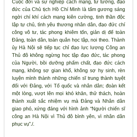
Cuộc đời và sự nghiệp cách mạng, t
ư tưởng, đạo
đức của Chủ tịch Hồ Chí Minh là tấm gương sáng
ngời chí khí cách mạng kiên cường, tinh thần độc
lập tự chủ, t
ình yêu th
ương nhân dân, đạo đức chí
công vô tư, tác phong khiêm tốn, giản dị để toàn
Đảng, toàn dân, toàn quân học tập, noi theo. Thành
ủy Hà Nội sẽ tiếp tục chỉ đạo lực lượng Công an
Thủ đô không ngừng học tập đạo đức, tác phong
của Người, bồi dưỡng phẩm chất, đạo đức cách
mạng, không sợ gian khổ, không sợ hy sinh, rèn
luyện m
ình thành những chiến sĩ trung thành tuyệt
đối với Đảng, với Tổ quốc và nhân dân; đoàn kết
một lòng, v
ượt lên mọi khó khăn, thử thách, hoàn
thành xuất sắc nhiệm vụ mà Đảng và Nhân dân
giao phó, xứng đáng với h
ình ảnh “Ng
ười chiến sĩ
công an Hà Nội v
ì Thủ đô bình yên, vì nhân dân
phục vụ”./.