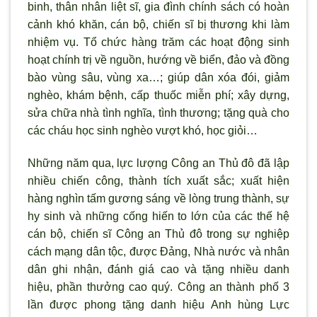
binh, thân nhân liệt sĩ, gia đ
ình
chí
nh
sá
ch
có hoà
n
cả
nh
khó
khăn,
cá
n
bộ
, chi
ế
n sĩ
bị
th
ương khi làm
nhiệm vụ. Tổ chức hàng trăm các hoạt động sinh
hoạt chính trị về nguồn, hướng về biển, đảo và đồng
bào vùng sâu, vùng xa…; giúp dân xóa đói, giảm
nghèo, khám bệnh, cấp thuốc miễn phí; xây dựng,
sửa chữa nhà t
ình nghĩa, tình th
ương; tặng quà cho
các cháu học sinh nghèo vượt khó, học giỏi…
Những năm qua, lực lượng Công an Thủ đô đ
ã lập
nhiều chiến công, thành tích xuất sắc; xuất hiện
hàng nghìn tấm g
ương sáng về l
òng trung thành, sự
hy sinh và những cống hiến to lớn của các thế hệ
cán bộ, chiến sĩ Công an Thủ đô trong sự nghiệp
cách mạng dân tộc, được Đảng, Nhà n
ước và nhân
dân ghi nhận, đánh giá cao và tặng nhiều danh
hiệu, phần thưởng cao qu
ý. Công an thành phố 3
lần được phong tặng danh hiệu Anh hùng Lực