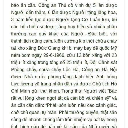
bảo ân cần. Công an Thủ đô vinh dự 5 lần được
Người đến thăm, 6 lần được Người tặng lẵng hoa,
3 năm liên tục được Người tặng Cờ Luân lưu, 66
cán bộ chiến sĩ được tặng huy hiệu và nhiều phần
th
ưởng cao qu
ý khác của Ng
ười. Đặc biệt, với
thành tích dũng cảm, kiên cường kịp thời chữa cháy
tại kho xăng Đức Giang khi bị máy bay đế quốc Mỹ
ném bom ngày 29-6-1966, cứu 12 bồn xăng với 23
triệu lít xăng trong tổng số 25 triệu lít, Đội Cảnh sát
Ph
òng cháy, chữa cháy Lộc Hà, Công an Hà Nội
được Nhà n
ước phong tặng danh hiệu Anh hùng
Lực lượng vũ trang nhân dân và được Chủ tịch Hồ
Chí Minh gửi thư khen. Trong thư Người viết “Bác
rất vui l
òng khen ngợi tất cả cán bộ và chiến sỹ” và
ân cần căn dặn: “Phải luôn luôn nêu cao cảnh giác,
chớ chủ quan, tự mãn. Phải th
ường xuyên, thật sẵn
sàng để nhanh chóng làm tr
òn nhiệm vụ bất kỳ trong
tình hình nào để bảo vệ tài sản của Nhà n
ước và