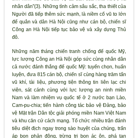
nhân dân”(3). Những t
ình cảm sâu sắc, tha thiết của
Ng
ười đ
ã tiếp thêm sức mạnh, là niềm cổ vũ to lớn
để quân và dân Hà Nội cũng nh
ư cán bộ, chiến sĩ
Công an Hà Nội tiếp tục bảo vệ và xây dựng Thủ
đô.
Những năm tháng chiến tranh chống đế quốc Mỹ,
lực lượng Công an Hà Nội góp sức cùng nhân dân
cả nước đánh thắng đế quốc Mỹ: tuyển chọn, huấn
luyện, đưa 815 cán bộ, chiến sĩ cùng hàng trăm tấn
vũ khí, tài liệu, phương tiện thông tin liên lạc chi
viện, sát cánh cùng với lực lượng an ninh miền
Nam và làm nhiệm vụ quốc tế ở 2 nước bạn Lào,
Cam-pu-chia; tiến hành công tác bảo vệ Đảng, bảo
vệ Mặt trận Dân tộc giải phóng miền Nam Việt Nam
và khu căn cứ cách mạng. Tổ chức nhiều trận đánh
tiêu diệt địch ngay trong sào huyệt của chúng, trấn
áp bọn phản động, trừng trị bọn ác ôn, phá tan