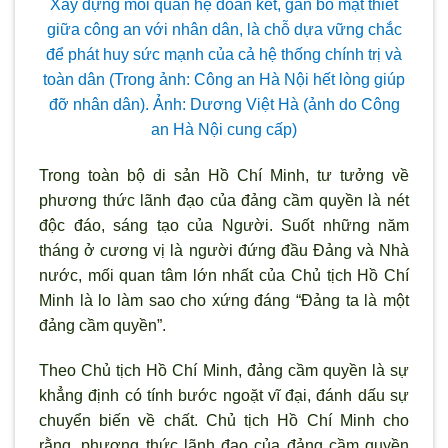
Xây dựng mối quan hệ đoàn kết, gắn bó mật thiết
giữa công an với nhân dân, là chỗ dựa vững chắc
để phát huy sức mạnh của cả hệ thống chính trị và
toàn dân (Trong ảnh: Công an Hà Nội hết lòng giúp
đỡ nhân dân). Ảnh: Dương Việt Hà (ảnh do Công
an Hà Nội cung cấp)
Trong toàn bộ di sản Hồ Chí Minh, t
ư tưởng về
phương thức l
ãnh đạo của đảng cầm quyền là nét
độc đáo, sáng tạo của Người. Suốt những năm
tháng ở cương vị là ng
ười đứng đầu Đảng và Nhà
nước, mối quan tâm lớn nhất của Chủ tịch Hồ Chí
Minh là lo làm sao cho xứng đáng “Đảng ta là một
đảng cầm quyền”.
Theo Chủ tịch Hồ Chí Minh, đảng cầm quyền là sự
khẳng định có tính bước ngoặt vĩ đại, đánh dấu sự
chuyển biến về chất. Chủ tịch Hồ Chí Minh cho
rằng, phương thức l
ãnh đạo của đảng cầm quyền