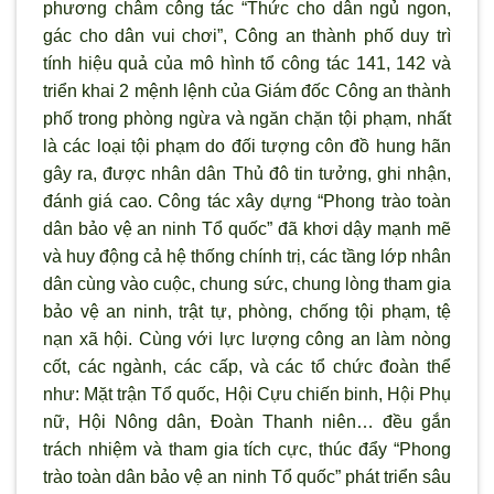
ph
ương châm công tác “Thức cho dân ngủ ngon,
gác cho dân vui chơi”, Công an thành phố duy tr
ì
tính hiệu quả của mô hình tổ công tác 141, 142 và
triển khai 2 mệnh lệnh của Giám đốc Công an thành
phố trong phòng ngừa và ngăn chặn tội phạm, nhất
là các loại tội phạm do đối tượng côn đồ hung hãn
gây ra, được nhân dân Thủ đô tin tưởng, ghi nhận,
đánh giá cao. Công tác xây dựng “Phong trào toàn
dân bảo vệ an ninh Tổ quốc” đã kh
ơi dậy mạnh mẽ
và huy động cả hệ thống chính trị, các tầng lớp nhân
dân cùng vào cuộc, chung sức, chung l
òng tham gia
bảo vệ an ninh, trật tự, phòng, chống tội phạm, tệ
nạn xã hội. Cùng với lực l
ượng công an làm n
òng
cốt, các ngành, các cấp, và các tổ chức đoàn thể
nh
ư: Mặt trận Tổ quốc, Hội Cựu chiến binh, Hội Phụ
nữ, Hội Nông dân, Đoàn Thanh niên… đều gắn
trách nhiệm và tham gia tích cực, thúc đẩy “Phong
trào toàn dân bảo vệ an ninh Tổ quốc” phát triển sâu