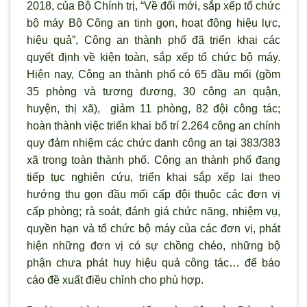
2018, của Bộ Chính trị, “Về đổi mới, sắp xếp tổ chức
bộ máy Bộ Công an tinh gọn, hoạt động hiệu lực,
hiệu quả”, Công an thành phố đã triển khai các
quyết định về kiện toàn, sắp xếp tổ chức bộ máy.
Hiện nay, Công an thành phố có 65 đầu mối (gồm
35 ph
òng và t
ương đương, 30 công an quận,
huyện, thị x
ã), giảm 11 phòng, 82 đội công tác;
hoà
n
thà
nh vi
ệ
c triển khai bố trí 2.264 công an chính
quy đảm nhiệm các chức danh công an tại 383/383
xã trong
toà
n thành phố. Công an thành phố đang
ti
ế
p
tụ
c nghiên c
ứu, triển khai sắp xếp lại theo
hướng thu gọn đầu mối cấp đội thuộc các đơn vị
cấp phòng; rà soát, đánh giá chức năng, nhiệm vụ,
quyền hạn và tổ chức bộ máy của các đơn vị, phát
hiện những đơn vị có sự chồng chéo, những bộ
phận chưa phát huy hiệu quả công tác… để báo
cáo đề xuất điều chỉnh cho phù hợp.