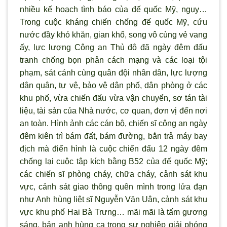
nhiều kế hoạch t
ình báo của đế quốc Mỹ, ngụy…
Trong cuộc kháng chiến chống đế quốc Mỹ, cứu
nước đầy khó khăn, gian khổ, song vô cùng vẻ vang
ấy, lực l
ượng Công an Thủ đô đ
ã ngày đêm đấu
tranh chống bọn phản cách mạng và các loại tội
phạm, sát cánh cùng quân đội nhân dân, lực lượng
dân quân, tự vệ, bảo vệ dân phố, dân phòng ở các
khu phố, vừa chiến đấu vừa vận chuyển, sơ tán tài
liệu, tài sản của Nhà n
ước, cơ quan, đơn vị đến nơi
an toàn. H
ình ảnh các cán bộ, chiến sĩ công an ngày
đêm kiên trì bám đất, bám đường, bắn trả máy bay
địch mà điển hình là cuộc chiến đấu 12 ngày đêm
chống lại cuộc tập kích bằng B52 của đế quốc Mỹ;
các chiến sĩ phòng cháy, chữa cháy, cảnh sát khu
vực, cảnh sát giao thông quên mình trong lửa đạn
như Anh hùng liệt sĩ Nguyễn Văn Uân, cảnh sát khu
vực khu phố Hai Bà Tr
ưng… m
ãi mãi là tấm g
ương
sáng, bản anh hùng ca trong sự nghiệp giải phóng