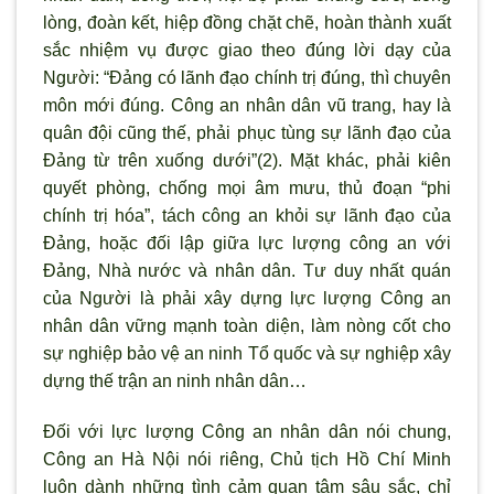
l
òng, đoàn kết, hiệp đồng chặt chẽ, hoàn thành xuất
sắc nhiệm vụ được giao theo đúng lời dạy của
Người: “Đảng có lãnh đạo chính trị đúng, thì chuyên
môn mới đúng. Công an nhân dân vũ trang, hay là
quân đội cũng thế, phải phục tùng sự lãnh đạo của
Đảng từ trên xuống d
ưới”(2). Mặt khác, phải kiên
quyết ph
òng, chống mọi âm m
ưu, thủ đoạn “phi
chính trị hóa”, tách công an khỏi sự l
ãnh đạo của
Đảng, hoặc đối lập giữa lực lượng công an với
Đảng, Nhà n
ước và nhân dân. Tư duy nhất quán
của Người là phải xây dựng lực lượng Công an
nhân dân vững mạnh toàn diện, làm n
òng cốt cho
sự nghiệp bảo vệ an ninh Tổ quốc và sự nghiệp xây
dựng thế trận an ninh nhân dân…
Đối với lực lượng Công an nhân dân nói chung,
Công an Hà Nội nói riêng, Chủ tịch Hồ Chí Minh
luôn dành những tình cảm quan tâm sâu sắc, chỉ