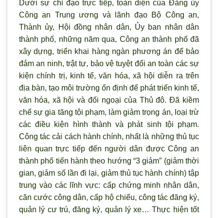
Dưới sự chỉ đạo trực tiếp, toàn diện của Đảng ủy
Công an Trung ương và l
ãnh đạo Bộ Công an,
Thành ủy, Hội đồng nhân dân, Ủy ban nhân dân
thành phố, những năm qua, Công an thành phố đã
xây dựng, triển khai hàng ngàn ph
ương án để bảo
đảm an ninh, trật tự, bảo vệ tuyệt đối an toàn các sự
kiện chính trị, kinh tế, văn hóa, x
ã hội diễn ra trên
địa bàn, tạo môi tr
ường ổn định để phát triển kinh tế,
văn hóa, x
ã hội và đối ngoại của Thủ đô. Đã kiềm
chế sự gia tăng tội phạm, làm giảm trọng án, loại trừ
các điều kiện hình thành và phát sinh tội phạm.
Công tác cải cách hành chính, nhất là những thủ tục
liên quan trực tiếp đến người dân được Công an
thành phố tiến hành theo h
ướng “3 giảm” (giảm thời
gian, giảm số lần đi lại, giảm thủ tục hành chính) tập
trung vào các lĩnh vực: cấp chứng minh nhân dân,
căn cước công dân, cấp hộ chiếu, công tác đăng k
ý,
quản lý c
ư trú, đăng k
ý, quản lý xe… Thực hiện tốt