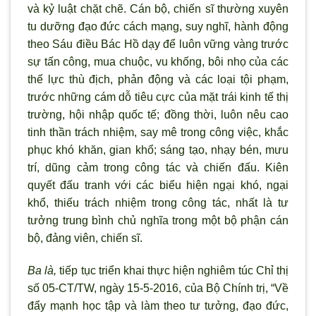
và kỷ luật chặt chẽ. Cán bộ, chiến sĩ th
ường xuyên
tu dưỡng đạo đức cách mạng, suy nghĩ, hành động
theo Sáu điều Bác Hồ dạy để luôn vững vàng trước
sự tấn công, mua chuộc, vu khống, bôi nhọ của các
thế lực thù địch, phản động và các loại tội phạm,
trước những cám dỗ tiêu cực của mặt trái kinh tế thị
trường, hội nhập quốc tế; đồng thời, luôn nêu cao
tinh thần trách nhiệm, say mê trong công việc, khắc
phục khó khăn, gian khổ; sáng tạo, nhạy bén, mưu
trí, dũng cảm trong công tác và chiến đấu. Kiên
quyết đấu tranh với các biểu hiện ngại khó, ngại
khổ, thiếu trách nhiệm trong công tác, nhất là tư
tưởng trung b
ình chủ nghĩa trong một bộ phận cán
bộ, đảng viên, chiến sĩ.
Ba là,
tiếp tục triển khai thực hiện nghiêm túc Chỉ thị
số 05-CT/TW, ngày 15-5-2016, của Bộ Chính trị, “Về
đẩy mạnh học tập và làm theo t
ư tưởng, đạo đức,