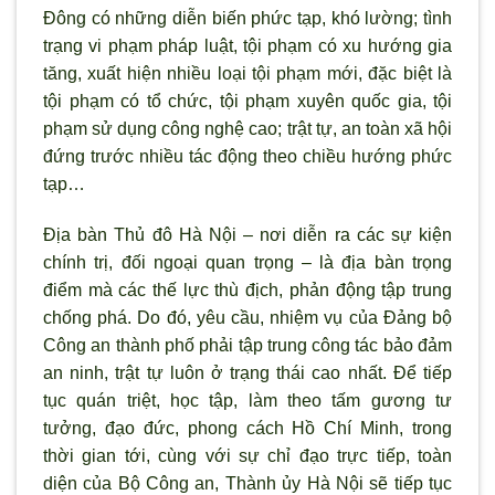
Đông có những diễn biến phức tạp, khó lường; tình
trạng vi phạm pháp luật, tội phạm có xu h
ướng gia
tăng, xuất hiện nhiều loại tội phạm mới, đặc biệt là
tội phạm có tổ chức, tội phạm xuyên quốc gia, tội
phạm sử dụng công nghệ cao; trật tự, an toàn x
ã hội
đứng trước nhiều tác động theo chiều hướng phức
tạp…
Địa bàn Thủ đô Hà Nội – n
ơi diễn ra các sự kiện
chính trị, đối ngoại quan trọng – là địa bàn trọng
điểm mà các thế lực thù địch, phản động tập trung
chống phá. Do đó, yêu cầu, nhiệm vụ của Đảng bộ
Công an thành phố phải tập trung công tác bảo đảm
an ninh, trật tự luôn ở trạng thái cao nhất. Để tiếp
tục quán triệt, học tập, làm theo tấm gương tư
tưởng, đạo đức, phong cách Hồ Chí Minh, trong
thời gian tới, cùng với sự chỉ đạo trực tiếp, toàn
diện của Bộ Công an, Thành ủy Hà Nội sẽ tiếp tục