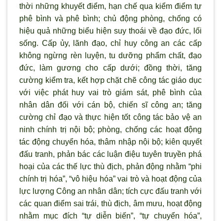
thời những khuyết điểm, hạn chế qua kiểm điểm tự
phê b
ình và phê bình; chủ động phòng, chống có
hiệu quả những biểu hiện suy thoái về đạo đức, lối
sống. Cấp ủy, lãnh đạo, chỉ huy công an các cấp
không ngừng rèn luyện, tu d
ưỡng phẩm chất, đạo
đức, làm gương cho cấp dưới; đồng thời, tăng
cường kiểm tra, kết hợp chặt chẽ công tác giáo dục
với việc phát huy vai tr
ò giám sát, phê bình của
nhân dân đối với cán bộ, chiến sĩ công an; tăng
cường chỉ đạo và thực hiện tốt công tác bảo vệ an
ninh chính trị nội bộ; phòng, chống các hoạt động
tác động chuyển hóa, thâm nhập nội bộ; kiên quyết
đấu tranh, phản bác các luận điệu tuyên truyền phá
hoại của các thế lực thù địch, phản động nhằm “phi
chính trị hóa”, “vô hiệu hóa” vai trò và hoạt động của
lực lượng Công an nhân dân; tích cực đấu tranh với
các quan điểm sai trái, thù địch, âm mưu, hoạt động
nhằm mục đích “tự diễn biến”, “tự chuyển hóa”,