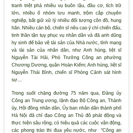
tranh triệt phá nhiều vụ buôn lậu, đầu cơ, tích trữ
lớn, nhiều ổ nhóm lưu manh, trộm cắp chuyên
nghiệp, bắt giữ xử l
ý nhiều đối tượng côn đồ, hung
hãn. Nhiều cán bộ, chiến sĩ nêu cao ý chí chiến đấu,
tinh thần tận tụy phục vụ nhân dân và đã anh dũng
hy sinh để bảo vệ tài sản của Nhà n
ước, tính mạng
và tài sản của nhân dân, như Anh hùng, liệt sĩ
Nguyễn Tài Hải, Phó Trưởng Công an phường
Chương Dương, quận Hoàn Kiếm; Anh hùng, liệt sĩ
Nguyễn Thái B
ình, chiến sĩ Phòng Cảnh sát hình
sự…
Trong suốt chặng đường 75 năm qua, Đảng ủy
Công an Trung ương, lãnh đạo Bộ Công an, Thành
ủy, Hội đồng nhân dân, Ủy ban nhân dân thành phố
Hà Nội đã chỉ đạo Công an Thủ đô phát động và
thực hiện sâu rộng, có hiệu quả các cuộc vận động,
các phong trào thi đua yêu n
ước, như “Công an