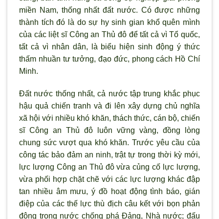
miền Nam, thống nhất đất nước. Có được những
thành tích đó là do sự hy sinh gian khổ quên m
ình
của các liệt sĩ Công an Thủ đô để tất cả vì Tổ quốc,
tất cả vì nhân dân, là biểu hiện sinh động ý thức
thấm nhuần tư tưởng, đạo đức, phong cách Hồ Chí
Minh.
Đất nước thống nhất, cả nước tập trung khắc phục
hậu quả chiến tranh và đi lên xây dựng chủ nghĩa
xã hội với nhiều khó khăn, thách thức, cán bộ, chiến
sĩ Công an Thủ đô luôn vững vàng, đồng lòng
chung sức v
ượt qua khó khăn. Trước yêu cầu của
công tác bảo đảm an ninh, trật tự trong thời kỳ mới,
lực lượng Công an Thủ đô vừa củng cố lực lượng,
vừa phối hợp chặt chẽ với các lực lượng khác đập
tan nhiều âm mưu,
ý đồ hoạt động tình báo, gián
điệp của các thế lực thù địch câu kết với bọn phản
động trong nước chống phá Đảng, Nhà n
ước; đấu