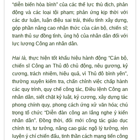
“diễn biến hòa bình” của các thế lực thù địch, phản
động và các loại tội phạm; phản ứng kịp thời với
các d
ư luận, luận điệu sai trái, thiếu tính xây dựng,
góp phần nâng cao nhận thức của cán bộ, chiến sĩ;
tranh thủ sự đồng t
ình, ủng hộ của nhân dân đối với
lực lượng Công an nhân dân.
Hai là,
thực hiện tốt khẩu hiệu hành động “Cán bộ,
chiến sĩ Công an Thủ đô chủ động, nêu g
ương, kỷ
cương, trách nhiệm, hiệu quả, v
ì Thủ đô bình yên”,
th
ường xuyên kiểm tra, chấn chỉnh việc chấp hành
các quy tr
ình, quy chế công tác, Điều lệnh Công an
nhân dân, siết chặt kỷ luật, kỷ cương, xây dựng tác
phong chính quy, phong cách ứng xử văn hóa; chú
trọng tổ chức “Diễn đàn công an lắng nghe ý kiến
nhân dân”. Đồng thời, đổi mới công tác giáo dục
chính trị, tư tưởng, nâng cao giác ngộ lý tưởng, rèn
luyện ý chí chiến đấu, tinh thần cách mạng tiến công