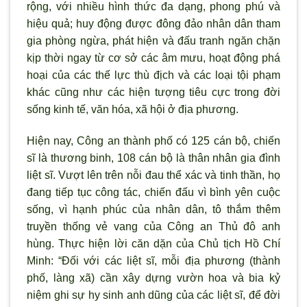
rộng, với nhiều h
ình thức đa dạng, phong phú và
hiệu quả; huy động được đông đảo nhân dân tham
gia phòng ngừa, phát hiện và đấu tranh ngăn chặn
kịp thời ngay từ cơ sở các âm mưu, hoạt động phá
hoại của các thế lực thù địch và các loại tội phạm
khác cũng nh
ư các hiện tượng tiêu cực trong đời
sống kinh tế, văn hóa, x
ã hội ở địa phương.
Hiện nay, Công an thành phố có 125 cán bộ, chiến
sĩ là th
ương binh, 108 cán bộ là thân nhân gia đ
ình
liệt sĩ. V
ượt lên trên nỗi đau thể xác và tinh thần, họ
đang tiếp tục công tác, chiến đấu v
ì bình yên cuộc
sống, vì hạnh phúc của nhân dân, tô thắm thêm
truyền thống vẻ vang của Công an Thủ đô anh
hùng. Thực hiện lời căn dặn của Chủ tịch Hồ Chí
Minh: “Đối với các liệt sĩ, mỗi địa phương (thành
phố, làng xã) cần xây dựng v
ườn hoa và bia kỷ
niệm ghi sự hy sinh anh dũng của các liệt sĩ, để đời