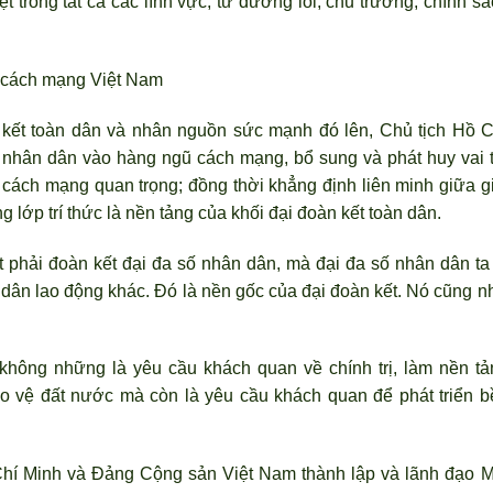
 trong tất cả các lĩnh vực, từ đường lối, chủ trương, chính sá
a cách mạng Việt Nam
kết toàn dân và nhân nguồn sức mạnh đó lên, Chủ tịch Hồ C
p nhân dân vào hàng ngũ cách mạng, bổ sung và phát huy vai t
 cách mạng quan trọng; đồng thời khẳng định liên minh giữa gi
 lớp trí thức là nền tảng của khối đại đoàn kết toàn dân.
 phải đoàn kết đại đa số nhân dân, mà đại đa số nhân dân ta 
dân lao động khác. Đó là nền gốc của đại đoàn kết. Nó cũng n
í không những là yêu cầu khách quan về chính trị, làm nền tả
o vệ đất nước mà c
òn là yêu cầu khách quan để phát triển b
Chí Minh và Đảng Cộng sản Việt Nam thành lập và l
ãnh đạo M