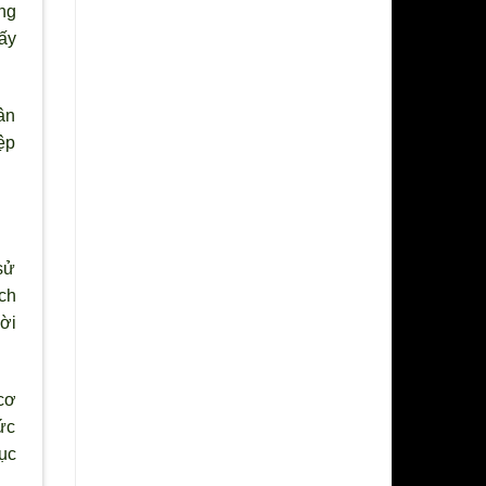
ng
ấy
ân
ệp
sử
ịch
ời
cơ
ức
ục