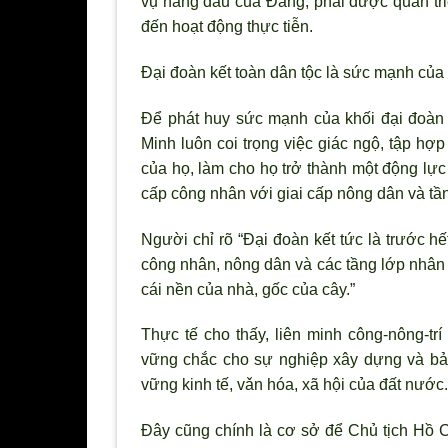
vụ hàng đầu của Đảng, phải được quán triệt
đến hoạt động thực tiễn.
Đại đoàn kết toàn dân tộc là sức mạnh củ
Để phát huy sức mạnh của khối đại đoàn 
Minh luôn coi trọng việc giác ngộ, tập hợ
của họ, làm cho họ trở thành một động lực
cấp công nhân với giai cấp nông dân và tầng
Ng
ười chỉ r
õ “Đại đoàn kết tức là tr
ước hết
công nhân, nông dân và các tầng lớp nhân 
cái nền của nhà, gốc của cây.”
Thực tế cho thấy, liên minh công-nông-tr
vững chắc cho sự nghiệp xây dựng và bả
vững kinh tế, vǎn hóa, xã hội của đất nước.
Đây cũng chính là c
ơ sở để Chủ tịch Hồ 