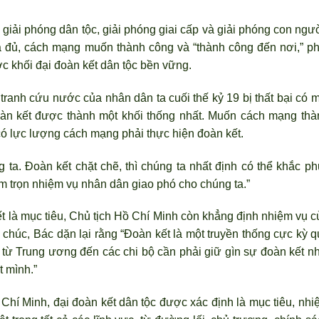
 giải phóng dân tộc, giải phóng giai cấp và giải phóng con ngư
ưa đủ, cách mạng muốn thành công và “thành công đến nơi,” ph
c khối đại đoàn kết dân tộc bền vững.
tranh cứu nước của nhân dân ta cuối thế kỷ 19 bị thất bại có m
àn kết được thành một khối thống nhất. Muốn cách mạng thà
ó lực lượng cách mạng phải thực hiện đoàn kết.
 ta. Đoàn kết chặt chẽ, th
ì chúng ta nhất định có thể khắc ph
làm trọn nhiệm vụ nhân dân giao phó cho chúng ta.”
ết là mục tiêu, Chủ tịch Hồ Chí Minh còn khẳng định nhiệm vụ c
 chúc, Bác dặn lại rằng “Đoàn kết là một truyền thống cực kỳ q
từ Trung ương đến các chi bộ cần phải giữ gìn sự đoàn kết nh
t m
ình.”
 Chí Minh, đại đoàn kết dân tộc được xác định là mục tiêu, nhi