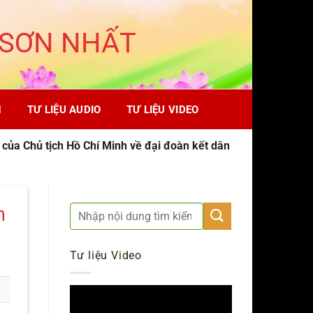
 SƠN NHẤT
H
TƯ LIỆU AUDIO
TƯ LIỆU VIDEO
 của Chủ tịch Hồ Chí Minh về đại đoàn kết dân
n
Tư liệu Video