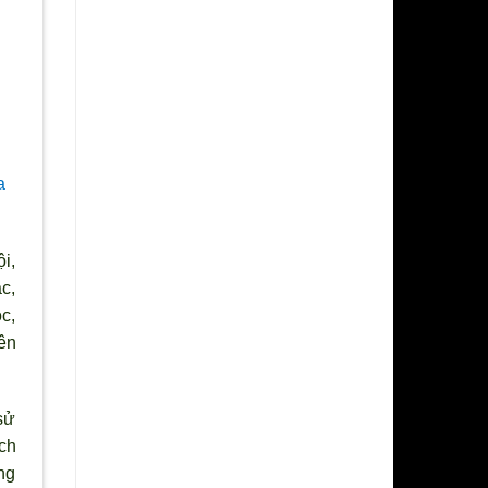
a
i,
c,
c,
ên
sử
ch
ng