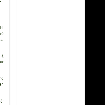
ch
hí
r
ò
ai
là
hư
ng
ền
ặt