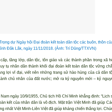
rọng dự Ngày hội Đại đoàn kết toàn dân tộc các buôn, thôn củ
tỉnh Đắk Lắk, ngày 11/11/2018. (Ảnh: Trí Dũng/TTXVN)
cấp, tầng lớp, dân tộc, tôn giáo và các thành phần trong xã hộ
quy tụ nhân dân thành khối đại đoàn kết toàn dân tộc vững chắ
g lợi vĩ đại, viết nên những trang sử hào hùng của cả dân tộ
 thành chủ nhân của đất nước; mở ra kỷ nguyên mới – kỷ nguy
ệt Nam ngày 10/9/1955, Chủ tịch Hồ Chí Minh khẳng định: “Lịch 
àn kết của nhân dân là vô địch. Mặt trận Việt Minh đ
ã giúp Cá
 nhất Việt Minh-Liên Việt đã giúp kháng chiến thắng lợi. Chú