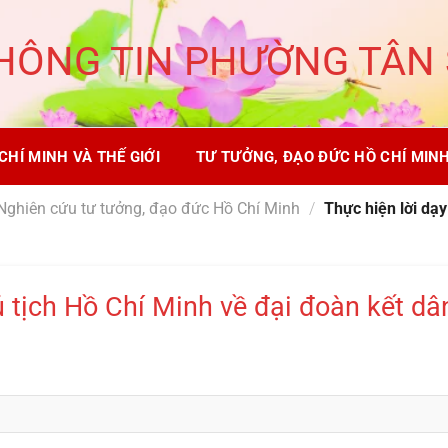
HÔNG TIN PHƯỜNG TÂN
CHÍ MINH VÀ THẾ GIỚI
TƯ TƯỞNG, ĐẠO ĐỨC HỒ CHÍ MIN
Nghiên cứu tư tưởng, đạo đức Hồ Chí Minh
/
Thực hiện lời dạy
ủ tịch Hồ Chí Minh về đại đoàn kết dâ