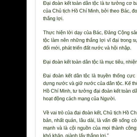
Đại đoàn kết toàn dân tộc là tư tưởng cơ 
của Chủ tịch Hồ Chí Minh, bởi theo Bác, đo
thắng lợi.
Thực hiện lời dạy của Bác, Đảng Cộng sả
tộc làm nên những thắng lợi vĩ đại trong 
đổi mới, phát triển đất nước và hội nhập.
Đại đoàn kết toàn dân tộc là mục tiêu, nh
Đại đoàn kết dân tộc là truyền thống cực 
dựng n
ước và giữ nước của dân tộc. Kế th
Hồ Chí Minh, tư tưởng đại đoàn kết toàn dân
hoạt động cách mạng của Người.
Về vai tr
ò của đại đoàn kết, Chủ tịch Hồ Chí
bản, nhất quán, lâu dài, là vấn đề sống c
ò
mạnh và là cội nguồn của mọi thành công: 
khó khăn, giành lấy thắng lợi.”