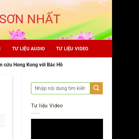
 SƠN NHẤT
H
TƯ LIỆU AUDIO
TƯ LIỆU VIDEO
ên cứu Hong Kong với Bác Hồ
Tư liệu Video