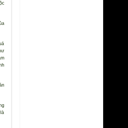
tộc
ủa
uá
hư
âm
nh
án
ng
là