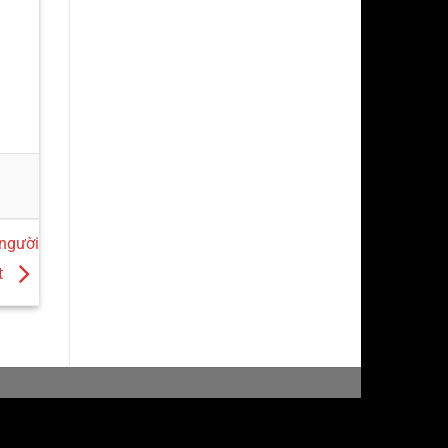
người
t