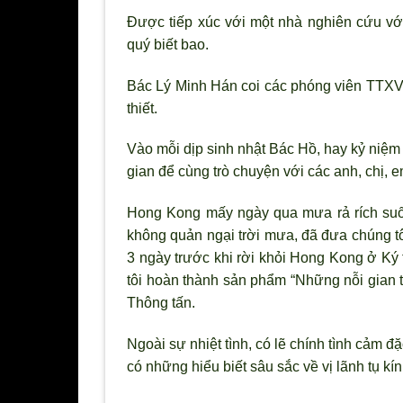
Được tiếp xúc với một nhà nghiên cứu vớ
quý biết bao.
Bác Lý Minh Hán coi các phóng viên TTXV
thiết.
Vào mỗi dịp sinh nhật Bác Hồ, hay kỷ niệm
gian để cùng trò chuyện với các anh, chị,
Hong Kong mấy ngày qua mưa rả rích suố
không quản ngại trời mưa, đã đưa chúng tô
3 ngày trước khi rời khỏi Hong Kong ở Ký 
tôi hoàn thành sản phẩm “Những nỗi gian 
Thông tấn.
Ngoài sự nhiệt tình, có lẽ chính tình cảm đ
có những hiểu biết sâu sắc về vị lãnh tụ kí