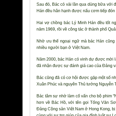
Sau đó, Bác có vài lần qua dùng bữa với đ
Hán đều hân hạnh được nấu cơm tiếp đón
Hai vợ chồng bác Lý Minh Hán đều tốt ng
năm 1969, rồi về công tác ở thành phố Qu
Nhờ ưu thế ngoại ngữ mà bác Hán cũng đ
nhiều người bạn ở Việt Nam.
Năm 2000, bác Hán có vinh dự được mời l
đã nhận được sự đánh giá cao của Đảng v
Bác cũng đã có cơ hội được gặp một số nh
Xuân Phúc và nguyên Thủ tướng Nguyễn 
Bác tâm sự nhờ làm cố vấn cho bộ phim “
hơn về Bác Hồ, với tên gọi Tống Văn Sơ
Đảng Cộng sản Việt Nam ở Hong Kong, bị 
cùng với sự trợ giúp của gia đình luật sư 