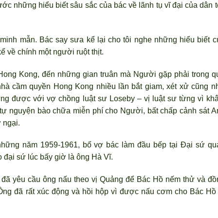
ước những hiểu biết sâu sắc của bác về lãnh tụ vĩ đại của dân 
minh mẫn. Bác say sưa kể lại cho tôi nghe những hiểu biết c
 về chính một người ruột thịt.
 Hong Kong, đến những gian truân mà Người gặp phải trong q
nhà cầm quyền Hong Kong nhiều lần bắt giam, xét xử cũng n
ng được với vợ chồng luật sư Loseby – vị luật sư từng vì kh
tự nguyện bào chữa miễn phí cho Người, bất chấp cảnh sát A
 ngại.
 những năm 1959-1961, bố vợ bác làm đầu bếp tại Đại sứ qu
đại sứ lúc bấy giờ là ông Hà Vĩ.
ứ đã yêu cầu ông nấu theo vị Quảng để Bác Hồ nếm thử và đồ
 Ông đã rất xúc động và hồi hộp vì được nấu cơm cho Bác Hồ 