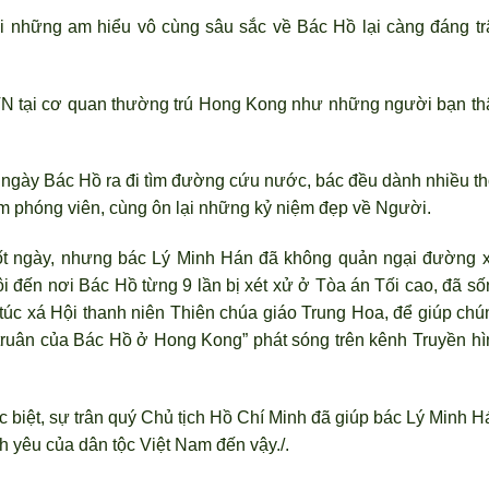
i những am hiểu vô cùng sâu sắc về Bác Hồ lại càng đáng tr
N tại cơ quan thường trú Hong Kong như những người bạn th
 ngày Bác Hồ ra đi tìm đường cứu nước, bác đều dành nhiều th
 em phóng viên, cùng ôn lại những kỷ niệm đẹp về Người.
t ngày, nhưng bác Lý Minh Hán đã không quản ngại đường x
i đến nơi Bác Hồ từng 9 lần bị xét xử ở Tòa án Tối cao, đã số
túc xá Hội thanh niên Thiên chúa giáo Trung Hoa, để giúp chú
truân của Bác Hồ ở Hong Kong” phát sóng trên kênh Truyền hì
ặc biệt, sự trân quý Chủ tịch Hồ Chí Minh đã giúp bác Lý Minh 
nh yêu của dân tộc Việt Nam đến vậy./.