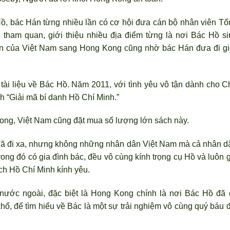
Hồ, bác Hán từng nhiều lần có cơ hội đưa cán bộ nhân viên Tổ
tham quan, giới thiệu nhiều địa điểm từng là nơi Bác Hồ si
oàn của Việt Nam sang Hong Kong cũng nhờ bác Hán đưa đi gi
tài liệu về Bác Hồ. Năm 2011, với tình yêu vô tận dành cho C
h “Giải mã bí danh Hồ Chí Minh.”
ng, Việt Nam cũng đặt mua số lượng lớn sách này.
đã đi xa, nhưng không những nhân dân Việt Nam mà cả nhân d
rong đó có gia đình bác, đều vô cùng kính trọng cụ Hồ và luôn 
ch Hồ Chí Minh kính yêu.
nước ngoài, đặc biệt là Hong Kong chính là nơi Bác Hồ đã 
ổ, để tìm hiểu về Bác là một sự trải nghiệm vô cùng quý báu đ