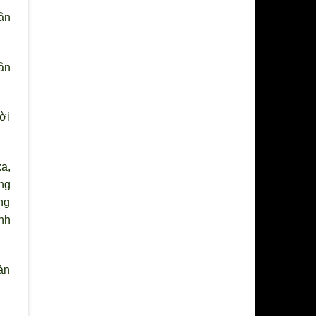
ân
ân
ời
a,
ng
ng
nh
Hán