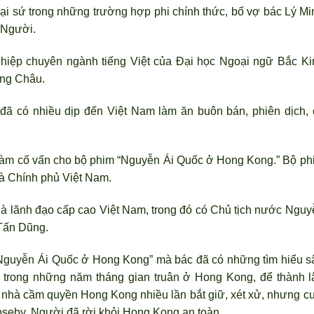
ại sứ trong những trường hợp phi chính thức, bố vợ bác Lý Mi
 Người.
hiệp chuyên ngành tiếng Việt của Đại học Ngoại ngữ Bắc Ki
ảng Châu.
ã có nhiều dịp đến Việt Nam làm ăn buôn bán, phiên dịch, 
àm cố vấn cho bộ phim “Nguyễn Ái Quốc ở Hong Kong.” Bộ ph
à Chính phủ Việt Nam.
à lãnh đạo cấp cao Việt Nam, trong đó có Chủ tịch nước Nguy
Tấn Dũng.
Nguyễn Ái Quốc ở Hong Kong” mà bác đã có những tìm hiểu s
 trong những năm tháng gian truân ở Hong Kong, để thành l
nhà cầm quyền Hong Kong nhiều lần bắt giữ, xét xử, nhưng cu
Loseby, Người đã rời khỏi Hong Kong an toàn.