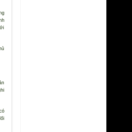
ng
nh
ới
hủ
ân
ghi
có
ối