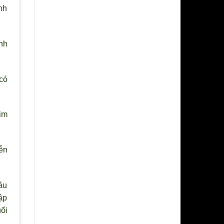
nh
nh
có
im
ễn
âu
ập
ối