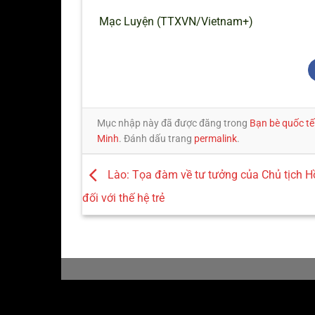
Mạc Luyện (TTXVN/Vietnam+)
Mục nhập này đã được đăng trong
Bạn bè quốc tế
Minh
. Đánh dấu trang
permalink
.
Lào: Tọa đàm về tư tưởng của Chủ tịch H
đối với thế hệ trẻ