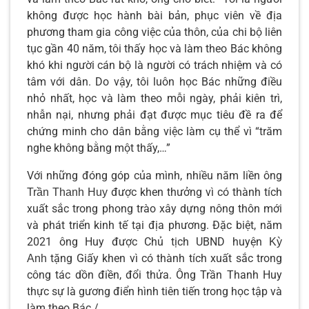
không được học hành bài bản, phục viên về địa
phương tham gia công việc của thôn, của chi bộ liên
tục gần 40 năm, tôi thấy học và làm theo Bác không
khó khi người cán bộ là người có trách nhiệm và có
tâm với dân. Do vậy, tôi luôn học Bác những điều
nhỏ nhất, học và làm theo mỗi ngày, phải kiên trì,
nhẫn nại, nhưng phải đạt được mục tiêu đề ra để
chứng minh cho dân bằng việc làm cụ thể vì “trăm
nghe không bằng một thấy,…”
Với những đóng góp của mình, nhiều năm liền ông
được khen thưởng vì có thành tích
Trần Thanh Huy
xuất sắc trong phong trào xây dựng nông thôn mới
và phát triển kinh tế tại địa phương. Đặc biệt, năm
2021 ông Huy được Chủ tịch UBND huyện
Kỳ
tặng Giấy khen vì có thành tích xuất sắc trong
Anh
công tác dồn điền, đổi thửa. Ông Trần Thanh Huy
thực sự là gương điển hình tiên tiến trong học tập và
làm theo Bác./.