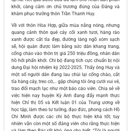
khởi, càng cảm ơn chủ trương đúng của Đảng và
khâm phục trưởng thôn Trần Thanh Huy.
Về với thôn Hòa Hợp, giữa mùa nắng nóng, nhưng
quang cảnh thôn quê cây cối xanh tươi, hàng rào
xanh được cắt tỉa đẹp, đường làng ngõ xóm sạch
sẽ, hội quán được làm bằng sức dân khang trang,
cổng chào vào thôn trị giá 250 triệu đồng, nhân dân
hồ hởi phấn khởi. Chi bộ đang tích cực chuẩn bị nội
dung Đại hội nhiệm kỳ 2022-2025. Thấy ông Huy và
một số người dân đang lau chùi lại cổng chào, cắt
tỉa hàng cây, treo cờ,… gặp chúng tôi ông cười vui vẻ,
trao đổi mạch lạc như một báo cáo viên. Chia sẻ về
việc hiện nay huyện Kỳ Anh đang đẩy mạnh thực
hiện Chỉ thị 05 và Kết luận 01 của Trung ương về
học tập, làm theo tư tưởng, đạo đức, phong cách Hồ
Chí Minh được các chi bộ thực hiện khá tốt; tuy
nhiên vẫn còn một số đảng viên cho rằng thực hiện
và làm theo Bác rất khó, ông cho biết: “Tôi là người