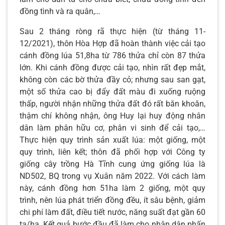
đồng tình và ra quân,…
Sau 2 tháng ròng rã thực hiện (từ tháng 11-
12/2021), thôn Hòa Hợp đã hoàn thành việc cải tạo
cánh đồng lúa 51,8ha từ 786 thửa chỉ còn 87 thửa
lớn. Khi cánh đồng được cải tạo, nhìn rất đẹp mắt,
không còn các bờ thửa đầy cỏ; nhưng sau san gạt,
một số thửa cao bị đẩy đất màu đi xuống ruộng
thấp, người nhận những thửa đất đó rất băn khoăn,
thậm chí không nhận, ông Huy lại huy động nhân
dân làm phân hữu cơ, phân vi sinh để cải tạo,…
Thực hiện quy trình sản xuất lúa: một giống, một
quy trình, liên kết; thôn đã phối hợp với Công ty
giống cây trồng Hà Tĩnh cung ứng giống lúa là
ND502, BQ trong vụ Xuân năm 2022. Với cách làm
này, cánh đồng hơn 51ha làm 2 giống, một quy
trình, nên lúa phát triển đồng đều, ít sâu bệnh, giảm
chi phí làm đất, điều tiết nước, năng suất đạt gần 60
tạ/ha. Kết quả bước đầu đã làm cho nhân dân phấn