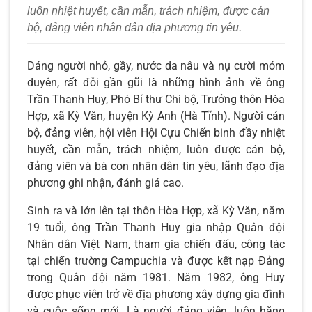
luôn nhiệt huyết, cần mẫn, trách nhiệm, được cán
bộ, đảng viên nhân dân địa phương tin yêu.
Dáng người nhỏ, gầy, nước da nâu và nụ cười móm
duyên, rất đỗi gần gũi là những hình ảnh về ông
Trần Thanh Huy, Phó Bí thư Chi bộ, Trưởng thôn Hòa
Hợp, xã Kỳ Văn, huyện Kỳ Anh (Hà Tĩnh). Người cán
bộ, đảng viên, hội viên Hội Cựu Chiến binh đầy nhiệt
huyết, cần mẫn, trách nhiệm, luôn được cán bộ,
đảng viên và bà con nhân dân tin yêu, lãnh đạo địa
phương ghi nhận, đánh giá cao.
Sinh ra và lớn lên tại thôn Hòa Hợp, xã Kỳ Văn, năm
19 tuổi, ông
Huy gia nhập Quân đội
Trần Thanh
Nhân dân Việt Nam, tham gia chiến đấu, công tác
tại chiến trường Campuchia và được kết nạp Đảng
trong Quân đội năm 1981. Năm 1982, ông Huy
được phục viên trở về địa phương xây dựng gia đình
và cuộc sống mới. Là người đảng viên, luôn hăng