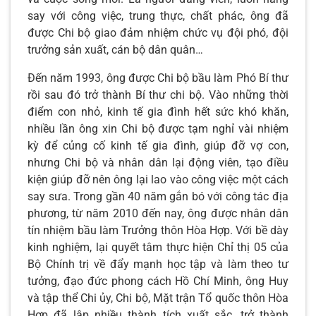
say với công việc, trung thực, chất phác, ông đã
được Chi bộ giao đảm nhiệm chức vụ đội phó, đội
trưởng sản xuất, cán bộ dân quân…
Đến năm 1993, ông được Chi bộ bầu làm Phó Bí thư
rồi sau đó trở thành Bí thư chi bộ. Vào những thời
điểm con nhỏ, kinh tế gia đình hết sức khó khăn,
nhiều lần ông xin Chi bộ được tạm nghỉ vài nhiệm
kỳ để củng cố kinh tế gia đình, giúp đỡ vợ con,
nhưng Chi bộ và nhân dân lại động viên, tạo điều
kiện giúp đỡ nên ông lại lao vào công việc một cách
say sưa. Trong gần 40 năm gắn bó với công tác địa
phương, từ năm 2010 đến nay, ông được nhân dân
tín nhiệm bầu làm Trưởng thôn Hòa Hợp. Với bề dày
kinh nghiệm, lại quyết tâm thực hiện Chỉ thị 05 của
Bộ Chính trị về đẩy mạnh học tập và làm theo tư
tưởng, đạo đức phong cách Hồ Chí Minh, ông Huy
và tập thể Chi ủy, Chi bộ, Mặt trận Tổ quốc thôn Hòa
Hợp đã lập nhiều thành tích xuất sắc, trở thành