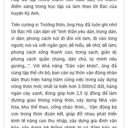
điểm sáng trong học tập và làm theo lời Bác của
huyện Kỳ Anh.
Trên cương vị Trưởng thôn, ông Huy đã luôn ghi nhớ
lời Bác Hồ căn dặn về “tinh thần yêu dân, trọng dân,
vì dân; phong cách nói đi đôi với làm, đi vào lòng
người; nói và viết ngắn gọn, dễ hiểu, dễ nhớ, dễ làm;
phong cách sống thanh cao, trong sạch, giản dị;
phong cách quần chúng, dân chủ, tự mình nêu
gương,…”. Với khả năng “Dân vận khéo”, ông đã
cùng tập thể chi bộ, ban cán sự thôn vận động nhân
dân thực hiện hàng trăm công việc trong xây dựng
nông thôn mới; nhất là hiến hơn 3.000m2 đất, hàng
ngàn cây xanh, đóng góp hơn 2,5 tỷ đồng để làm
đường giao thông nông thôn, xây dựng Nhà văn
hóa, khu thể thao, cổng chào thôn,… Vận động bà
con trong thôn đoàn kết, giúp đỡ nhau phát triển
kinh tế nâng cao thu nhập, xây dựng gia đình văn
hóa, xây dựng hệ thống chính trị và đảm bảo an