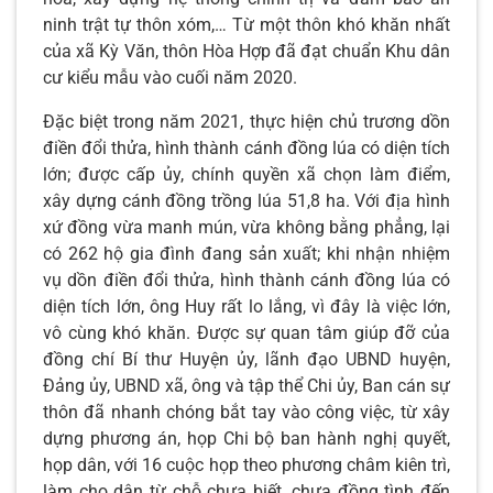
ninh trật tự thôn xóm,… Từ một thôn khó khăn nhất
của xã Kỳ Văn, thôn Hòa Hợp đã đạt chuẩn Khu dân
cư kiểu mẫu vào cuối năm 2020.
Đặc biệt trong năm 2021, thực hiện chủ trương dồn
điền đổi thửa, hình thành cánh đồng lúa có diện tích
lớn; được cấp ủy, chính quyền xã chọn làm điểm,
xây dựng cánh đồng trồng lúa 51,8 ha. Với địa hình
xứ đồng vừa manh mún, vừa không bằng phẳng, lại
có 262 hộ gia đình đang sản xuất; khi nhận nhiệm
vụ dồn điền đổi thửa, hình thành cánh đồng lúa có
diện tích lớn, ông Huy rất lo lắng, vì đây là việc lớn,
vô cùng khó khăn. Được sự quan tâm giúp đỡ của
đồng chí Bí thư Huyện ủy, lãnh đạo UBND huyện,
Đảng ủy, UBND xã, ông và tập thể Chi ủy, Ban cán sự
thôn đã nhanh chóng bắt tay vào công việc, từ xây
dựng phương án, họp Chi bộ ban hành nghị quyết,
họp dân, với 16 cuộc họp theo phương châm kiên trì,
làm cho dân từ chỗ chưa biết, chưa đồng tình đến