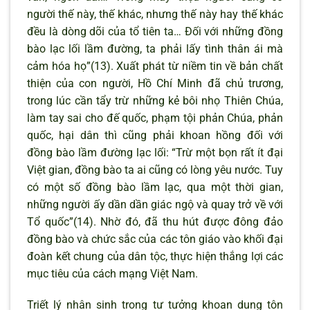
người thế này, thế khác, nhưng thế này hay thế khác
đều là dòng dõi của tổ tiên ta… Đối với những đồng
bào lạc lối lầm đường, ta phải lấy tình thân ái mà
cảm hóa họ”(13). Xuất phát từ niềm tin về bản chất
thiện của con người, Hồ Chí Minh đã chủ trương,
trong lúc cần tẩy trừ những kẻ bôi nhọ Thiên Chúa,
làm tay sai cho đế quốc, phạm tội phản Chúa, phản
quốc, hại dân thì cũng phải khoan hồng đối với
đồng bào lầm đường lạc lối: “Trừ một bọn rất ít đại
Việt gian, đồng bào ta ai cũng có lòng yêu nước. Tuy
có một số đồng bào lầm lạc, qua một thời gian,
những người ấy dần dần giác ngộ và quay trở về với
Tổ quốc”(14). Nhờ đó, đã thu hút được đông đảo
đồng bào và chức sắc của các tôn giáo vào khối đại
đoàn kết chung của dân tộc, thực hiện thắng lợi các
mục tiêu của cách mạng Việt Nam.
Triết lý nhân sinh trong tư tưởng khoan dung tôn