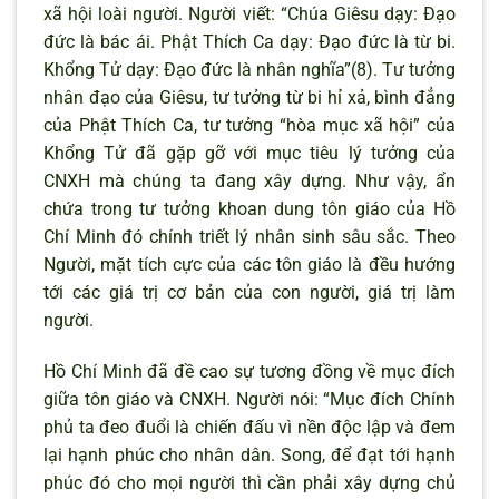
xã hội loài người. Người viết: “Chúa Giêsu dạy: Đạo
đức là bác ái. Phật Thích Ca dạy: Đạo đức là từ bi.
Khổng Tử dạy: Đạo đức là nhân nghĩa”(8). Tư tưởng
nhân đạo của Giêsu, tư tưởng từ bi hỉ xả, bình đẳng
của Phật Thích Ca, tư tưởng “hòa mục xã hội” của
Khổng Tử đã gặp gỡ với mục tiêu lý tưởng của
CNXH mà chúng ta đang xây dựng. Như vậy, ẩn
chứa trong tư tưởng khoan dung tôn giáo của Hồ
Chí Minh đó chính triết lý nhân sinh sâu sắc. Theo
Người, mặt tích cực của các tôn giáo là đều hướng
tới các giá trị cơ bản của con người, giá trị làm
người.
Hồ Chí Minh đã đề cao sự tương đồng về mục đích
giữa tôn giáo và CNXH. Người nói: “Mục đích Chính
phủ ta đeo đuổi là chiến đấu vì nền độc lập và đem
lại hạnh phúc cho nhân dân. Song, để đạt tới hạnh
phúc đó cho mọi người thì cần phải xây dựng chủ