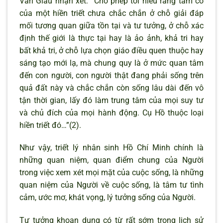
Văn Giàu nhận xét: “Cho phép tôi hiểu rằng tầm cỡ
của một hiền triết chưa chắc chắn ở chỗ giải đáp
mối tương quan giữa tồn tại và tư tưởng, ở chỗ xác
định thế giới là thực tại hay là ảo ảnh, khả tri hay
bất khả tri, ở chỗ lựa chọn giáo điều quen thuộc hay
sáng tạo mới lạ, mà chung quy là ở mức quan tâm
đến con người, con người thật đang phải sống trên
quả đất này và chắc chắn còn sống lâu dài đến vô
tận thời gian, lấy đó làm trung tâm của mọi suy tư
và chủ đích của mọi hành động. Cụ Hồ thuộc loại
hiền triết đó…”(2).
Như vậy, triết lý nhân sinh Hồ Chí Minh chính là
những quan niệm, quan điểm chung của Người
trong việc xem xét mọi mặt của cuộc sống, là những
quan niệm của Người về cuộc sống, là tâm tư tình
cảm, ước mơ, khát vọng, lý tưởng sống của Người.
Tư tưởng khoan dung có từ rất sớm trong lịch sử