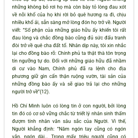
những không bỏ rơi họ mà còn bày tỏ lòng đau xót
về nỗi khổ của họ khi rời bỏ quê hương ra đi, chịu
nhiều khổ ải, sẵn sàng mở lòng đón họ trở về. Người
viết: “Số phận của những giáo hữu ấy khiến tôi rất
đau lòng và chắc đồng bào cũng đủ sức đấu tranh
đòi trở về quê cha đất tổ. Nhân dịp này, tôi xin nhắc
lại cho đồng bào rõ: Chính phủ ta thật thà tôn trọng
tín ngưỡng tự do. Đối với những giáo hữu đã nhầm
di cư vào Nam, Chính phủ đã ra lệnh cho địa
phương giữ gìn cẩn thận ruộng vườn, tài sản của
những đồng bào ấy và sẽ giao trả lại cho những
người trở về”(12).
Hồ Chí Minh luôn có lòng tin ở con người, bởi lòng
tin đó có cơ sở vững chắc từ triết lý nhân sinh thấm
đượm tính nhân văn sâu sắc của Người. Vì thế,
Người khẳng định: “Năm ngón tay cũng có ngón
vắn, ngón dài… Trong mấy triệu người cũng có