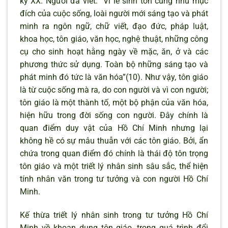
kỷ XX. Người đã viết: “Vì lẽ sinh tồn cũng như mục
đích của cuộc sống, loài người mới sáng tạo và phát
minh ra ngôn ngữ, chữ viết, đạo đức, pháp luật,
khoa học, tôn giáo, văn học, nghệ thuật, những công
cụ cho sinh hoạt hằng ngày về mặc, ăn, ở và các
phương thức sử dụng. Toàn bộ những sáng tạo và
phát minh đó tức là văn hóa”(10). Như vậy, tôn giáo
là từ cuộc sống mà ra, do con người và vì con người;
tôn giáo là một thành tố, một bộ phận của văn hóa,
hiện hữu trong đời sống con người. Đây chính là
quan điểm duy vật của Hồ Chí Minh nhưng lại
không hề có sự mâu thuẫn với các tôn giáo. Bởi, ẩn
chứa trong quan điểm đó chính là thái độ tôn trọng
tôn giáo và một triết lý nhân sinh sâu sắc, thể hiện
tính nhân văn trong tư tưởng và con người Hồ Chí
Minh.
Kế thừa triết lý nhân sinh trong tư tưởng Hồ Chí
Minh về khoan dung tôn giáo, trong quá trình đổi