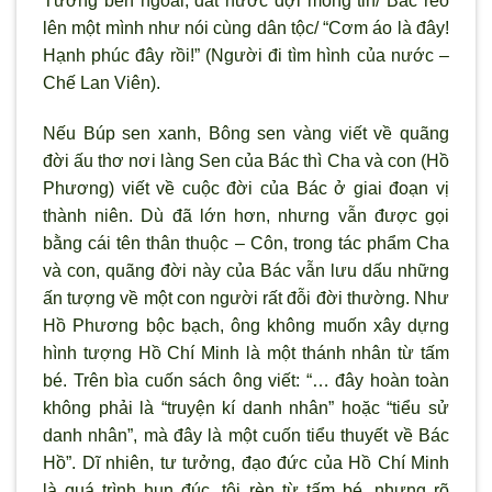
Tưởng bên ngoài, đất nước đợi mong tin/ Bác reo
lên một mình như nói cùng dân tộc/ “Cơm áo là đây!
Hạnh phúc đây rồi!” (Người đi tìm hình của nước –
Chế Lan Viên).
Nếu Búp sen xanh, Bông sen vàng viết về quãng
đời ấu thơ nơi làng Sen của Bác thì Cha và con (Hồ
Phương) viết về cuộc đời của Bác ở giai đoạn vị
thành niên. Dù đã lớn hơn, nhưng vẫn được gọi
bằng cái tên thân thuộc – Côn, trong tác phẩm Cha
và con, quãng đời này của Bác vẫn lưu dấu những
ấn tượng về một con người rất đỗi đời thường. Như
Hồ Phương bộc bạch, ông không muốn xây dựng
hình tượng Hồ Chí Minh là một thánh nhân từ tấm
bé. Trên bìa cuốn sách ông viết: “… đây hoàn toàn
không phải là “truyện kí danh nhân” hoặc “tiểu sử
danh nhân”, mà đây là một cuốn tiểu thuyết về Bác
Hồ”. Dĩ nhiên, tư tưởng, đạo đức của Hồ Chí Minh
là quá trình hun đúc, tôi rèn từ tấm bé, nhưng rõ