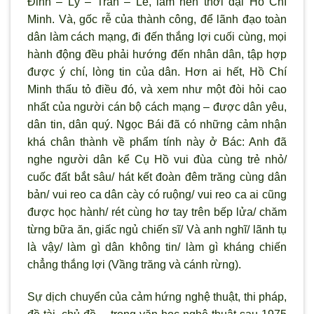
Đinh – Lý – Trần – Lê, làm nên thời đại Hồ Chí
Minh. Và, gốc rễ của thành công, để lãnh đạo toàn
dân làm cách mạng, đi đến thắng lợi cuối cùng, mọi
hành động đều phải hướng đến nhân dân, tập hợp
được ý chí, lòng tin của dân. Hơn ai hết, Hồ Chí
Minh thấu tỏ điều đó, và xem như một đòi hỏi cao
nhất của người cán bộ cách mạng – được dân yêu,
dân tin, dân quý. Ngọc Bái đã có những cảm nhận
khá chân thành về phẩm tính này ở Bác: Anh đã
nghe người dân kể Cụ Hồ vui đùa cùng trẻ nhỏ/
cuốc đất bắt sâu/ hát kết đoàn đêm trăng cùng dân
bản/ vui reo ca dân cày có ruộng/ vui reo ca ai cũng
được học hành/ rét cùng hơ tay trên bếp lửa/ chăm
từng bữa ăn, giấc ngủ chiến sĩ/ Và anh nghĩ/ lãnh tụ
là vậy/ làm gì dân không tin/ làm gì kháng chiến
chẳng thắng lợi (Vầng trăng và cánh rừng).
Sự dịch chuyển của cảm hứng nghệ thuật, thi pháp,