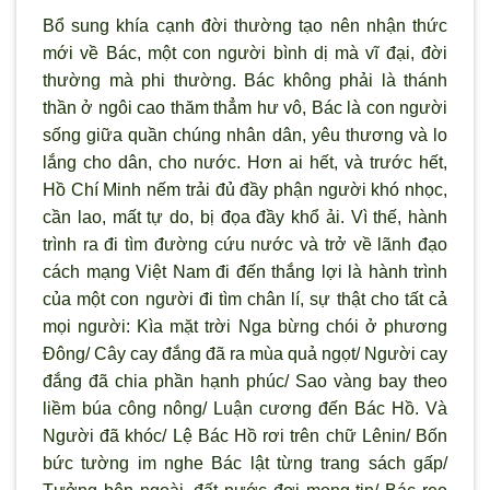
Bổ sung khía cạnh đời thường tạo nên nhận thức
mới về Bác, một con người bình dị mà vĩ đại, đời
thường mà phi thường. Bác không phải là thánh
thần ở ngôi cao thăm thẳm hư vô, Bác là con người
sống giữa quần chúng nhân dân, yêu thương và lo
lắng cho dân, cho nước. Hơn ai hết, và trước hết,
Hồ Chí Minh nếm trải đủ đầy phận người khó nhọc,
cần lao, mất tự do, bị đọa đầy khổ ải. Vì thế, hành
trình ra đi tìm đường cứu nước và trở về lãnh đạo
cách mạng Việt Nam đi đến thắng lợi là hành trình
của một con người đi tìm chân lí, sự thật cho tất cả
mọi người: Kìa mặt trời Nga bừng chói ở phương
Đông/ Cây cay đắng đã ra mùa quả ngọt/ Người cay
đắng đã chia phần hạnh phúc/ Sao vàng bay theo
liềm búa công nông/ Luận cương đến Bác Hồ. Và
Người đã khóc/ Lệ Bác Hồ rơi trên chữ Lênin/ Bốn
bức tường im nghe Bác lật từng trang sách gấp/