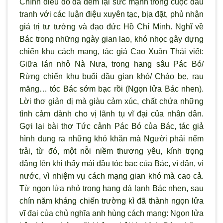
Chính điều đó đã đem lại sức mạnh trong cuộc đấu
tranh với các luận điệu xuyên tạc, bịa đặt, phủ nhận
giá trị tư tưởng và đạo đức Hồ Chí Minh. Nghĩ về
Bác trong những ngày gian lao, khó nhọc gây dựng
chiến khu cách mạng, tác giả Cao Xuân Thái viết:
Giữa lán nhỏ Nà Nưa, trong hang sâu Pác Bó/
Rừng chiến khu buổi đầu gian khó/ Cháo bẹ, rau
măng… tóc Bác sớm bạc rồi (Ngọn lửa Bác nhen).
Lời thơ giản dị mà giàu cảm xúc, chất chứa những
tình cảm dành cho vị lãnh tụ vĩ đại của nhân dân.
Gợi lại bài thơ Tức cảnh Pác Bó của Bác, tác giả
hình dung ra những khó khăn mà Người phải nếm
trải, từ đó, một nỗi niềm thương yêu, kính trọng
dâng lên khi thấy mái đầu tóc bạc của Bác, vì dân, vì
nước, vì nhiệm vụ cách mạng gian khó mà cao cả.
Từ ngọn lửa nhỏ trong hang đá lạnh Bác nhen, sau
chín năm kháng chiến trường kì đã thành ngọn lửa
vĩ đại của chủ nghĩa anh hùng cách mạng: Ngọn lửa