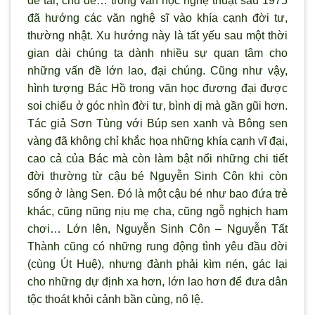
đề tài, chủ đề… trong văn học nghệ thuật sau 1975
đã hướng các văn nghệ sĩ vào khía cạnh đời tư,
thường nhật. Xu hướng này là tất yếu sau một thời
gian dài chúng ta dành nhiều sự quan tâm cho
những vấn đề lớn lao, đại chúng. Cũng như vậy,
hình tượng Bác Hồ trong văn học đương đại được
soi chiếu ở góc nhìn đời tư, bình dị mà gần gũi hơn.
Tác giả Sơn Tùng với Búp sen xanh và Bông sen
vàng đã không chỉ khắc họa những khía cạnh vĩ đại,
cao cả của Bác mà còn làm bật nổi những chi tiết
đời thường từ cậu bé Nguyễn Sinh Côn khi còn
sống ở làng Sen. Đó là một cậu bé như bao đứa trẻ
khác, cũng nũng nịu mẹ cha, cũng ngỗ nghịch ham
chơi… Lớn lên, Nguyễn Sinh Côn – Nguyễn Tất
Thành cũng có những rung động tình yêu đầu đời
(cùng Út Huệ), nhưng đành phải kìm nén, gác lại
cho những dự định xa hơn, lớn lao hơn để đưa dân
tộc thoát khỏi cảnh bần cùng, nô lệ.