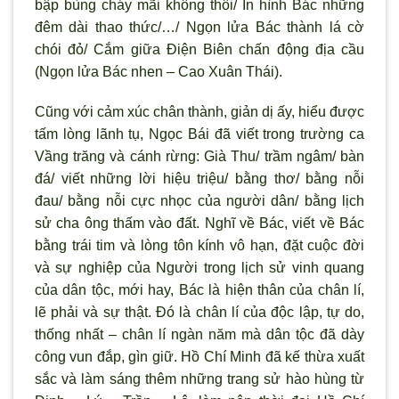
bập bùng cháy mãi không thôi/ In hình Bác những
đêm dài thao thức/…/ Ngọn lửa Bác thành lá cờ
chói đỏ/ Cắm giữa Điện Biên chấn động địa cầu
(Ngọn lửa Bác nhen – Cao Xuân Thái).
Cũng với cảm xúc chân thành, giản dị ấy, hiểu được
tấm lòng lãnh tụ, Ngọc Bái đã viết trong trường ca
Vầng trăng và cánh rừng: Già Thu/ trầm ngâm/ bàn
đá/ viết những lời hiệu triệu/ bằng thơ/ bằng nỗi
đau/ bằng nỗi cực nhọc của người dân/ bằng lịch
sử cha ông thấm vào đất. Nghĩ về Bác, viết về Bác
bằng trái tim và lòng tôn kính vô hạn, đặt cuộc đời
và sự nghiệp của Người trong lịch sử vinh quang
của dân tộc, mới hay, Bác là hiện thân của chân lí,
lẽ phải và sự thật. Đó là chân lí của độc lập, tự do,
thống nhất – chân lí ngàn năm mà dân tộc đã dày
công vun đắp, gìn giữ. Hồ Chí Minh đã kế thừa xuất
sắc và làm sáng thêm những trang sử hào hùng từ