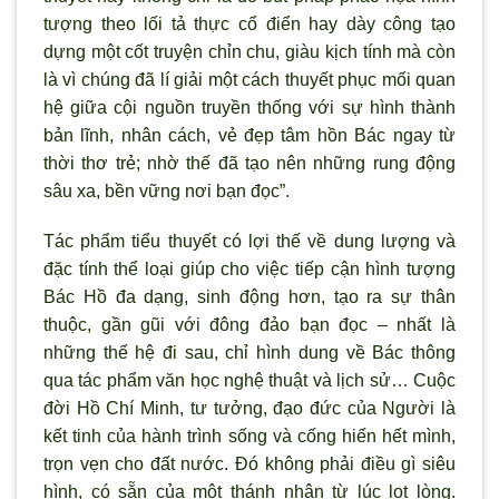
tượng theo lối tả thực cổ điển hay dày công tạo
dựng một cốt truyện chỉn chu, giàu kịch tính mà còn
là vì chúng đã lí giải một cách thuyết phục mối quan
hệ giữa cội nguồn truyền thống với sự hình thành
bản lĩnh, nhân cách, vẻ đẹp tâm hồn Bác ngay từ
thời thơ trẻ; nhờ thế đã tạo nên những rung động
sâu xa, bền vững nơi bạn đọc”.
Tác phẩm tiểu thuyết có lợi thế về dung lượng và
đặc tính thể loại giúp cho việc tiếp cận hình tượng
Bác Hồ đa dạng, sinh động hơn, tạo ra sự thân
thuộc, gần gũi với đông đảo bạn đọc – nhất là
những thế hệ đi sau, chỉ hình dung về Bác thông
qua tác phẩm văn học nghệ thuật và lịch sử… Cuộc
đời Hồ Chí Minh, tư tưởng, đạo đức của Người là
kết tinh của hành trình sống và cống hiến hết mình,
trọn vẹn cho đất nước. Đó không phải điều gì siêu
hình, có sẵn của một thánh nhân từ lúc lọt lòng.