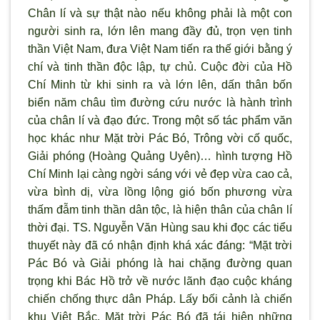
Chân lí và sự thật nào nếu không phải là một con
người sinh ra, lớn lên mang đầy đủ, trọn vẹn tinh
thần Việt Nam, đưa Việt Nam tiến ra thế giới bằng ý
chí và tinh thần độc lập, tự chủ. Cuộc đời của Hồ
Chí Minh từ khi sinh ra và lớn lên, dấn thân bốn
biển năm châu tìm đường cứu nước là hành trình
của chân lí và đạo đức. Trong một số tác phẩm văn
học khác như Mặt trời Pác Bó, Trông vời cố quốc,
Giải phóng (Hoàng Quảng Uyên)… hình tượng Hồ
Chí Minh lại càng ngời sáng với vẻ đẹp vừa cao cả,
vừa bình dị, vừa lồng lộng gió bốn phương vừa
thấm đẫm tinh thần dân tộc, là hiện thân của chân lí
thời đại. TS. Nguyễn Văn Hùng sau khi đọc các tiểu
thuyết này đã có nhận định khá xác đáng: “Mặt trời
Pác Bó và Giải phóng là hai chặng đường quan
trọng khi Bác Hồ trở về nước lãnh đạo cuộc kháng
chiến chống thực dân Pháp. Lấy bối cảnh là chiến
khu Việt Bắc, Mặt trời Pác Bó đã tái hiện những