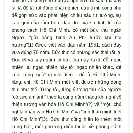
đầy đủ và cũng chưa được nghiên cứu sâu, mà đây
lại là đề tài rất đáng phải nghiên cứu tỉ mỉ, công phu
để góp sức vào phát hiện chiều sâu tư tưởng, sự
cao quý của tâm hồn, đạo đức và sự tinh tế của
phong cách Hồ Chí Minh, có một bức thư ngắn
Người “gửi hàng binh Âu Phi trước khi hồi
hương”
(
1
)
được viết vào đầu năm 1951, cách đây
vừa đúng 70 năm. Bức thư có những sắc thái rất lạ.
Đọc kỹ và suy ngẫm kỹ bức thư này, ta rất đỗi ngạc
nhiên, từ ngạc nhiên này tới ngạc nhiên khác, để
cuối cùng “ngộ” ra một điều – đó là Hồ Chí Minh,
rằng, chỉ Hồ Chí Minh mới viết được những dòng
thư như thế. Từng lời, từng ý trong thư của Người
“có sức ám ảnh” theo ta cùng năm tháng khi nghĩ về
“hiện tượng văn hóa Hồ Chí Minh”
(
2
)
về “một chủ
nghĩa nhân văn Hồ Chí Minh” và “tinh thần minh triết
Hồ Chí Minh”
(
3
)
. Bức thư cũng hiển lộ thêm một
cung bậc, một phương diện thuộc về phong cách