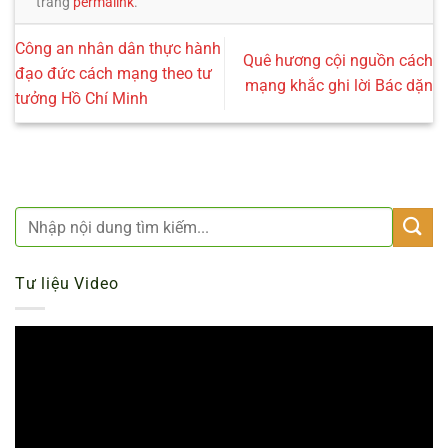
trang
permalink
.
Công an nhân dân thực hành
Quê hương cội nguồn cách
đạo đức cách mạng theo tư
mạng khắc ghi lời Bác dặn
tưởng Hồ Chí Minh
Tư liệu Video