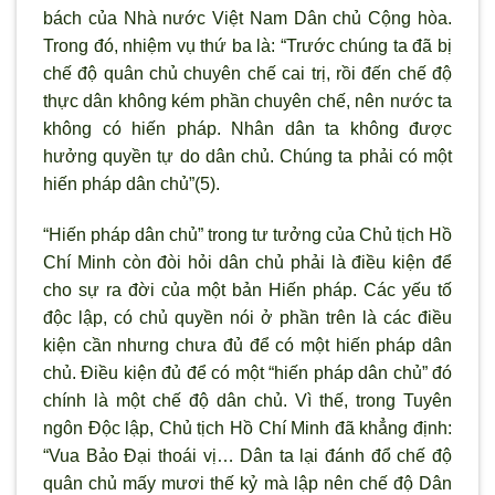
bách của Nhà nước Việt Nam Dân chủ Cộng hòa.
Trong đó, nhiệm vụ thứ ba là: “Trước chúng ta đã bị
chế độ quân chủ chuyên chế cai trị, rồi đến chế độ
thực dân không kém phần chuyên chế, nên nước ta
không có hiến pháp. Nhân dân ta không được
hưởng quyền tự do dân chủ. Chúng ta phải có một
hiến pháp dân chủ”(5).
“Hiến pháp dân chủ” trong tư tưởng của Chủ tịch Hồ
Chí Minh còn đòi hỏi dân chủ phải là điều kiện để
cho sự ra đời của một bản Hiến pháp. Các yếu tố
độc lập, có chủ quyền nói ở phần trên là các điều
kiện cần nhưng chưa đủ để có một hiến pháp dân
chủ. Ðiều kiện đủ để có một “hiến pháp dân chủ” đó
chính là một chế độ dân chủ. Vì thế, trong Tuyên
ngôn Ðộc lập, Chủ tịch Hồ Chí Minh đã khẳng định:
“Vua Bảo Ðại thoái vị… Dân ta lại đánh đổ chế độ
quân chủ mấy mươi thế kỷ mà lập nên chế độ Dân