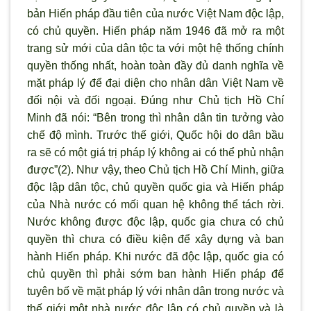
bản Hiến pháp đầu tiên của nước Việt Nam độc lập,
có chủ quyền. Hiến pháp năm 1946 đã mở ra một
trang sử mới của dân tộc ta với một hệ thống chính
quyền thống nhất, hoàn toàn đầy đủ danh nghĩa về
mặt pháp lý để đại diện cho nhân dân Việt Nam về
đối nội và đối ngoại. Ðúng như Chủ tịch Hồ Chí
Minh đã nói: “Bên trong thì nhân dân tin tưởng vào
chế độ mình. Trước thế giới, Quốc hội do dân bầu
ra sẽ có một giá trị pháp lý không ai có thể phủ nhận
được”(2). Như vậy, theo Chủ tịch Hồ Chí Minh, giữa
độc lập dân tộc, chủ quyền quốc gia và Hiến pháp
của Nhà nước có mối quan hệ không thể tách rời.
Nước không được độc lập, quốc gia chưa có chủ
quyền thì chưa có điều kiện để xây dựng và ban
hành Hiến pháp. Khi nước đã độc lập, quốc gia có
chủ quyền thì phải sớm ban hành Hiến pháp để
tuyên bố về mặt pháp lý với nhân dân trong nước và
thế giới một nhà nước độc lập có chủ quyền và là