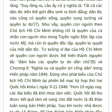
rằng: “Suy rộng ra, câu ấy có ý nghĩa là: Tất cả các
dân tộc trên thế giới đều sinh ra bình đẳng; dân tộc
nào cũng có quyền sống, quyền sung sướng và
quyền tự do”(7). Như vậy, quyền con người theo
Chủ tịch Hồ Chí Minh không chỉ là quyền của cá
nhân con người như trong Tuyên ngôn Ðộc lập của
nước Mỹ, mà còn là quyền độc lập, quyền tự quyết
của một dân tộc. Tư tưởng vĩ đại của Hồ Chí Minh
về quyền con người được thể hiện thành nguyên
tắc “đảm bảo các quyền tự do dân chủ”(8) và
Chương II: “Nghĩa vụ và quyền lợi công dân” trong
Hiến pháp năm 1946. Đúng như phát biểu của Chủ
tịch Hồ Chí Minh tại phiên bế mạc kỳ họp thứ hai
Quốc hội khóa I, ngày 9-11-1946: “Hơn 10 ngày nay,
các đại biểu đã khó nhọc làm việc. Quốc hội đã thu
được kết quả làm vẻ vang cho đất nước là đã thảo
luận xong bản Hiến pháp. Sau khi nước nhà được
tự do 14 tháng, đã làm thành bản Hiến pháp đầu