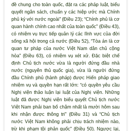
đề chung cho toàn quốc, đặt ra các pháp luật, biểu
quyết ngân sách, chuẩn y các hiệp ước mà Chính
phủ ký với nước ngoài” (Điều 23); “Chính phủ là cơ
quan hành chính cao nhất của toàn quốc” (Điều 43),
có nhiệm vụ trực tiếp quản lý các lĩnh vực của đời
sống xã hội trong cả nước (Điều 52), “Tòa án là cơ
quan tư pháp của nước Việt Nam dân chủ cộng
hòa” (Điều 63), có nhiệm vụ xét xử. Đặc biệt chế
định Chủ tịch nước vừa là người đứng đầu nhà
nước (nguyên thủ quốc gia), vừa là người đứng
đầu Chính phủ (hành pháp) được Hiến pháp giao
nhiệm vụ và quyền hạn rất lớn: “có quyền yêu cầu
Nghị viện thảo luận lại luật của Nghị viện. Những
luật đã được Nghị viện biểu quyết Chủ tịch nước
Việt Nam phải ban bố chậm nhất là mười hôm sau
khi nhận được thông tri” (Điều 31) và “Chủ tịch
nước Việt Nam không phải chịu trách nhiệm nào,
trừ khi phạm tội phản quốc” (Điều 50). Ngược lại,