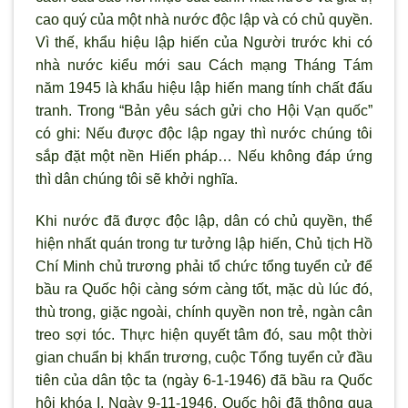
cao quý của một nhà nước độc lập và có chủ quyền.
Vì thế, khẩu hiệu lập hiến của Người trước khi có
nhà nước kiểu mới sau Cách mạng Tháng Tám
năm 1945 là khẩu hiệu lập hiến mang tính chất đấu
tranh. Trong “Bản yêu sách gửi cho Hội Vạn quốc”
có ghi: Nếu được độc lập ngay thì nước chúng tôi
sắp đặt một nền Hiến pháp… Nếu không đáp ứng
thì dân chúng tôi sẽ khởi nghĩa.
Khi nước đã được độc lập, dân có chủ quyền, thể
hiện nhất quán trong tư tưởng lập hiến, Chủ tịch Hồ
Chí Minh chủ trương phải tổ chức tổng tuyển cử để
bầu ra Quốc hội càng sớm càng tốt, mặc dù lúc đó,
thù trong, giặc ngoài, chính quyền non trẻ, ngàn cân
treo sợi tóc. Thực hiện quyết tâm đó, sau một thời
gian chuẩn bị khẩn trương, cuộc Tổng tuyển cử đầu
tiên của dân tộc ta (ngày 6-1-1946) đã bầu ra Quốc
hội khóa I. Ngày 9-11-1946, Quốc hội đã thông qua