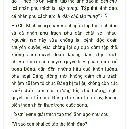
độ”. Theo Hồ Chí Minh “tập thể lãnh đạo là
dân chủ,
cá nhân phụ trách là
tập trung.
Tập thể lãnh đạo,
(12)
cá nhân phụ cách tức là
dân chủ tập trung”
.
Hồ Chí Minh cũng nhấn mạnh giữa tập thể lãnh đạo
và cá nhân phụ trách phủ gắn chặt với nhau.
Nguyên tắc này vừa chống lại bệnh độc đoán
chuyên quyền, vừa chống lại sự dựa dẫm tập thể,
không dám quyết đoán, không dám chịu trách
nhiệm. Độc đoán chuyên quyền là vi phạm dân chủ
trong Đảng, dẫn đến những hậu quả khôn lường,
phá hoại Đảng, đồng thời không dám chịu trách
nhiệm sẽ làm tổ chức Đảng bị tê liệt, không còn sức
chiến đấu, làm cho đường lối, chủ trương, nghị
quyết của tổ chức Đảng chỉ nằm trên giấy, không
biến thành hiện thực trong cuộc sống.
Hồ Chí Minh giải thích tập thể lãnh đạo như sau:
“Vì sao cần phải có tập thể lãnh đạo?