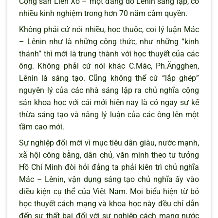
Cộng sản Liên Xô – một đảng do Lênin sáng lập, có
nhiều kinh nghiệm trong hơn 70 năm cầm quyền.
Không phải cứ nói nhiều, học thuộc, coi lý luận Mác
– Lênin như là những công thức, như những “kinh
thánh” thì mới là trung thành với học thuyết của các
ông. Không phải cứ nói khác C.Mác, Ph.Ăngghen,
Lênin là sáng tạo. Cũng không thể cứ “lắp ghép”
nguyên lý của các nhà sáng lập ra chủ nghĩa cộng
sản khoa học với cái mới hiện nay là có ngay sự kế
thừa sáng tạo và nâng lý luận của các ông lên một
tầm cao mới.
Sự nghiệp đổi mới vì mục tiêu dân giàu, nước mạnh,
xã hội công bằng, dân chủ, văn minh theo tư tưởng
Hồ Chí Minh đòi hỏi đảng ta phải kiên trì chủ nghĩa
Mác – Lênin, vận dụng sáng tạo chủ nghĩa ấy vào
điều kiện cụ thể của Việt Nam. Mọi biểu hiện từ bỏ
học thuyết cách mạng và khoa học này đều chỉ dẫn
đến sự thất bại đối với sự nghiệp cách mạng nước