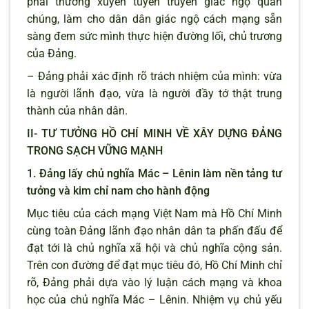
phải thường xuyên tuyên truyền giác ngộ quần
chúng, làm cho dân dân giác ngộ cách mạng sẵn
sàng đem sức mình thực hiện đường lối, chủ trương
của Đảng.
– Đảng phải xác định rõ trách nhiệm của mình: vừa
là người lãnh đạo, vừa là người đầy tớ thật trung
thành của nhân dân.
II- TƯ TƯỞNG HỒ CHÍ MINH VỀ XÂY DỰNG ĐẢNG
TRONG SẠCH VỮNG MẠNH
1. Đảng lấy chủ nghĩa Mác – Lênin làm nền tảng tư
tưởng và kim chỉ nam cho hành động
Mục tiêu của cách mạng Việt Nam mà Hồ Chí Minh
cùng toàn Đảng lãnh đạo nhân dân ta phấn đấu để
đạt tới là chủ nghĩa xã hội và chủ nghĩa cộng sản.
Trên con đường để đạt mục tiêu đó, Hồ Chí Minh chỉ
rõ, Đảng phải dựa vào lý luận cách mạng và khoa
học của chủ nghĩa Mác – Lênin. Nhiệm vụ chủ yếu