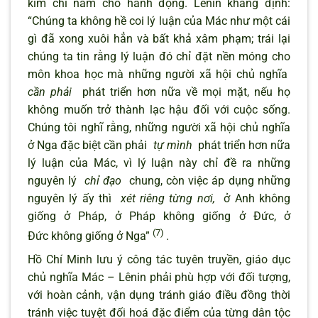
kim chỉ nam cho hành động. Lênin khẳng định:
“Chúng ta không hề coi lý luận của Mác như một cái
gì đã xong xuôi hẳn và bất khả xâm phạm; trái lại
chúng ta tin rằng lý luận đó chỉ đặt nền móng cho
môn khoa học mà những người xã hội chủ nghĩa
cần phải
phát triển hơn nữa về mọi mặt, nếu họ
không muốn trở thành lạc hậu đối với cuộc sống.
Chúng tôi nghĩ rằng, những người xã hội chủ nghĩa
ở Nga đặc biệt cần phải
tự mình
phát triển hơn nữa
lý luận của Mác, vì lý luận này chỉ đề ra những
nguyên lý
chỉ đạo
chung, còn việc áp dụng những
nguyên lý ấy thì
xét riêng từng nơi,
ở Anh không
giống ở Pháp, ở Pháp không giống ở Đức, ở
(7)
Đức không giống ở Nga”
.
Hồ Chí Minh lưu ý công tác tuyên truyền, giáo dục
chủ nghĩa Mác – Lênin phải phù hợp với đối tượng,
với hoàn cảnh, vận dụng tránh giáo điều đồng thời
tránh việc tuyệt đối hoá đặc điểm của từng dân tộc