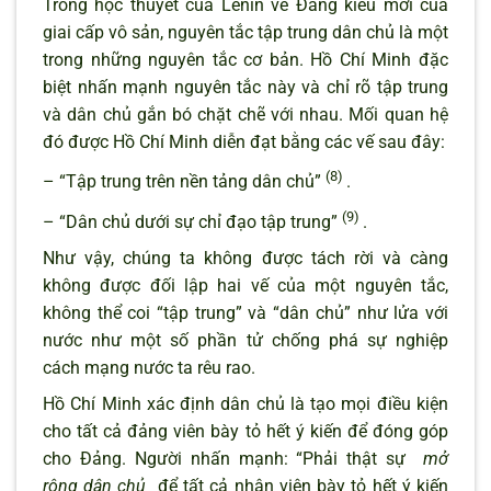
Trong học thuyết của Lênin về Đảng kiểu mới của
giai cấp vô sản, nguyên tắc tập trung dân chủ là một
trong những nguyên tắc cơ bản. Hồ Chí Minh đặc
biệt nhấn mạnh nguyên tắc này và chỉ rõ tập trung
và dân chủ gắn bó chặt chẽ với nhau. Mối quan hệ
đó được Hồ Chí Minh diễn đạt bằng các vế sau đây:
(8)
– “Tập trung trên nền tảng dân chủ”
.
(9)
– “Dân chủ dưới sự chỉ đạo tập trung”
.
Như vậy, chúng ta không được tách rời và càng
không được đối lập hai vế của một nguyên tắc,
không thể coi “tập trung” và “dân chủ” như lửa với
nước như một số phần tử chống phá sự nghiệp
cách mạng nước ta rêu rao.
Hồ Chí Minh xác định dân chủ là tạo mọi điều kiện
cho tất cả đảng viên bày tỏ hết ý kiến để đóng góp
cho Đảng. Người nhấn mạnh: “Phải thật sự
mở
rộng dân chủ
để tất cả nhân viên bày tỏ hết ý kiến