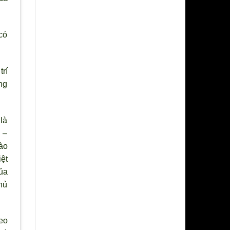
có
rí
ng
là
 –
ào
ệt
ủa
hủ
eo