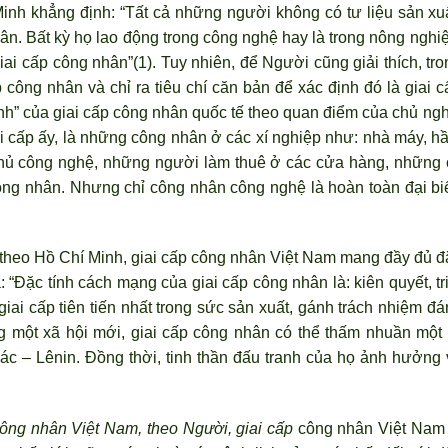
Minh khẳng định: “Tất cả những người không có tư liệu sản xuấ
ân. Bất kỳ họ lao động trong công nghệ hay là trong nông nghiệ
iai cấp công nhân”(1). Tuy nhiên, để Người cũng giải thích, tr
p công nhân và chỉ ra tiêu chí căn bản để xác định đó là giai 
h” của giai cấp công nhân quốc tế theo quan điểm của chủ ngh
ai cấp ấy, là những công nhân ở các xí nghiệp như: nhà máy, h
hủ công nghệ, những người làm thuê ở các cửa hàng, những 
ông nhân. Nhưng chỉ công nhân công nghệ là hoàn toàn đại bi
.
 theo Hồ Chí Minh, giai cấp công nhân Việt Nam mang đầy đủ đ
 “Đặc tính cách mạng của giai cấp công nhân là: kiên quyết, tr
là giai cấp tiên tiến nhất trong sức sản xuất, gánh trách nhiệm đ
g một xã hội mới, giai cấp công nhân có thể thấm nhuần một 
ác – Lênin. Đồng thời, tinh thần đấu tranh của họ ảnh hưởng 
công nhân Việt Nam, theo Người, giai cấp
công nhân Việt Nam 