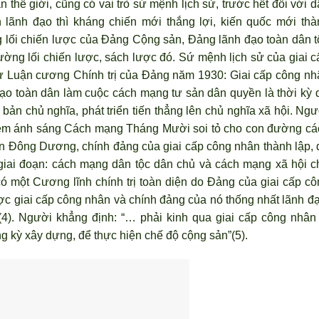
thế giới, cũng có vai trò sứ mệnh lịch sử, trước hết đối với d
n lãnh đạo thì kháng chiến mới thắng lợi, kiến quốc mới thà
g lối chiến lược của Đảng Cộng sản, Đảng lãnh đạo toàn dân t
ờng lối chiến lược, sách lược đó. Sứ mệnh lịch sử của giai c
ừ Luận cương Chính trị của Đảng năm 1930: Giai cấp công nh
ạo toàn dân làm cuộc cách mạng tư sản dân quyền là thời kỳ 
 bản chủ nghĩa, phát triển tiến thẳng lên chủ nghĩa xã hội. Ng
 đem ánh sáng Cách mạng Tháng Mười soi tỏ cho con đường cá
Đông Dương, chính đảng của giai cấp công nhân thành lập, 
 giai đoạn: cách mạng dân tộc dân chủ và cách mạng xã hội c
ó một Cương lĩnh chính trị toàn diện do Đảng của giai cấp cô
c giai cấp công nhân và chính đảng của nó thống nhất lãnh đạ
(4). Người khẳng định: “… phải kinh qua giai cấp công nhân 
g kỳ xây dựng, để thực hiện chế độ cộng sản”(5).