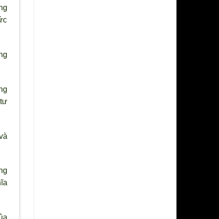
ng
ức
ng
ng
tư
và
ng
ĩa
của