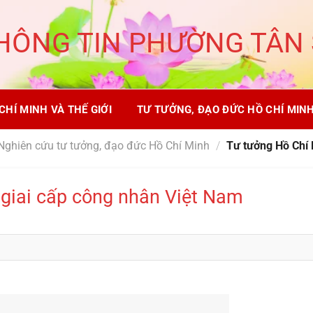
HÔNG TIN PHƯỜNG TÂN
CHÍ MINH VÀ THẾ GIỚI
TƯ TƯỞNG, ĐẠO ĐỨC HỒ CHÍ MIN
Nghiên cứu tư tưởng, đạo đức Hồ Chí Minh
/
Tư tưởng Hồ Chí 
 giai cấp công nhân Việt Nam