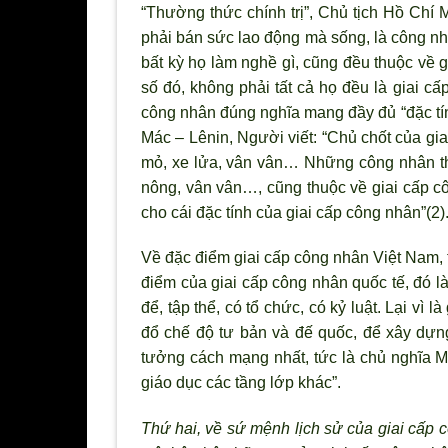
“Thường thức chính trị”, Chủ tịch Hồ Chí 
phải bán sức lao động mà sống, là công nh
bất kỳ họ làm nghề gì, cũng đều thuộc về g
số đó, không phải tất cả họ đều là giai cấ
công nhân đúng nghĩa mang đầy đủ “đặc tín
Mác – Lênin, Người viết: “Chủ chốt của gi
mỏ, xe lửa, vân vân… Những công nhân t
nông, vân vân…, cũng thuộc về giai cấp c
cho cái đặc tính của giai cấp công nhân”(2)
Về đặc điểm giai cấp công nhân Việt Nam,
điểm của giai cấp công nhân quốc tế, đó là:
để, tập thể, có tổ chức, có kỷ luật. Lại vì 
đổ chế độ tư bản và đế quốc, để xây dựn
tưởng cách mạng nhất, tức là chủ nghĩa M
giáo dục các tầng lớp khác”.
Thứ hai, về sứ mệnh lịch sử của giai cấp 