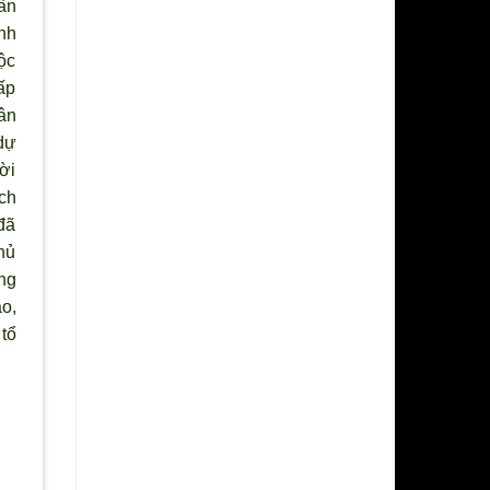
ân
nh
ộc
ấp
ân
dự
ười
ch
đã
hủ
ng
o,
tổ