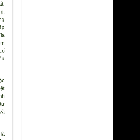
t,
p,
ong
cấp
ĩa
ầm
cố
ểu
ặc
iệt
ánh
tư
và
là