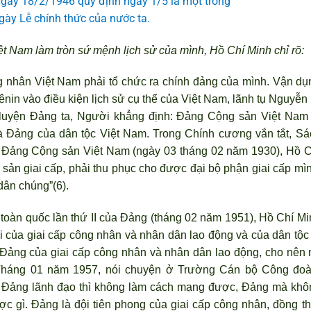
gày 18/2/1946 quy định ngày 1/5 là một trong
ày Lễ chính thức của nước ta.
ệt Nam làm tròn sứ mệnh lịch sử của mình, Hồ Chí Minh chỉ rõ:
công nhân Việt Nam phải tổ chức ra chính đảng của mình. Vận dụ
nin vào điều kiện lịch sử cụ thể của Việt Nam, lãnh tụ Nguyễn 
 luyện Đảng ta, Người khẳng định: Đảng Cộng sản Việt Nam 
là Đảng của dân tộc Việt Nam. Trong Chính cương vắn tắt, Sá
ập Đảng Cộng sản Việt Nam (ngày 03 tháng 02 năm 1930), Hồ C
ô sản giai cấp, phải thu phục cho được đại bộ phận giai cấp mì
dân chúng”(6).
ểu toàn quốc lần thứ II của Đảng (tháng 02 năm 1951), Hồ Chí M
ợi của giai cấp công nhân và nhân dân lao động và của dân tộc 
 Đảng của giai cấp công nhân và nhân dân lao động, cho nên 
. Tháng 01 năm 1957, nói chuyện ở Trường Cán bộ Công đoà
ó Đảng lãnh đạo thì không làm cách mạng được, Đảng mà khô
c gì. Đảng là đội tiên phong của giai cấp công nhân, đồng th