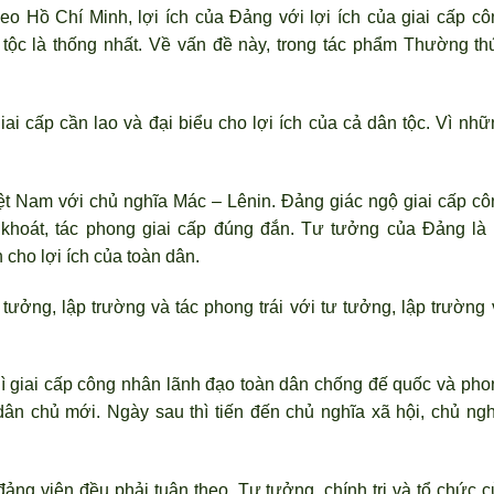
heo Hồ Chí Minh, lợi ích của Đảng với lợi ích của giai cấp cô
tộc là thống nhất. Về vấn đề này, trong tác phẩm Thường th
ai cấp cần lao và đại biểu cho lợi ích của cả dân tộc. Vì nhữ
ệt Nam với chủ nghĩa Mác – Lênin. Đảng giác ngộ giai cấp cô
 khoát, tác phong giai cấp đúng đắn. Tư tưởng của Đảng là 
 cho lợi ích của toàn dân.
tưởng, lập trường và tác phong trái với tư tưởng, lập trường 
hì giai cấp công nhân lãnh đạo toàn dân chống đế quốc và pho
dân chủ mới. Ngày sau thì tiến đến chủ nghĩa xã hội, chủ ngh
 đảng viên đều phải tuân theo. Tư tưởng, chính trị và tổ chức 