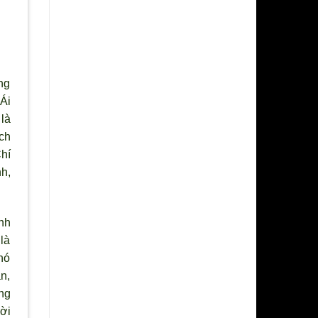
ng
Ái
là
ch
hí
nh,
inh
là
nó
n,
ng
ời