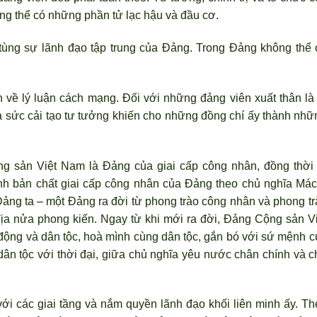
ng thể có những phần tử lạc hậu và đầu cơ.
 tùng sự lãnh đạo tập trung của Đảng. Trong Đảng không thể 
 về lý luận cách mạng. Đối với những đảng viên xuất thân là t
 ra sức cải tạo tư tưởng khiến cho những đồng chí ấy thành nhữ
 sản Việt Nam là Đảng của giai cấp công nhân, đồng thời 
h bản chất giai cấp công nhân của Đảng theo chủ nghĩa Mác
Đảng ta – một Đảng ra đời từ phong trào công nhân và phong tr
ịa nửa phong kiến. Ngay từ khi mới ra đời, Đảng Cộng sản Vi
động và dân tộc, hoà mình cùng dân tộc, gắn bó với sứ mệnh c
 dân tộc với thời đại, giữa chủ nghĩa yêu nước chân chính và c
 với các giai tầng và nắm quyền lãnh đạo khối liên minh ấy. Th