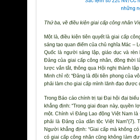
Sắc lệnh số 22c NV/CC n
những ng
T
hứ ba, về điều kiện giai cấp công nhân Vi
Một là, điều kiện tiên quyết là giai cấp 
sáng tạo quan điểm của chủ nghĩa Mác – Lê
Quốc là người sáng lập, giáo dục và rèn
Đảng của giai cấp công nhân, đồng thời 
lược vắn tắt, thông qua Hội nghị thành l
Minh chỉ rõ: “Đảng là đội tiên phong của v
phải làm cho giai cấp mình lãnh đạo được 
Trong Báo cáo chính trị tại Đại hội đại bi
khẳng định: “Trong giai đoạn này, quyền l
một. Chính vì Đảng Lao động Việt Nam là
phải là Đảng của dân tộc Việt Nam”(7)
Người khẳng định: “Giai cấp mà không c
có giai cấp công nhân cũng không làm đượ