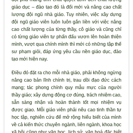
giáo dục – đào tạo đó là đổi mới và nâng cao chất
lượng đội ngũ
nhà giáo
. Tuy nhiên, việc xây dựng
đội ngũ
giáo viên
luôn luôn gắn liền với việc nâng
cao chất lượng của từng
thầy, cô giáo và cũng chỉ
có từng giáo viên tự p
hấn đấu vươn lên hoàn thiện
m
ình, v
ượt qua chính m
ình thì mới có những tập thể
s
ư phạm giỏi, đáp ứng yêu cầu
nền giáo dục
, đào
tạo
mới hiện nay.
Điều đó đặt ra cho mỗi nhà giáo, phải không ngừng
nâng cao bản lĩnh chính trị, trau dồi đạo đức cách
mạng; tác
phong chính quy mẫu mực của người
thầy giáo
; xây dựng động cơ đúng, trách nhiệm cao,
sẵn sàng nhận và hoàn thành tốt mọi nhiệm vụ
được giao. Mỗi
giáo
viên phải nêu cao tinh thần tự
học tập, nghiên cứu để mở rộng hiểu biết của m
ình
về cả kiến thức chuyên ngành, liên ngành, khoa học
xã hội cũng nh
ư văn học, lịch sử, văn hoá đặc biệt