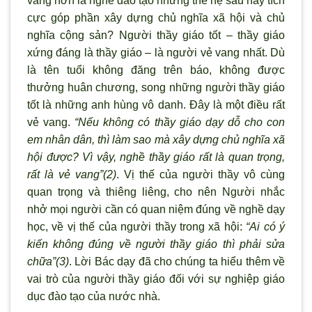
vang h
ơn là nghề đào tạo
những thế hệ sau này tích
cực góp phần xây dựng chủ nghĩa xã hội và chủ
nghĩa cộng sản? Ng
ười thầy giáo tốt – thầy giáo
xứng đáng là thầy giáo – là người vẻ vang nhất.
Dù
là tên tuổi không đăng trên báo, không được
thưởng huân chương, song những người thầy giáo
tốt là những anh hùng vô danh. Đây là một điều rất
vẻ vang.
“Nếu không có thầy giáo dạy dỗ cho con
em nhân dân, thì làm sao mà xây dựng chủ nghĩa xã
hội
được? V
ì vậy, nghề thầy giáo rất là quan trọng,
rất là vẻ vang”(2)
. Vị thế của người thầy vô cùng
quan trọng và thiêng liêng, cho nên Người nhắc
nhở mọi người cần có quan niệm đúng về nghề dạy
học, về vị thế của người thầy trong x
ã hội:
“Ai có ý
kiến không đúng về người thầy giáo th
ì phải sửa
chữa”(3)
.
Lời Bác dạy đ
ã cho chúng ta hiểu thêm về
vai trò của
người thầy giáo đối với sự nghiệp giáo
dục đào tạo của nước nhà.