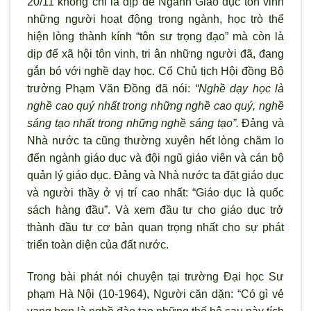
20/11 không chỉ là dịp để Ngành Giáo dục tôn vinh
những người hoạt động
trong ngành, học trò thể
hiện lòng thành kính “tôn s
ư trọng đạo” mà c
òn là
dịp để xã hội tôn vinh, tri ân những ng
ười đ
ã, đang
gắn bó với nghề dạy học.
Cố Chủ tịch Hội đồng Bộ
trưởng Phạm Văn Đồng đ
ã nói:
“Nghề dạy học là
nghề cao quý nhất trong những nghề cao quý, nghề
sáng tạo nhất trong những nghề sáng tạo”.
Đảng và
Nhà nước ta cũng thường xuyên hết l
òng ch
ăm lo
đến ngành giáo dục và đội ngũ giáo viên và cán bộ
quản l
ý giáo dục. Đảng v
à Nhà nước ta đặt giáo dục
và người thầy ở vị trí cao nhất: “Giáo dục là quốc
sách hàng đầu”. Và xem đầu tư cho giáo dục trở
thành đầu tư cơ bản quan trọng nhất cho sự phát
triển toàn diện của đất nước.
Trong bài phát nói chuyện tại trường Đại học Sư
phạm Hà Nội (10-1964), Người căn dặn: “Có g
ì vẻ