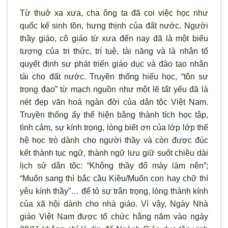
Từ thuở xa xưa, cha ông ta đ
ã coi việc học nh
ư
quốc kế sinh tồn, hưng thịnh của đất nước. Người
thầy giáo, cô giáo từ xưa đến nay đ
ã là một
biểu
tượng của tri thức, trí tuệ, tài năng và là nhân tố
quyết định sự phát triển giáo dục và đào tạo nhân
tài cho đất nước. Truyền thống hiếu học, “tôn sư
trọng đạo” từ mạch nguồn như một lẽ tất yếu đ
ã là
nét
đẹp văn hoá ngàn đời của dân tộc Việt Nam.
Tr
uyền thống ấy thể hiện bằng thành tích học tập,
tình cảm, sự kính trọng, lòng biết
ơn của lớp lớp thế
hệ học tr
ò dành cho ng
ười thầy và c
òn
được đúc
kết thành tục ngữ, thành ngữ lưu giữ suốt chiều dài
lịch sử dân tộc: “Không thầy đố mày làm nên”;
“Muốn san
g thì bắc cầu Kiều/Muốn con hay chữ thì
yêu kính thầy”… để tỏ sự trân trọng, lòng thành kính
của xã hội dành cho nhà giáo. Vì vậy, Ngày Nhà
giáo Việt Nam
được tổ chức hằng năm vào ngày