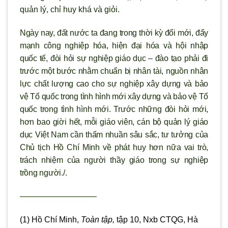
quản lý, chỉ huy khá và giỏi.
Ngày nay, đất nước ta đang trong thời kỳ đổi mới, đẩy
mạnh công nghiệp hóa, hiện đại hóa và hội nhập
quốc tế, đ
òi hỏi sự nghiệp giáo dục –
đào tạo phải đi
trước một bước nhằm chuẩn bị nhân tài, nguồn nhân
lực chất lượng cao cho sự nghiệp xây dựng và bảo
vệ Tổ quốc trong t
ình hình mới xây dựng và bảo vệ Tổ
quốc trong tình hình mới. Tr
ước những đ
òi hỏi mới,
h
ơn bao giời hết, mỗi giáo viên, cán bộ quản l
ý giáo
dục Việt Nam cần thấm nhuần sâu sắc, t
ư tưởng của
Chủ tịch Hồ Chí Minh về phát huy hơn nữa vai tr
ò,
trách nhiệm của ng
ười thầy giáo trong sự nghiệp
trồng người./.
—————————–
(1) Hồ Chí Minh,
Toàn tập,
tập 10, Nxb CTQG, Hà