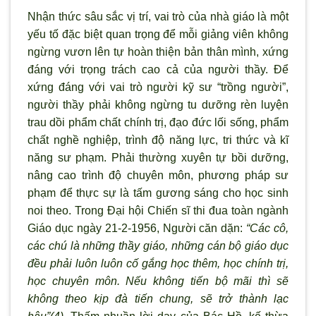
Nhận thức sâu sắc vị trí, vai trò của nhà giáo là một
yếu tố
đặc biệt quan trọng để mỗi giảng viên không
ngừng vươn lên tự hoàn thiện bản thân m
ình, xứng
đáng với trọng trách cao cả của ngườ
i thầy. Để
xứng đáng với vai trò ng
ười kỹ sư “trồng người”,
người thầy phải không ngừng tu dưỡng rèn luyện
trau dồi phẩm chất chính trị, đạo đức lối sống, phẩm
chất nghề nghiệp, tr
ình
độ năng lực, tri thức và kĩ
năng sư phạm. Phải thường xuyên tự bồi dưỡng,
nâng cao tr
ình
độ chuyên môn, phương pháp sư
phạm để thực sự là tấm gương sáng cho học sinh
noi theo. Trong Đại hội Chiến sĩ thi đua toàn ngành
Giáo dục ngày 21-2-1956, Người căn dặn:
“Các cô,
các chú là những thầy giáo, nhữ
ng cán bộ giáo dục
đều phải luôn luôn cố gắng học thêm, học chính trị,
học chuyên môn. Nếu không tiến bộ m
ãi thì sẽ
không theo kịp
đà tiến chung, sẽ trở thành lạc