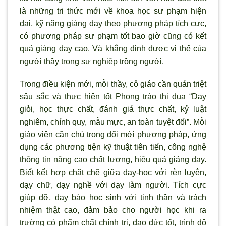
là những tri thức mới về khoa học sư phạm hiện
đại, kỹ năng giảng dạy theo phương pháp tích cực
,
c
ó phương pháp sư phạm tốt bao giờ cũng có kết
quả giảng dạy cao. Và khẳng định được vị thế của
người thầy trong sự nghiệp trồng người
.
Trong điều kiện mới, mỗi thầy, cô giáo
cần quán triệt
sâu sắc và thực hiện tốt Phong trào thi đua “Dạy
giỏi, học thực chất, đánh giá thực chất, kỷ luật
nghiêm, chính quy, mẫu mực, an toàn tuyệt đối
”
. Mỗi
giáo
viên cần chú trọng đổi mới phương pháp, ứng
dụng các phương tiện kỹ thuật tiên tiến, công nghệ
thông tin nâng cao chất lượng, hiệu quả giảng dạy.
Biết kết hợp chặt chẽ giữa
dạy-học
với rèn luyện,
dạy chữ, dạy nghề với dạy làm người. Tích cực
giúp đ
ỡ, dạy bảo học sinh
với tinh thần và trách
nhiệm thật cao, đảm bảo cho người học khi ra
trường có phẩm chất chính trị, đạo đức tốt, tr
ình độ