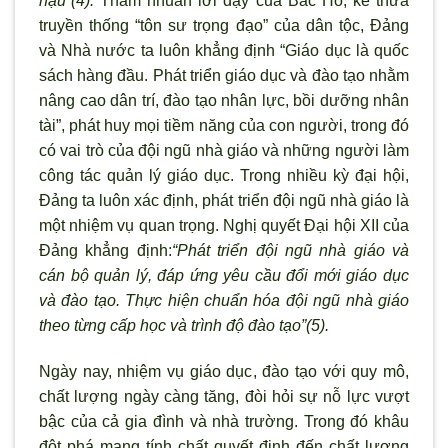
hậu”
(4).
Thấm nhuần lời dạy của Bác Hồ, kế thừa
truyền thống “tôn sư trọng đạo” của dân tộc, Đảng
và Nhà nước ta luôn khẳng định “Giáo dục là quốc
sách hàng đầu. Phát triển giáo dục và đào tạo nhằm
nâng cao dân trí, đào tạo nhân lực, bồi dưỡng nhân
tài”, phát huy mọi tiềm năng của con người, trong đó
có vai tr
ò của
đội ngũ nhà giáo và những người làm
công tác quản lý giáo dục. Trong nhiều kỳ đại hội,
Đảng ta luôn xác định, phát triển đội ngũ nhà giáo là
một nhiệm vụ quan trọng. Nghị quyết Đại hội XII của
Đảng khẳng định:
“Phát triển đội ngũ nhà giáo và
cán bộ quản lý, đáp ứng yêu cầu đổi mới giáo dục
và đào tạo. Thực hiện chuẩn hóa đội ngũ nhà giáo
theo từng cấp học và tr
ình
độ đào tạo”
(5).
Ngày nay, nhiệm vụ giáo dục
, đào tạo với quy mô,
chất lượng ngày càng tăng, đ
òi hỏi sự nỗ lực v
ượt
bậc của
cả gia đình và nhà
trường. Trong đó khâu
đột phá mang tính chất quyết định đến chất lượng