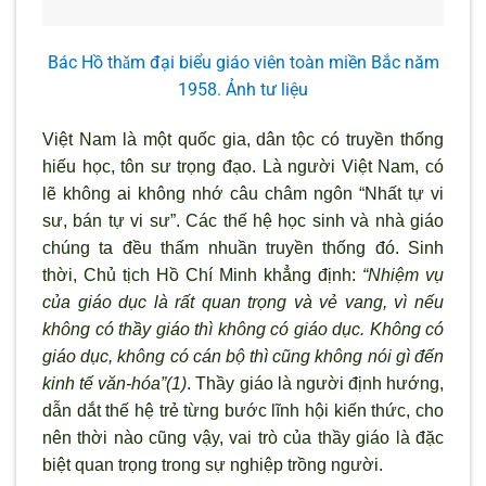
Bác Hồ thǎm đại biểu giáo viên toàn miền Bắc năm
1958. Ảnh tư liệu
Việt Nam là một quốc gia,
dân tộc có truyền thống
hiếu học, tôn sư trọng đạo. Là người Việt Nam, có
lẽ không ai không nhớ câu châm ngôn “Nhất tự vi
sư, bán tự vi sư”. Các thế hệ học sinh và nhà giáo
chúng ta đều thấm nhuần truyền thống đó.
Sinh
thời, Chủ tịch Hồ Chí Minh khẳng định:
“Nhiệm vụ
của giáo dục là rất quan trọng và vẻ vang, vì nếu
không có thầy giáo thì không có giáo dục. Không có
giáo dục, không có cán bộ thì cũng không nói gì
đến
kinh tế văn-hóa”
(1)
.
Thầy giáo là người định hướng,
dẫn dắt thế hệ trẻ từng bước lĩnh
hội kiến thức, cho
nên thời nào cũng vậy, vai trò của thầy giáo là
đặc
biệt quan trọng trong sự nghiệp trồng người.