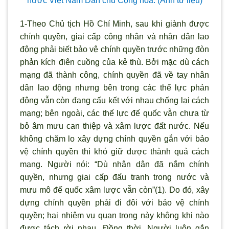
nước Việt Nam Dân chủ Cộng hòa. (Ảnh tư liệu)
1-Theo Chủ tịch Hồ Chí Minh, sau khi giành được
chính quyền, giai cấp công nhân và nhân dân lao
động phải biết bảo vệ chính quyền trước những đòn
phản kích điên cuồng của kẻ thù. Bởi mặc dù cách
mạng đã thành công, chính quyền đã về tay nhân
dân lao động nhưng bên trong các thế lực phản
động vẫn còn đang cấu kết với nhau chống lại cách
mạng; bên ngoài, các thế lực đế quốc vẫn chưa từ
bỏ âm mưu can thiệp và xâm lược đất nước. Nếu
không chăm lo xây dựng chính quyền gắn với bảo
vệ chính quyền thì khó giữ được thành quả cách
mạng. Người nói: “Dù nhân dân đã nắm chính
quyền, nhưng giai cấp đấu tranh trong nước và
mưu mô đế quốc xâm lược vẫn còn”(1). Do đó, xây
dựng chính quyền phải đi đôi với bảo vệ chính
quyền; hai nhiệm vụ quan trọng này không khi nào
được tách rời nhau. Đồng thời, Người luôn gắn