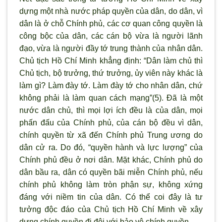
dựng một nhà nước pháp quyền của dân, do dân, vì
dân là ở chỗ Chính phủ, các cơ quan công quyền là
công bộc của dân, các cán bộ vừa là người lãnh
đạo, vừa là người đầy tớ trung thành của nhân dân.
Chủ tịch Hồ Chí Minh khẳng định: “Dân làm chủ thì
Chủ tịch, bộ trưởng, thứ trưởng, ủy viên này khác là
làm gì? Làm đày tớ. Làm đày tớ cho nhân dân, chứ
không phải là làm quan cách mạng”(5). Đã là một
nước dân chủ, thì mọi lợi ích đều là của dân, mọi
phấn đấu của Chính phủ, của cán bộ đều vì dân,
chính quyền từ xã đến Chính phủ Trung ương do
dân cử ra. Do đó, “quyền hành và lực lượng” của
Chính phủ đều ở nơi dân. Mặt khác, Chính phủ do
dân bầu ra, dân có quyền bãi miễn Chính phủ, nếu
chính phủ không làm tròn phận sự, không xứng
đáng với niềm tin của dân. Có thể coi đây là tư
tưởng độc đáo của Chủ tịch Hồ Chí Minh về xây
dựng chính quyền đi đôi với bảo vệ chính quyền.