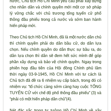
nước, Chủ tịch Hồ Chí Minh yêu cầu phải xây dựng
cho nhân dân và chính quyền mới một cơ sở pháp
lý vững chắc với chủ trương tổng tuyển cử phổ
thông đầu phiếu trong cả nước và sớm ban hành
hiến pháp mới.
Theo Chủ tịch Hồ Chí Minh, đã là một nước dân chủ
thì chính quyền phải do dân bầu cử, do dân lựa
chọn. Nếu chính quyền do dân thực sự bầu ra, do
dân lựa chọn thì dân sẽ đem hết sức mình để góp
phần xây dựng và bảo vệ chính quyền. Ngay trong
phiên họp đầu tiên của Hội đồng Chính phủ lâm
thời ngày 03-9-1945, Hồ Chí Minh với tư cách là
Chủ tịch đã đề ra 6 nhiệm vụ cấp bách, trong đó có
nhiệm vụ: “tổ chức càng sớm càng hay cuộc TỔNG
TUYỂN CỬ với chế độ phổ thông đầu phiếu” (3) và
“phải có một hiến pháp dân chủ”(4).
Nét đặc sắc trong tư tưởng Hồ Chí Minh về xây