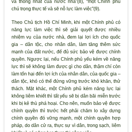
và thống nhất của nước nhà”(8), “một Chính phủ
chú trọng thực tế và sẽ nỗ lực làm việc”(9).
Theo Chủ tịch Hồ Chí Minh, khi một Chính phủ có
năng lực làm việc thì sẽ giải quyết được nhiều
nhiệm vụ của nước nhà, đem lại lợi ích cho quốc
gia – dân tộc, cho nhân dân, làm tăng thêm sức
mạnh của đất nước, để đủ sức bảo vệ được chính
quyền. Ngược lại, nếu Chính phủ yếu kém về năng
lực thì sẽ không làm được gì cho dân, thậm chí còn
làm tổn hại đến lợi ích của nhân dân, của quốc gia –
dân tộc, khó có thể đứng vững trước khó khăn, thử
thách. Mặt khác, một Chính phủ kém năng lực lại
không liêm khiết thì tất yếu sẽ bị dân bãi miễn trước
khi bị kẻ thù phá hoại. Cho nên, muốn bảo vệ được
chính quyền thì trước hết phải chăm lo xây dựng
chính quyền đó vững mạnh, một chính quyền hợp
pháp, do dân cử ra, thực sự vì dân, trong sạch, liêm