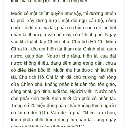
khiết và có năng lực thực thi công việc.
Muốn có một chính quyền như vậy, thì đương nhiên
là phải xây dựng được một đội ngũ cán bộ, công
chức có đủ đức và tài; phải có chính sách để thu hút
nhân tài tham gia vào bộ máy của Chính phủ. Ngay
sau khi thành lập Chính phủ, Chủ tịch Hồ Chí Minh
đã ra lời kêu gọi hiền tài tham gia Chính phủ, giúp
nước, giúp dân. Người cho rằng, hiền tài của đất
nước không thiếu, đang tiềm tàng trong dân, chưa
có điều kiện bộc lộ. Muốn thu hút được nhiều hiền
tài, Chủ tịch Hồ Chí Minh đã chủ trương mở rộng
cửa Chính phủ, không phân biệt dân tộc, tôn giáo,
đảng phái, giới tính, tuổi tác. Người viết: “Nước nhà
cần phải kiến thiết. Kiến thiết cần phải có nhân tài.
Trong số 20 triệu đồng bào chắc không thiếu người
có tài có đức”(10). Vấn đề là phải “khéo lựa chọn,
khéo phân phối, khéo dùng thì nhân tài càng ngày
càng phát triển càng thêm nhiều”(11).