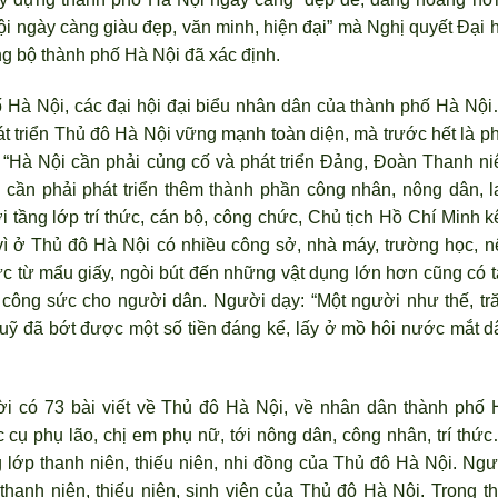
i ngày càng giàu đẹp, văn minh, hiện đại” mà Nghị quyết Đại h
ng bộ thành phố Hà Nội đ
ã xác định.
ố Hà Nội, các đại hội đại biểu nhân dân của thành phố Hà Nội
át triển Thủ đô Hà Nội vững mạnh toàn diện, mà tr
ước hết là ph
: “Hà Nội cần phải củng cố và phát triển Đảng, Đoàn Thanh ni
ần phải phát triển thêm thành phần công nhân, nông dân, l
i tầng lớp trí thức, cán bộ, công chức, Chủ tịch Hồ Chí Minh k
v
ì ở Thủ đô Hà Nội có nhiều công sở, nhà máy, tr
ường học, n
ức từ mẩu giấy, ng
òi bút đến những vật dụng lớn hơn cũng có t
công sức cho người dân. Người dạy: “Một người như thế, tr
uỹ đã bớt được một số tiền đáng kể, lấy ở mồ hôi nước mắt d
i có 73 bài viết về Thủ đô Hà Nội, về nhân dân thành phố 
 cụ phụ l
ão, chị em phụ nữ, tới nông dân, công nhân, trí thức
g lớp thanh niên, thiếu niên, nhi đồng của Thủ đô Hà Nội. Ng
ư
ề thanh niên, thiếu niên, sinh viên của Thủ đô Hà Nội. Trong t