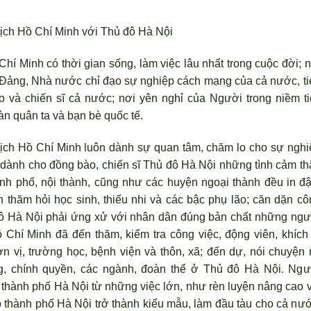
tịch Hồ Chí Minh với Thủ đô Hà Nội
Chí Minh có thời gian sống, làm việc lâu nhất trong cuộc đời; 
 Đảng, Nhà n
ước chỉ đạo sự nghiệp cách mạng của cả nước, ti
o và chiến sĩ cả nước; nơi yên nghỉ của Người trong niềm ti
àn quân ta và bạn bè quốc tế.
tịch Hồ Chí Minh luôn dành sự quan tâm, chăm lo cho sự nghi
 dành cho đồng bào, chiến sĩ Thủ đô Hà Nội những tình cảm th
nh phố, nội thành, cũng như các huyện ngoại thành đều in đ
 thăm hỏi học sinh, thiếu nhi và các bậc phụ l
ão; căn dặn cô
 đô Hà Nội phải ứng xử với nhân dân đúng bản chất những ngư
 Chí Minh đã đến thăm, kiểm tra công việc, động viên, khích 
n vị, trường học, bệnh viện và thôn, xã; đến dự, nói chuyện r
ng, chính quyền, các ngành, đoàn thể ở Thủ đô Hà Nội. Ng
ư
thành phố Hà Nội từ những việc lớn, như rèn luyện nâng cao v
 thành phố Hà Nội trở thành kiểu mẫu, làm đầu tàu cho cả n
ướ