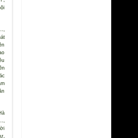
ội
…,
át
ên
ao
êu
ên
ác
ăm
ân
Hà
…,
ời
hư,