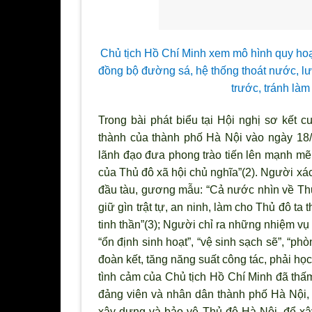
Chủ tịch Hồ Chí Minh xem mô hình quy ho
đồng bộ đường sá, hệ thống thoát nước, lư
trước, tránh làm 
Trong bài phát biểu tại Hội nghị sơ kết 
thành của thành phố Hà Nội vào ngày 18/
lãnh đạo đưa phong trào tiến lên mạnh mẽ
của Thủ đô xã hội chủ nghĩa”(2). Ng
ười xác
đầu tàu, gương mẫu: “Cả nước nh
ìn về Th
giữ gìn trật tự, an ninh, làm cho Thủ đô ta 
tinh thần”(3); Người chỉ ra những nhiệm vụ
“ổn định sinh hoạt”, “vệ sinh sạch sẽ”, “ph
đoàn kết, tăng năng suất công tác, phải họ
t
ình cảm của Chủ tịch Hồ Chí Minh đã thấ
đảng viên và nhân dân thành phố Hà Nội,
xây dựng và bảo vệ Thủ đô Hà Nội, để x