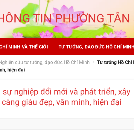
HÔNG TIN PHƯỜNG TÂN
CHÍ MINH VÀ THẾ GIỚI
TƯ TƯỞNG, ĐẠO ĐỨC HỒ CHÍ MIN
Nghiên cứu tư tưởng, đạo đức Hồ Chí Minh
/
Tư tưởng Hồ Chí M
nh, hiện đại
sự nghiệp đổi mới và phát triển, xây
càng giàu đẹp, văn minh, hiện đại