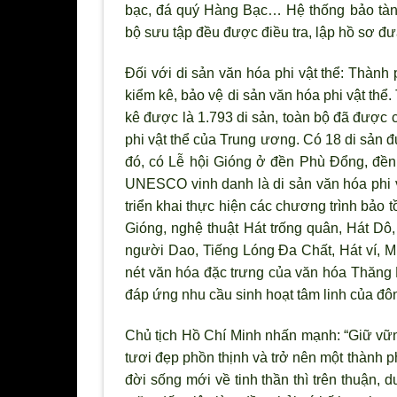
bạc, đá qu
ý Hàng Bạc… Hệ thống bảo tàng
bộ s
ưu tập đều được điều tra, lập hồ sơ đưa
Đối với di sản văn hóa phi vật thể: Thành
kiểm kê, bảo vệ di sản văn hóa phi vật thể
kê được là 1.793 di sản, toàn bộ đã được 
phi vật thể của Trung ương. Có 18 di sản 
đó, có Lễ hội Gióng ở đền Phù Đổng, đền 
UNESCO vinh danh là di sản văn hóa phi v
triển khai thực hiện các ch
ương tr
ình bảo t
Gióng, nghệ thuật Hát trống quân, Hát Dô,
ng
ười Dao, Tiếng Lóng Đa Chất, Hát ví,
nét văn hóa đặc trưng của văn hóa Thăng
đáp ứng nhu cầu sinh hoạt tâm linh của đô
Chủ tịch Hồ Chí Minh nhấn mạnh: “Giữ vữn
t
ươi đẹp phồn thịnh và trở nên một thành p
đời sống mới về tinh thần thì trên thuận, d