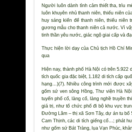
Người luôn dành t
ình cảm thiết tha, trìu 
luôn khuyên nhủ thanh niên, thiếu niên củ
huy sáng kiến để thanh niên, thiếu niên 
gương mẫu cho thanh niên cả nước. V
ì v
tinh thần yêu nước, giác ngộ giai cấp và đ
Thực hiện lời dạy của Chủ tịch Hồ Chí Min
qua
Hiện nay, thành phố Hà Nội có trên 5.922 di t
tích quốc gia đặc biệt, 1.182 di tích cấp q
hạng…)(7). Nhiều công tr
ình mới được xâ
gốm sứ ven sông Hồng, Thư viện Hà Nội,
tuyến phố cổ, làng cổ, làng nghề truyền th
giá trị, nh
ư tổ chức phố đi bộ khu vực tru
Đường Lâm – thị x
ã S
ơn Tây, dự án tu bổ 
Cam Thịnh, các di tích giếng cổ…; phát huy
nh
ư gốm sứ Bát Tràng, lụa Vạn Phúc, khả