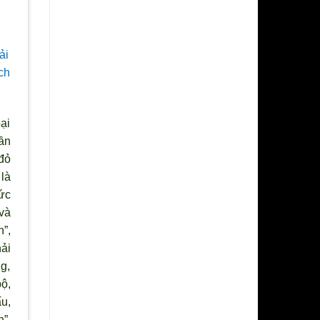
ải
ch
ại
ần
đỏ
 là
sức
và
h”,
ải
ng,
ộ,
u,
”,