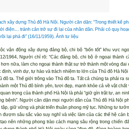
ạch xây dựng Thủ đô Hà Nội. Ng
ười căn dặn: “Trong thiết kế ph
ới điện… tránh cản trở sự đi lại của nhân dân. Phải có quy hoạ
rồi lại phá đi” (16/11/1959)
. Ảnh tư liệu
cuộc vận động xây dựng đảng bộ, chi bộ “bốn tốt” khu vực ngo
12/1964, Người chỉ r
õ: “Các đảng bộ, chi bộ ở ngoại thành c
 h
ơn nữa, làm cho ngoại thành thật sự trở thành một v
òng đai 
 định, vinh dự, tự hào và trách nhiệm to lớn của Thủ đô Hà Nội
ủ đô ta. Thế giới trông vào Thủ đô ta. Tất cả chúng ta phải ra 
thành một Thủ đô bình yên, t
ươi đẹp, mạnh khỏe cả về vật chất 
 quan trọng của thành phố Hà Nội là phải “giữ g
ìn trật tự, an nin
òng bệnh”. Ng
ười căn dặn mọi người dân của Thủ đô Hà Nội ph
c tập, giữ vững và phát triển thuần phong mỹ tục. Những tư tưở
m đượm sâu sắc vào suy nghĩ và việc làm của các thế hệ cán b
 tạo nên những phong trào cách mạng sâu rộng trong chiến đấ
ây dựng thành phố Hà Nội ngày càng “đẹp đẽ, đàng hoàng h
ơn