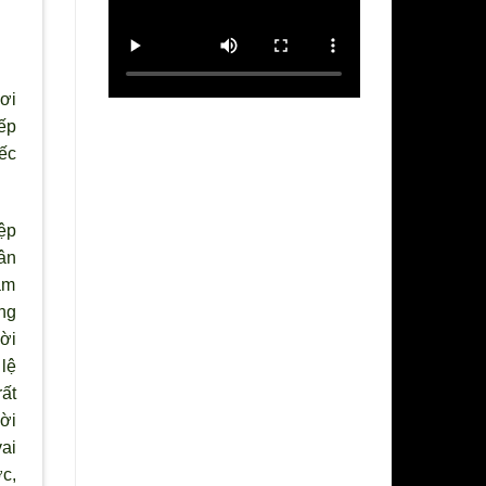
nơi
ếp
ếc
ệp
ân
ậm
ng
ời
lệ
ất
ời
ai
c,