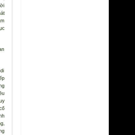
ời
át
àm
ục
an
 di
xếp
ng
ều
huy
cổ
nh
g,
ng