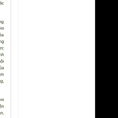
ác
ng
ểm
óa
ng
ợc
nh
ội
ủa
ậm
g,
êm
iện
ăn,