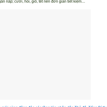
ăn nắp; cưới, hỏi, giỗ, tết nên đơn giản tiết kiệm…