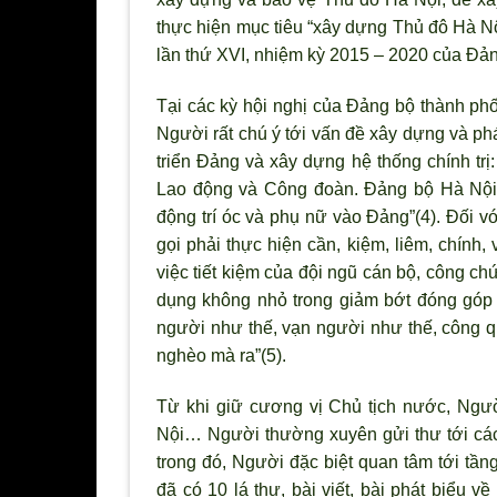
thực hiện mục tiêu “xây dựng Thủ đô Hà Nộ
lần thứ XVI, nhiệm kỳ 2015 – 2020 của Đả
Tại các kỳ hội nghị của Đảng bộ thành ph
Ng
ười rất chú
ý tới vấn đề xây dựng và ph
triển Đảng và xây dựng hệ thống chính trị
Lao động và Công đoàn. Đảng bộ Hà Nội c
động trí óc và phụ nữ vào Đảng”(4). Đối vớ
gọi phải thực hiện cần, kiệm, liêm, chính, 
việc tiết kiệm của đội ngũ cán bộ, công ch
dụng không nhỏ trong giảm bớt đóng góp 
người như thế, vạn người như thế, công q
nghèo mà ra”(5).
Từ khi giữ c
ương vị Chủ tịch nước, Ngườ
Nội… Người thường xuyên gửi thư tới các
trong đó, Người đặc biệt quan tâm tới tần
đ
ã có 10 lá th
ư, bài viết, bài phát biểu v