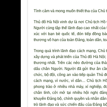
Tình cảm và mong muốn thiết tha của Chủ 
Thủ đô Hà Nội vinh dự là n
ơi Chủ tịch Hồ 
Người cùng tập thể l
ãnh đạo cao nhất của
xúc với bạn bè quốc tế, đón tiếp đồng bà
thương vô hạn của toàn Đảng, toàn dân, to
Trong quá tr
ình lãnh đạo cách mạng, Chủ 
xây dựng và phát triển của Thủ đô Hà Nội;
th
ương nhất. Trên các nẻo đường của thà
dấu chân Người. Người đ
ã gửi th
ư ân cần
chức, bộ đội, công an vào tiếp quản Thủ
cách mạng, vì n
ước, v
ì dân… Chủ tịch Hồ
phong trào ở nhiều nhà máy, xí nghiệp, đơ
chân tình, cởi mở tại nhiều hội nghị đả
khuyên Đảng bộ, chính quyền và nhân dân 
tr
ò lãnh đạo và sức chiến đấu của Đảng bộ