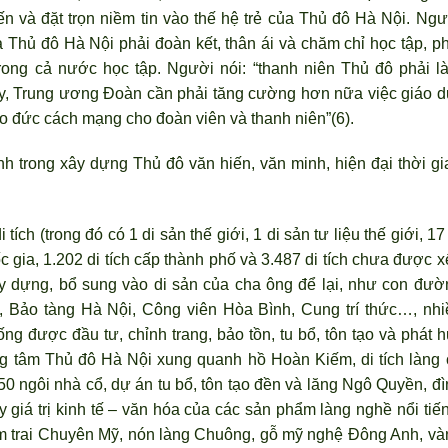
mến và đặt trọn niềm tin vào thế hệ trẻ của Thủ đô Hà Nội. Ng
ư
a Thủ đô Hà Nội phải đoàn kết, thân ái và chăm chỉ học tập, ph
trong cả nước học tập. Người nói: “thanh niên Thủ đô phải l
ậy, Trung
ương Đoàn cần phải tăng cường hơn nữa việc giáo d
ạo đức cách mạng cho đoàn viên và thanh niên”(6).
h trong xây dựng Thủ đô văn hiến, văn minh, hiện đại thời gi
ích (trong đó có 1 di sản thế giới, 1 di sản tư liệu thế giới, 17
uốc gia, 1.202 di tích cấp thành phố và 3.487 di tích chưa được 
y dựng, bổ sung vào di sản của cha ông để lại, như con đườ
 Bảo tàng Hà Nội, Công viên Hòa Bình, Cung trí thức…, nhi
ống được đầu tư, chỉnh trang, bảo tồn, tu bổ, tôn tạo và phát 
ng tâm Thủ đô Hà Nội xung quanh hồ Hoàn Kiếm, di tích làng 
50 ngôi nhà cổ, dự án tu bổ, tôn tạo đền và lăng Ngô Quyền, đ
ì
 giá trị kinh tế – văn hóa của các sản phẩm làng nghề nổi tiến
m trai Chuyên Mỹ, nón làng Chuông, gỗ mỹ nghệ Đông Anh, và