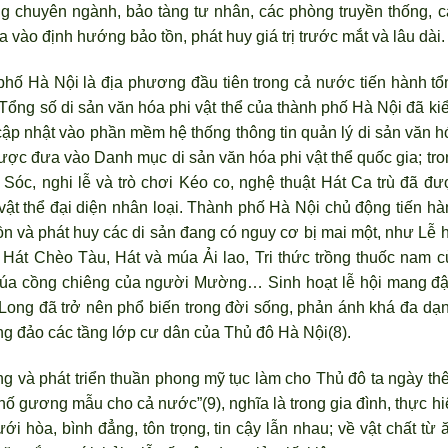
 chuyên ngành, bảo tàng t
ư nhân, các ph
òng truyền thống, c
 vào định hướng bảo tồn, phát huy giá trị trước mắt và lâu dài.
 phố Hà Nội là địa phương đầu tiên trong cả nước tiến hành tổ
. Tổng số di sản văn hóa phi vật thể của thành phố Hà Nội đ
ã ki
cập nhật vào phần mềm hệ thống thông tin quản lý di sản văn h
được đưa vào Danh mục di sản văn hóa phi vật thể quốc gia; tro
Sóc, nghi lễ và trò ch
ơi Kéo co, nghệ thuật Hát Ca trù đ
ã đư
ật thể đại diện nhân loại. Thành phố Hà Nội chủ động tiến hà
ồn và phát huy các di sản đang có nguy cơ bị mai một, như Lễ h
 Hát Chèo Tàu, Hát và múa Ải lao, Tri thức trồng thuốc nam c
 Múa cồng chiêng của người Mường… Sinh hoạt lễ hội mang đ
 Long đ
ã trở nên phổ biến trong đời sống, phản ánh khá đa dạn
ng đảo các tầng lớp cư dân của Thủ đô Hà Nội(8).
g và phát triển thuần phong mỹ tục làm cho Thủ đô ta ngày th
hố gương mẫu cho cả nước”(9), nghĩa là trong gia đ
ình, thực h
ưới h
òa, bình đẳng, tôn trọng, tin cậy lẫn nhau; về vật chất từ 