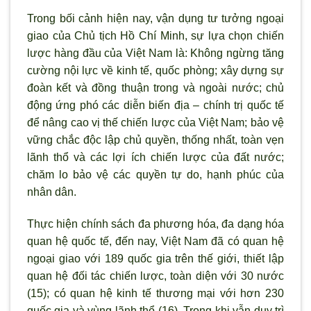
Trong bối cảnh hiện nay, vận dụng t
ư tưởng ngoại
giao của Chủ tịch Hồ Chí Minh, sự lựa chọn chiến
lược hàng đầu của Việt Nam là: Không ngừng tăng
cường nội lực về kinh tế, quốc ph
òng; xây dựng sự
đoàn kết và đồng thuận trong và ngoài n
ước; chủ
động ứng phó các diễn biến địa – chính trị quốc tế
để nâng cao vị thế chiến lược của Việt Nam; bảo vệ
vững chắc độc lập chủ quyền, thống nhất, toàn vẹn
l
ãnh thổ và các lợi ích chiến l
ược của đất nước;
chăm lo bảo vệ các quyền tự do, hạnh phúc của
nhân dân.
Thực hiện chính sách đa phương hóa, đa dạng hóa
quan hệ quốc tế, đến nay, Việt Nam đ
ã có quan hệ
ngoại giao với 189 quốc gia trên thế giới, thiết lập
quan hệ đối tác chiến lược, toàn diện với 30 n
ước
(15); có quan hệ kinh tế thương mại với hơn 230
quốc gia và vùng l
ãnh thổ (16). Trong khi vẫn duy trì