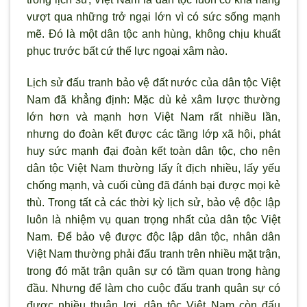
vượt qua những trở ngại lớn v
ì có sức sống mạnh
mẽ. Đó là một dân tộc anh hùng, không chịu khuất
phục tr
ước bất cứ thế lực ngoại xâm nào.
Lịch sử đấu tranh bảo vệ đất nước của dân tộc Việt
Nam đ
ã khẳng định: Mặc dù kẻ xâm l
ược thường
lớn hơn và mạnh hơn Việt Nam rất nhiều lần,
nhưng do đoàn kết được các tầng lớp x
ã hội, phát
huy sức mạnh đại đoàn kết toàn dân tộc, cho nên
dân tộc Việt Nam th
ường lấy ít địch nhiều, lấy yếu
chống mạnh, và cuối cùng đ
ã đánh bại được mọi kẻ
thù. Trong tất cả các thời kỳ lịch sử, bảo vệ độc lập
luôn là nhiệm vụ quan trọng nhất của dân tộc Việt
Nam. Để bảo vệ được độc lập dân tộc, nhân dân
Việt Nam thường phải đấu tranh trên nhiều mặt trận,
trong đó mặt trận quân sự có tầm quan trọng hàng
đầu. Nhưng để làm cho cuộc đấu tranh quân sự có
được nhiều thuận lợi, dân tộc Việt Nam còn đấu