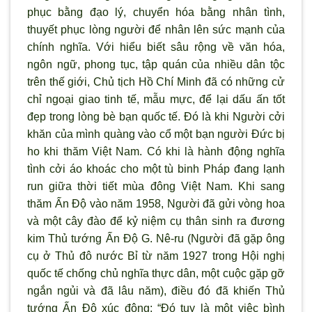
phục bằng đạo l
ý, chuyển hóa bằng nhân tình,
thuyết phục lòng ng
ười để nhân lên sức mạnh của
chính nghĩa. Với hiểu biết sâu rộng về văn hóa,
ngôn ngữ, phong tục, tập quán của nhiều dân tộc
trên thế giới, Chủ tịch Hồ Chí Minh đ
ã có những cử
chỉ ngoại giao tinh tế, mẫu mực, để lại dấu ấn tốt
đẹp trong lòng bè bạn quốc tế. Đó là khi Ng
ười cởi
khăn của m
ình quàng vào cổ một bạn ng
ười Đức bị
ho khi thăm Việt Nam. Có khi là hành động nghĩa
t
ình cởi áo khoác cho một tù binh Pháp đang lạnh
run giữa thời tiết mùa đông Việt Nam. Khi sang
thăm Ấn Độ vào năm 1958, Người đã gửi vòng hoa
và một cây đào để kỷ niệm cụ thân sinh ra đương
kim Thủ tướng Ấn Độ G. Nê-ru (Ng
ười đ
ã gặp ông
cụ ở Thủ đô nước Bỉ từ năm 1927 trong Hội nghị
quốc tế chống chủ nghĩa thực dân, một cuộc gặp gỡ
ngắn ngủi và đã lâu năm), điều đó đã khiến Thủ
t
ướng Ấn Độ xúc động: “Đó tuy là một việc b
ình