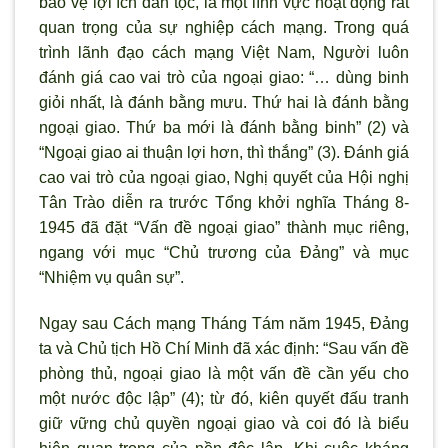
bảo vệ lợi ích dân tộc, là một lĩnh vực hoạt động rất
quan trọng của sự nghiệp cách mạng. Trong quá
trình lãnh đạo cách mạng Việt Nam, Người luôn
đánh giá cao vai trò của ngoại giao: “… dùng binh
giỏi nhất, là đánh bằng mưu. Thứ hai là đánh bằng
ngoại giao. Thứ ba mới là đánh bằng binh” (2) và
“Ngoại giao ai thuận lợi h
ơn, th
ì thắng” (3). Đánh giá
cao vai trò của ngoại giao, Nghị quyết của Hội nghị
Tân Trào diễn ra tr
ước Tổng khởi nghĩa Tháng 8-
1945 đ
ã đặt “Vấn đề ngoại giao” thành mục riêng,
ngang với mục “Chủ tr
ương của Đảng” và mục
“Nhiệm vụ quân sự”.
Ngay sau Cách mạng Tháng Tám năm 1945, Đảng
ta và Chủ tịch Hồ Chí Minh đ
ã xác định: “Sau vấn đề
phòng thủ, ngoại giao là một vấn đề cần yếu cho
một nước độc lập” (4); từ đó, kiên quyết đấu tranh
giữ vững chủ quyền ngoại giao và coi đó là biểu