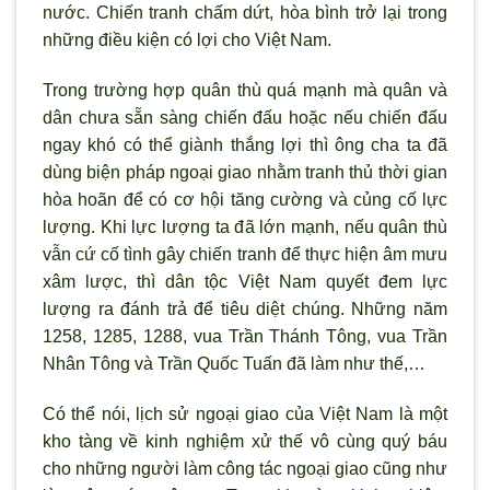
n
ước. Chiến tranh chấm dứt, h
òa bình trở lại trong
những điều kiện có lợi cho Việt Nam.
Trong trường hợp quân thù quá mạnh mà quân và
dân ch
ưa sẵn sàng chiến đấu hoặc nếu chiến đấu
ngay khó có thể giành thắng lợi th
ì ông cha ta đã
dùng biện pháp ngoại giao nhằm tranh thủ thời gian
hòa hoãn để có cơ hội tăng cường và củng cố lực
l
ượng. Khi lực lượng ta đ
ã lớn mạnh, nếu quân thù
vẫn cứ cố tình gây chiến tranh để thực hiện âm mưu
xâm lược, thì dân tộc Việt Nam quyết đem lực
lượng ra đánh trả để tiêu diệt chúng. Những năm
1258, 1285, 1288, vua Trần Thánh Tông, vua Trần
Nhân Tông và Trần Quốc Tuấn đã làm nh
ư thế,…
Có thể nói, lịch sử ngoại giao của Việt Nam là một
kho tàng về kinh nghiệm xử thế vô cùng qu
ý báu
cho những ng
ười làm công tác ngoại giao cũng như