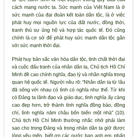
cách mạng n
ước ta. Sức mạnh của Việt Nam là ở
sức mạnh của đại đoàn kết toàn dân tộc, là ở việc
phát huy mọi nguồn lực của đất nước, đồng thời,
tranh thủ sự ủng hộ và hợp tác quốc tế. Đó cũng
chính là cơ sở để phát huy sức mạnh dân tộc gắn
với sức mạnh thời đại.
Phát huy bản sắc văn hóa dân tộc, tính chất thời đại
và cuộc đấu tranh của nhân dân ta, Chủ tịch Hồ Chí
Minh đề cao chính nghĩa, đạo l
ý và nhân nghĩa trong
quan hệ quốc tế. Ng
ười nêu r
õ: “Nhân dân ta từ lâu
đã sống với nhau có tình có nghĩa nh
ư thế. Từ khi
có Đảng ta l
ãnh đạo và giáo dục, tình nghĩa ấy càng
cao đẹp hơn, trở thành tình nghĩa đồng bào, đồng
chí, tình nghĩa năm châu bốn biển một nhà” (10).
Chủ tịch Hồ Chí Minh th
ường nhắc nhở phải làm
sao cho trong Đảng và trong nhân dân ta giữ được
l
òng yêu mến, biết
ơn các nước bạn anh em, phấn