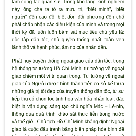
làm công tác quân sự. Trong kho tàng kinh nghiệm
này, ông cha ta tỏ ra mưu trí, “biết m
ình”, “biết
ng
ười” đến cao độ, biết dồn đối phương đến chỗ
phải chấp nhận các điều kiện của m
ình và trong mọi
thời kỳ đã luôn luôn bám sát mục tiêu chủ yếu là:
độc lập dân tộc, chủ quyền thống nhất, toàn vẹn
lãnh thổ và hạnh phúc, ấm no của nhân dân.
Phát huy truyền thống ngoại giao của dân tộc, trong
hệ thống t
ư tưởng Hồ Chí Minh, tư tưởng về ngoại
giao chiếm một vị trí quan trọng. Tư tưởng về ngoại
giao của Người được h
ình thành trên c
ơ sở kế thừa
những giá trị tốt đẹp của truyền thống dân tộc, từ sự
tiếp thu có chọn lọc tinh hoa văn hóa nhân loại, đặc
biệt là vận dụng sáng tạo chủ nghĩa Mác – Lê-nin,
thông qua quá tr
ình khảo sát thực tiễn trong n
ước
và thế giới. Chủ tịch Hồ Chí Minh khẳng định: Ngoại
giao là cuộc đấu tranh bằng biện pháp h
òa bình để