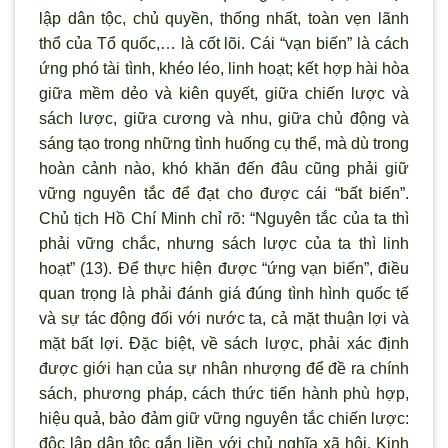
lập dân tộc, chủ quyền, thống nhất, toàn vẹn l
ãnh
thổ của Tổ quốc,… là cốt lõi. Cái “vạn biến” là cách
ứng phó tài tình, khéo léo, linh hoạt; kết hợp hài hòa
giữa mềm dẻo và kiên quyết, giữa chiến l
ược và
sách lược, giữa cương và nhu, giữa chủ động và
sáng tạo trong những t
ình huống cụ thể, mà dù trong
hoàn cảnh nào, khó khăn đến đâu cũng phải giữ
vững nguyên tắc để đạt cho được cái “bất biến”.
Chủ tịch Hồ Chí Minh chỉ rõ: “Nguyên tắc của ta thì
phải vững chắc, nh
ưng sách lược của ta th
ì linh
hoạt” (13). Để thực hiện được “ứng vạn biến”, điều
quan trọng là phải đánh giá đúng tình hình quốc tế
và sự tác động đối với nước ta, cả mặt thuận lợi và
mặt bất lợi. Đặc biệt, về sách lược, phải xác định
được giới hạn của sự nhân nhượng để đề ra chính
sách, phương pháp, cách thức tiến hành phù hợp,
hiệu quả, bảo đảm giữ vững nguyên tắc chiến l
ược:
độc lập dân tộc gắn liền với chủ nghĩa x
ã hội. Kinh