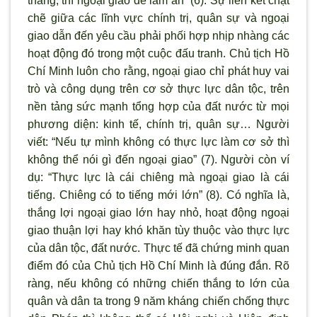
thắng, thì ngoại giao dễ làm ăn” (6). Sự liên kết chặt
chẽ giữa các lĩnh vực chính trị, quân sự và ngoại
giao dẫn đến yêu cầu phải phối hợp nhịp nhàng các
hoạt động đó trong một cuộc đấu tranh. Chủ tịch Hồ
Chí Minh luôn cho rằng, ngoại giao chỉ phát huy vai
trò và công dụng trên c
ơ sở thực lực dân tộc, trên
nền tảng sức mạnh tổng hợp của đất nước từ mọi
phương diện: kinh tế, chính trị, quân sự… Người
viết: “Nếu tự m
ình không có thực lực làm c
ơ sở th
ì
không thể nói gì đến ngoại giao” (7). Người còn ví
dụ: “Thực lực là cái chiêng mà ngoại giao là cái
tiếng. Chiêng có to tiếng mới lớn” (8). Có nghĩa là,
thắng lợi ngoại giao lớn hay nhỏ, hoạt động ngoại
giao thuận lợi hay khó khăn tùy thuộc vào thực lực
của dân tộc, đất nước. Thực tế đã chứng minh quan
điểm đó của Chủ tịch Hồ Chí Minh là đúng đắn. Rõ
ràng, nếu không có những chiến thắng to lớn của
quân và dân ta trong 9 năm kháng chiến chống thực