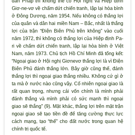
dân Pháp thì không thể có Hội nghị và Hiệp định
Giơ-ne-vơ về chấm dứt chiến tranh, lập lại hòa bình
ở Đông Dương, năm 1954. Nếu không có thắng lợi
của quân và dân hai miền Nam – Bắc, nhất là thắng
lợi của trận “Điện Biên Phủ trên không” vào cuối
năm 1972, thì không có thắng lợi của Hiệp định Pa-
ri về chấm dứt chiến tranh, lập lại hòa bình ở Việt
Nam, năm 1973. Chủ tịch Hồ Chí Minh đã tổng kết:
“Ngoại giao ở Hội nghị Gi
ơnevơ thắng lợi là v
ì Điện
Biên Phủ đánh thắng lớn. Bây giờ cũng thế, đánh
thắng lợi thì ngoại giao thắng nhiều. Không cứ gì ở
ta mà ở n
ước nào cũng vậy. Cố nhiên ngoại giao là
rất quan trọng, nhưng cái vốn chính là m
ình phải
đánh thắng và mình phải có sức mạnh thì ngoại
giao sẽ thắng” (9). Mặt khác, thắng lợi trên mặt trận
ngoại giao sẽ tạo tiền đề để tăng cường thực lực
cách mạng, tạo “thế” cho đất nước trong quan hệ
chính trị quốc tế.