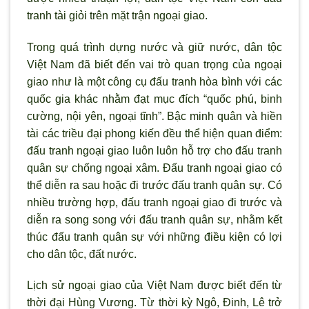
tranh tài giỏi trên mặt trận ngoại giao.
Trong quá trình dựng n
ước và giữ nước, dân tộc
Việt Nam đ
ã biết đến vai trò quan trọng của ngoại
giao nh
ư là một công cụ đấu tranh h
òa bình với các
quốc gia khác nhằm đạt mục đích “quốc phú, binh
cường, nội yên, ngoại tĩnh”. Bậc minh quân và hiền
tài các triều đại phong kiến đều thể hiện quan điểm:
đấu tranh ngoại giao luôn luôn hỗ trợ cho đấu tranh
quân sự chống ngoại xâm. Đấu tranh ngoại giao có
thể diễn ra sau hoặc đi trước đấu tranh quân sự. Có
nhiều trường hợp, đấu tranh ngoại giao đi trước và
diễn ra song song với đấu tranh quân sự, nhằm kết
thúc đấu tranh quân sự với những điều kiện có lợi
cho dân tộc, đất nước.
Lịch sử ngoại giao của Việt Nam được biết đến từ
thời đại Hùng V
ương. Từ thời kỳ Ngô, Đinh, Lê trở