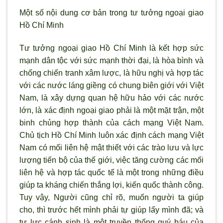
Một số nội dung cơ bản trong tư tưởng ngoại giao
Hồ Chí Minh
Tư tưởng ngoại giao Hồ Chí Minh là kết hợp sức
mạnh dân tộc với sức mạnh thời đại, là hòa bình và
chống chiến tranh xâm l
ược, là hữu nghị và hợp tác
với các nước láng giềng có chung biên giới với Việt
Nam, là xây dựng quan hệ hữu hảo với các nước
lớn, là xác định ngoại giao phải là một mặt trận, một
binh chủng hợp thành của cách mạng Việt Nam.
Chủ tịch Hồ Chí Minh luôn xác định cách mạng Việt
Nam có mối liên hệ mật thiết với các trào lưu và lực
lượng tiến bộ của thế giới, việc tăng cường các mối
liên hệ và hợp tác quốc tế là một trong những điều
giúp ta kháng chiến thắng lợi, kiến quốc thành công.
Tuy vậy, Người cũng chỉ r
õ, muốn ng
ười ta giúp
cho, th
ì tr
ước hết m
ình phải tự giúp lấy mình đã; và
tự lực cánh sinh là một truyền thống quý báu của