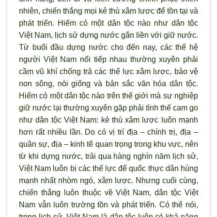
nhiên, chiến thắng mọi kẻ thù xâm lược để tồn tại và
phát triển. Hiếm có một dân tộc nào như dân tộc
Việt Nam, lịch sử dựng nước gắn liền với giữ nước.
Từ buổi đầu dựng nước cho đến nay, các thế hệ
người Việt Nam nối tiếp nhau thường xuyên phải
cầm vũ khí chống trả các thế lực xâm lược, bảo vệ
non sông, n
òi giống và bản sắc văn hóa dân tộc.
Hiếm có một dân tộc nào trên thế giới mà sự nghiệp
giữ n
ước lại thường xuyên gặp phải t
ình thế cam go
nh
ư dân tộc Việt Nam: kẻ thù xâm lược luôn mạnh
hơn rất nhiều lần. Do có vị trí địa – chính trị, địa –
quân sự, địa – kinh tế quan trọng trong khu vực, nên
từ khi dựng nước, trải qua hàng ngh
ìn năm lịch sử,
Việt Nam luôn bị các thế lực đế quốc thực dân hùng
mạnh nhất nhòm ngó, xâm l
ược. Nhưng cuối cùng,
chiến thắng luôn thuộc về Việt Nam, dân tộc Việt
Nam vẫn luôn trường tồn và phát triển. Có thể nói,
trong lịch sử, Việt Nam là dân tộc luôn có khả năng