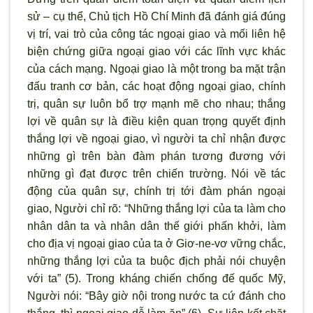
sử – cụ thể, Chủ tịch Hồ Chí Minh đã đánh giá đúng
vị trí, vai trò của công tác ngoại giao và mối liên hệ
biện chứng giữa ngoại giao với các lĩnh vực khác
của cách mạng. Ngoại giao là một trong ba mặt trận
đấu tranh cơ bản, các hoạt động ngoại giao, chính
trị, quân sự luôn bổ trợ mạnh mẽ cho nhau; thắng
lợi về quân sự là điều kiện quan trọng quyết định
thắng lợi về ngoại giao, vì ng
ười ta chỉ nhận được
những g
ì trên bàn đàm phán t
ương đương với
những g
ì đạt được trên chiến tr
ường. Nói về tác
động của quân sự, chính trị tới đàm phán ngoại
giao, Người chỉ r
õ: “Những thắng lợi của ta làm cho
nhân dân ta và nhân dân thế giới phấn khởi, làm
cho địa vị ngoại giao của ta ở Giơ-ne-vơ vững chắc,
những thắng lợi của ta buộc địch phải nói chuyện
với ta” (5). Trong kháng chiến chống đế quốc Mỹ,
Người nói: “Bây giờ nội trong nước ta cứ đánh cho