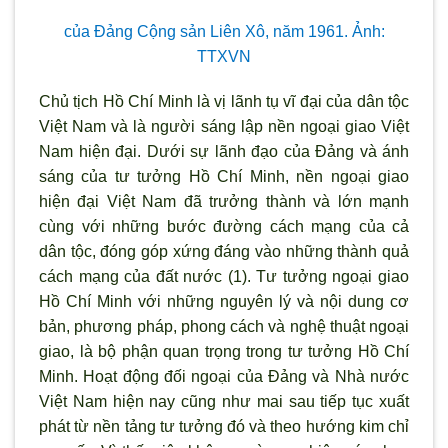
của Đảng Cộng sản Liên Xô, năm 1961. Ảnh:
TTXVN
Chủ tịch Hồ Chí Minh là vị l
ãnh tụ vĩ đại của dân tộc
Việt Nam và là ng
ười sáng lập nền ngoại giao Việt
Nam hiện đại. Dưới sự l
ãnh đạo của Đảng và ánh
sáng của t
ư tưởng Hồ Chí Minh, nền ngoại giao
hiện đại Việt Nam đ
ã tr
ưởng thành và lớn mạnh
cùng với những bước đường cách mạng của cả
dân tộc, đóng góp xứng đáng vào những thành quả
cách mạng của đất nước (1). Tư tưởng ngoại giao
Hồ Chí Minh với những nguyên l
ý và nội dung c
ơ
bản, phương pháp, phong cách và nghệ thuật ngoại
giao, là bộ phận quan trọng trong tư tưởng Hồ Chí
Minh. Hoạt động đối ngoại của Đảng và Nhà nước
Việt Nam hiện nay cũng như mai sau tiếp tục xuất
phát từ nền tảng tư tưởng đó và theo hướng kim chỉ