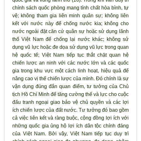
chính sách quốc phòng mang tính chất hòa bình, tự
vệ; không tham gia liên minh quân sự; không liên
kết với n
ước này để chống nước kia; không cho
nước ngoài đặt căn cứ quân sự hoặc sử dụng l
ãnh
thổ Việt Nam để chống lại nước khác; không sử
dụng vũ lực hoặc đe dọa sử dụng vũ lực trong quan
hệ quốc tế; Việt Nam tiếp tục thắt chặt quan hệ
chiến lược an ninh với các nước lớn và các quốc
gia trong khu vực một cách linh hoạt, hiệu quả để
nâng cao vị thế chiến lược của mình. Đó chính là sự
vận dụng đúng đắn quan điểm, tư tưởng của Chủ
tịch Hồ Chí Minh để tăng cường thế và lực cho cuộc
đấu tranh ngoại giao bảo vệ chủ quyền và các lợi
ích chiến l
ược của đất nước. Tư tưởng đó bao gồm
cả việc liên kết và ràng buộc, cộng đồng lợi ích với
những quốc gia ủng hộ lợi ích dân tộc chính đáng
của Việt Nam. Bởi vậy, Việt Nam tiếp tục duy tr
ì