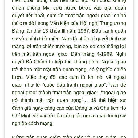
hiện quan trọng của nền độc lập. Khi cuộc kháng
chiến chống Mỹ, cứu nước bước vào giai đoạn
quyết liệt nhất, cụm từ “mặt trận ngoại giao” chính
thức ra đời trong Văn kiện của Hội nghị Trung ương
Đảng lần thứ 13 khóa III năm 1967: Đấu tranh quân
sự và chính trị ở miền Nam là nhân tố quyết định sự
thắng lợi trên chiến tr
ường, làm cơ sở cho thắng lợi
trên mặt trận ngoại giao. Đến tháng 4-1969, Nghị
quyết Bộ Chính trị tiếp tục khẳng định: Ngoại giao
trở thành một mặt trận quan trọng, có
ý nghĩa chiến
l
ược. Việc thay đổi các cụm từ khi nói về ngoại
giao, như từ “cuộc đấu tranh ngoại giao”, “vấn đề
ngoại giao” thành “mặt trận ngoại giao”, “ngoại giao
trở thành mặt trận quan trọng”… đ
ã thể hiện sự
đánh giá ngày càng cao của Đảng ta và Chủ tịch Hồ
Chí Minh về vai trò của công tác ngoại giao trong sự
nghiệp cách mạng.
Đứng trên quan điểm toàn diện và quan điểm lịch