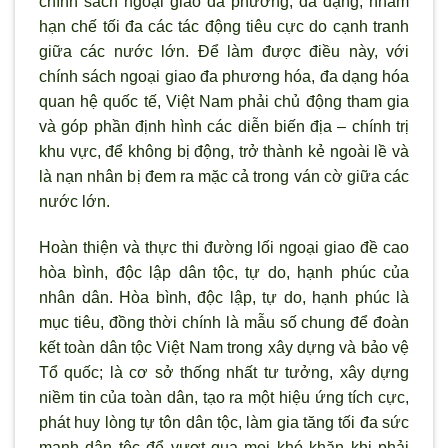
chính sách ngoại giao đa phương, đa dạng, nhằm
hạn chế tối đa các tác động tiêu cực do cạnh tranh
giữa các n
ước lớn. Để làm được điều này, với
chính sách ngoại giao đa phương hóa, đa dạng hóa
quan hệ quốc tế, Việt Nam phải chủ động tham gia
và góp phần định h
ình các diễn biến địa – chính trị
khu vực, để không bị động, trở thành kẻ ngoài lề và
là nạn nhân bị đem ra mặc cả trong ván cờ giữa các
nước lớn.
Hoàn thiện và thực thi đường lối ngoại giao đề cao
hòa bình, độc lập dân tộc, tự do, hạnh phúc của
nhân dân. Hòa bình, độc lập, tự do, hạnh phúc là
mục tiêu, đồng thời chính là mẫu số chung để đoàn
kết toàn dân tộc Việt Nam trong xây dựng và bảo vệ
Tổ quốc; là c
ơ sở thống nhất tư tưởng, xây dựng
niềm tin của toàn dân, tạo ra một hiệu ứng tích cực,
phát huy l
òng tự tôn dân tộc, làm gia tăng tối đa sức
mạnh dân tộc để vượt qua mọi khó khăn khi phải