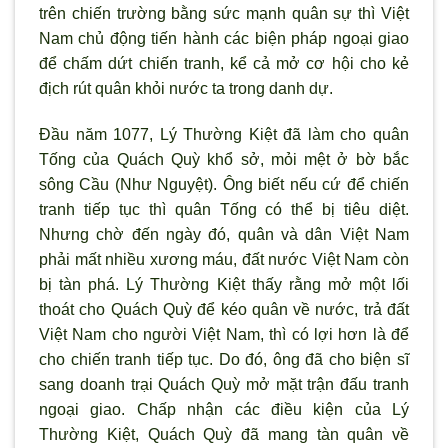
trên chiến tr
ường bằng sức mạnh quân sự th
ì Việt
Nam chủ động tiến hành các biện pháp ngoại giao
để chấm dứt chiến tranh, kể cả mở cơ hội cho kẻ
địch rút quân khỏi nước ta trong danh dự.
Đầu năm 1077, Lý Thường Kiệt đã làm cho quân
Tống của Quách Quỳ khổ sở, mỏi mệt ở bờ bắc
sông Cầu (Nh
ư Nguyệt). Ông biết nếu cứ để chiến
tranh tiếp tục th
ì quân Tống có thể bị tiêu diệt.
Nh
ưng chờ đến ngày đó, quân và dân Việt Nam
phải mất nhiều xương máu, đất nước Việt Nam c
òn
bị tàn phá. Lý Th
ường Kiệt thấy rằng mở một lối
thoát cho Quách Quỳ để kéo quân về nước, trả đất
Việt Nam cho người Việt Nam, th
ì có lợi h
ơn là để
cho chiến tranh tiếp tục. Do đó, ông đ
ã cho biện sĩ
sang doanh trại Quách Quỳ mở mặt trận đấu tranh
ngoại giao. Chấp nhận các điều kiện của Lý
Thường Kiệt, Quách Quỳ đã mang tàn quân về