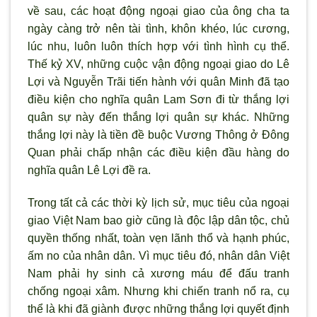
về sau, các hoạt động ngoại giao của ông cha ta
ngày càng trở nên tài t
ình, khôn khéo, lúc c
ương,
lúc nhu, luôn luôn thích hợp với t
ình hình cụ thể.
Thế kỷ XV, những cuộc vận động ngoại giao do Lê
Lợi và Nguyễn Trãi tiến hành với quân Minh đã tạo
điều kiện cho nghĩa quân Lam Sơn đi từ thắng lợi
quân sự này đến thắng lợi quân sự khác. Những
thắng lợi này là tiền đề buộc Vương Thông ở Đông
Quan phải chấp nhận các điều kiện đầu hàng do
nghĩa quân Lê Lợi đề ra.
Trong tất cả các thời kỳ lịch sử, mục tiêu của ngoại
giao Việt Nam bao giờ cũng là độc lập dân tộc, chủ
quyền thống nhất, toàn vẹn lãnh thổ và hạnh phúc,
ấm no của nhân dân. Vì mục tiêu đó, nhân dân Việt
Nam phải hy sinh cả xương máu để đấu tranh
chống ngoại xâm. Nhưng khi chiến tranh nổ ra, cụ
thể là khi đã giành được những thắng lợi quyết định