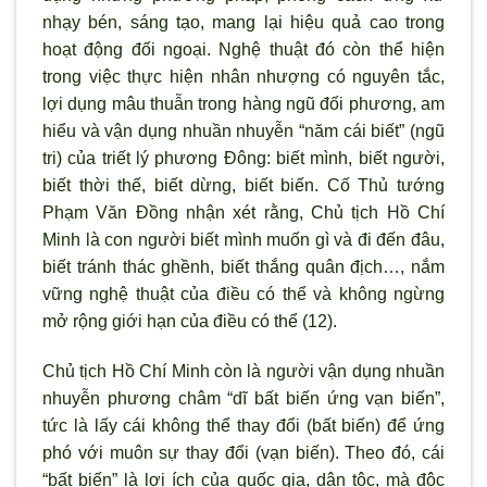
nhạy bén, sáng tạo, mang lại hiệu quả cao trong
hoạt động đối ngoại. Nghệ thuật đó c
òn thể hiện
trong việc thực hiện nhân nh
ượng có nguyên tắc,
lợi dụng mâu thuẫn trong hàng ngũ đối phương, am
hiểu và vận dụng nhuần nhuyễn “năm cái biết” (ngũ
tri) của triết l
ý ph
ương Đông: biết m
ình, biết ng
ười,
biết thời thế, biết dừng, biết biến. Cố Thủ tướng
Phạm Văn Đồng nhận xét rằng, Chủ tịch Hồ Chí
Minh là con người biết m
ình muốn gì và đi đến đâu,
biết tránh thác ghềnh, biết thắng quân địch…, nắm
vững nghệ thuật của điều có thể và không ngừng
mở rộng giới hạn của điều có thể (12).
Chủ tịch Hồ Chí Minh còn là ng
ười vận dụng nhuần
nhuyễn phương châm “dĩ bất biến ứng vạn biến”,
tức là lấy cái không thể thay đổi (bất biến) để ứng
phó với muôn sự thay đổi (vạn biến). Theo đó, cái
“bất biến” là lợi ích của quốc gia, dân tộc, mà độc