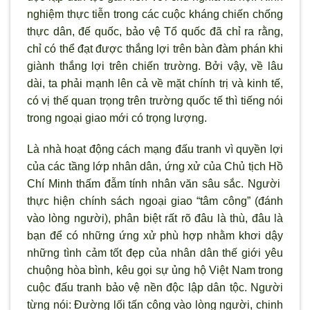
nghiệm thực tiễn trong các cuộc kháng chiến chống
thực dân, đế quốc, bảo vệ Tổ quốc đã chỉ ra rằng,
chỉ có thể đạt được thắng lợi trên bàn đàm phán khi
giành thắng lợi trên chiến tr
ường. Bởi vậy, về lâu
dài, ta phải mạnh lên cả về mặt chính trị và kinh tế,
có vị thế quan trọng trên trường quốc tế th
ì tiếng nói
trong ngoại giao mới có trọng l
ượng.
Là nhà hoạt động cách mạng đấu tranh v
ì quyền lợi
của các tầng lớp nhân dân, ứng xử của Chủ tịch Hồ
Chí Minh thấm đẫm tính nhân văn sâu sắc. Người
thực hiện chính sách ngoại giao “tâm công” (đánh
vào lòng ng
ười), phân biệt rất r
õ đâu là thù, đâu là
bạn để có những ứng xử phù hợp nhằm kh
ơi dậy
những t
ình cảm tốt đẹp của nhân dân thế giới yêu
chuộng hòa bình, kêu gọi sự ủng hộ Việt Nam trong
cuộc đấu tranh bảo vệ nền độc lập dân tộc. Người
từng nói: Đường lối tấn công vào lòng ng
ười, chinh