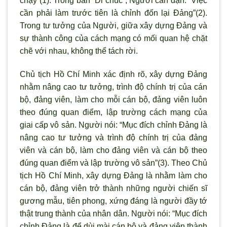
chạy”(1). Trong bản “Di chúc”, Người căn dặn: “Việc
cần phải làm trước tiên là chỉnh đốn lại Đảng”(2).
Trong tư tưởng của Người, giữa xây dựng Đảng và
sự thành công của cách mạng có mối quan hệ chặt
chẽ với nhau, không thể tách rời.
Chủ tịch Hồ Chí Minh xác định r
õ, xây dựng Đảng
nhằm nâng cao tư tưởng, trình độ chính trị của cán
bộ, đảng viên, làm cho mỗi cán bộ, đảng viên luôn
theo đúng quan điểm, lập trường cách mạng của
giai cấp vô sản. Người nói: “Mục đích chỉnh Đảng là
nâng cao t
ư tưởng và tr
ình độ chính trị của đảng
viên và cán bộ, làm cho đảng viên và cán bộ theo
đúng quan điểm và lập tr
ường vô sản”(3). Theo Chủ
tịch Hồ Chí Minh, xây dựng Đảng là nhằm làm cho
cán bộ, đảng viên trở thành những người chiến sĩ
gương mẫu, tiên phong, xứng đáng là người đầy tớ
thật trung thành của nhân dân. Người nói: “Mục đích
chỉnh Đảng là để dùi mài cán bộ và đảng viên thành