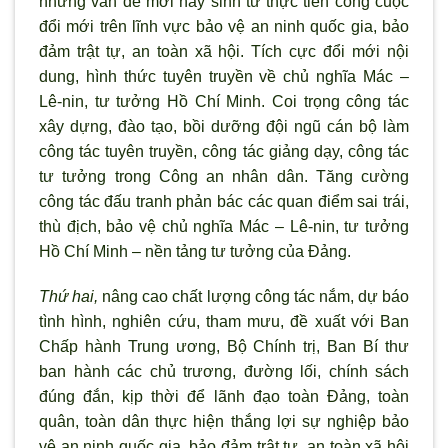
những vấn đề mới nảy sinh từ thực tiễn công cuộc
đổi mới trên lĩnh vực bảo vệ an ninh quốc gia, bảo
đảm trật tự, an toàn x
ã hội. Tích cực đổi mới nội
dung, hình thức tuyên truyền về chủ nghĩa Mác –
Lê-nin, t
ư tưởng Hồ Chí Minh. Coi trọng công tác
xây dựng, đào tạo, bồi dưỡng đội ngũ cán bộ làm
công tác tuyên truyền, công tác giảng dạy, công tác
tư tưởng trong Công an nhân dân. Tăng cường
công tác đấu tranh phản bác các quan điểm sai trái,
thù địch, bảo vệ chủ nghĩa Mác – Lê-nin, tư tưởng
Hồ Chí Minh – nền tảng tư tưởng của Đảng.
Thứ hai,
nâng cao chất lượng công tác nắm, dự báo
t
ình hình, nghiên cứu, tham m
ưu, đề xuất với Ban
Chấp hành Trung ương, Bộ Chính trị, Ban Bí thư
ban hành các chủ trương, đường lối, chính sách
đúng đắn, kịp thời để l
ãnh đạo toàn Đảng, toàn
quân, toàn dân thực hiện thắng lợi sự nghiệp bảo
vệ an ninh quốc gia, bảo đảm trật tự, an toàn xã hội