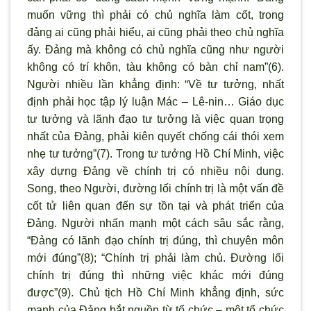
muốn vững th
ì phải có chủ nghĩa làm cốt, trong
đảng ai cũng phải hiểu, ai cũng phải theo chủ nghĩa
ấy. Đảng mà không có chủ nghĩa cũng nh
ư người
không có trí khôn, tàu không có bàn chỉ nam”(6).
Người nhiều lần khẳng định: “Về tư tưởng, nhất
định phải học tập l
ý luận Mác – Lê-nin… Giáo dục
t
ư tưởng và l
ãnh đạo tư tưởng là việc quan trọng
nhất của Đảng, phải kiên quyết chống cái thói xem
nhẹ t
ư tưởng”(7). Trong tư tưởng Hồ Chí Minh, việc
xây dựng Đảng về chính trị có nhiều nội dung.
Song, theo Người, đường lối chính trị là một vấn đề
cốt tử liên quan đến sự tồn tại và phát triển của
Đảng. Người nhấn mạnh một cách sâu sắc rằng,
“Đảng có l
ãnh đạo chính trị đúng, thì chuyên môn
mới đúng”(8); “Chính trị phải làm chủ. Đường lối
chính trị đúng thì những việc khác mới đúng
được”(9). Chủ tịch Hồ Chí Minh khẳng định, sức
mạnh của Đảng bắt nguồn từ tổ chức – một tổ chức