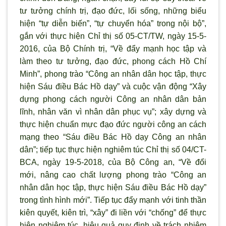
tư tưởng chính trị, đạo đức, lối sống, những biểu
hiện “tự diễn biến”, “tự chuyển hóa” trong nội bộ”,
gắn với thực hiện Chỉ thị số 05-CT/TW, ngày 15-5-
2016, của Bộ Chính trị, “Về đẩy mạnh học tập và
làm theo tư tưởng, đạo đức, phong cách Hồ Chí
Minh”, phong trào “Công an nhân dân học tập, thực
hiện Sáu điều Bác Hồ dạy” và cuộc vận động “Xây
dựng phong cách người Công an nhân dân bản
lĩnh, nhân văn v
ì nhân dân phục vụ”; xây dựng và
thực hiện chuẩn mực đạo đức người công an cách
mạng theo “Sáu điều Bác Hồ dạy Công an nhân
dân”; tiếp tục thực hiện nghiêm túc Chỉ thị số 04/CT-
BCA, ngày 19-5-2018, của Bộ Công an, “Về đổi
mới, nâng cao chất lượng phong trào “Công an
nhân dân học tập, thực hiện Sáu điều Bác Hồ dạy”
trong tình hình mới”. Tiếp tục đẩy mạnh với tinh thần
kiên quyết, kiên trì, “xây” đi liền với “chống” để thực
hiện nghiêm túc, hiệu quả quy định về trách nhiệm