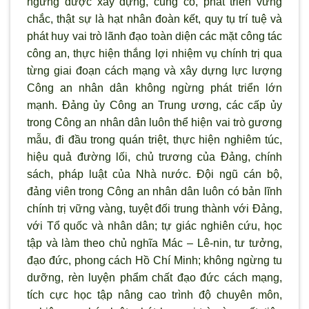
ngừng được xây dựng, củng cố, phát triển vững
chắc, thật sự là hạt nhân đoàn kết, quy tụ trí tuệ và
phát huy vai tr
ò lãnh đạo toàn diện các mặt công tác
công an, thực hiện thắng lợi nhiệm vụ chính trị qua
từng giai đoạn cách mạng và xây dựng lực l
ượng
Công an nhân dân không ngừng phát triển lớn
mạnh. Đảng ủy Công an Trung ương, các cấp ủy
trong Công an nhân dân luôn thể hiện vai tr
ò g
ương
mẫu, đi đầu trong quán triệt, thực hiện nghiêm túc,
hiệu quả đường lối, chủ trương của Đảng, chính
sách, pháp luật của Nhà nước. Đội ngũ cán bộ,
đảng viên trong Công an nhân dân luôn có bản lĩnh
chính trị vững vàng, tuyệt đối trung thành với Đảng,
với Tổ quốc và nhân dân; tự giác nghiên cứu, học
tập và làm theo chủ nghĩa Mác – Lê-nin, tư tưởng,
đạo đức, phong cách Hồ Chí Minh; không ngừng tu
dưỡng, rèn luyện phẩm chất đạo đức cách mạng,
tích cực học tập nâng cao tr
ình độ chuyên môn,