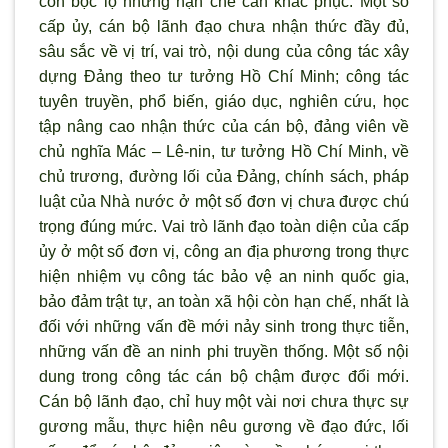
còn bộc lộ những hạn chế cần khắc phục: Một số
cấp ủy, cán bộ lãnh đạo chưa nhận thức đầy đủ,
sâu sắc về vị trí, vai trò, nội dung của công tác xây
dựng Đảng theo tư tưởng Hồ Chí Minh; công tác
tuyên truyền, phổ biến, giáo dục, nghiên cứu, học
tập nâng cao nhận thức của cán bộ, đảng viên về
chủ nghĩa Mác – Lê-nin, t
ư tưởng Hồ Chí Minh, về
chủ trương, đường lối của Đảng, chính sách, pháp
luật của Nhà nước ở một số đơn vị chưa được chú
trọng đúng mức. Vai tr
ò lãnh đạo toàn diện của cấp
ủy ở một số đơn vị, công an địa phương trong thực
hiện nhiệm vụ công tác bảo vệ an ninh quốc gia,
bảo đảm trật tự, an toàn xã hội còn hạn chế, nhất là
đối với những vấn đề mới nảy sinh trong thực tiễn,
những vấn đề an ninh phi truyền thống. Một số nội
dung trong công tác cán bộ chậm được đổi mới.
Cán bộ lãnh đạo, chỉ huy một vài n
ơi chưa thực sự
gương mẫu, thực hiện nêu gương về đạo đức, lối