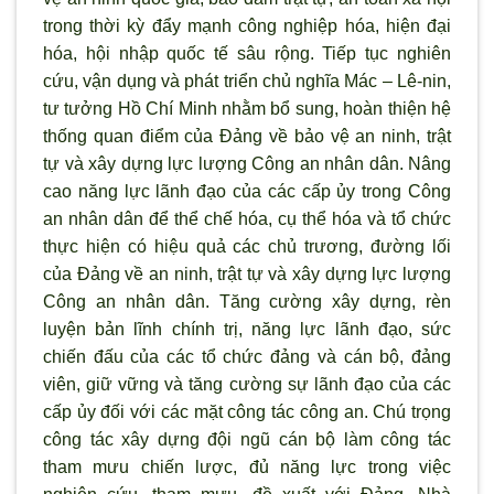
trong thời kỳ đẩy mạnh công nghiệp hóa, hiện đại
hóa, hội nhập quốc tế sâu rộng. Tiếp tục nghiên
cứu, vận dụng và phát triển chủ nghĩa Mác – Lê-nin,
t
ư tưởng Hồ Chí Minh nhằm bổ sung, hoàn thiện hệ
thống quan điểm của Đảng về bảo vệ an ninh, trật
tự và xây dựng lực lượng Công an nhân dân. Nâng
cao năng lực l
ãnh đạo của các cấp ủy trong Công
an nhân dân để thể chế hóa, cụ thể hóa và tổ chức
thực hiện có hiệu quả các chủ tr
ương, đường lối
của Đảng về an ninh, trật tự và xây dựng lực lượng
Công an nhân dân. Tăng cường xây dựng, rèn
luyện bản lĩnh chính trị, năng lực l
ãnh đạo, sức
chiến đấu của các tổ chức đảng và cán bộ, đảng
viên, giữ vững và tăng cường sự lãnh đạo của các
cấp ủy đối với các mặt công tác công an. Chú trọng
công tác xây dựng đội ngũ cán bộ làm công tác
tham m
ưu chiến lược, đủ năng lực trong việc