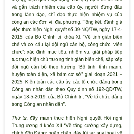
và gắn trách nhiệm của cấp ủy, ng
ười đứng đầu
trong l
ãnh đạo, chỉ đạo thực hiện nhiệm vụ của
công an các đơn vị, địa phương. Tổng kết, đánh giá
việc thực hiện Nghị quyết số 39-NQ/TW, ngày 17-4-
2015, của Bộ Chính trị khóa XI, “Về tinh giản biên
chế và c
ơ cấu lại đội ngũ cán bộ, công chức, viên
chức”; xác định mục tiêu, nhiệm vụ, giải pháp tiếp
tục thực hiện chủ trương tinh giản biên chế, sắp xếp
đội ngũ cán bộ theo hướng “Bộ tinh, tỉnh mạnh,
huyện toàn diện, x
ã bám c
ơ sở” giai đoạn 2021 –
2025. Kiện toàn các cấp ủy, các tổ chức đảng trong
Công an nhân dân theo Quy định số 192-QĐ/TW,
ngày 18-5-2019, của Bộ Chính trị, “Về tổ chức đảng
trong Công an nhân dân”.
Thứ tư,
đẩy mạnh thực hiện Nghị quyết Hội nghị
Trung ương 4 khóa XII “Về tăng cường xây dựng,
chỉnh đốn Đảng; ngăn chặn, đẩy lùi sự suy thoái về