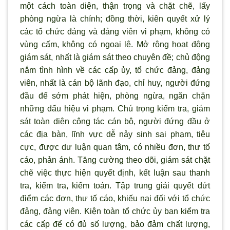
một cách toàn diện, thận trọng và chặt chẽ, lấy
phòng ngừa là chính; đồng thời, kiên quyết xử lý
các tổ chức đảng và đảng viên vi phạm, không có
vùng cấm, không có ngoại lệ. Mở rộng hoạt động
giám sát, nhất là giám sát theo chuyên đề; chủ động
nắm tình hình về các cấp ủy, tổ chức đảng, đảng
viên, nhất là cán bộ lãnh đạo, chỉ huy, người đứng
đầu để sớm phát hiện, phòng ngừa, ngăn chặn
những dấu hiệu vi phạm. Chú trọng kiểm tra, giám
sát toàn diện công tác cán bộ, ng
ười đứng đầu ở
các địa bàn, lĩnh vực dễ nảy sinh sai phạm, tiêu
cực, được dư luận quan tâm, có nhiều đơn, thư tố
cáo, phản ánh. Tăng cường theo d
õi, giám sát chặt
chẽ việc thực hiện quyết định, kết luận sau thanh
tra, kiểm tra, kiểm toán. Tập trung giải quyết dứt
điểm các đơn, thư tố cáo, khiếu nại đối với tổ chức
đảng, đảng viên. Kiện toàn tổ chức ủy ban kiểm tra
các cấp để có đủ số lượng, bảo đảm chất lượng,