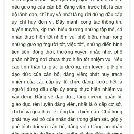
nêu g
ương của cán bộ, đảng viên, trước hết là cán
bộ l
ãnh đạo, chỉ huy và nhất là ng
ười đứng đầu cấp
ủy, chỉ huy đơn vị. Đẩy mạnh công tác thông tin,
tuyên truyền, kịp thời biểu dương những tập thể, cá
nhân thực hiện tốt nhiệm vụ, phổ biến, nhân rộng
những gương “người tốt, việc tốt”, những điển h
ình
tiên tiến; đồng thời, thường xuyên nhắc nhở, phê
phán những n
ơi chưa thực hiện tốt nhiệm vụ. Nêu
cao tinh thần tự giác tu dưỡng, rèn luyện, giữ g
ìn
đạo đức của cán bộ, đảng viên; phát huy trách
nhiệm của các cấp ủy, tổ chức đảng, trước hết là
ng
ười đứng đầu cấp ủy trong thực hiện nhiệm vụ
xây dựng Đảng về đạo đức; tăng cường quản l
ý,
giáo dục, rèn luyện đảng viên, nhất là ở cấp c
ơ sở,
chi bộ và qua thực tế công tác, chiến đấu. Chú trọng
phát huy vai tr
ò của nhân dân trong giám sát, góp ý
phê bình đối với cán bộ, đảng viên Công an nhân