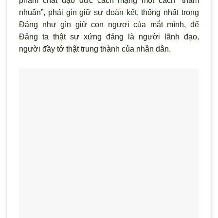
phẩm chất đạo đức cách mạng một cách “thấm
nhuần”, phải g
ìn giữ sự đoàn kết, thống nhất trong
Đảng như gìn giữ con ng
ươi của mắt m
ình, để
Đảng ta thật sự xứng đáng là ng
ười l
ãnh đạo,
người đầy tớ thật trung thành của nhân dân.