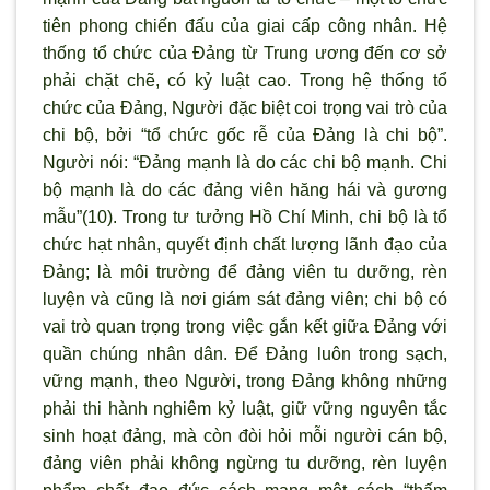
tiên phong chiến đấu của giai cấp công nhân. Hệ
thống tổ chức của Đảng từ Trung ương đến cơ sở
phải chặt chẽ, có kỷ luật cao. Trong hệ thống tổ
chức của Đảng, Người đặc biệt coi trọng vai trò của
chi bộ, bởi “tổ chức gốc rễ của Đảng là chi bộ”.
Ng
ười nói: “Đảng mạnh là do các chi bộ mạnh. Chi
bộ mạnh là do các đảng viên hăng hái và gương
mẫu”(10). Trong tư tưởng Hồ Chí Minh, chi bộ là tổ
chức hạt nhân, quyết định chất lượng l
ãnh đạo của
Đảng; là môi tr
ường để đảng viên tu dưỡng, rèn
luyện và cũng là nơi giám sát đảng viên; chi bộ có
vai tr
ò quan trọng trong việc gắn kết giữa Đảng với
quần chúng nhân dân. Để Đảng luôn trong sạch,
vững mạnh, theo Người, trong Đảng không những
phải thi hành nghiêm kỷ luật, giữ vững nguyên tắc
sinh hoạt đảng, mà còn đòi hỏi mỗi ng
ười cán bộ,
đảng viên phải không ngừng tu dưỡng, rèn luyện