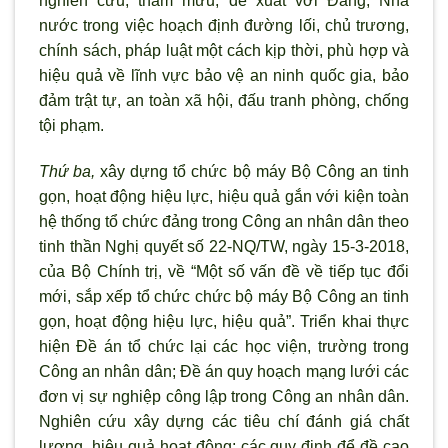
nghiên cứu, tham mưu, đề xuất với Đảng, Nhà
nước trong việc hoạch định đường lối, chủ trương,
chính sách, pháp luật một cách kịp thời, phù hợp và
hiệu quả về lĩnh vực bảo vệ an ninh quốc gia, bảo
đảm trật tự, an toàn x
ã hội, đấu tranh phòng, chống
tội phạm.
Thứ ba,
xây dựng tổ chức bộ máy Bộ Công an tinh
gọn, hoạt động hiệu lực, hiệu quả gắn với kiện toàn
hệ thống tổ chức đảng trong Công an nhân dân theo
tinh thần Nghị quyết số 22-NQ/TW, ngày 15-3-2018,
của Bộ Chính trị, về “Một số vấn đề về tiếp tục đổi
mới, sắp xếp tổ chức chức bộ máy Bộ Công an tinh
gọn, hoạt động hiệu lực, hiệu quả”. Triển khai thực
hiện Đề án tổ chức lại các học viện, trường trong
Công an nhân dân; Đề án quy hoạch mạng lưới các
đơn vị sự nghiệp công lập trong Công an nhân dân.
Nghiên cứu xây dựng các tiêu chí đánh giá chất
lượng, hiệu quả hoạt động; các quy định để đề cao