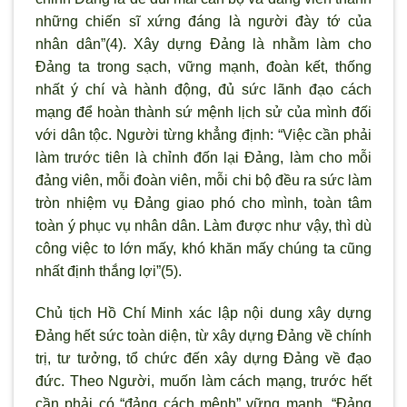
những chiến sĩ xứng đáng là người đày tớ của
nhân dân”(4). Xây dựng Đảng là nhằm làm cho
Đảng ta trong sạch, vững mạnh, đoàn kết, thống
nhất
ý chí và hành động, đủ sức lãnh đạo cách
mạng để hoàn thành sứ mệnh lịch sử của mình đối
với dân tộc. Người từng khẳng định: “Việc cần phải
làm tr
ước tiên là chỉnh đốn lại Đảng, làm cho mỗi
đảng viên, mỗi đoàn viên, mỗi chi bộ đều ra sức làm
tr
òn nhiệm vụ Đảng giao phó cho mình, toàn tâm
toàn ý phục vụ nhân dân. Làm được như vậy, thì dù
công việc to lớn mấy, khó khăn mấy chúng ta cũng
nhất định thắng lợi”(5).
Chủ tịch Hồ Chí Minh xác lập nội dung xây dựng
Đảng hết sức toàn diện, từ xây dựng Đảng về chính
trị, tư tưởng, tổ chức đến xây dựng Đảng về đạo
đức. Theo Người, muốn làm cách mạng, tr
ước hết
cần phải có “đảng cách mệnh” vững mạnh. “Đảng