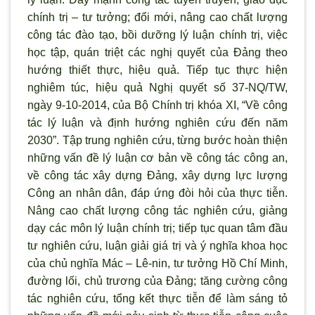
chính trị – t
ư tưởng; đổi mới, nâng cao chất lượng
công tác đào tạo, bồi dưỡng l
ý luận chính trị, việc
học tập, quán triệt các nghị quyết của Đảng theo
hướng thiết thực, hiệu quả. Tiếp tục thực hiện
nghiêm túc, hiệu quả Nghị quyết số 37-NQ/TW,
ngày 9-10-2014, của Bộ Chính trị khóa XI, “Về công
tác lý luận và định hướng nghiên cứu đến năm
2030”. Tập trung nghiên cứu, từng b
ước hoàn thiện
những vấn đề l
ý luận c
ơ bản về công tác công an,
về công tác xây dựng Đảng, xây dựng lực lượng
Công an nhân dân, đáp ứng đ
òi hỏi của thực tiễn.
Nâng cao chất l
ượng công tác nghiên cứu, giảng
dạy các môn l
ý luận chính trị; tiếp tục quan tâm đầu
tư nghiên cứu, luận giải giá trị và ý nghĩa khoa học
của chủ nghĩa Mác – Lê-nin, t
ư tưởng Hồ Chí Minh,
đường lối, chủ trương của Đảng; tăng cường công
tác nghiên cứu, tổng kết thực tiễn để làm sáng tỏ