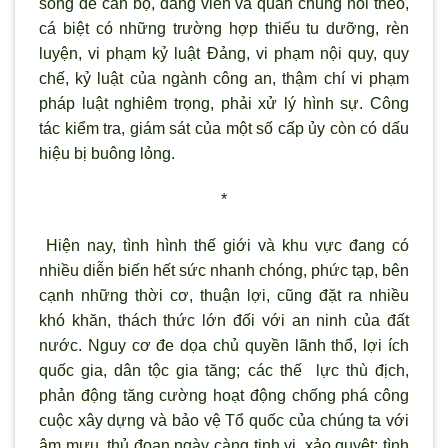
sống để cán bộ, đảng viên và quần chúng noi theo,
cá biệt có những trường hợp thiếu tu dưỡng, rèn
luyện, vi phạm kỷ luật Đảng, vi phạm nội quy, quy
chế, kỷ luật của ngành công an, thậm chí vi phạm
pháp luật nghiêm trọng, phải xử l
ý hình sự. Công
tác kiểm tra, giám sát của một số cấp ủy còn có dấu
hiệu bị buông lỏng.
*
Hiện nay, tình hình thế giới và khu vực đang có
nhiều diễn biến hết sức nhanh chóng, phức tạp, bên
cạnh những thời c
ơ, thuận lợi, cũng đặt ra nhiều
khó khăn, thách thức lớn đối với an ninh của đất
nước. Nguy cơ đe dọa chủ quyền l
ãnh thổ, lợi ích
quốc gia, dân tộc gia tăng; các thế lực thù địch,
phản động tăng cường hoạt động chống phá công
cuộc xây dựng và bảo vệ Tổ quốc của chúng ta với
âm m
ưu, thủ đoạn ngày càng tinh vi, xảo quyệt; t
ình