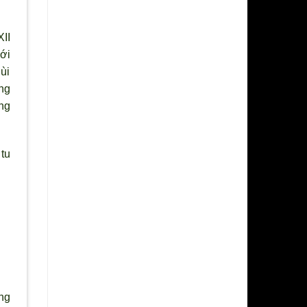
II
ới
ùi
ong
ng
tu
ng