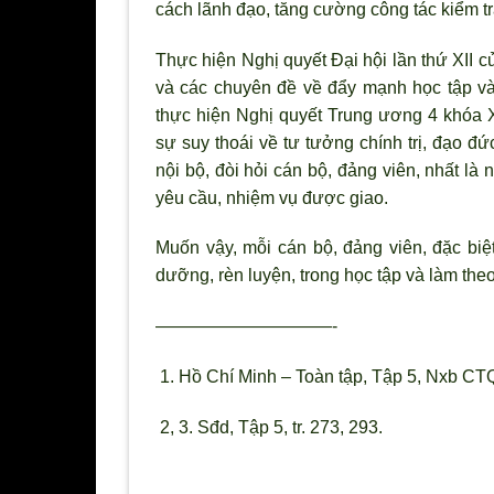
cách lãnh đạo, tăng cường công tác kiểm t
Thực hiện Nghị quyết Đại hội lần thứ XII c
và các chuyên đề về đẩy mạnh học tập và
thực hiện Nghị quyết Trung ương 4 khóa X
sự suy thoái về tư tưởng chính trị, đạo đức
nội bộ, đ
òi hỏi cán bộ, đảng viên, nhất là 
yêu cầu, nhiệm vụ được giao.
Muốn vậy, mỗi cán bộ, đảng viên, đặc bi
dưỡng, rèn luyện, trong học tập và làm the
——————————-
1. Hồ Chí Minh – Toàn tập, Tập 5, Nxb CTQG
2, 3. Sđd, Tập 5, tr. 273, 293.