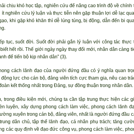
ải chịu khó học tập, nghiên cứu để nâng cao tr
ình độ về chính t
ít nghiên cứu lý luận và thực tiễn nên gặp thuận lợi dễ lạc qu
o, khi gặp khó khăn thì dễ lúng túng, bị động, dẫn đến bi qua
ng.
p tục, suốt đời. Suốt đời phải gắn lý luận với công tác thực t
 biết hết rồi. Thế giới ngày ngày thay đổi mới, nhân dân càng t
ành để tiến bộ kịp nhân dân” (3).
phong cách lãnh đạo của người đứng đầu có ý nghĩa quan trọ
 động lực cho cán bộ, đảng viên tích cực tham gia, nêu cao trá
đoàn kết thống nhất trong Đảng, sự đồng thuận trong nhân dân.
rong điều kiện mới, chúng ta cần tập trung thực hiện các gi
èn luyện, xây dựng phong cách làm việc, phong cách lãnh đạ
thường xuyên trong cán bộ, đảng viên, nhất là ng
ười đứng đầu c
rung dân chủ, tập thể l
ãnh đạo, cá nhân phụ trách; tăng cườ
ựng các quy định về đạo đức công vụ, phong cách làm việc, pho