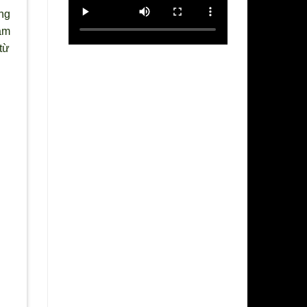
ng
hăm
từ