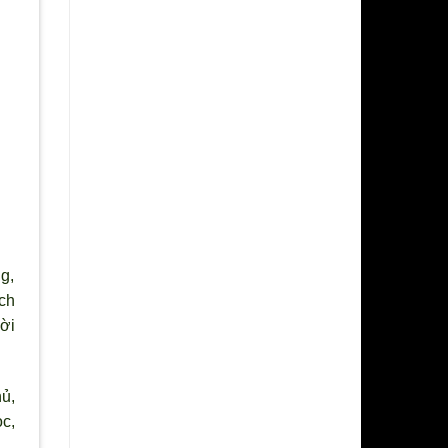
g,
ch
ời
ủ,
c,