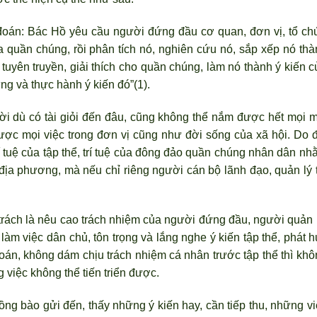
đoán: Bác Hồ yêu cầu người đứng đầu cơ quan, đơn vị, tổ ch
của quần chúng, rồi phân tích nó, nghiên cứu nó, sắp xếp nó th
tuyên truyền, giải thích cho quần chúng, làm nó thành ý kiến c
g và thực hành ý kiến đó”(1).
ời dù có tài giỏi đến đâu, cũng không thể nắm được hết mọi m
ược mọi việc trong đơn vị cũng như đời sống của xã hội. Do đ
rí tuệ của tập thể, trí tuệ của đông đảo quần chúng nhân dân n
 địa phương, mà nếu chỉ riêng ng
ười cán bộ l
ãnh đạo, quản lý 
trách là nêu cao trách nhiệm của ng
ười đứng đầu, người quản 
 làm việc dân chủ, tôn trọng và lắng nghe ý kiến tập thể, phát 
oán, không dám chịu trách nhiệm cá nhân trước tập thể th
ì khô
 việc không thể tiến triển được.
g bào gửi đến, thấy những ý kiến hay, cần tiếp thu, những vi