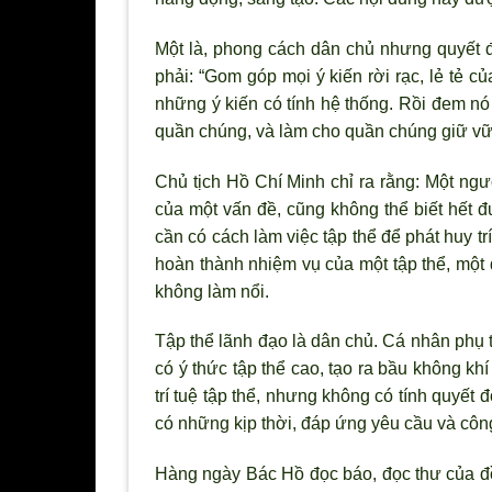
Một là, phong cách dân chủ nhưng quyết 
phải: “Gom góp mọi
ý kiến rời rạc, lẻ tẻ 
những ý kiến có tính hệ thống. Rồi đem nó 
quần chúng, và làm cho quần chúng giữ vữn
Chủ tịch Hồ Chí Minh chỉ ra rằng: Một ngư
của một vấn đề, cũng không thể biết hết đ
cần có cách làm việc tập thể để phát huy t
hoàn thành nhiệm vụ của một tập thể, một
không làm nổi.
Tập thể lãnh đạo là dân chủ. Cá nhân phụ 
có ý thức tập thể cao, tạo ra bầu không khí
trí tuệ tập thể, nh
ưng không có tính quyết đ
có những kịp thời, đáp ứng yêu cầu và công
Hàng ngày Bác Hồ đọc báo, đọc thư của đồn