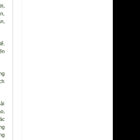
rị,
an,
n,
ế.
iến
ng
ch
ải
o,
ác
ng
ng