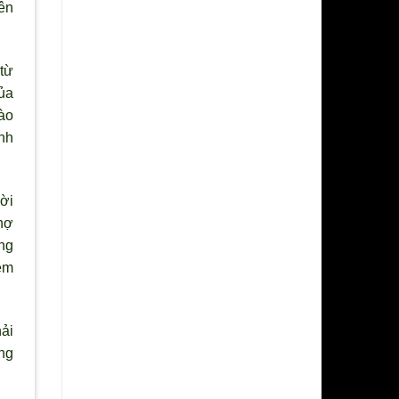
ên
từ
ủa
ào
nh
ời
hợ
ng
ém
hải
ng