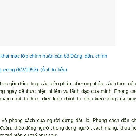
 khai mạc lớp chỉnh huấn cán bộ Đảng, dân, chính
ng ương (6/2/1953). (Ảnh tư liệu)
bao gồm tổng hợp các biện pháp, phương pháp, cách thức riên
g ngày để thực hiện nhiệm vụ l
ãnh đạo của mình. Phong cá
ẩm chất, tri thức, điều kiện chính trị, điều kiện sống của ngư
ở về phong cách của ng
ười đứng đầu là: Phong cách dân ch
 đoán, khéo dùng ng
ười, trọng dụng người, cách mạng, khoa họ
c thể hiện cụ thể như sau: