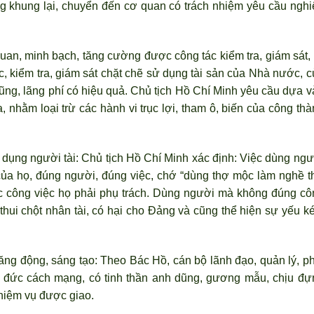
g khung lại, chuyển đến cơ quan có trách nhiệm yêu cầu nghi
uan, minh bạch, tăng cường được công tác kiểm tra, giám sát, 
c, kiểm tra, giám sát chặt chẽ sử dụng tài sản của Nhà n
ước, c
ng, lãng phí có hiệu quả. Chủ tịch Hồ Chí Minh yêu cầu dựa v
 nhằm loại trừ các hành vi trục lợi, tham ô, biến của công thà
g dụng người tài: Chủ tịch Hồ Chí Minh xác định: Việc dùng ngư
ủa họ, đúng người, đúng việc, chớ “dùng thợ mộc làm nghề t
c công việc họ phải phụ trách. Dùng ng
ười mà không đúng cô
thui chột nhân tài, có hại cho Đảng và cũng thể hiện sự yếu k
ăng động, sáng tạo: Theo Bác Hồ, cán bộ l
ãnh đạo, quản lý, p
o đức cách mạng, có tinh thần anh dũng, gương mẫu, chịu đự
nhiệm vụ được giao.