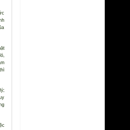
ức
ành
ủa
ặt
ó,
hằm
thì
l
ý;
huy
ng
ệc