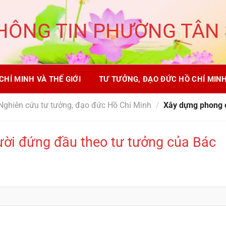
HÔNG TIN PHƯỜNG TÂN
CHÍ MINH VÀ THẾ GIỚI
TƯ TƯỞNG, ĐẠO ĐỨC HỒ CHÍ MIN
Nghiên cứu tư tưởng, đạo đức Hồ Chí Minh
/
Xây dựng phong c
ời đứng đầu theo tư tưởng của Bác