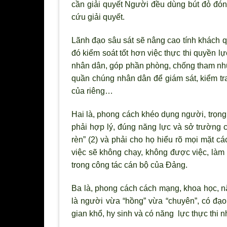
cần giải quyết Người đều dùng bút đỏ đón
cứu giải quyết.
Lãnh đạo sâu sát sẽ nâng cao tính khách q
đó kiểm soát tốt hơn việc thực thi quyền lự
nhân dân, góp phần ph
òng, chống tham nhũ
quần chúng nhân dân để giám sát, kiểm tra,
của riêng…
Hai là, phong cách khéo dụng ng
ười, trọn
phải hợp l
ý, đúng năng lực và sở tr
ường c
rèn” (2) và phải cho họ hiểu r
õ mọi mặt cá
việc sẽ không chạy, không được việc, làm 
trong công tác cán bộ của Đảng.
Ba là, phong cách cách mạng, khoa học, n
là ng
ười vừa “hồng” vừa “chuyên”, có đạ
gian khổ, hy sinh và có năng lực thực thi 