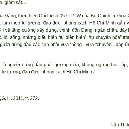
ra, giám sát…
ủa Đảng, thực hiện Chỉ thị số 05-CT/TW của Bộ Chính trị khóa X
 làm theo t
ư tưởng, đạo đức, phong cách Hồ Chí Minh gắn v
II về tăng cường xây dựng, chỉnh đốn Đảng, ngăn chặn, đẩy l
, lối sống, những biểu hiện “tự diễn biến”, ‘tự chuyển hóa” tr
ng
ười đứng đầu các cấp phải vừa “hồng”, vừa “chuyên”, đáp ứ
ệt là người đứng đầu phải gương mẫu, không ngừng học tập, 
o tư tưởng, đạo đức, phong cách Hồ Chí Minh./.
, H. 2011, tr. 272.
Trần Thô