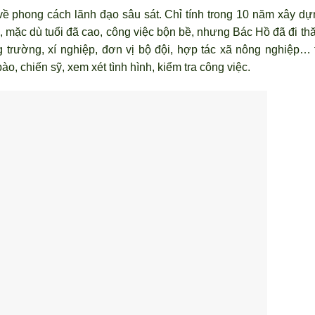
ề phong cách l
ãnh đạo sâu sát. Chỉ tính trong 10 năm xây dự
 mặc dù tuổi đã cao, công việc bộn bề, nh
ưng Bác Hồ đ
ã đi t
 trường, xí nghiệp, đơn vị bộ đội, hợp tác xã nông nghiệp… 
o, chiến sỹ, xem xét tình hình, kiểm tra công việc.