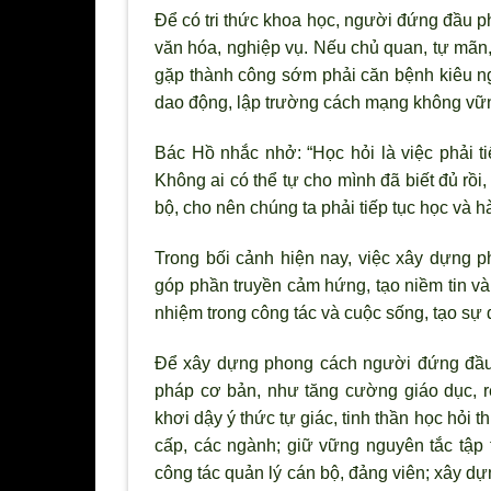
Để có tri thức khoa học, người đứng đầu ph
văn hóa, nghiệp vụ. Nếu chủ quan, tự mãn, 
gặp thành công sớm phải căn bệnh kiêu ngạ
dao động, lập trường cách mạng không vữ
Bác Hồ nhắc nhở: “Học hỏi là việc phải tiế
Không ai có thể tự cho mình đã biết đủ rồi,
bộ, cho nên chúng ta phải tiếp tục học và h
Trong bối cảnh hiện nay, việc xây dựng 
góp phần truyền cảm hứng, tạo niềm tin và
nhiệm trong công tác và cuộc sống, tạo sự 
Để xây dựng phong cách người đứng đầu, t
pháp cơ bản, như tăng cường giáo dục, r
khơi dậy ý thức tự giác, tinh thần học hỏi 
cấp, các ngành; giữ vững nguyên tắc tập t
công tác quản lý cán bộ, đảng viên; xây d