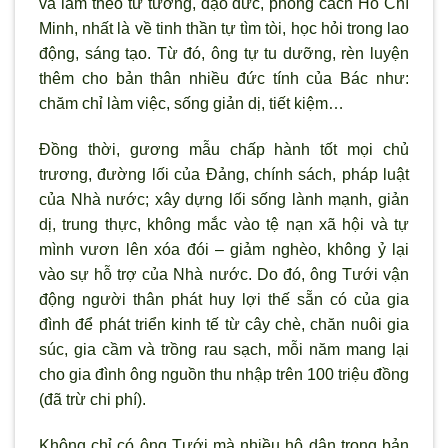
và làm theo tư tưởng, đạo đức, phong cách Hồ Chí
Minh, nhất là về tinh thần tự tìm tòi, học hỏi trong lao
động, sáng tạo. Từ đó, ông tự tu dưỡng, rèn luyện
thêm cho bản thân nhiều đức tính của Bác như:
chăm chỉ làm việc, sống giản dị, tiết kiệm…
Đồng thời, gương mẫu chấp hành tốt mọi chủ
trương, đường lối của Đảng, chính sách, pháp luật
của Nhà nước; xây dựng lối sống lành mạnh, giản
dị, trung thực, không mắc vào tệ nạn xã hội và tự
mình vươn lên xóa đói – giảm nghèo, không ỷ lại
vào sự hỗ trợ của Nhà nước. Do đó, ông Tưới vận
động người thân phát huy lợi thế sẵn có của gia
đình để phát triển kinh tế từ cây chè, chăn nuôi gia
súc, gia cầm và trồng rau sạch, mỗi năm mang lại
cho gia đình ông nguồn thu nhập trên 100 triệu đồng
(đã trừ chi phí).
Không chỉ có ông Tưới mà nhiều hộ dân trong bản