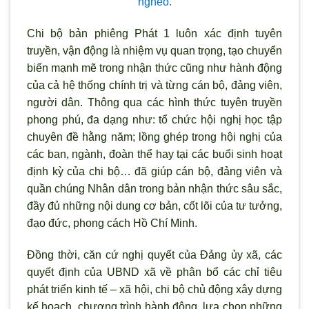
nghèo.
Chi bộ bản phiêng Phát 1 luôn xác định tuyên
truyền, vận động là nhiệm vụ quan trọng, tạo chuyển
biến mạnh mẽ trong nhận thức cũng như hành động
của cả hệ thống chính trị và từng cán bộ, đảng viên,
người dân. Thông qua các hình thức tuyên truyền
phong phú, đa dạng như: tổ chức hội nghị học tập
chuyên đề hằng năm; lồng ghép trong hội nghị của
các ban, ngành, đoàn thể hay tại các buổi sinh hoạt
định kỳ của chi bộ… đã giúp cán bộ, đảng viên và
quần chúng Nhân dân trong bản nhận thức sâu sắc,
đầy đủ những nội dung cơ bản, cốt lõi của tư tưởng,
đạo đức, phong cách Hồ Chí Minh.
Đồng thời, căn cứ nghị quyết của Đảng ủy xã, các
quyết định của UBND xã về phân bổ các chỉ tiêu
phát triển kinh tế – xã hội, chi bộ chủ động xây dựng
kế hoạch, chương trình hành động, lựa chọn những