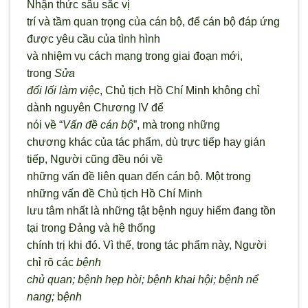
Nhận thức sâu sắc vị
trí và tầm quan trọng của cán bộ, để cán bộ đáp ứng
được yêu cầu của tình hình
và nhiệm vụ cách mạng trong giai đoạn mới,
trong
Sửa
đổi lối làm việc
, Chủ tịch Hồ Chí Minh không chỉ
dành nguyên Chương IV để
nói về “
Vấn đề cán bộ
”, mà trong những
chương khác của tác phẩm, dù trực tiếp hay gián
tiếp, Người cũng đều nói về
những vấn đề liên quan đến cán bộ. Một trong
những vấn đề Chủ tịch Hồ Chí Minh
lưu tâm nhất là những tật bệnh nguy hiểm đang tồn
tại trong Đảng và hệ thống
chính trị khi đó. Vì thế, trong tác phẩm này, Người
chỉ rõ các
bệnh
chủ quan; bệnh hẹp hòi; bệnh khai hội; bệnh nể
nang;
b
ệnh