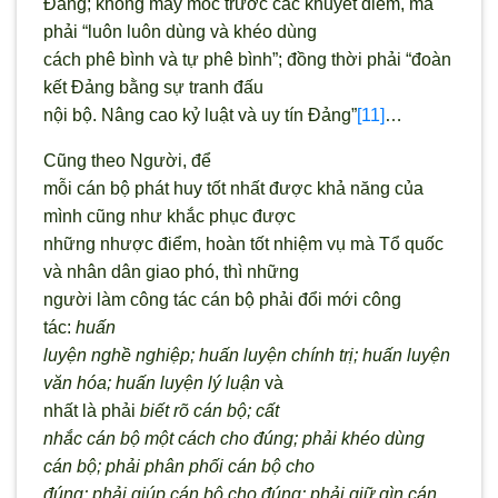
Đảng; không máy móc trước các khuyết điểm, mà
phải “luôn luôn dùng và khéo dùng
cách phê bình và tự phê bình”; đồng thời phải “đoàn
kết Đảng bằng sự tranh đấu
nội bộ. Nâng cao kỷ luật và uy tín Đảng”
[11]
…
Cũng theo Người, để
mỗi cán bộ phát huy tốt nhất được khả năng của
mình cũng như khắc phục được
những nhược điểm, hoàn tốt nhiệm vụ mà Tổ quốc
và nhân dân giao phó, thì những
người làm công tác cán bộ phải đổi mới công
tác:
huấn
luyện nghề nghiệp; huấn luyện chính trị; huấn luyện
văn hóa; huấn luyện lý luận
và
nhất là phải
biết rõ cán bộ; cất
nhắc cán bộ một cách cho đúng; phải khéo dùng
cán bộ; phải phân phối cán bộ cho
đúng; phải giúp cán bộ cho đúng; phải giữ gìn cán