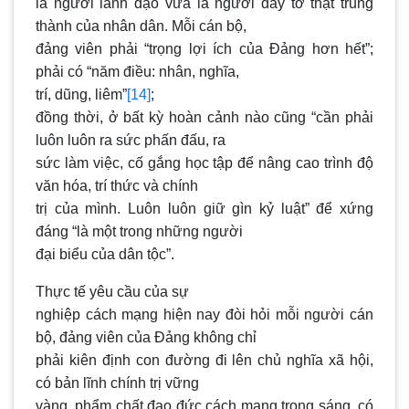
là người lãnh đạo vừa là người đày tớ thật trung
thành của nhân dân. Mỗi cán bộ,
đảng viên phải “trọng lợi ích của Đảng hơn hết”;
phải có “năm điều: nhân, nghĩa,
trí, dũng, liêm”
[14]
;
đồng thời, ở bất kỳ hoàn cảnh nào cũng “cần phải
luôn luôn ra sức phấn đấu, ra
sức làm việc, cố gắng học tập để nâng cao trình độ
văn hóa, trí thức và chính
trị của mình. Luôn luôn giữ gìn kỷ luật” để xứng
đáng “là một trong những người
đại biểu của dân tộc”.
Thực tế yêu cầu của sự
nghiệp cách mạng hiện nay đòi hỏi mỗi người cán
bộ, đảng viên của Đảng không chỉ
phải kiên định con đường đi lên chủ nghĩa xã hội,
có bản lĩnh chính trị vững
vàng, phẩm chất đạo đức cách mạng trong sáng, có