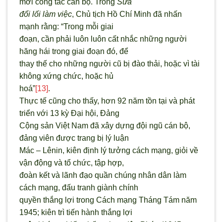
mới công tác cán bộ. Trong
Sửa
đổi lối làm việc
, Chủ tịch Hồ Chí Minh đã nhấn
mạnh rằng: “Trong mỗi giai
đoạn, cần phải luôn luôn cất nhắc những người
hăng hái trong giai đoạn đó, để
thay thế cho những người cũ bị đào thải, hoặc vì tài
không xứng chức, hoặc hủ
hoá”
[13]
.
Thực tế cũng cho thấy, hơn 92 năm tồn tại và phát
triển với 13 kỳ Đại hội, Đảng
Cộng sản Việt Nam đã xây dựng đội ngũ cán bộ,
đảng viên được trang bị lý luận
Mác – Lênin, kiên định lý tưởng cách mạng, giỏi về
vận động và tổ chức, tập hợp,
đoàn kết và lãnh đạo quần chúng nhân dân làm
cách mạng, đấu tranh giành chính
quyền thắng lợi trong Cách mạng Tháng Tám năm
1945; kiên trì tiến hành thắng lợi