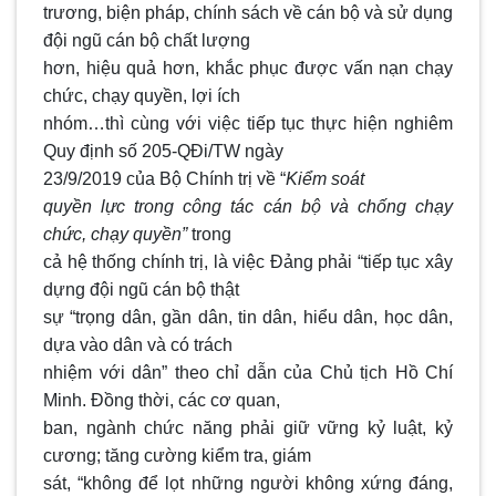
trương, biện pháp, chính sách về cán bộ và sử dụng
đội ngũ cán bộ chất lượng
hơn, hiệu quả hơn, khắc phục được vấn nạn chạy
chức, chạy quyền, lợi ích
nhóm…thì cùng với việc tiếp tục thực hiện nghiêm
Quy định số 205-QĐi/TW ngày
23/9/2019 của Bộ Chính trị về “
Kiểm soát
quyền lực trong công tác cán bộ và chống chạy
chức, chạy quyền”
trong
cả hệ thống chính trị, là việc Đảng phải “tiếp tục xây
dựng đội ngũ cán bộ thật
sự “trọng dân, gần dân, tin dân, hiểu dân, học dân,
dựa vào dân và có trách
nhiệm với dân” theo chỉ dẫn của Chủ tịch Hồ Chí
Minh. Đồng thời, các cơ quan,
ban, ngành chức năng phải giữ vững kỷ luật, kỷ
cương; tăng cường kiểm tra, giám
sát, “không để lọt những người không xứng đáng,