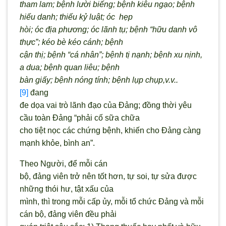
tham lam; bệnh lười biếng; bệnh kiêu ngạo; bệnh
hiếu danh; thiếu kỷ luật; óc
hẹp
hòi; óc địa phương; óc lãnh tụ; bệnh “hữu danh vô
thực”; kéo bè kéo cánh; bệnh
cận thị; bệnh “cá nhân”; bệnh tị nạnh; bệnh xu nịnh,
a dua; bệnh quan liêu; bệnh
bàn giấy; bệnh nóng tính; bệnh lụp chụp,v.v..
[9]
đang
đe dọa vai trò lãnh đạo của Đảng; đồng thời yêu
cầu toàn Đảng “phải cố sữa chữa
cho tiệt nọc các chứng bệnh, khiến cho Đảng càng
mạnh khỏe, bình an”.
Theo Người, để mỗi cán
bộ, đảng viên trở nên tốt hơn, tự soi, tự sửa được
những thói hư, tật xấu của
mình, thì trong mỗi cấp ủy, mỗi tổ chức Đảng và mỗi
cán bộ, đảng viên đều phải