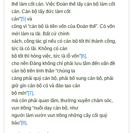
thể làm cốt cán. Việc Đoàn thể lấy cán bộ làm cốt
cán. Cán bộ lấy đức làm cốt
cán”
[5]
và
cũng vì “cán bộ là tiền vốn của Đoàn thể”. Có vốn
mới làm ra lãi. Bất cứ chính
sách, công tác gì nếu có cán bộ tốt thì thành công,
tức là có lãi. Không có cán
bộ tốt thì hỏng việc, tức là lỗ vốn”
[6]
,
cho nên Đảng không chỉ phải lưu tâm đến vấn đề
cán bộ trên tinh thần “chúng ta
càng phải quý cán bộ, phải bổ sung cán bộ, phải
giữ gìn cán bộ cũ và đào tạo cán
bộ mới”
[7]
,
mà còn phải quan tâm, thường xuyên chăm sóc,
vun trồng “nuôi dạy cán bộ, như
người làm vườn vun trồng những cây cối quý
báu”
[8]
,