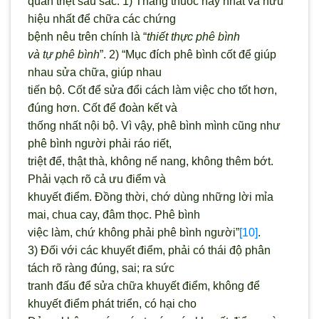
quán triệt sâu sắc: 1) Thang thuốc hay nhất và hữu
hiệu nhất để chữa các chứng
bệnh nêu trên chính là “
thiết thực phê bình
và tự phê bình
”. 2) “Mục đích phê bình cốt để giúp
nhau sửa chữa, giúp nhau
tiến bộ. Cốt để sửa đổi cách làm việc cho tốt hơn,
đúng hơn. Cốt để đoàn kết và
thống nhất nội bộ. Vì vậy, phê bình mình cũng như
phê bình người phải ráo riết,
triệt để, thật thà, không nể nang, không thêm bớt.
Phải vạch rõ cả ưu điểm và
khuyết điểm. Đồng thời, chớ dùng những lời mỉa
mai, chua cay, đâm thọc. Phê bình
việc làm, chứ không phải phê bình người”
[10]
.
3) Đối với các khuyết điểm, phải có thái độ phân
tách rõ ràng đúng, sai; ra sức
tranh đấu để sửa chữa khuyết điểm, không để
khuyết điểm phát triển, có hại cho