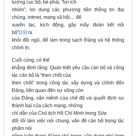
tưởng cục bộ, bè phái, “lợi ích
nhóm”, lợi dụng các phương tiện thông tin đại
chúng, intrnet, mạng xã hội… để
xuyên tạc, kích động, gây mấy đoàn kết nội
bộ”
[19]
ra
khỏi đội ngũ, để làm trong sạch Đảng và hệ thống
chính trị.
Cuối cùng, có thể
khẳng định rằng: Quán triệt yêu cầu cán bộ và công
tác cán bộ là “then chốt của
then chốt” trong công tác xây dựng và chỉnh đốn
Đảng, liên quan đến sự sống còn
của Đảng, vận mệnh của chế độ và quyết định sự
thành bại của cách mạng, những
chỉ dẫn của Chủ tịch Hồ Chí Minh trong
Sửa
đổi lối làm việc
nói chung, vấn đề cán bộ trong tác
phẩm nói
riêng luôn được Đảng chú trọng, vận dụng phù hợp