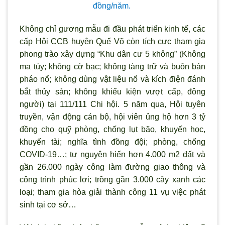
đồng/năm.
Không chỉ gương mẫu đi đầu phát triển kinh tế, các
cấp Hội CCB huyện Quế Võ còn tích cực tham gia
phong trào xây dựng “Khu dân cư 5 không” (Không
ma túy; không cờ bạc; không tàng trữ và buôn bán
pháo nổ; không dùng vật liệu nổ và kích điện đánh
bắt thủy sản; không khiếu kiện vượt cấp, đông
người) tại 111/111 Chi hội. 5 năm qua, Hội tuyên
truyền, vận động cán bộ, hội viên ủng hộ hơn 3 tỷ
đồng cho quỹ phòng, chống lụt bão, khuyến học,
khuyến tài; nghĩa tình đồng đội; phòng, chống
COVID-19…; tự nguyện hiến hơn 4.000 m2 đất và
gần 26.000 ngày công làm đường giao thông và
công trình phúc lợi; trồng gần 3.000 cây xanh các
loại; tham gia hòa giải thành công 11 vụ việc phát
sinh tại cơ sở…