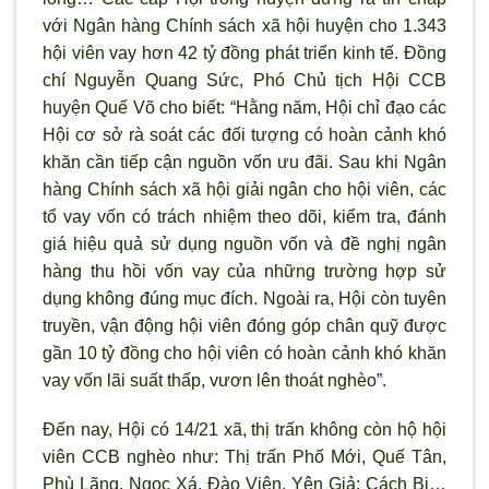
với Ngân hàng Chính sách xã hội huyện cho 1.343
hội viên vay hơn 42 tỷ đồng phát triển kinh tế. Đồng
chí Nguyễn Quang Sức, Phó Chủ tịch Hội CCB
huyện Quế Võ cho biết: “Hằng năm, Hội chỉ đạo các
Hội cơ sở rà soát các đối tượng có hoàn cảnh khó
khăn cần tiếp cận nguồn vốn ưu đãi. Sau khi Ngân
hàng Chính sách xã hội giải ngân cho hội viên, các
tổ vay vốn có trách nhiệm theo dõi, kiểm tra, đánh
giá hiệu quả sử dụng nguồn vốn và đề nghị ngân
hàng thu hồi vốn vay của những trường hợp sử
dụng không đúng mục đích. Ngoài ra, Hội còn tuyên
truyền, vận động hội viên đóng góp chân quỹ được
gần 10 tỷ đồng cho hội viên có hoàn cảnh khó khăn
vay vốn lãi suất thấp, vươn lên thoát nghèo”.
Đến nay, Hội có 14/21 xã, thị trấn không còn hộ hội
viên CCB nghèo như: Thị trấn Phố Mới, Quế Tân,
Phù Lãng, Ngọc Xá, Đào Viên, Yên Giả; Cách Bi…