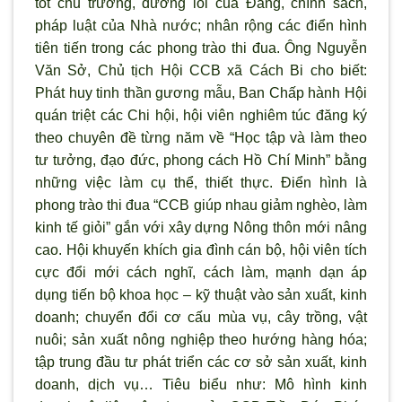
tốt chủ trương, đường lối của Đảng, chính sách,
pháp luật của Nhà nước; nhân rộng các điển hình
tiên tiến trong các phong trào thi đua. Ông Nguyễn
Văn Sở, Chủ tịch Hội CCB xã Cách Bi cho biết:
Phát huy tinh thần gương mẫu, Ban Chấp hành Hội
quán triệt các Chi hội, hội viên nghiêm túc đăng ký
theo chuyên đề từng năm về “Học tập và làm theo
tư tưởng, đạo đức, phong cách Hồ Chí Minh” bằng
những việc làm cụ thể, thiết thực. Điển hình là
phong trào thi đua “CCB giúp nhau giảm nghèo, làm
kinh tế giỏi” gắn với xây dựng Nông thôn mới nâng
cao. Hội khuyến khích gia đình cán bộ, hội viên tích
cực đổi mới cách nghĩ, cách làm, mạnh dạn áp
dụng tiến bộ khoa học – kỹ thuật vào sản xuất, kinh
doanh; chuyển đổi cơ cấu mùa vụ, cây trồng, vật
nuôi; sản xuất nông nghiệp theo hướng hàng hóa;
tập trung đầu tư phát triển các cơ sở sản xuất, kinh
doanh, dịch vụ… Tiêu biểu như: Mô hình kinh