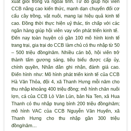
xuất giỏi trong và ngoài tỉnh. Từ đó giúp hội viên
CCB nâng cao kiến thức, mạnh dạn chuyển đổi cơ
cấu cây trồng, vật nuôi, mang lại hiệu quả kinh tế
cao. Đồng thời thực hiện uỷ thác, tín chấp với các
ngân hàng giúp hội viên vay vốn phát triển kinh tế.
Đến nay toàn huyện có gần 100 mô hình kinh tế
trang trại, gia trại do CCB làm chủ có thu nhập từ 50
– 500 triệu đồng/năm. Nhiều cán bộ, hội viên trở
thành tấm gương sáng, tiêu biểu được cấp ủy,
chính quyền, Nhân dân ghi nhận, đánh giá cao.
Điển hình như: Mô hình phát triển kinh tế của CCB
Hà Văn Thỏa, đội 4, xã Thanh Hưng mỗi năm cho
thu nhập khoảng 400 triệu đồng; mô hình chăn nuôi
lợn, cá của CCB Lò Văn Lún, bản Na Ten, xã Hua
Thanh có thu nhập trung bình 200 triệu đồng/năm;
mô hình VAC của CCB Nguyễn Văn Huyến, xã
Thanh Hưng cho thu nhập gần 300 triệu
đồng/năm…