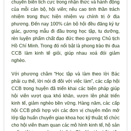
chuyển biến tích cực trong nhận thức và hành động
của mỗi cán bộ, hội viên; nêu cao tinh thần trách
nhiệm trong thực hiện nhiệm vụ chính trị ở địa
phương. Đến nay 100% cán bộ hội đều đăng ký tự
giác, gương mẫu đi đầu trong học tập, tu dưỡng,
rèn luyện phẩm chất đạo đức theo gương Chủ tịch
Hồ Chí Minh. Trong đó nổi bật là phong trào thi đua
CCB làm kinh tế giỏi, giúp nhau xoá đói giảm
nghèo.
Với phương châm “Học tập và làm theo lời Bác
phải cụ thể, lời nói đi đôi với việc làm”, các cấp hội
CCB trong huyện đã triển khai các biện pháp giúp
hội viên vượt qua khó khăn, vươn lên phát triển
kinh tế, giảm nghèo bền vững. Hàng năm, các cấp
hội CCB phối hợp với các đơn vị chuyên môn mở
lớp tập huấn chuyển giao khoa học kỹ thuật; tổ chức
cho hội viên tham quan các mô hình kinh tế, hộ sản