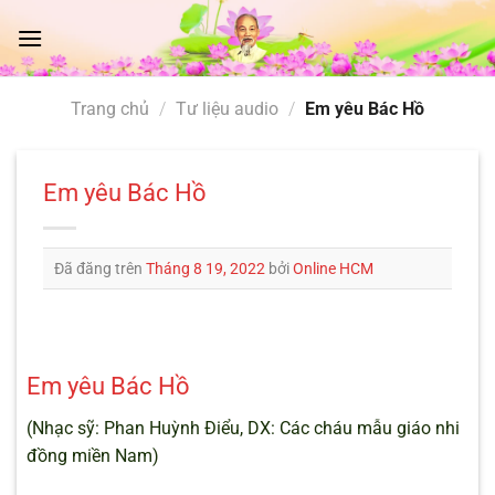
Chuyển
đến
nội
dung
Trang chủ
/
Tư liệu audio
/
Em yêu Bác Hồ
Em yêu Bác Hồ
Đã đăng trên
Tháng 8 19, 2022
bởi
Online HCM
Em yêu Bác Hồ
(Nhạc sỹ: Phan Huỳnh Điểu, DX: Các cháu mẫu giáo nhi
đồng miền Nam)